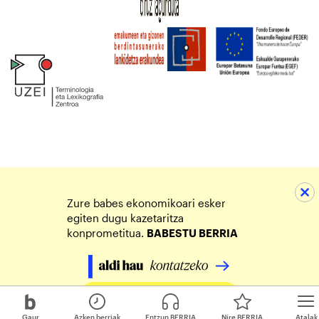
Zure babes ekonomikoari esker
egiten dugu kazetaritza
konprometitua.
BABESTU BERRIA
Egin zure ekarpena
Gaur
Azken berriak
Entzun BERRIA
Nire BERRIA
Atalak