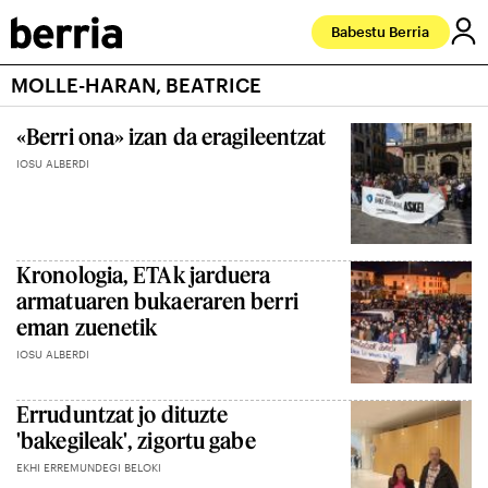
Babestu Berria
MOLLE-HARAN, BEATRICE
«Berri ona» izan da eragileentzat
IOSU ALBERDI
Kronologia, ETAk jarduera
armatuaren bukaeraren berri
eman zuenetik
IOSU ALBERDI
Erruduntzat jo dituzte
'bakegileak', zigortu gabe
EKHI ERREMUNDEGI BELOKI