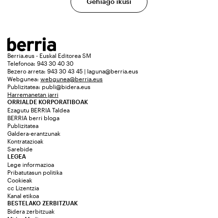
Gehiago ikusi
Berria.eus - Euskal Editorea SM
Telefonoa: 943 30 40 30
Bezero arreta: 943 30 43 45 | laguna@berria.eus
Webgunea:
webgunea@berria.eus
Publizitatea:
publi@bidera.eus
Harremanetan jarri
ORRIALDE KORPORATIBOAK
Ezagutu BERRIA Taldea
BERRIA berri bloga
Publizitatea
Galdera-erantzunak
Kontratazioak
Sarebide
LEGEA
Lege informazioa
Pribatutasun politika
Cookieak
cc Lizentzia
Kanal etikoa
BESTELAKO ZERBITZUAK
Bidera zerbitzuak