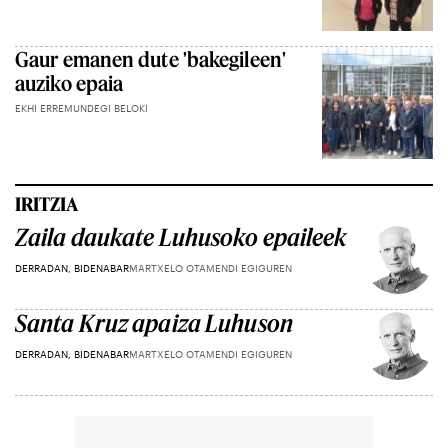
Gaur emanen dute 'bakegileen'
auziko epaia
EKHI ERREMUNDEGI BELOKI
IRITZIA
Zaila daukate Luhusoko epaileek
DERRADAN, BIDENABAR
MARTXELO OTAMENDI EGIGUREN
Santa Kruz apaiza Luhuson
DERRADAN, BIDENABAR
MARTXELO OTAMENDI EGIGUREN