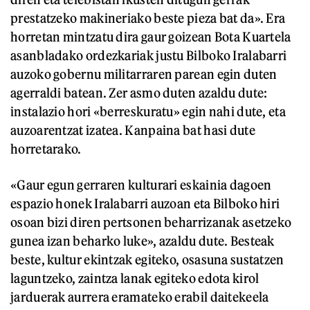
prestatzeko makineriako beste pieza bat da». Era
horretan mintzatu dira gaur goizean Bota Kuartela
asanbladako ordezkariak justu Bilboko Iralabarri
auzoko gobernu militarraren parean egin duten
agerraldi batean. Zer asmo duten azaldu dute:
instalazio hori «berreskuratu» egin nahi dute, eta
auzoarentzat izatea. Kanpaina bat hasi dute
horretarako.
«Gaur egun gerraren kulturari eskainia dagoen
espazio honek Iralabarri auzoan eta Bilboko hiri
osoan bizi diren pertsonen beharrizanak asetzeko
gunea izan beharko luke», azaldu dute. Besteak
beste, kultur ekintzak egiteko, osasuna sustatzen
laguntzeko, zaintza lanak egiteko edota kirol
jarduerak aurrera eramateko erabil daitekeela