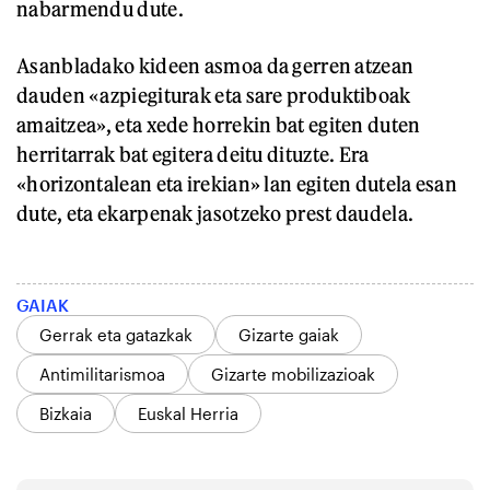
nabarmendu dute.
Asanbladako kideen asmoa da gerren atzean
dauden «azpiegiturak eta sare produktiboak
amaitzea», eta xede horrekin bat egiten duten
herritarrak bat egitera deitu dituzte. Era
«horizontalean eta irekian» lan egiten dutela esan
dute, eta ekarpenak jasotzeko prest daudela.
GAIAK
Gerrak eta gatazkak
Gizarte gaiak
Antimilitarismoa
Gizarte mobilizazioak
Bizkaia
Euskal Herria