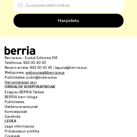
Berria.eus - Euskal Editorea SM
Telefonoa: 943 30 40 30
Bezero arreta: 943 30 43 45 | laguna@berria.eus
Webgunea:
webgunea@berria.eus
Publizitatea:
publi@bidera.eus
Harremanetan jarri
ORRIALDE KORPORATIBOAK
Ezagutu BERRIA Taldea
BERRIA berri bloga
Publizitatea
Galdera-erantzunak
Kontratazioak
Sarebide
LEGEA
Lege informazioa
Pribatutasun politika
Cookieak