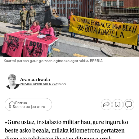
Kuartel parean gaur goizean egindako agerraldia. BERRIA
Arantxa Iraola
2024KO APIRILAREN 27A
16:00
Entzun
00:00:00
00:01:26
«Gure ustez, instalazio militar hau, gure inguruko
beste asko bezala, milaka kilometrora gertatzen
diren eta telebistan ikusten ditugun gerrak