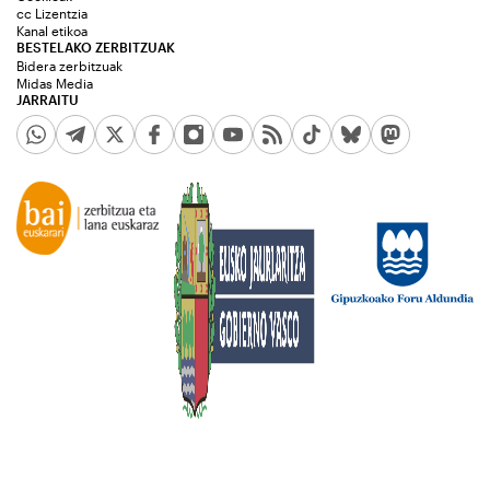
cc Lizentzia
Kanal etikoa
BESTELAKO ZERBITZUAK
Bidera zerbitzuak
Midas Media
JARRAITU