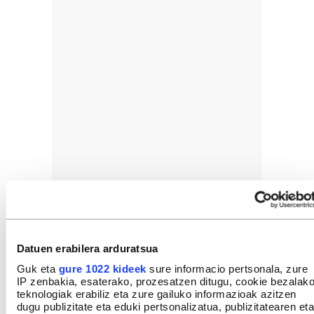
Datuen erabilera arduratsua
Guk eta
gure 1022 kideek
sure informacio pertsonala, zure
IP zenbakia, esaterako, prozesatzen ditugu, cookie bezalak
teknologiak erabiliz eta zure gailuko informazioak azitzen
dugu publizitate eta eduki pertsonalizatua, publizitatearen eta