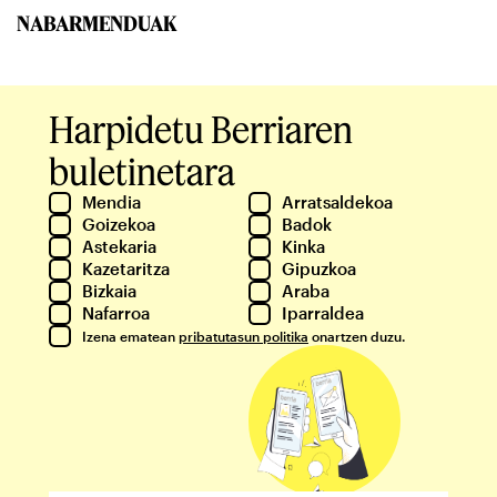
NABARMENDUAK
Harpidetu Berriaren
buletinetara
Mendia
Arratsaldekoa
Goizekoa
Badok
Astekaria
Kinka
Kazetaritza
Gipuzkoa
Bizkaia
Araba
Nafarroa
Iparraldea
Izena ematean
pribatutasun politika
onartzen duzu.