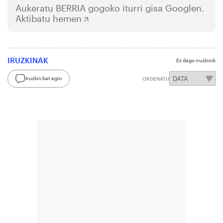
Aukeratu
BERRIA
gogoko iturri gisa Googlen.
Aktibatu hemen
IRUZKINAK
Ez dago iruzkinik
Iruzkin bat egin
ORDENATU