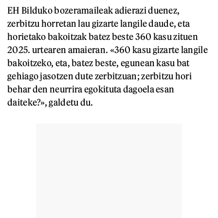
EH Bilduko bozeramaileak adierazi duenez,
zerbitzu horretan lau gizarte langile daude, eta
horietako bakoitzak batez beste 360 kasu zituen
2025. urtearen amaieran. «360 kasu gizarte langile
bakoitzeko, eta, batez beste, egunean kasu bat
gehiago jasotzen dute zerbitzuan; zerbitzu hori
behar den neurrira egokituta dagoela esan
daiteke?», galdetu du.