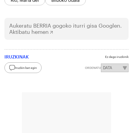
Rio, Maria del
Bilboko Udala
Aukeratu
BERRIA
gogoko iturri gisa Googlen.
Aktibatu hemen
IRUZKINAK
Ez dago iruzkinik
Iruzkin bat egin
ORDENATU