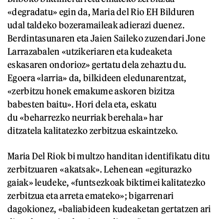
«degradatu» egin da, Maria del Rio EH Bilduren
udal taldeko bozeramaileak adierazi duenez.
Berdintasunaren eta Jaien Saileko zuzendari Jone
Larrazabalen «utzikeriaren eta kudeaketa
eskasaren ondorioz» gertatu dela zehaztu du.
Egoera «larria» da, bilkideen eledunarentzat,
«zerbitzu honek emakume askoren bizitza
babesten baitu». Hori dela eta, eskatu
du «beharrezko neurriak berehala» har
ditzatela kalitatezko zerbitzua eskaintzeko.
Maria Del Riok bi multzo handitan identifikatu ditu
zerbitzuaren «akatsak». Lehenean «egiturazko
gaiak» leudeke, «funtsezkoak biktimei kalitatezko
zerbitzua eta arreta emateko»; bigarrenari
dagokionez, «baliabideen kudeaketan gertatzen ari