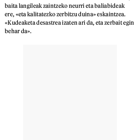
baita langileak zaintzeko neurri eta baliabideak
ere, «eta kalitatezko zerbitzu duina» eskaintzea.
«Kudeaketa desastrea izaten ari da, eta zerbait egin
behar da».