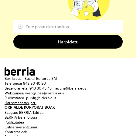
Berria.eus - Euskal Editorea SM
Telefonoa: 943 30 40 30
Bezero arreta: 943 30 43 45 | laguna@berria.eus
Webgunea:
webgunea@berria.eus
Publizitatea:
publi@bidera.eus
Harremanetan jarri
ORRIALDE KORPORATIBOAK
Ezagutu BERRIA Taldea
BERRIA berri bloga
Publizitatea
Galdera-erantzunak
Kontratazioak