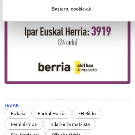
hau onartuz gero, teknologia hori erabiltzeko baimen
esplizitua ematen diguzu.
Gehiago irakurri
Baztertu cookie-ak
GAIAK
Bizkaia
Euskal Herria
EH Bildu
Feminismoa
Indarkeria matxista