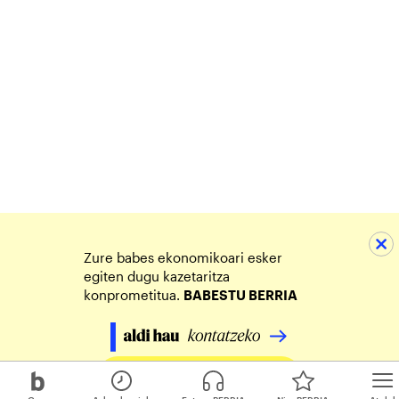
Zure babes ekonomikoari esker
egiten dugu kazetaritza
konprometitua.
BABESTU BERRIA
Egin zure ekarpena