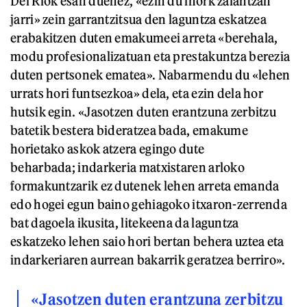
Del Riok esan duenez, «ezin du inork zalantzan
jarri» zein garrantzitsua den laguntza eskatzea
erabakitzen duten emakumeei arreta «berehala,
modu profesionalizatuan eta prestakuntza berezia
duten pertsonek ematea». Nabarmendu du «lehen
urrats hori funtsezkoa» dela, eta ezin dela hor
hutsik egin. «Jasotzen duten erantzuna zerbitzu
batetik bestera bideratzea bada, emakume
horietako askok atzera egingo dute
beharbada; indarkeria matxistaren arloko
formakuntzarik ez dutenek lehen arreta emanda
edo hogei egun baino gehiagoko itxaron-zerrenda
bat dagoela ikusita, litekeena da laguntza
eskatzeko lehen saio hori bertan behera uztea eta
indarkeriaren aurrean bakarrik geratzea berriro».
«Jasotzen duten erantzuna zerbitzu