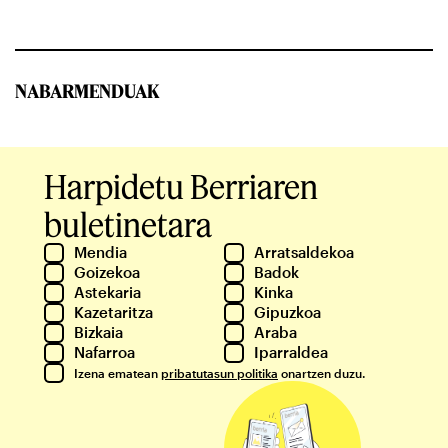
NABARMENDUAK
Harpidetu Berriaren
buletinetara
Mendia
Arratsaldekoa
Goizekoa
Badok
Astekaria
Kinka
Kazetaritza
Gipuzkoa
Bizkaia
Araba
Nafarroa
Iparraldea
Izena ematean
pribatutasun politika
onartzen duzu.