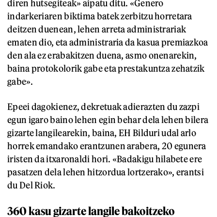
diren hutsegiteak» aipatu ditu. «Genero
indarkeriaren biktima batek zerbitzu horretara
deitzen duenean, lehen arreta administrariak
ematen dio, eta administraria da kasua premiazkoa
den ala ez erabakitzen duena, asmo onenarekin,
baina protokolorik gabe eta prestakuntza zehatzik
gabe».
Epeei dagokienez, dekretuak adierazten du zazpi
egun igaro baino lehen egin behar dela lehen bilera
gizarte langilearekin, baina, EH Bilduri udal arlo
horrek emandako erantzunen arabera, 20 egunera
iristen da itxaronaldi hori. «Badakigu hilabete ere
pasatzen dela lehen hitzordua lortzerako», erantsi
du Del Riok.
360 kasu gizarte langile bakoitzeko