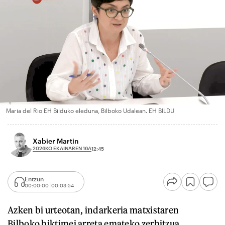
Maria del Rio EH Bilduko eleduna, Bilboko Udalean. EH BILDU
Xabier Martin
2026KO EKAINAREN 16A
12:45
Entzun
00:00:00
00:03:54
Azken bi urteotan, indarkeria matxistaren
Bilboko biktimei arreta emateko zerbitzua