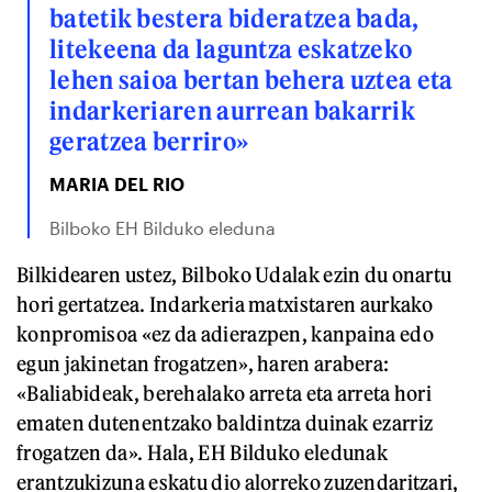
batetik bestera bideratzea bada,
litekeena da laguntza eskatzeko
lehen saioa bertan behera uztea eta
indarkeriaren aurrean bakarrik
geratzea berriro»
MARIA DEL RIO
Bilboko EH Bilduko eleduna
Bilkidearen ustez, Bilboko Udalak ezin du onartu
hori gertatzea. Indarkeria matxistaren aurkako
konpromisoa «ez da adierazpen, kanpaina edo
egun jakinetan frogatzen», haren arabera:
«Baliabideak, berehalako arreta eta arreta hori
ematen dutenentzako baldintza duinak ezarriz
frogatzen da». Hala, EH Bilduko eledunak
erantzukizuna eskatu dio alorreko zuzendaritzari,