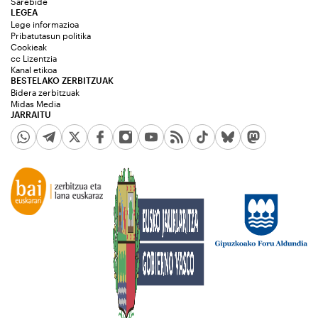
Sarebide
LEGEA
Lege informazioa
Pribatutasun politika
Cookieak
cc Lizentzia
Kanal etikoa
BESTELAKO ZERBITZUAK
Bidera zerbitzuak
Midas Media
JARRAITU