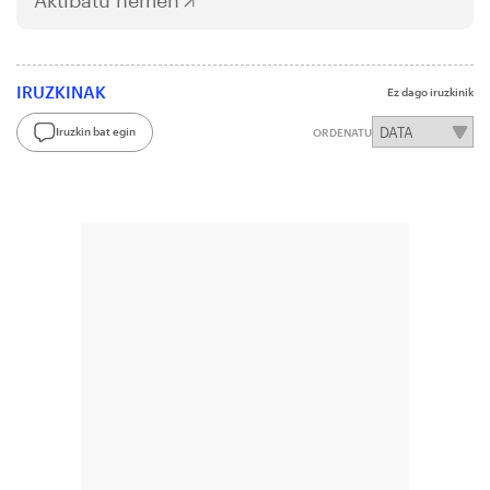
IRUZKINAK
Ez dago iruzkinik
Iruzkin bat egin
ORDENATU