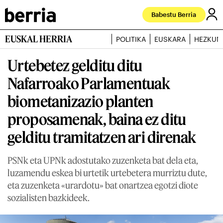
Babestu Berria
EUSKAL HERRIA
POLITIKA
EUSKARA
HEZKUN
Urtebetez gelditu ditu
Nafarroako Parlamentuak
biometanizazio planten
proposamenak, baina ez ditu
gelditu tramitatzen ari direnak
PSNk eta UPNk adostutako zuzenketa bat dela eta,
luzamendu eskea bi urtetik urtebetera murriztu dute,
eta zuzenketa «urardotu» bat onartzea egotzi diote
sozialisten bazkideek.