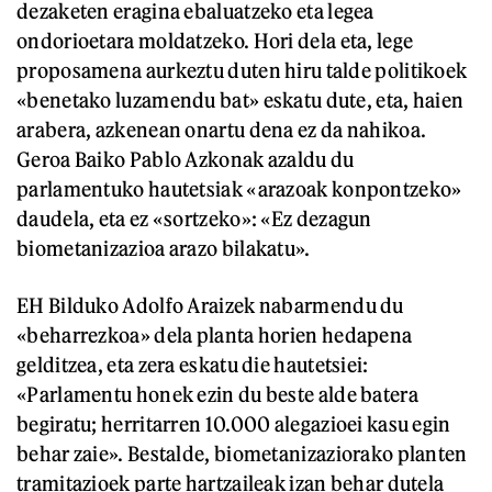
dezaketen eragina ebaluatzeko eta legea
ondorioetara moldatzeko. Hori dela eta, lege
proposamena aurkeztu duten hiru talde politikoek
«benetako luzamendu bat» eskatu dute, eta, haien
arabera, azkenean onartu dena ez da nahikoa.
Geroa Baiko Pablo Azkonak azaldu du
parlamentuko hautetsiak «arazoak konpontzeko»
daudela, eta ez «sortzeko»: «Ez dezagun
biometanizazioa arazo bilakatu».
EH Bilduko Adolfo Araizek nabarmendu du
«beharrezkoa» dela planta horien hedapena
gelditzea, eta zera eskatu die hautetsiei:
«Parlamentu honek ezin du beste alde batera
begiratu; herritarren 10.000 alegazioei kasu egin
behar zaie». Bestalde, biometanizaziorako planten
tramitazioek parte hartzaileak izan behar dutela