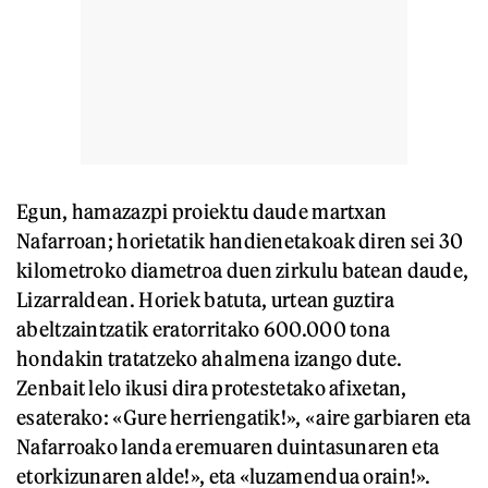
Egun, hamazazpi proiektu daude martxan
Nafarroan; horietatik handienetakoak diren sei 30
kilometroko diametroa duen zirkulu batean daude,
Lizarraldean. Horiek batuta, urtean guztira
abeltzaintzatik eratorritako 600.000 tona
hondakin tratatzeko ahalmena izango dute.
Zenbait lelo ikusi dira protestetako afixetan,
esaterako:
«Gure herriengatik!», «aire garbiaren eta
Nafarroako landa eremuaren duintasunaren eta
etorkizunaren alde!», eta «luzamendua orain!».