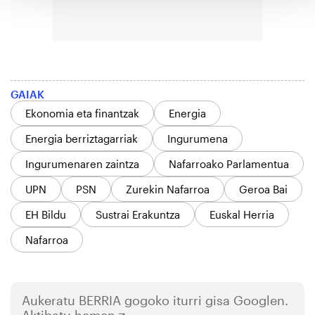
GAIAK
Ekonomia eta finantzak
Energia
Energia berriztagarriak
Ingurumena
Ingurumenaren zaintza
Nafarroako Parlamentua
UPN
PSN
Zurekin Nafarroa
Geroa Bai
EH Bildu
Sustrai Erakuntza
Euskal Herria
Nafarroa
Aukeratu
BERRIA
gogoko iturri gisa Googlen.
Aktibatu hemen