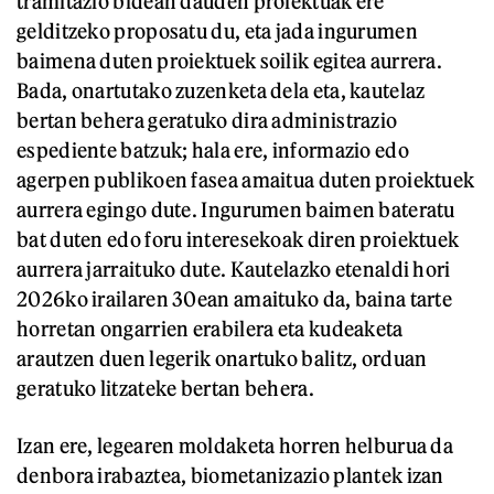
tramitazio bidean dauden proiektuak ere
gelditzeko proposatu du, eta jada ingurumen
baimena duten proiektuek soilik egitea aurrera.
Bada, onartutako zuzenketa dela eta, kautelaz
bertan behera geratuko dira administrazio
espediente batzuk; hala ere, informazio edo
agerpen publikoen fasea amaitua duten proiektuek
aurrera egingo dute. Ingurumen baimen bateratu
bat duten edo foru interesekoak diren proiektuek
aurrera jarraituko dute. Kautelazko etenaldi hori
2026ko irailaren 30ean amaituko da, baina tarte
horretan ongarrien erabilera eta kudeaketa
arautzen duen legerik onartuko balitz, orduan
geratuko litzateke bertan behera.
Izan ere, legearen moldaketa horren helburua da
denbora irabaztea, biometanizazio plantek izan