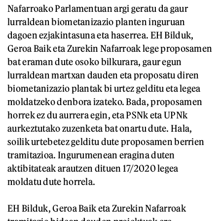
Nafarroako Parlamentuan argi geratu da gaur
lurraldean biometanizazio planten inguruan
dagoen ezjakintasuna eta haserrea. EH Bilduk,
Geroa Baik eta Zurekin Nafarroak lege proposamen
bat eraman dute osoko bilkurara, gaur egun
lurraldean martxan dauden eta proposatu diren
biometanizazio plantak bi urtez gelditu eta legea
moldatzeko denbora izateko. Bada, proposamen
horrek ez du aurrera egin, eta PSNk eta UPNk
aurkeztutako zuzenketa bat onartu dute. Hala,
soilik urtebetez gelditu dute proposamen berrien
tramitazioa. Ingurumenean eragina duten
aktibitateak arautzen dituen 17/2020 legea
moldatu dute horrela.
EH Bilduk, Geroa Baik eta Zurekin Nafarroak