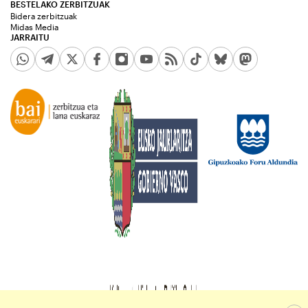
BESTELAKO ZERBITZUAK
Bidera zerbitzuak
Midas Media
JARRAITU