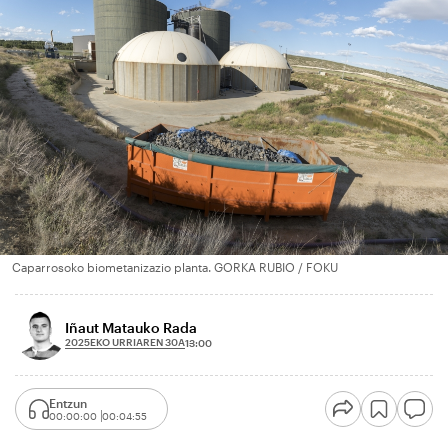
Caparrosoko biometanizazio planta. GORKA RUBIO / FOKU
Iñaut Matauko Rada
2025EKO URRIAREN 30A
13:00
Entzun
00:00:00
00:04:55