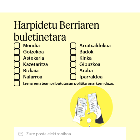
Harpidetu Berriaren
buletinetara
Mendia
Arratsaldekoa
Goizekoa
Badok
Astekaria
Kinka
Kazetaritza
Gipuzkoa
Bizkaia
Araba
Nafarroa
Iparraldea
Izena ematean
pribatutasun politika
onartzen duzu.