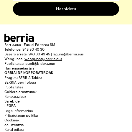
Berria.eus - Euskal Editorea SM
Telefonoa: 943 30 40 30
Bezero arreta: 943 30 43 45 | laguna@berria.eus
Webgunea:
webgunea@berria.eus
Publizitatea:
publi@bidera.eus
Harremanetan jarri
ORRIALDE KORPORATIBOAK
Ezagutu BERRIA Taldea
BERRIA berri bloga
Publizitatea
Galdera-erantzunak
Kontratazioak
Sarebide
LEGEA
Lege informazioa
Pribatutasun politika
Cookieak
cc Lizentzia
Kanal etikoa