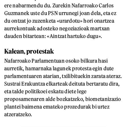
ere nabarmendu du. Zurekin Nafarroako Carlos
Guzmanek uste du PSN urrunegi joan dela, eta ez
du ontzat jo zuzenketa «urardotu» hori onartzea
aurrekontuak adosteko negoziazioak martxan
dauden bitartean: «Aintzat hartuko dugu».
Kalean, protestak
Nafarroako Parlamentuan osoko bilkura hasi
aurretik, hamarnaka lagunek protesta egin dute
parlamentuaren atarian, txilibituekin zarata ateraz.
Sustrai Erakuntza elkarteak deituta bertaratu dira,
eta talde politikoei eskatu diete lege
proposamenaren alde bozkatzeko, biometanizazio
plantei baimena emateko prozedurak bi urtez
atzeratzeko.