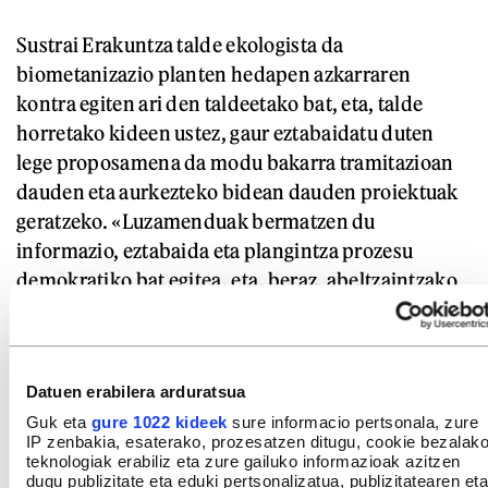
Sustrai Erakuntza talde ekologista da
biometanizazio planten hedapen azkarraren
kontra egiten ari den taldeetako bat, eta, talde
horretako kideen ustez, gaur eztabaidatu duten
lege proposamena da modu bakarra tramitazioan
dauden eta aurkezteko bidean dauden proiektuak
geratzeko. «Luzamenduak bermatzen du
informazio, eztabaida eta plangintza prozesu
demokratiko bat egitea, eta, beraz, abeltzaintzako
hondakinen arazoak neurriko irtenbide bat
izatea», diote elkarteko kideek.
Datuen erabilera arduratsua
Guk eta
gure 1022 kideek
sure informacio pertsonala, zure
IP zenbakia, esaterako, prozesatzen ditugu, cookie bezalak
teknologiak erabiliz eta zure gailuko informazioak azitzen
dugu publizitate eta eduki pertsonalizatua, publizitatearen eta