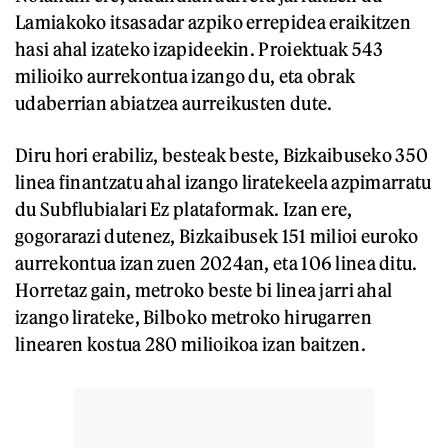
Lamiakoko itsasadar azpiko errepidea eraikitzen
hasi ahal izateko izapideekin. Proiektuak 543
milioiko aurrekontua izango du, eta obrak
udaberrian abiatzea aurreikusten dute.
Diru hori erabiliz, besteak beste, Bizkaibuseko 350
linea finantzatu ahal izango liratekeela azpimarratu
du Subflubialari Ez plataformak. Izan ere,
gogorarazi dutenez, Bizkaibusek 151 milioi euroko
aurrekontua izan zuen 2024an, eta 106 linea ditu.
Horretaz gain, metroko beste bi linea jarri ahal
izango lirateke, Bilboko metroko hirugarren
linearen kostua 280 milioikoa izan baitzen.