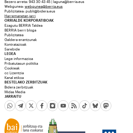
Bezero arreta: 943 30 43 45 | laguna@berria.eus
Webgunea:
webgunea@berria.eus
Publizitatea:
publi@bidera.eus
Harremanetan jarri
ORRIALDE KORPORATIBOAK
Ezagutu BERRIA Taldea
BERRIA berri bloga
Publizitatea
Galdera-erantzunak
Kontratazioak
Sarebide
LEGEA
Lege informazioa
Pribatutasun politika
Cookieak
cc Lizentzia
Kanal etikoa
BESTELAKO ZERBITZUAK
Bidera zerbitzuak
Midas Media
JARRAITU