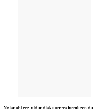
Nolanahi ere, aldundiak aurrera jarraitzen du