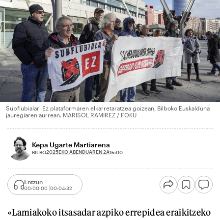
Subflubialari Ez plataformaren elkarretaratzea goizean, Bilboko Euskalduna
jauregiaren aurrean. MARISOL RAMIREZ / FOKU
Kepa Ugarte Martiarena
2025EKO ABENDUAREN 2A
BILBO
15:00
Entzun
00:00:00
00:04:32
«Lamiakoko itsasadar azpiko errepidea eraikitzeko