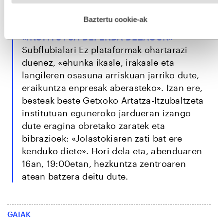
hobetzeko asmoz, cookie teknologiaz baliatzen gara. Ohar
daude lurraldeko erakunde publikoek.
hau onartuz gero, teknologia hori erabiltzeko baimen
esplizitua ematen diguzu.
Gehiago irakurri
Baztertu cookie-ak
«INSTITUTUA DEFENDA DEZAGUN»
Subflubialari Ez plataformak ohartarazi
duenez, «ehunka ikasle, irakasle eta
langileren osasuna arriskuan jarriko dute,
eraikuntza enpresak aberasteko». Izan ere,
besteak beste Getxoko Artatza-Itzubaltzeta
institutuan eguneroko jardueran izango
dute eragina obretako zaratek eta
bibrazioek: «Jolastokiaren zati bat ere
kenduko diete». Hori dela eta, abenduaren
16an, 19:00etan, hezkuntza zentroaren
atean batzera deitu dute.
GAIAK