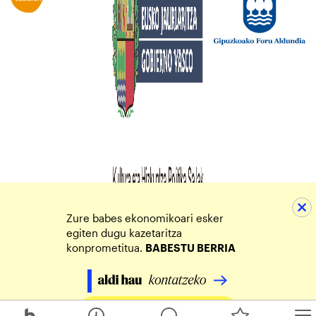
Zure babes ekonomikoari esker
egiten dugu kazetaritza
konprometitua.
BABESTU BERRIA
Egin zure ekarpena