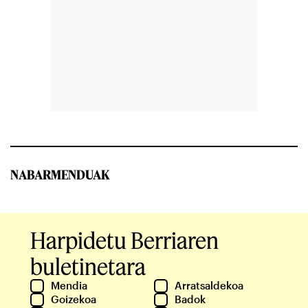
NABARMENDUAK
Harpidetu Berriaren
buletinetara
Mendia
Arratsaldekoa
Goizekoa
Badok