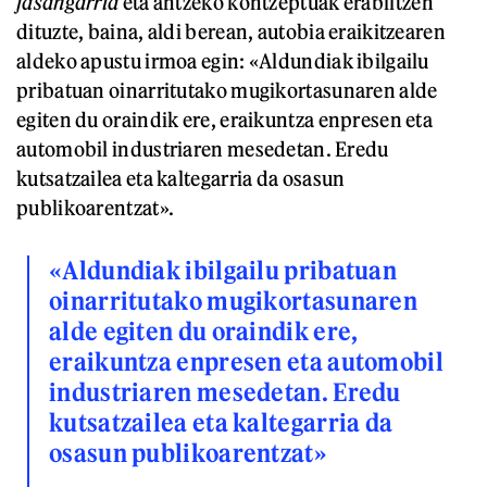
jasangarria
eta antzeko kontzeptuak erabiltzen
dituzte, baina, aldi berean, autobia eraikitzearen
aldeko apustu irmoa egin: «Aldundiak ibilgailu
pribatuan oinarritutako mugikortasunaren alde
egiten du oraindik ere, eraikuntza enpresen eta
automobil industriaren mesedetan. Eredu
kutsatzailea eta kaltegarria da osasun
publikoarentzat».
«Aldundiak ibilgailu pribatuan
oinarritutako mugikortasunaren
alde egiten du oraindik ere,
eraikuntza enpresen eta automobil
industriaren mesedetan. Eredu
kutsatzailea eta kaltegarria da
osasun publikoarentzat»