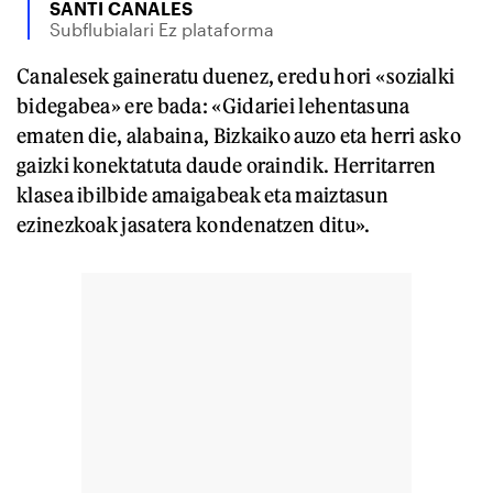
SANTI CANALES
Subflubialari Ez plataforma
Canalesek gaineratu duenez, eredu hori «sozialki
bidegabea» ere bada: «Gidariei lehentasuna
ematen die, alabaina, Bizkaiko auzo eta herri asko
gaizki konektatuta daude oraindik. Herritarren
klasea ibilbide amaigabeak eta maiztasun
ezinezkoak jasatera kondenatzen ditu».