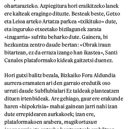
ohartarazteko. Azpiegitura hori eraikitzeko lanek
ere kalteak eragingo dituzte. Besteak beste, Getxo
eta Leioa arteko Artatza parkea «txikituko» dute,
eta inguruko etxeetako bizilagunek zarata
«izugarria» sufritu beharko dute. Gainera, bi
hezkuntza zentro daude bertan: «Obrak iraun
bitartean, ez da erraza izango han ikastea», Santi
Canales plataformako kideak gaitzetsi duenez.
Hori gutxi balitz bezala, Bizkaiko Foru Aldundia
aurrera eramaten ari den garraio eredutik oso
urruti daude Subflubialari Ez taldeak planteatzen
dituen irtenbideak. Are gehiago, gaur ere erakunde
haren «hipokrisia» mahai gainean jarri nahi izan
dute errepidearen aurkakoek; izan ere,
plataformakoen arabera,
mugikortasun