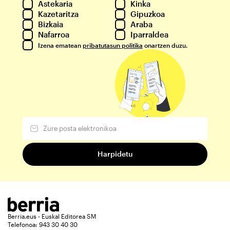
Astekaria
Kinka
Kazetaritza
Gipuzkoa
Bizkaia
Araba
Nafarroa
Iparraldea
Izena ematean
pribatutasun politika
onartzen duzu.
Berria.eus - Euskal Editorea SM
Telefonoa: 943 30 40 30