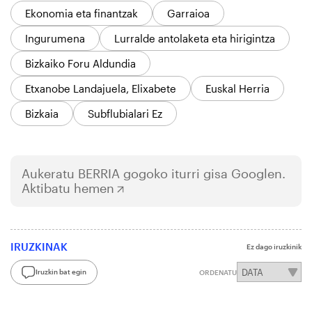
Ekonomia eta finantzak
Garraioa
Ingurumena
Lurralde antolaketa eta hirigintza
Bizkaiko Foru Aldundia
Etxanobe Landajuela, Elixabete
Euskal Herria
Bizkaia
Subflubialari Ez
Aukeratu
BERRIA
gogoko iturri gisa Googlen.
Aktibatu hemen
IRUZKINAK
Ez dago iruzkinik
Iruzkin bat egin
ORDENATU