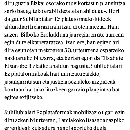
diru guztia Bizkai osorako mugikortasun plangintza
serio bat egiteko erabil dezatela nahi dugu». Hori
da gaur Subflubialari Ez plataformako kideek
aldundiari helarazi nahi izan dioten mezua. Hain
zuzen, Bilboko Euskalduna jauregiaren ate aurrean
egin dute elkarretaratzea. Izan ere, han egiten ari
dira egunotan metroaren 30. urteurrena ospatzeko
nazioarteko biltzarra, eta bertan egon da Elixabete
Etxanobe Bizkaiko ahaldun nagusia. Subflubialari
Ez plataformakoak hari mintzatu zaizkio,
jasangarritasun eta justizia sozialeko irizpideak
kontuan hartuko lituzkeen garraio plangintza bat
egitea exijitzeko.
Subflubialari Ez plataformak mobilizazio ugari egin
ditu azken bi urteetan, Lamiakoko itsasadar azpiko
errepideak kutsadura handia sortuko duela