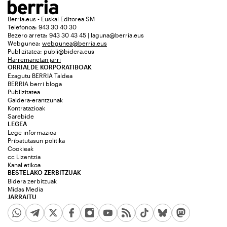
Berria.eus - Euskal Editorea SM
Telefonoa: 943 30 40 30
Bezero arreta: 943 30 43 45 | laguna@berria.eus
Webgunea:
webgunea@berria.eus
Publizitatea:
publi@bidera.eus
Harremanetan jarri
ORRIALDE KORPORATIBOAK
Ezagutu BERRIA Taldea
BERRIA berri bloga
Publizitatea
Galdera-erantzunak
Kontratazioak
Sarebide
LEGEA
Lege informazioa
Pribatutasun politika
Cookieak
cc Lizentzia
Kanal etikoa
BESTELAKO ZERBITZUAK
Bidera zerbitzuak
Midas Media
JARRAITU