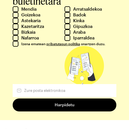
buletinetara
Mendia
Arratsaldekoa
Goizekoa
Badok
Astekaria
Kinka
Kazetaritza
Gipuzkoa
Bizkaia
Araba
Nafarroa
Iparraldea
Izena ematean
pribatutasun politika
onartzen duzu.