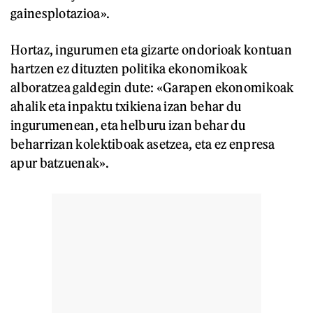
gainesplotazioa».
Hortaz, ingurumen eta gizarte ondorioak kontuan
hartzen ez dituzten politika ekonomikoak
alboratzea galdegin dute: «Garapen ekonomikoak
ahalik eta inpaktu txikiena izan behar du
ingurumenean, eta helburu izan behar du
beharrizan kolektiboak asetzea, eta ez enpresa
apur batzuenak».