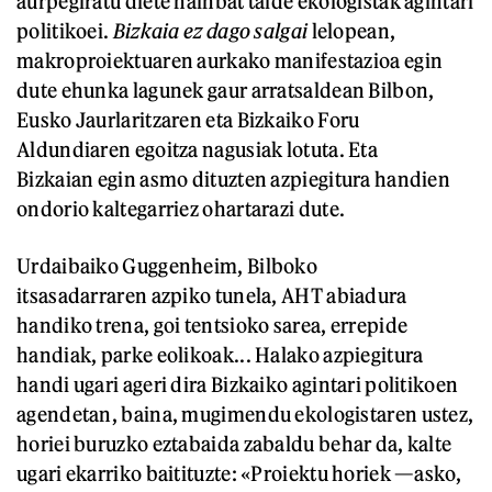
aurpegiratu diete hainbat talde ekologistak agintari
politikoei.
Bizkaia ez dago salgai
lelopean,
makroproiektuaren aurkako manifestazioa egin
dute ehunka lagunek gaur arratsaldean Bilbon,
Eusko Jaurlaritzaren eta Bizkaiko Foru
Aldundiaren egoitza nagusiak lotuta. Eta
Bizkaian egin asmo dituzten azpiegitura handien
ondorio kaltegarriez ohartarazi dute.
Urdaibaiko Guggenheim, Bilboko
itsasadarraren azpiko tunela, AHT abiadura
handiko trena, goi tentsioko sarea, errepide
handiak, parke eolikoak... Halako azpiegitura
handi ugari ageri dira Bizkaiko agintari politikoen
agendetan, baina, mugimendu ekologistaren ustez,
horiei buruzko eztabaida zabaldu behar da, kalte
ugari ekarriko baitituzte: «Proiektu horiek —asko,