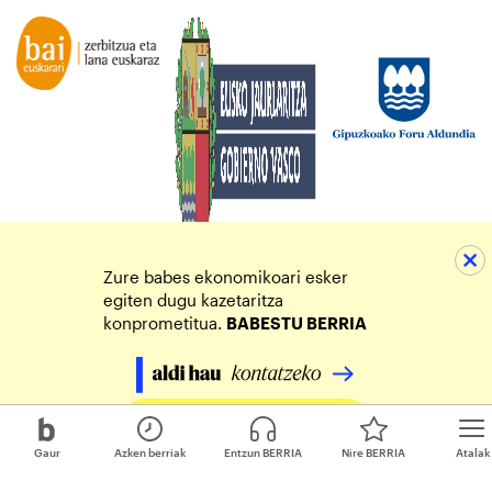
Zure babes ekonomikoari esker
egiten dugu kazetaritza
konprometitua.
BABESTU BERRIA
Egin zure ekarpena
Gaur
Azken berriak
Entzun BERRIA
Nire BERRIA
Atalak