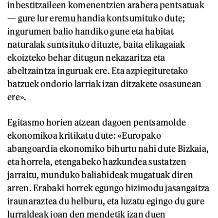
inbestitzaileen komenentzien arabera pentsatuak
— gure lur eremu handia kontsumituko dute;
ingurumen balio handiko gune eta habitat
naturalak suntsituko dituzte, baita elikagaiak
ekoizteko behar ditugun nekazaritza eta
abeltzaintza inguruak ere. Eta azpiegituretako
batzuek ondorio larriak izan ditzakete osasunean
ere».
Egitasmo horien atzean dagoen pentsamolde
ekonomikoa kritikatu dute: «Europako
abangoardia ekonomiko bihurtu nahi dute Bizkaia,
eta horrela, etengabeko hazkundea sustatzen
jarraitu, munduko baliabideak mugatuak diren
arren. Erabaki horrek egungo bizimodu jasangaitza
iraunaraztea du helburu, eta luzatu egingo du gure
lurraldeak joan den mendetik izan duen