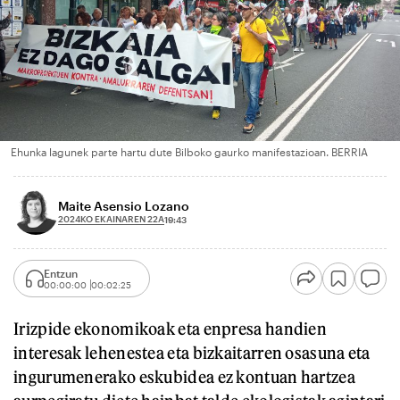
Ehunka lagunek parte hartu dute Bilboko gaurko manifestazioan. BERRIA
Maite Asensio Lozano
2024KO EKAINAREN 22A
19:43
Entzun
00:00:00
00:02:25
Irizpide ekonomikoak eta enpresa handien
interesak lehenestea eta bizkaitarren osasuna eta
ingurumenerako eskubidea ez kontuan hartzea