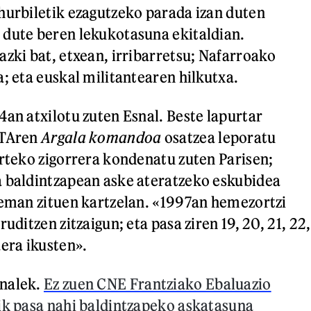
hurbiletik ezagutzeko parada izan duten
dute beren lekukotasuna ekitaldian.
azki bat, etxean, irribarretsu; Nafarroako
a; eta euskal militantearen hilkutxa.
4an atxilotu zuten Esnal. Beste lapurtar
ETAren
Argala komandoa
osatzea leporatu
arteko zigorrera kondenatu zuten Parisen;
a baldintzapean aske ateratzeko eskubidea
 eman zituen kartzelan. «1997an hemezortzi
ruditzen zitzaigun; eta pasa ziren 19, 20, 21, 22,
aera ikusten».
nalek.
Ez zuen CNE Frantziako Ebaluazio
ik pasa nahi baldintzapeko askatasuna