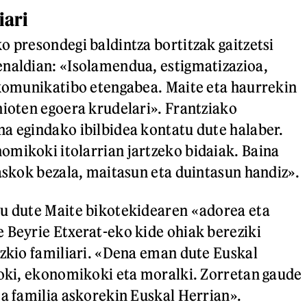
iari
o presondegi baldintza bortitzak gaitzetsi
naldian: «Isolamendua, estigmatizazioa,
 komunikatibo etengabea. Maite eta haurrekin
nioten egoera krudelari». Frantziako
a egindako ibilbidea kontatu dute halaber.
mikoki itolarrian jartzeko bidaiak. Baina
 askok bezala, maitasun eta duintasun handiz».
tu dute Maite bikotekidearen «adorea eta
 Beyrie Etxerat-eko kide ohiak bereziki
izkio familiari. «Dena eman dute Euskal
koki, ekonomikoki eta moralki. Zorretan gaude
ta familia askorekin Euskal Herrian».