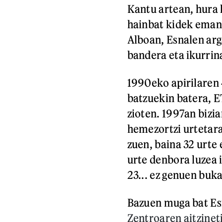
Kantu artean, hura 
hainbat kidek eman 
Alboan, Esnalen arg
bandera eta ikurrin
1990eko apirilaren 
batzuekin batera, 
zioten. 1997an bizi
hemezortzi urtetar
zuen, baina 32 urte
urte denbora luzea i
23... ez genuen buk
Bazuen muga bat Es
Zentroaren aitzinet