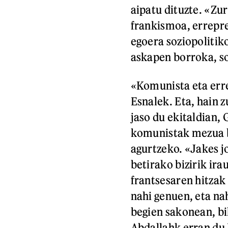
aipatu dituzte. «Zu
frankismoa, errepre
egoera soziopolitik
askapen borroka, so
«Komunista eta err
Esnalek. Eta, hain 
jaso du ekitaldian,
komunistak mezua b
agurtzeko. «Jakes j
betirako bizirik ira
frantsesaren hitzak
nahi genuen, eta nah
begien sakonean, bi
Abdallahk erran du 