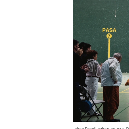
Jakes Esnali azken agurra