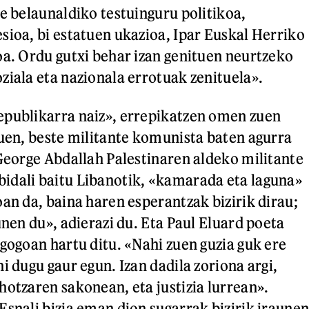
re belaunaldiko testuinguru politikoa,
sioa, bi estatuen ukazioa, Ipar Euskal Herriko
oa. Ordu gutxi behar izan genituen neurtzeko
ziala eta nazionala errotuak zenituela».
epublikarra naiz», errepikatzen omen zuen
zuen, beste militante komunista baten agurra
 George Abdallah Palestinaren aldeko militante
idali baitu Libanotik, «kamarada eta laguna»
oan da, baina haren esperantzak bizirik dirau;
unen du», adierazi du. Eta Paul Eluard poeta
 gogoan hartu ditu. «Nahi zuen guzia guk ere
i dugu gaur egun. Izan dadila zoriona argi,
hotzaren sakonean, eta justizia lurrean».
Esnali bizia eman dion sugarrak bizirik iraune