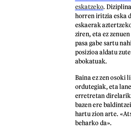
eskatzeko
. Dizipli
horren iritzia eska
eskaerak aztertzeko
ziren, eta ez zenue
pasa gabe sartu nah
posizioa aldatu zut
abokatuak.
Baina ez zen osoki 
ordutegiak, eta lane
erretretan direlari
bazen ere baldintzei
hartu zion arte. «At
beharko da».