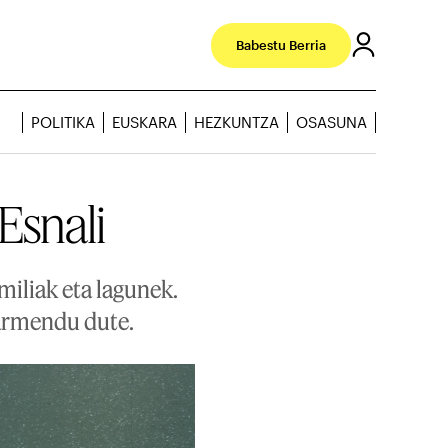
Babestu Berria
POLITIKA
EUSKARA
HEZKUNTZA
OSASUNA
Esnali
iliak eta lagunek.
armendu dute.