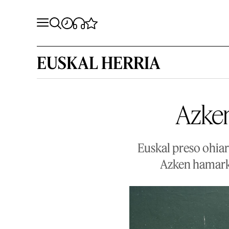
EUSKAL HERRIA
Azken
Euskal preso ohia
Azken hamark