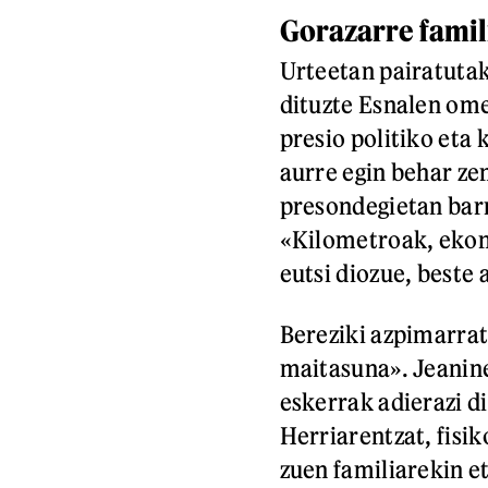
Gorazarre famil
Urteetan pairatutak
dituzte Esnalen ome
presio politiko eta
aurre egin behar ze
presondegietan barn
«Kilometroak, ekono
eutsi diozue, beste
Bereziki azpimarra
maitasuna». Jeanine
eskerrak adierazi d
Herriarentzat, fisi
zuen familiarekin e