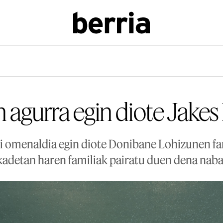
 agurra egin diote Jakes 
ri omenaldia egin diote Donibane Lohizunen fam
adetan haren familiak pairatu duen dena nab