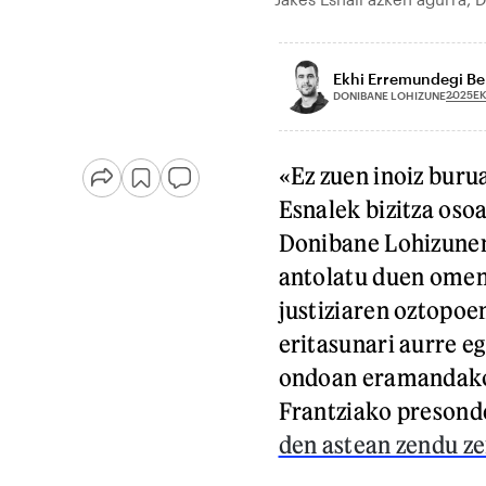
Ekhi Erremundegi Be
2025EK
DONIBANE LOHIZUNE
«Ez zuen inoiz buru
Esnalek bizitza os
Donibane Lohizunen
antolatu duen omen
justiziaren oztopoe
eritasunari aurre e
ondoan eramandakoa
Frantziako presonde
den astean zendu zen