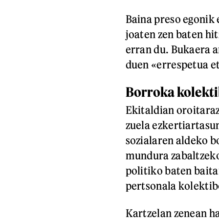
Baina preso egonik 
joaten zen baten hi
erran du. Bukaera a
duen «errespetua et
Borroka kolekti
Ekitaldian oroitaraz
zuela ezkertiartasu
sozialaren aldeko b
mundura zabaltzeko
politiko baten bait
pertsonala kolekti
Kartzelan zenean ha