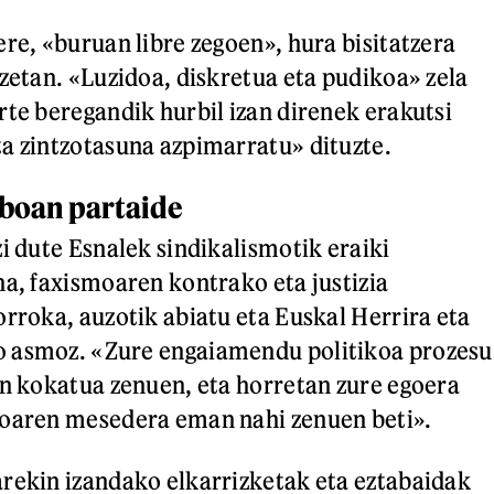
ere, «buruan libre zegoen», hura bisitatzera
tzetan. «Luzidoa, diskretua eta pudikoa» zela
rte beregandik hurbil izan direnek erakutsi
a zintzotasuna azpimarratu» dituzte.
boan partaide
i dute Esnalek sindikalismotik eraiki
na, faxismoaren kontrako eta justizia
orroka, auzotik abiatu eta Euskal Herrira eta
 asmoz. «Zure engaiamendu politikoa prozesu
an kokatua zenuen, eta horretan zure egoera
boaren mesedera eman nahi zenuen beti».
rekin izandako elkarrizketak eta eztabaidak