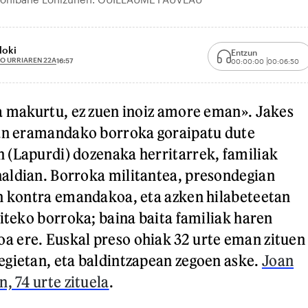
loki
Entzun
O URRIAREN 22A
16:57
00:00:00
00:06:50
a makurtu, ez zuen inoiz amore eman». Jakes
oan eramandako borroka goraipatu dute
 (Lapurdi) dozenaka herritarrek, familiak
aldian. Borroka militantea, presondegian
n kontra emandakoa, eta azken hilabeteetan
giteko borroka; baina baita familiak haren
 ere. Euskal preso ohiak 32 urte eman zituen
gietan, eta baldintzapean zegoen aske.
Joan
, 74 urte zituela
.