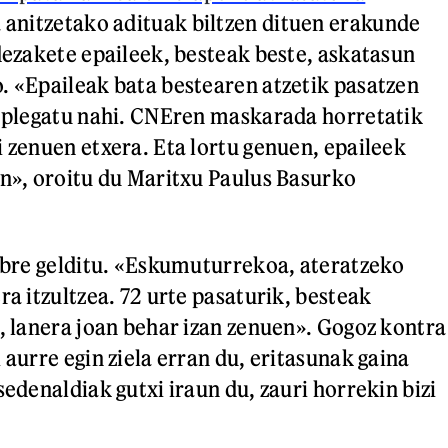
na anitzetako adituak biltzen dituen erakunde
 dezakete epaileek, besteak beste, askatasun
. «Epaileak bata bestearen atzetik pasatzen
n plegatu nahi. CNEren maskarada horretatik
i zenuen etxera. Eta lortu genuen, epaileek
en», oroitu du Maritxu Paulus Basurko
libre gelditu. «Eskumuturrekoa, ateratzeko
ra itzultzea. 72 urte pasaturik, besteak
k, lanera joan behar izan zenuen». Gogoz kontra
 aurre egin ziela erran du, eritasunak gaina
sedenaldiak gutxi iraun du, zauri horrekin bizi