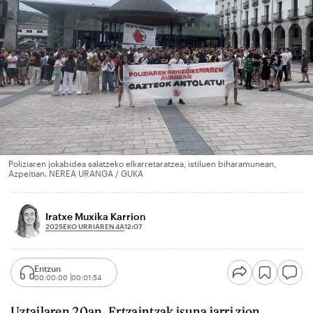
Poliziaren jokabidea salatzeko elkarretaratzea, istiluen biharamunean,
Azpeitian. NEREA URANGA / GUKA
Iratxe Muxika Karrion
2025EKO URRIAREN 4A
12:07
Entzun
00:00:00
00:01:54
Uztailaren 20an, Ertzaintzak isuna jarri zion