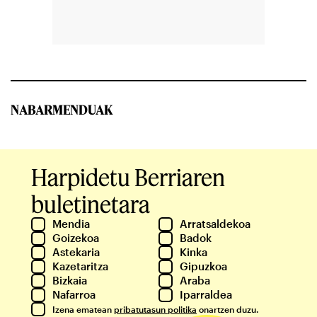
NABARMENDUAK
Harpidetu Berriaren
buletinetara
Mendia
Arratsaldekoa
Goizekoa
Badok
Astekaria
Kinka
Kazetaritza
Gipuzkoa
Bizkaia
Araba
Nafarroa
Iparraldea
Izena ematean
pribatutasun politika
onartzen duzu.