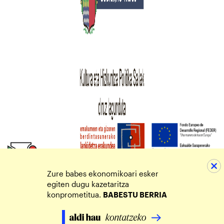
Zure babes ekonomikoari esker
egiten dugu kazetaritza
konprometitua.
BABESTU BERRIA