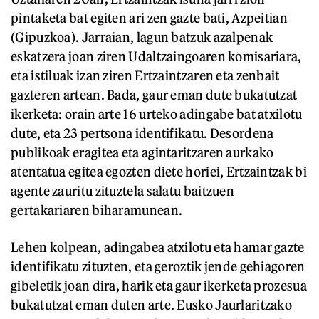
pintaketa bat egiten ari zen gazte bati, Azpeitian
(Gipuzkoa). Jarraian, lagun batzuk azalpenak
eskatzera joan ziren Udaltzaingoaren komisariara,
eta istiluak izan ziren Ertzaintzaren eta zenbait
gazteren artean. Bada, gaur eman dute bukatutzat
ikerketa: orain arte 16 urteko adingabe bat atxilotu
dute, eta 23 pertsona identifikatu. Desordena
publikoak eragitea eta agintaritzaren aurkako
atentatua egitea egozten diete horiei, Ertzaintzak bi
agente zauritu zituztela salatu baitzuen
gertakariaren biharamunean.
Lehen kolpean, adingabea atxilotu eta hamar gazte
identifikatu zituzten, eta geroztik jende gehiagoren
gibeletik joan dira, harik eta gaur ikerketa prozesua
bukatutzat eman duten arte. Eusko Jaurlaritzako