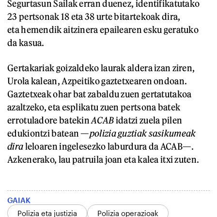
Segurtasun Sailak erran duenez, identifikatutako
23 pertsonak 18 eta 38 urte bitartekoak dira,
eta hemendik aitzinera epailearen esku geratuko
da kasua.
Gertakariak goizaldeko laurak aldera izan ziren,
Urola kalean, Azpeitiko gaztetxearen ondoan.
Gaztetxeak ohar bat zabaldu zuen gertatutakoa
azaltzeko, eta esplikatu zuen pertsona batek
errotuladore batekin
ACAB
idatzi zuela pilen
edukiontzi batean —
polizia guztiak sasikumeak
dira
leloaren ingelesezko laburdura
da ACAB—.
Azkenerako, lau patruila joan eta kalea itxi zuten.
GAIAK
Polizia eta justizia
Polizia operazioak