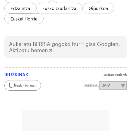
Ertzaintza
Eusko Jaurlaritza
Gipuzkoa
Euskal Herria
Aukeratu
BERRIA
gogoko iturri gisa Googlen.
Aktibatu hemen
IRUZKINAK
Ez dago iruzkinik
Iruzkin bat egin
ORDENATU