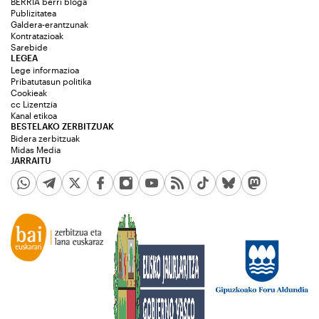
BERRIA berri bloga
Publizitatea
Galdera-erantzunak
Kontratazioak
Sarebide
LEGEA
Lege informazioa
Pribatutasun politika
Cookieak
cc Lizentzia
Kanal etikoa
BESTELAKO ZERBITZUAK
Bidera zerbitzuak
Midas Media
JARRAITU