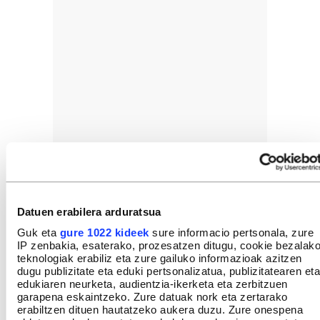
Datuen erabilera arduratsua
Guk eta
gure 1022 kideek
sure informacio pertsonala, zure
IP zenbakia, esaterako, prozesatzen ditugu, cookie bezalak
teknologiak erabiliz eta zure gailuko informazioak azitzen
dugu publizitate eta eduki pertsonalizatua, publizitatearen eta
edukiaren neurketa, audientzia-ikerketa eta zerbitzuen
garapena eskaintzeko. Zure datuak nork eta zertarako
erabiltzen dituen hautatzeko aukera duzu. Zure onespena