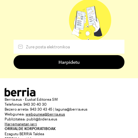
Berria.eus - Euskal Editorea SM
Telefonoa: 943 30 40 30
Bezero arreta: 943 30 43 45 | laguna@berria.eus
Webgunea:
webgunea@berria.eus
Publizitatea:
publi@bidera.eus
Harremanetan jarri
ORRIALDE KORPORATIBOAK
Ezagutu BERRIA Taldea