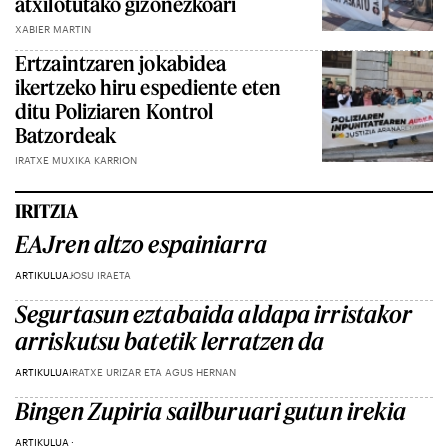
atxilotutako gizonezkoari
XABIER MARTIN
Ertzaintzaren jokabidea
ikertzeko hiru espediente eten
ditu Poliziaren Kontrol
Batzordeak
IRATXE MUXIKA KARRION
IRITZIA
EAJren altzo espainiarra
ARTIKULUA
JOSU IRAETA
Segurtasun eztabaida aldapa irristakor
arriskutsu batetik lerratzen da
ARTIKULUA
IRATXE URIZAR ETA AGUS HERNAN
Bingen Zupiria sailburuari gutun irekia
ARTIKULUA