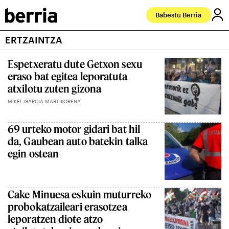
Babestu Berria
ERTZAINTZA
Espetxeratu dute Getxon sexu
eraso bat egitea leporatuta
atxilotu zuten gizona
MIKEL GARCIA MARTIKORENA
69 urteko motor gidari bat hil
da, Gaubean auto batekin talka
egin ostean
Cake Minuesa eskuin muturreko
probokatzaileari erasotzea
leporatzen diote atzo