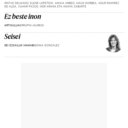
IRATXE DELGADO, ELENE LOPETEGI, AMAIA ARBEO, AGUS GORBEA, ADUR RAMIREZ
DE ALDA, XUHAR PAZOS, IKER ARANA ETA AMAYA ZABARTE
Ez beste inon
ARTIKULUA
ERRUPIN JAUREGI
Seisei
SEI EZKAILUK HAMABI
SONIA GONZÁLEZ