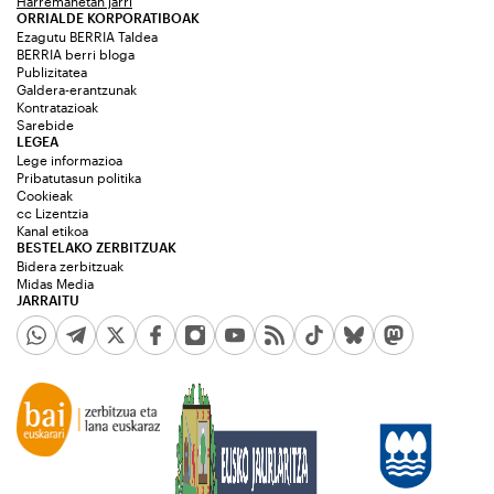
Harremanetan jarri
ORRIALDE KORPORATIBOAK
Ezagutu BERRIA Taldea
BERRIA berri bloga
Publizitatea
Galdera-erantzunak
Kontratazioak
Sarebide
LEGEA
Lege informazioa
Pribatutasun politika
Cookieak
cc Lizentzia
Kanal etikoa
BESTELAKO ZERBITZUAK
Bidera zerbitzuak
Midas Media
JARRAITU