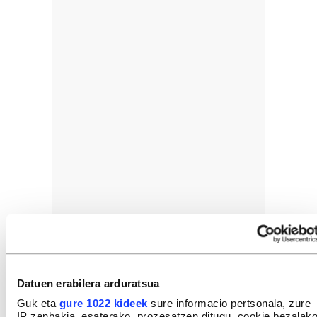
Datuen erabilera arduratsua
Guk eta
gure 1022 kideek
sure informacio pertsonala, zure
IP zenbakia, esaterako, prozesatzen ditugu, cookie bezalak