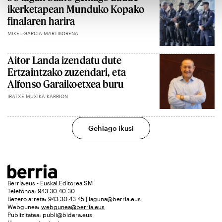
ikerketapean Munduko Kopako
finalaren harira
MIKEL GARCIA MARTIKORENA
Aitor Landa izendatu dute
Ertzaintzako zuzendari, eta
Alfonso Garaikoetxea buru
IRATXE MUXIKA KARRION
Gehiago ikusi
Berria.eus - Euskal Editorea SM
Telefonoa: 943 30 40 30
Bezero arreta: 943 30 43 45 | laguna@berria.eus
Webgunea:
webgunea@berria.eus
Publizitatea:
publi@bidera.eus