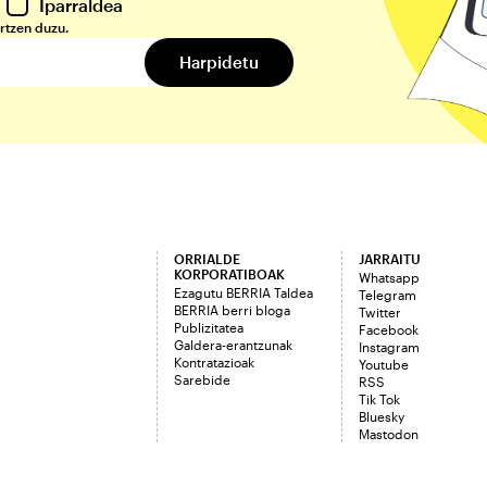
Iparraldea
rtzen duzu.
ORRIALDE
JARRAITU
KORPORATIBOAK
Whatsapp
Ezagutu BERRIA Taldea
Telegram
BERRIA berri bloga
Twitter
Publizitatea
Facebook
Galdera-erantzunak
Instagram
Kontratazioak
Youtube
Sarebide
RSS
Tik Tok
Bluesky
Mastodon