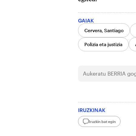
GAIAK
Cervera, Santiago
Polizia eta justizia
Aukeratu
BERRIA
gog
IRUZKINAK
Iruzkin bat egin