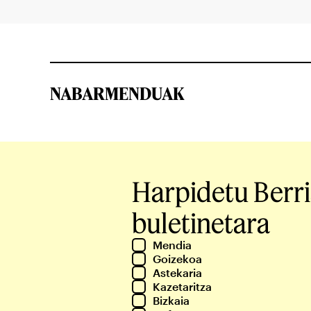
NABARMENDUAK
Harpidetu Berr
buletinetara
Mendia
Goizekoa
Astekaria
Kazetaritza
Bizkaia