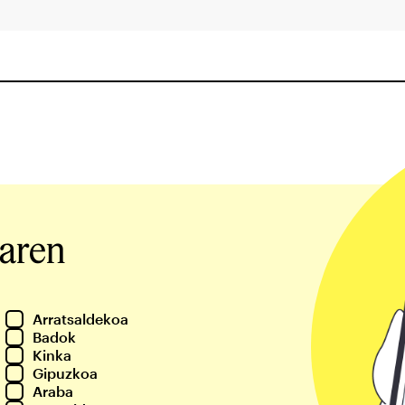
iaren
Arratsaldekoa
Badok
Kinka
Gipuzkoa
Araba