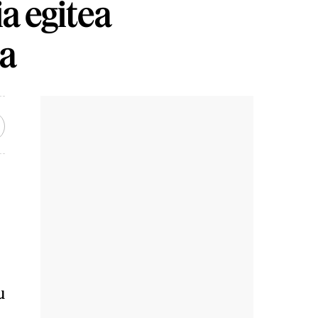
a egitea
ra
u