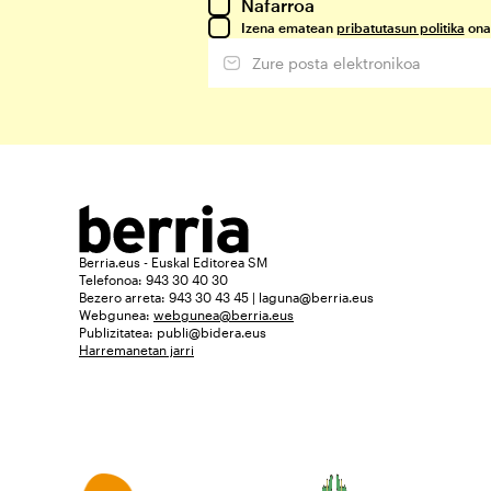
Nafarroa
Izena ematean
pribatutasun politika
ona
Berria.eus - Euskal Editorea SM
Telefonoa: 943 30 40 30
Bezero arreta: 943 30 43 45 | laguna@berria.eus
Webgunea:
webgunea@berria.eus
Publizitatea:
publi@bidera.eus
Harremanetan jarri