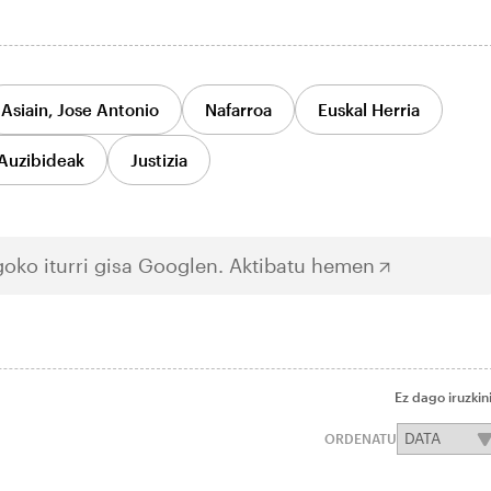
Asiain, Jose Antonio
Nafarroa
Euskal Herria
Auzibideak
Justizia
oko iturri gisa Googlen.
Aktibatu hemen
Ez dago iruzkin
ORDENATU