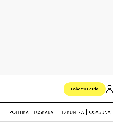
Babestu Berria
POLITIKA
EUSKARA
HEZKUNTZA
OSASUNA