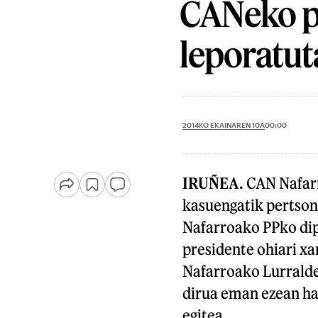
CANeko pr
leporatut
2014KO EKAINAREN 10A
00:00
IRUÑEA.
CAN Nafarr
kasuengatik pertson
Nafarroako PPko dip
presidente ohiari xa
Nafarroako Lurralde
dirua eman ezean ha
egitea.