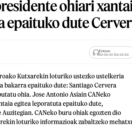
esidente ohiari xantai
a epaituko dute Cerve
Entzun
00:00:00
00:00:00
oako Kutxarekin loturiko ustezko ustelkeria
a bakarra epaituko dute: Santiago Cervera
utatu ohia. Jose Antonio Asiain CANeko
ntaia egitea leporatuta epaituko dute,
 Auzitegian. CANeko buru ohiak egozten dio
rekin loturiko informazioak zabaltzeko mehatx