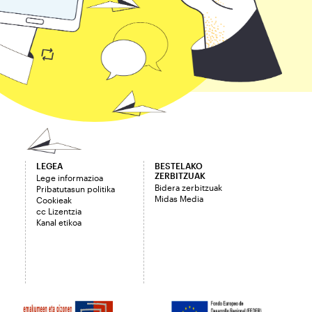
LEGEA
BESTELAKO
ZERBITZUAK
Lege informazioa
Bidera zerbitzuak
Pribatutasun politika
Midas Media
Cookieak
cc Lizentzia
Kanal etikoa