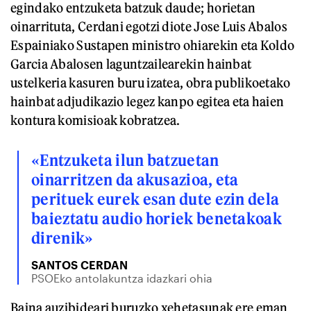
egindako entzuketa batzuk daude; horietan
oinarrituta, Cerdani egotzi diote Jose Luis Abalos
Espainiako Sustapen ministro ohiarekin eta Koldo
Garcia Abalosen laguntzailearekin hainbat
ustelkeria kasuren buru izatea, obra publikoetako
hainbat adjudikazio legez kanpo egitea eta haien
kontura komisioak kobratzea.
«Entzuketa ilun batzuetan
oinarritzen da akusazioa, eta
perituek eurek esan dute ezin dela
baieztatu audio horiek benetakoak
direnik»
SANTOS CERDAN
PSOEko antolakuntza idazkari ohia
Baina auzibideari buruzko xehetasunak ere eman