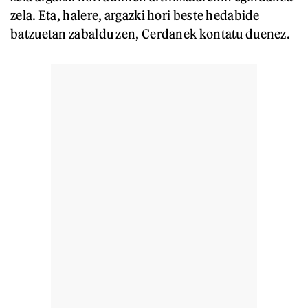
zela. Eta, halere, argazki hori beste hedabide
batzuetan zabaldu zen, Cerdanek kontatu duenez.