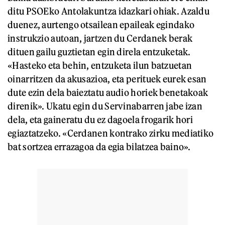
ditu PSOEko Antolakuntza idazkari ohiak. Azaldu
duenez, aurtengo otsailean epaileak egindako
instrukzio autoan, jartzen du Cerdanek berak
dituen gailu guztietan egin direla entzuketak.
«Hasteko eta behin, entzuketa ilun batzuetan
oinarritzen da akusazioa, eta perituek eurek esan
dute ezin dela baieztatu audio horiek benetakoak
direnik». Ukatu egin du Servinabarren jabe izan
dela, eta gaineratu du ez dagoela frogarik hori
egiaztatzeko. «Cerdanen kontrako zirku mediatiko
bat sortzea errazagoa da egia bilatzea baino».