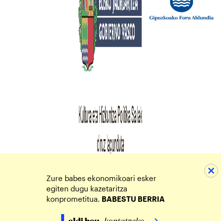
Zure babes ekonomikoari esker
egiten dugu kazetaritza
konprometitua.
BABESTU BERRIA