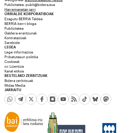
Publizitatea:
publi@bidera.eus
Harremanetan jarri
ORRIALDE KORPORATIBOAK
Ezagutu BERRIA Taldea
BERRIA berri bloga
Publizitatea
Galdera-erantzunak
Kontratazioak
Sarebide
LEGEA
Lege informazioa
Pribatutasun politika
Cookieak
cc Lizentzia
Kanal etikoa
BESTELAKO ZERBITZUAK
Bidera zerbitzuak
Midas Media
JARRAITU