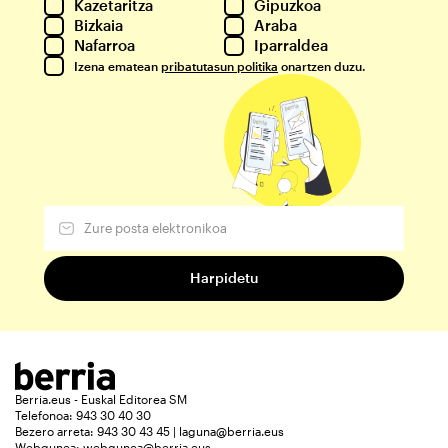
Kazetaritza
Gipuzkoa
Bizkaia
Araba
Nafarroa
Iparraldea
Izena ematean
pribatutasun politika
onartzen duzu.
Berria.eus - Euskal Editorea SM
Telefonoa: 943 30 40 30
Bezero arreta: 943 30 43 45 | laguna@berria.eus
Webgunea:
webgunea@berria.eus