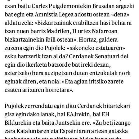
esan baitu Carles Puigdemontekin Bruselan argazki
bat egin eta Amnistia Legea adostu ostean «dena»
aldatu zela: «Bizkartzainak erabiltzen hasi beharra
izan nuen berriz Madrilen, 11 urtez Nafarroan
bizkartzainekin ibili ostean». Hortaz, galdera
zuzena egin dio Pujolek: «sakoneko estatuaren»
esku hartzerik izan al da? Cerdanek Senatuari dei
egin dio ikerketa batzorde bat ireki dezan,
aztertzeko bera auzipetzen duten entzuketak nork
eginak diren, eta nola: «Eta agian iritsiko zarete
esaten ari zaren horretara».
Pujolek zerrendatu egin ditu Cerdanek bitartekari
gisa egindako lanak, bai EAJrekin, bai EH
Bildurekin eta baita Juntsekin ere. «Zu beti izango
zara Kataluniaren eta Espainiaren artean gatazka