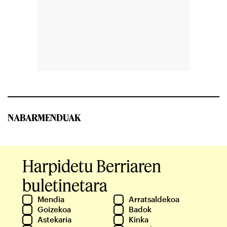
NABARMENDUAK
Harpidetu Berriaren
buletinetara
Mendia
Arratsaldekoa
Goizekoa
Badok
Astekaria
Kinka