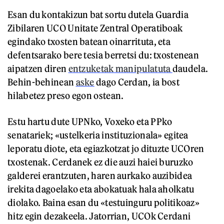
Esan du kontakizun bat sortu dutela Guardia
Zibilaren UCO Unitate Zentral Operatiboak
egindako txosten batean oinarrituta, eta
defentsarako bere tesia berretsi du: txostenean
aipatzen diren
entzuketak manipulatuta
daudela.
Behin-behinean
aske
dago Cerdan, ia bost
hilabetez preso egon ostean.
Estu hartu dute UPNko, Voxeko eta PPko
senatariek; «ustelkeria instituzionala» egitea
leporatu diote, eta egiazkotzat jo dituzte UCOren
txostenak. Cerdanek ez die auzi haiei buruzko
galderei erantzuten, haren aurkako auzibidea
irekita dagoelako eta abokatuak hala aholkatu
diolako. Baina esan du «testuinguru politikoaz»
hitz egin dezakeela. Jatorrian, UCOk Cerdani