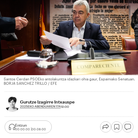
Santos Cerdan PSOEko antolakuntza idazkari ohia gaur, Espainiako Senatuan.
BORJA SANCHEZ TRILLO / EFE
Gurutze Izagirre Intxauspe
2025EKO ABENDUAREN 17A
12:00
Entzun
00:00:00
00:08:00