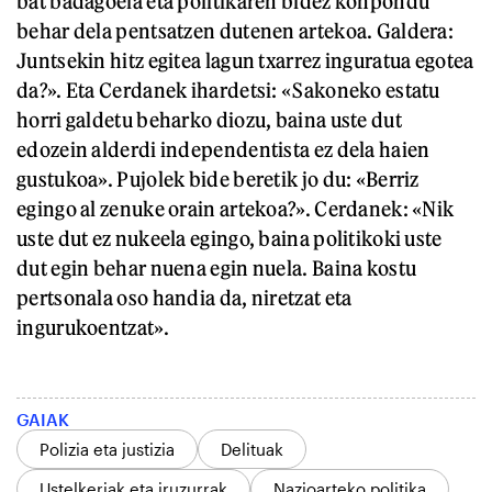
bat badagoela eta politikaren bidez konpondu
behar dela pentsatzen dutenen artekoa. Galdera:
Juntsekin hitz egitea lagun txarrez inguratua egotea
da?». Eta Cerdanek ihardetsi: «Sakoneko estatu
horri galdetu beharko diozu, baina uste dut
edozein alderdi independentista ez dela haien
gustukoa». Pujolek bide beretik jo du: «Berriz
egingo al zenuke orain artekoa?». Cerdanek: «Nik
uste dut ez nukeela egingo, baina politikoki uste
dut egin behar nuena egin nuela. Baina kostu
pertsonala oso handia da, niretzat eta
ingurukoentzat».
GAIAK
Polizia eta justizia
Delituak
Ustelkeriak eta iruzurrak
Nazioarteko politika