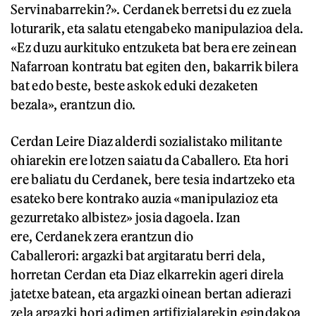
Servinabarrekin?». Cerdanek berretsi du ez zuela
loturarik, eta salatu etengabeko manipulazioa dela.
«Ez duzu aurkituko entzuketa bat bera ere zeinean
Nafarroan kontratu bat egiten den, bakarrik bilera
bat edo beste, beste askok eduki dezaketen
bezala», erantzun dio.
Cerdan Leire Diaz alderdi sozialistako militante
ohiarekin ere lotzen saiatu da Caballero. Eta hori
ere baliatu du Cerdanek, bere tesia indartzeko eta
esateko bere kontrako auzia «manipulazioz eta
gezurretako albistez» josia dagoela. Izan
ere, Cerdanek zera erantzun dio
Caballerori: argazki bat argitaratu berri dela,
horretan Cerdan eta Diaz elkarrekin ageri direla
jatetxe batean, eta argazki oinean bertan adierazi
zela argazki hori adimen artifizialarekin egindakoa