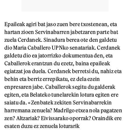
Epaileak agiri bat jaso zuen bere txostenean, eta
hartan zioen Servinabarren jabetzaren parte bat
zuela Cerdanek. Sinadura berea ote den galdetu
dio Maria Caballero UPNko senatariak. Cerdanek
galdetu dio ea jatorrizko dokumentua den, eta
Caballerok erantzun du ezetz, baina epaileak
egiatzat joa duela. Cerdanek berretsi du, nahiz eta
behin eta berriz errepikatu, ez dela ezein
enpresaren jabe. Caballerok segitu du galderak
egiten, eta Belateko tunelarekin lotura egiten ere
saiatu da. «Zenbatek zekiten Servinabarrekin
harremana zenuela? Madrilgo etxea nola pagatzen
zen? Altzariak? Eivissarako oporrak? Oraindik ere
esaten duzu ez zenuela loturarik