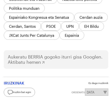
Politika munduan
Espainiako Kongresua eta Senatua
Cerdan auzia
Cerdan, Santos
PSOE
UPN
EH Bildu
JXCat Junts Per Catalunya
Espainia
Aukeratu
BERRIA
gogoko iturri gisa Googlen.
Aktibatu hemen
IRUZKINAK
Ez dago iruzkinik
Iruzkin bat egin
ORDENATU