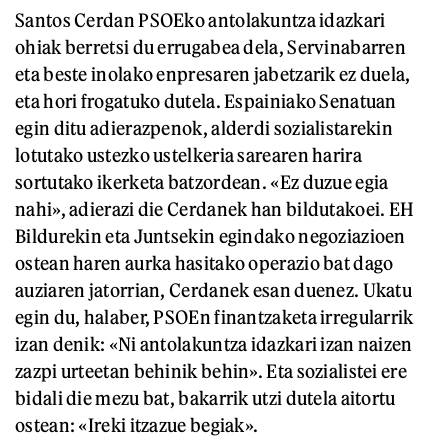
Santos Cerdan PSOEko antolakuntza idazkari
ohiak berretsi du errugabea dela, Servinabarren
eta beste inolako enpresaren jabetzarik ez duela,
eta hori frogatuko dutela. Espainiako Senatuan
egin ditu adierazpenok, alderdi sozialistarekin
lotutako ustezko ustelkeria sarearen harira
sortutako ikerketa batzordean. «Ez duzue egia
nahi», adierazi die Cerdanek han bildutakoei. EH
Bildurekin eta Juntsekin egindako negoziazioen
ostean haren aurka hasitako operazio bat dago
auziaren jatorrian, Cerdanek esan duenez. Ukatu
egin du, halaber, PSOEn finantzaketa irregularrik
izan denik: «Ni antolakuntza idazkari izan naizen
zazpi urteetan behinik behin». Eta sozialistei ere
bidali die mezu bat, bakarrik utzi dutela aitortu
ostean: «Ireki itzazue begiak».