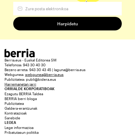
Berria.eus - Euskal Editorea SM
Telefonoa: 943 30 40 30
Bezero arreta: 943 30 43 45 | laguna@berria.eus
Webgunea:
webgunea@berria.eus
Publizitatea:
publi@bidera.eus
Harremanetan jarri
ORRIALDE KORPORATIBOAK
Ezagutu BERRIA Taldea
BERRIA berri bloga
Publizitatea
Galdera-erantzunak
Kontratazioak
Sarebide
LEGEA
Lege informazioa
Pribatutasun politika