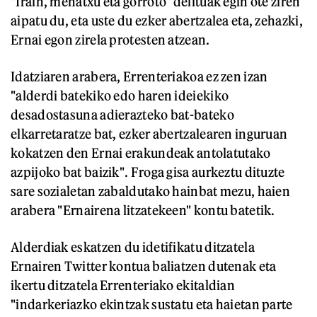
"Irain, mehatxu eta gorroto" delituak egin ote ziren
aipatu du, eta uste du ezker abertzalea eta, zehazki,
Ernai egon zirela protesten atzean.
Idatziaren arabera, Errenteriakoa ez zen izan
"alderdi batekiko edo haren ideiekiko
desadostasuna adierazteko bat-bateko
elkarretaratze bat, ezker abertzalearen inguruan
kokatzen den Ernai erakundeak antolatutako
azpijoko bat baizik". Froga gisa aurkeztu dituzte
sare sozialetan zabaldutako hainbat mezu, haien
arabera "Ernairena litzatekeen" kontu batetik.
Alderdiak eskatzen du idetifikatu ditzatela
Ernairen Twitter kontua baliatzen dutenak eta
ikertu ditzatela Errenteriako ekitaldian
"indarkeriazko ekintzak sustatu eta haietan parte