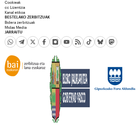
Cookieak
cc Lizentzia
Kanal etikoa
BESTELAKO ZERBITZUAK
Bidera zerbitzuak
Midas Media
JARRAITU