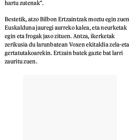
hartu zutenak".
Bestetik, atzo Bilbon Ertzaintzak moztu egin zuen
Euskalduna jauregi aurreko kalea, eta neurketak
egin eta frogak jaso zituen. Antza, ikerketak
zerikusia du larunbatean Voxen ekitaldia zela-eta
gertatutakoarekin. Ertzain batek gazte bat larri
zauritu zuen.