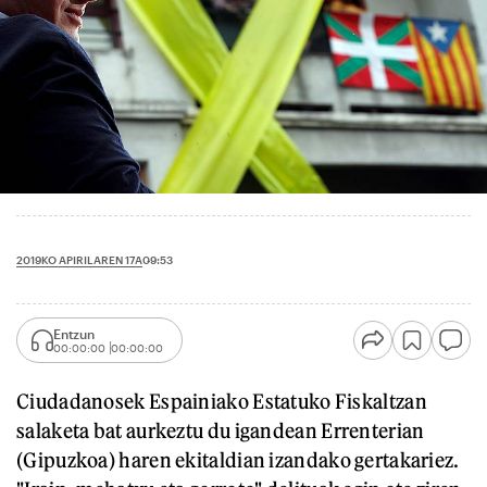
2019KO APIRILAREN 17A
09:53
Entzun
00:00:00
00:00:00
Ciudadanosek Espainiako Estatuko Fiskaltzan
salaketa bat aurkeztu du igandean Errenterian
(Gipuzkoa) haren ekitaldian izandako gertakariez.