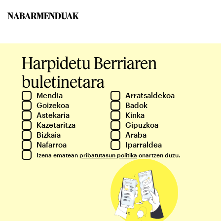
NABARMENDUAK
Harpidetu Berriaren
buletinetara
Mendia
Arratsaldekoa
Goizekoa
Badok
Astekaria
Kinka
Kazetaritza
Gipuzkoa
Bizkaia
Araba
Nafarroa
Iparraldea
Izena ematean
pribatutasun politika
onartzen duzu.