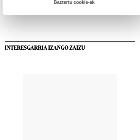
esplizitua ematen diguzu.
Gehiago irakurri
Baztertu cookie-ak
GEHIEN IRAKURRIAK
INTERESGARRIA IZANGO ZAIZU