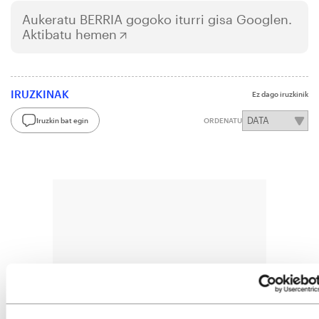
Aukeratu
BERRIA
gogoko iturri gisa Googlen.
Aktibatu hemen
IRUZKINAK
Ez dago iruzkinik
Iruzkin bat egin
ORDENATU