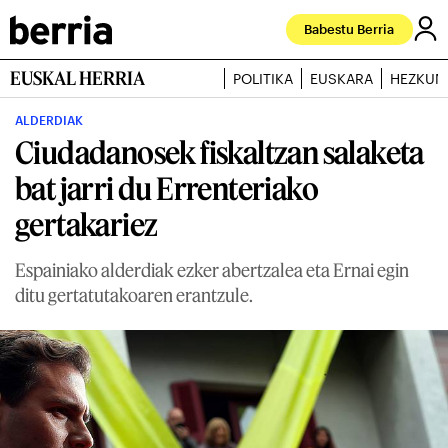
Babestu Berria
EUSKAL HERRIA
POLITIKA
EUSKARA
HEZKUN
ALDERDIAK
Ciudadanosek fiskaltzan salaketa
bat jarri du Errenteriako
gertakariez
Espainiako alderdiak ezker abertzalea eta Ernai egin
ditu gertatutakoaren erantzule.