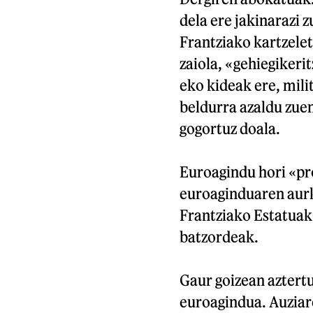
dela ere jakinarazi 
Frantziako kartzelet
zaiola, «gehiegikeri
eko kideak ere, mili
beldurra azaldu zue
gogortuz doala.
Euroagindu hori «p
euroaginduaren aurk
Frantziako Estatuak
batzordeak.
Gaur goizean aztertu
euroagindua. Auziar