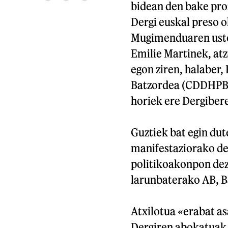
bidean den bake pro
Dergi euskal preso 
Mugimenduaren uste
Emilie Martinek, at
egon ziren, halaber,
Batzordea (CDDHPB),
horiek ere Dergibere
Guztiek bat egin du
manifestaziorako dei
politikoakonpon deza
larunbaterako AB, B
Atxilotua «erabat as
Dergiren abokatuak. 