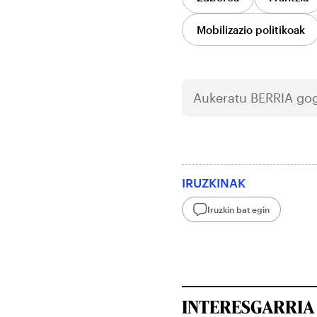
Mobilizazio politikoak
Aukeratu
BERRIA
gog
IRUZKINAK
Iruzkin bat egin
INTERESGARRIA 