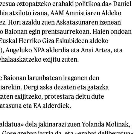
zesua oztopatzeko erabaki politikoa da» Daniel
ohia atxilotu izana, AAM Amnistiaren Aldeko
z. Hori azaldu zuen Askatasunaren izenean
zo Baionan egin prentsaurrekoan. Haien ondoan
 Euskal Herriko Giza Eskubideen aldeko
 Angeluko NPA alderdia eta Anai Artea, eta
halaaskatzeko exijitu zuten.
te Baionan larunbatean iraganen den
arekin. Dergi aska dezaten eta gatazka
ten exijitzeko, protestara deitu dute
atasuna eta EA alderdiek.
aldatua» dela jakinarazi zuen Yolanda Molinak,
Gose greban jarria da, eta «erabat deliberatua»