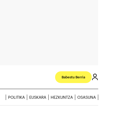
Babestu Berria
POLITIKA
EUSKARA
HEZKUNTZA
OSASUNA