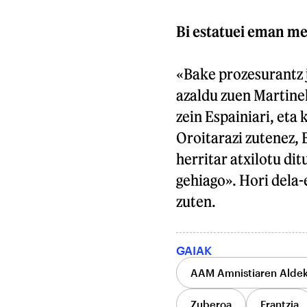
Bi estatuei eman m
«Bake prozesurantz 
azaldu zuen Martinek
zein Espainiari, et
Oroitarazi zutenez, 
herritar atxilotu dit
gehiago». Hori dela-
zuten.
GAIAK
AAM Amnistiaren Alde
Zuberoa
Frantzia