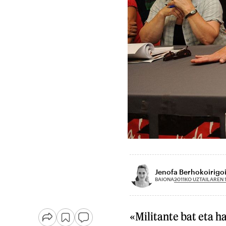
Jenofa Berhokoirigo
2011KO UZTAILAREN 
BAIONA
«Militante bat eta h