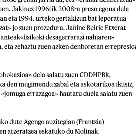
zuen. Jakinez 1996tik 2008ra preso egona dela
an eta 1994. urteko gertakizun bat leporatua
tzat» jo zuen prozedura. Janine Beirie Etxerat-
tanteak«fisikoki desagerrarazi nahiaren»
n, eta zehaztu zuen azken denboretan errepresio
robokazioa» dela salatu zuen CDDHPBk,
a den mugimendu zabal eta askotarikoa ikusiz,
 «jomuga errazagoa» hautatu duela salatu zuen
ko dute Agengo auzitegian (Frantzia)
en atzeratzea eskatuko du Molinak.