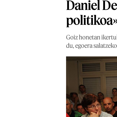
Daniel De
politikoa
Goiz honetan ikertu
du, egoera salatzeko