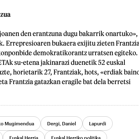
ezua
joanen den erantzuna dugu bakarrik onartuko»,
. Errepresioaren bukaera exijitu zieten Frantzi
a konponbide demokratikorantz urratsen egiteko.
ETAk su-etena jakinarazi duenetik 52 euskal
uzte, horietarik 27, Frantziak, hots, «erdiak bain
eta Frantzia gatazkan eragile bat dela berretsi
ko Mugimendua
Dergi, Daniel
Lapurdi
Euskal Herria
Euskal Herriko politika