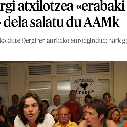
rgi atxilotzea «erabaki
» dela salatu du AAMk
ko dute Dergiren aurkako euroagindua; hark g