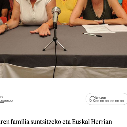
in
Entzun
12A
00:00
00:00:00
00:00:00
aren familia suntsitzeko eta Euskal Herrian