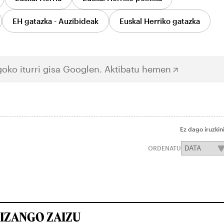
EH gatazka - Auzibideak
Euskal Herriko gatazka
oko iturri gisa Googlen.
Aktibatu hemen
Ez dago iruzkin
ORDENATU
IZANGO ZAIZU