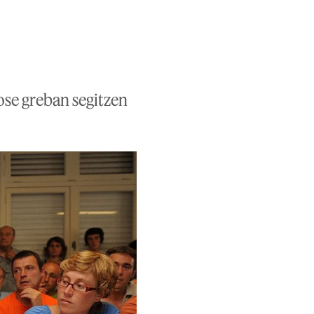
ose greban segitzen