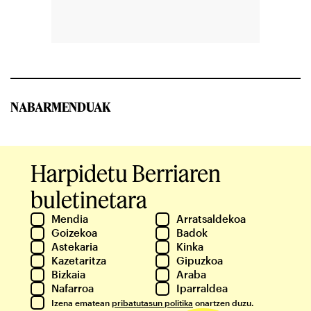
NABARMENDUAK
Harpidetu Berriaren
buletinetara
Mendia
Arratsaldekoa
Goizekoa
Badok
Astekaria
Kinka
Kazetaritza
Gipuzkoa
Bizkaia
Araba
Nafarroa
Iparraldea
Izena ematean
pribatutasun politika
onartzen duzu.