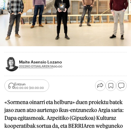
Maite Asensio Lozano
2022KO OTSAILAREN 1A
00:00
Entzun
00:00:00
00:00:00
«Sormena oinarri eta helburu» duen proiektu batek
jaso zuen atzo aurtengo ikus-entzunezko Argia saria:
Dapa egitasmoak. Azpeitiko (Gipuzkoa) Kulturaz
kooperatibak sortua da, eta BERRIAren webguneko