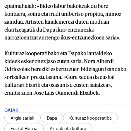
epaimahaiak: «Bideo labur bakoitzak du bere
kontaera, soinu eta irudi unibertso propioa, mimoz
zaindua. Artisten lanak merezi duten moduan
ekartzeagatik da Dapa ikus-entzunezko
narrazioentzat aurtengo ikus-entzunezkoen saria».
Kulturaz kooperatibako eta Dapako lantaldeko
kideek esker onez jaso zuten saria. Nora Alberdi
Odriozolak bereziki eskertu zuen bidelagun izandako
sortzaileen prestutasuna. «Gure xedea da euskal
kulturari bizirik eta osasuntsu eusten saiatzea»,
erantsi zuen Jose Luis Otamendi Etxabek.
GAIAK
Argia sariak
Dapa
Kulturaz kooperatiba
Euskal Herria
Arteak eta kultura