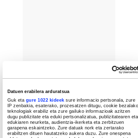
Datuen erabilera arduratsua
Guk eta
gure 1022 kideek
sure informacio pertsonala, zure
IP zenbakia, esaterako, prozesatzen ditugu, cookie bezalak
teknologiak erabiliz eta zure gailuko informazioak azitzen
dugu publizitate eta eduki pertsonalizatua, publizitatearen eta
edukiaren neurketa, audientzia-ikerketa eta zerbitzuen
garapena eskaintzeko. Zure datuak nork eta zertarako
erabiltzen dituen hautatzeko aukera duzu. Zure onespena