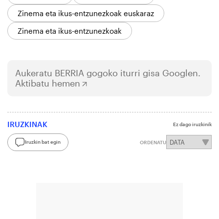
Zinema eta ikus-entzunezkoak euskaraz
Zinema eta ikus-entzunezkoak
Aukeratu
BERRIA
gogoko iturri gisa Googlen.
Aktibatu hemen
IRUZKINAK
Ez dago iruzkinik
Iruzkin bat egin
ORDENATU