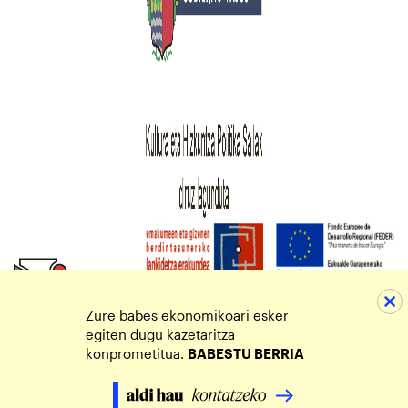
Zure babes ekonomikoari esker
egiten dugu kazetaritza
konprometitua.
BABESTU BERRIA