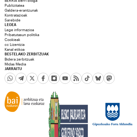
BERRIA berri bloga
Publizitatea
Galdera-erantzunak
Kontratazioak
Sarebide
LEGEA
Lege informazioa
Pribatutasun politika
Cookieak
cc Lizentzia
Kanal etikoa
BESTELAKO ZERBITZUAK
Bidera zerbitzuak
Midas Media
JARRAITU