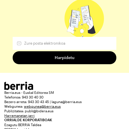
Berria.eus - Euskal Editorea SM
Telefonoa: 943 30 40 30
Bezero arreta: 943 30 43 45 | laguna@berria.eus
Webgunea:
webgunea@berria.eus
Publizitatea:
publi@bidera.eus
Harremanetan jarri
ORRIALDE KORPORATIBOAK
Ezagutu BERRIA Taldea