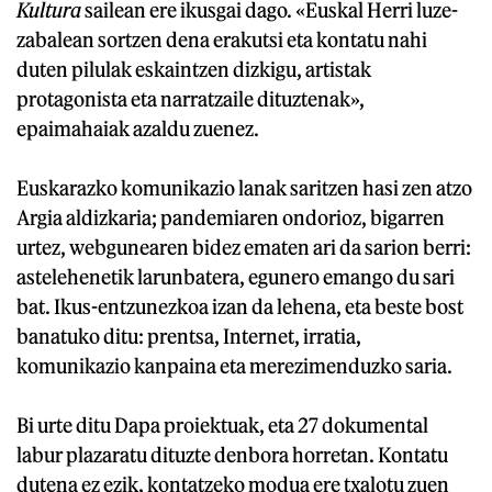
Kultura
sailean ere ikusgai dago. «Euskal Herri luze-
zabalean sortzen dena erakutsi eta kontatu nahi
duten pilulak eskaintzen dizkigu, artistak
protagonista eta narratzaile dituztenak»,
epaimahaiak azaldu zuenez.
Euskarazko komunikazio lanak saritzen hasi zen atzo
Argia aldizkaria; pandemiaren ondorioz, bigarren
urtez, webgunearen bidez ematen ari da sarion berri:
astelehenetik larunbatera, egunero emango du sari
bat. Ikus-entzunezkoa izan da lehena, eta beste bost
banatuko ditu: prentsa, Internet, irratia,
komunikazio kanpaina eta merezimenduzko saria.
Bi urte ditu Dapa proiektuak, eta 27 dokumental
labur plazaratu dituzte denbora horretan. Kontatu
dutena ez ezik, kontatzeko modua ere txalotu zuen