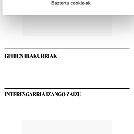
esplizitua ematen diguzu.
Gehiago irakurri
Baztertu cookie-ak
GEHIEN IRAKURRIAK
INTERESGARRIA IZANGO ZAIZU