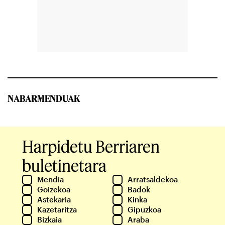
NABARMENDUAK
Harpidetu Berriaren
buletinetara
Mendia
Arratsaldekoa
Goizekoa
Badok
Astekaria
Kinka
Kazetaritza
Gipuzkoa
Bizkaia
Araba