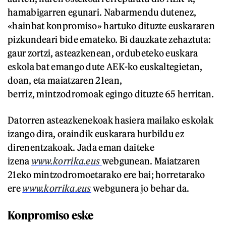
hamabigarren egunari. Nabarmendu dutenez,
«hainbat konpromiso» hartuko dituzte euskararen
pizkundeari bide emateko. Bi dauzkate zehaztuta:
gaur zortzi, asteazkenean, ordubeteko euskara
eskola bat emango dute AEK-ko euskaltegietan,
doan, eta maiatzaren 21ean,
berriz, mintzodromoak egingo dituzte 65 herritan.
Datorren asteazkenekoak hasiera mailako eskolak
izango dira, oraindik euskarara hurbildu ez
direnentzakoak. Jada eman daiteke
izena
www.korrika.eus
webgunean. Maiatzaren
21eko mintzodromoetarako ere bai; horretarako
ere
www.korrika.eus
webgunera jo behar da.
Konpromiso eske