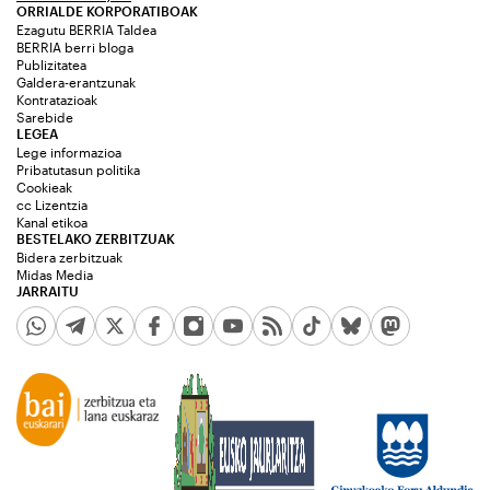
ORRIALDE KORPORATIBOAK
Ezagutu BERRIA Taldea
BERRIA berri bloga
Publizitatea
Galdera-erantzunak
Kontratazioak
Sarebide
LEGEA
Lege informazioa
Pribatutasun politika
Cookieak
cc Lizentzia
Kanal etikoa
BESTELAKO ZERBITZUAK
Bidera zerbitzuak
Midas Media
JARRAITU