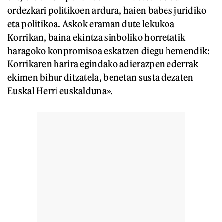
ordezkari politikoen ardura, haien babes juridiko
eta politikoa. Askok eraman dute lekukoa
Korrikan, baina ekintza sinboliko horretatik
haragoko konpromisoa eskatzen diegu hemendik:
Korrikaren harira egindako adierazpen ederrak
ekimen bihur ditzatela, benetan susta dezaten
Euskal Herri euskalduna».