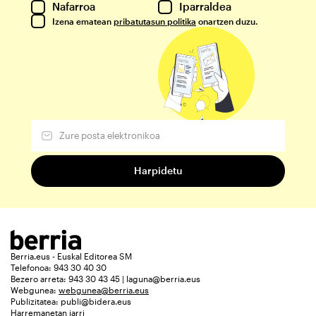
Nafarroa
Iparraldea
Izena ematean
pribatutasun politika
onartzen duzu.
Berria.eus - Euskal Editorea SM
Telefonoa: 943 30 40 30
Bezero arreta: 943 30 43 45 | laguna@berria.eus
Webgunea:
webgunea@berria.eus
Publizitatea:
publi@bidera.eus
Harremanetan jarri