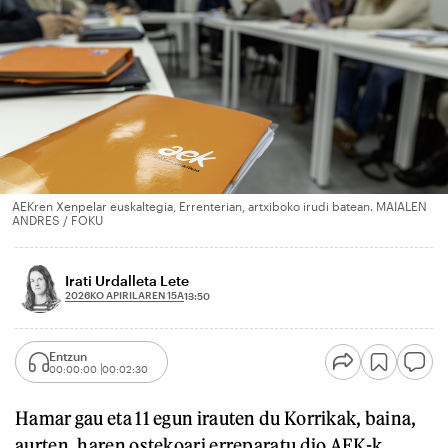
AEKren Xenpelar euskaltegia, Errenterian, artxiboko irudi batean. MAIALEN
ANDRES / FOKU
Irati Urdalleta Lete
2026KO APIRILAREN 15A
13:50
Entzun
00:00:00
00:02:30
Hamar gau eta 11 egun irauten du Korrikak, baina,
aurten, haren ostekoari erreparatu dio AEK-k,