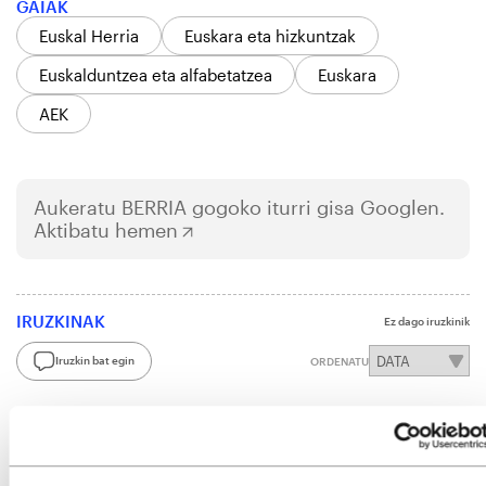
GAIAK
Euskal Herria
Euskara eta hizkuntzak
Euskalduntzea eta alfabetatzea
Euskara
AEK
Aukeratu
BERRIA
gogoko iturri gisa Googlen.
Aktibatu hemen
IRUZKINAK
Ez dago iruzkinik
Iruzkin bat egin
ORDENATU