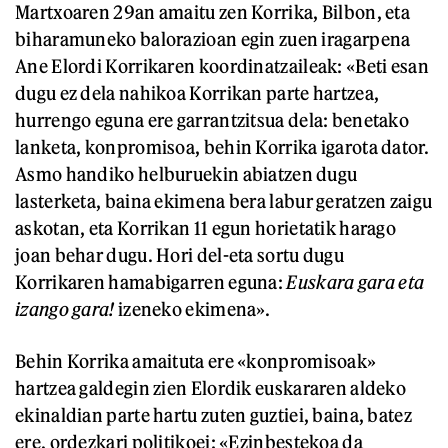
Martxoaren 29an amaitu zen Korrika, Bilbon, eta
biharamuneko balorazioan egin zuen iragarpena
Ane Elordi Korrikaren koordinatzaileak: «Beti esan
dugu ez dela nahikoa Korrikan parte hartzea,
hurrengo eguna ere garrantzitsua dela: benetako
lanketa, konpromisoa, behin Korrika igarota dator.
Asmo handiko helburuekin abiatzen dugu
lasterketa, baina ekimena bera labur geratzen zaigu
askotan, eta Korrikan 11 egun horietatik harago
joan behar dugu. Hori del-eta sortu dugu
Korrikaren hamabigarren eguna:
Euskara gara eta
izango gara!
izeneko ekimena».
Behin Korrika amaituta ere «konpromisoak»
hartzea galdegin zien Elordik euskararen aldeko
ekinaldian parte hartu zuten guztiei, baina, batez
ere, ordezkari politikoei: «Ezinbestekoa da