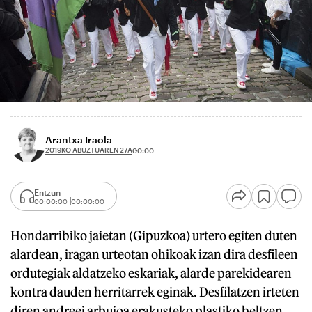
Arantxa Iraola
2019KO ABUZTUAREN 27A
00:00
Entzun
00:00:00
00:00:00
Hondarribiko jaietan (Gipuzkoa) urtero egiten duten
alardean, iragan urteotan ohikoak izan dira desfileen
ordutegiak aldatzeko eskariak, alarde parekidearen
kontra dauden herritarrek eginak. Desfilatzen irteten
diren andreei arbuioa erakusteko plastiko beltzen