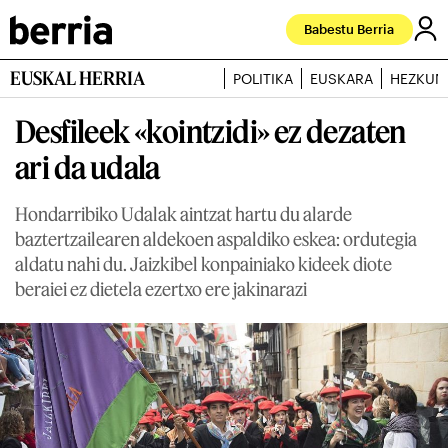
Babestu Berria
EUSKAL HERRIA
POLITIKA
EUSKARA
HEZKUN
Desfileek «kointzidi» ez dezaten
ari da udala
Hondarribiko Udalak aintzat hartu du alarde
baztertzailearen aldekoen aspaldiko eskea: ordutegia
aldatu nahi du. Jaizkibel konpainiako kideek diote
beraiei ez dietela ezertxo ere jakinarazi