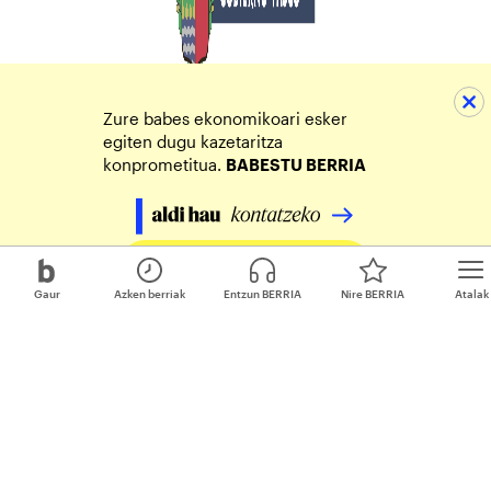
Zure babes ekonomikoari esker
egiten dugu kazetaritza
konprometitua.
BABESTU BERRIA
Egin zure ekarpena
Gaur
Azken berriak
Entzun BERRIA
Nire BERRIA
Atalak