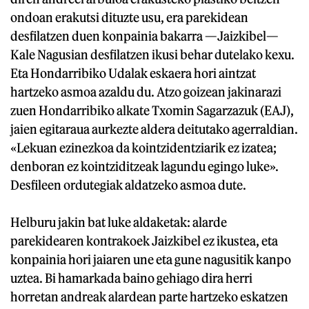
ondoan erakutsi dituzte usu, era parekidean
desfilatzen duen konpainia bakarra —Jaizkibel—
Kale Nagusian desfilatzen ikusi behar dutelako kexu.
Eta Hondarribiko Udalak eskaera hori aintzat
hartzeko asmoa azaldu du. Atzo goizean jakinarazi
zuen Hondarribiko alkate Txomin Sagarzazuk (EAJ),
jaien egitaraua aurkezte aldera deitutako agerraldian.
«Lekuan ezinezkoa da kointzidentziarik ez izatea;
denboran ez kointziditzeak lagundu egingo luke».
Desfileen ordutegiak aldatzeko asmoa dute.
Helburu jakin bat luke aldaketak: alarde
parekidearen kontrakoek Jaizkibel ez ikustea, eta
konpainia hori jaiaren une eta gune nagusitik kanpo
uztea. Bi hamarkada baino gehiago dira herri
horretan andreak alardean parte hartzeko eskatzen