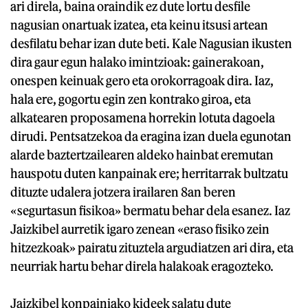
ari direla, baina oraindik ez dute lortu desfile
nagusian onartuak izatea, eta keinu itsusi artean
desfilatu behar izan dute beti. Kale Nagusian ikusten
dira gaur egun halako imintzioak: gainerakoan,
onespen keinuak gero eta orokorragoak dira. Iaz,
hala ere, gogortu egin zen kontrako giroa, eta
alkatearen proposamena horrekin lotuta dagoela
dirudi. Pentsatzekoa da eragina izan duela egunotan
alarde baztertzailearen aldeko hainbat eremutan
hauspotu duten kanpainak ere; herritarrak bultzatu
dituzte udalera jotzera irailaren 8an beren
«segurtasun fisikoa» bermatu behar dela esanez. Iaz
Jaizkibel aurretik igaro zenean «eraso fisiko zein
hitzezkoak» pairatu zituztela argudiatzen ari dira, eta
neurriak hartu behar direla halakoak eragozteko.
Jaizkibel konpainiako kideek salatu dute