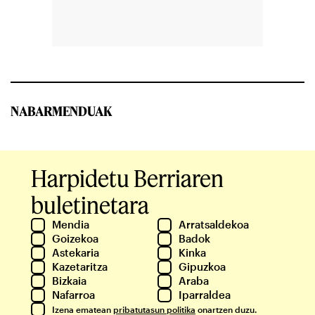
NABARMENDUAK
Harpidetu Berriaren
buletinetara
Mendia
Arratsaldekoa
Goizekoa
Badok
Astekaria
Kinka
Kazetaritza
Gipuzkoa
Bizkaia
Araba
Nafarroa
Iparraldea
Izena ematean
pribatutasun politika
onartzen duzu.