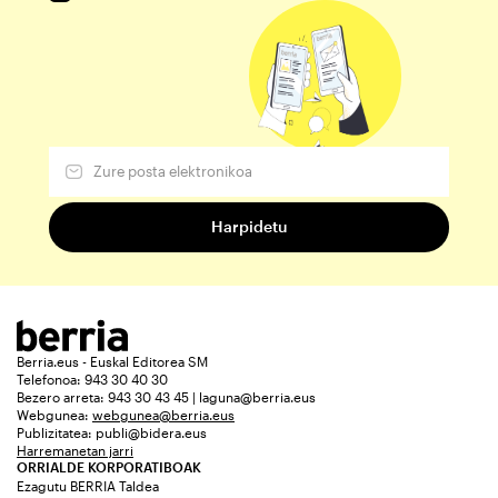
Berria.eus - Euskal Editorea SM
Telefonoa: 943 30 40 30
Bezero arreta: 943 30 43 45 | laguna@berria.eus
Webgunea:
webgunea@berria.eus
Publizitatea:
publi@bidera.eus
Harremanetan jarri
ORRIALDE KORPORATIBOAK
Ezagutu BERRIA Taldea