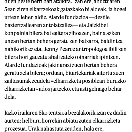
duen beste berri bati atxikita. Izan ere, abuztuaren
5ean ziren elkartzekoak gatazkako bi aldeak, ia hogei
urtean lehen aldiz. Alarde fundazioa —desfile
baztertzailearen antolatzailea— eta Jaizkibel
konpainia bilera bat egitera zihoazen, baina azken
unean bertan behera geratu zen batzarra, baldintza
nahikorik ez eta. Jenny Pearce antropologoa ibili zen
bilera hori gauzatu ahal izateko oinarriak ipintzen.
Alarde fundazioak jakinarazi zuen bertan behera
geratu zela bilera; orduan, bitartekariak aitortu zuen
zailtasunak zeudela «elkarrizketa posibleari buruzko
elkarrizketan» ados jartzeko, eta asti gehiago behar
dela.
Iazko irailaren 8ko tentsioa bezalakorik izan ez dadin
aurten: helburu horrekin abiatu zuten elkarrizketa
prozesua. Urak nahastuta zeuden, hala ere,