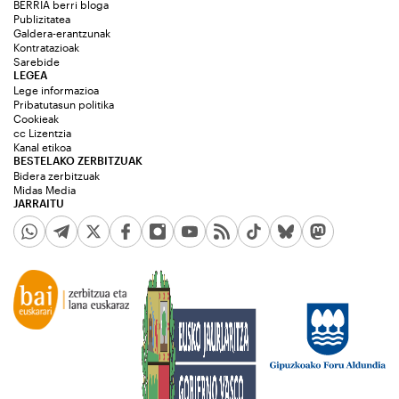
BERRIA berri bloga
Publizitatea
Galdera-erantzunak
Kontratazioak
Sarebide
LEGEA
Lege informazioa
Pribatutasun politika
Cookieak
cc Lizentzia
Kanal etikoa
BESTELAKO ZERBITZUAK
Bidera zerbitzuak
Midas Media
JARRAITU