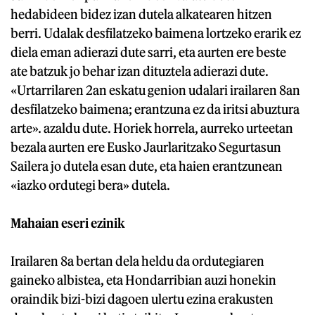
hedabideen bidez izan dutela alkatearen hitzen
berri. Udalak desfilatzeko baimena lortzeko erarik ez
diela eman adierazi dute sarri, eta aurten ere beste
ate batzuk jo behar izan dituztela adierazi dute.
«Urtarrilaren 2an eskatu genion udalari irailaren 8an
desfilatzeko baimena; erantzuna ez da iritsi abuztura
arte». azaldu dute. Horiek horrela, aurreko urteetan
bezala aurten ere Eusko Jaurlaritzako Segurtasun
Sailera jo dutela esan dute, eta haien erantzunean
«iazko ordutegi bera» dutela.
Mahaian eseri ezinik
Irailaren 8a bertan dela heldu da ordutegiaren
gaineko albistea, eta Hondarribian auzi honekin
oraindik bizi-bizi dagoen ulertu ezina erakusten