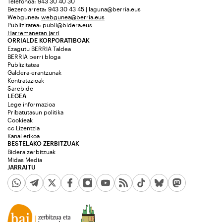
Telefonoa: 943 30 40 30
Bezero arreta: 943 30 43 45 | laguna@berria.eus
Webgunea:
webgunea@berria.eus
Publizitatea:
publi@bidera.eus
Harremanetan jarri
ORRIALDE KORPORATIBOAK
Ezagutu BERRIA Taldea
BERRIA berri bloga
Publizitatea
Galdera-erantzunak
Kontratazioak
Sarebide
LEGEA
Lege informazioa
Pribatutasun politika
Cookieak
cc Lizentzia
Kanal etikoa
BESTELAKO ZERBITZUAK
Bidera zerbitzuak
Midas Media
JARRAITU