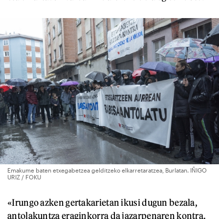
Emakume baten etxegabetzea gelditzeko elkarretaratzea, Burlatan. IÑIGO
URIZ / FOKU
«Irungo azken gertakarietan ikusi dugun bezala,
antolakuntza eraginkorra da jazarpenaren kontra.