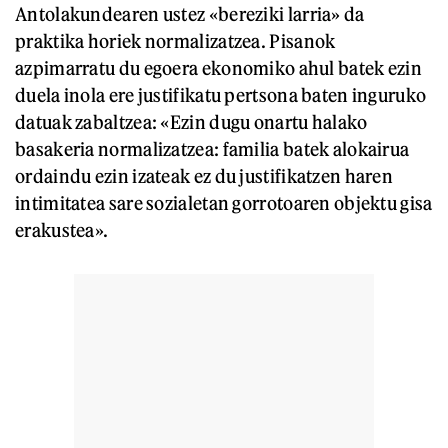
Antolakundearen ustez «bereziki larria» da
praktika horiek normalizatzea. Pisanok
azpimarratu du egoera ekonomiko ahul batek ezin
duela inola ere justifikatu pertsona baten inguruko
datuak zabaltzea: «Ezin dugu onartu halako
basakeria normalizatzea: familia batek alokairua
ordaindu ezin izateak ez du justifikatzen haren
intimitatea sare sozialetan gorrotoaren objektu gisa
erakustea».