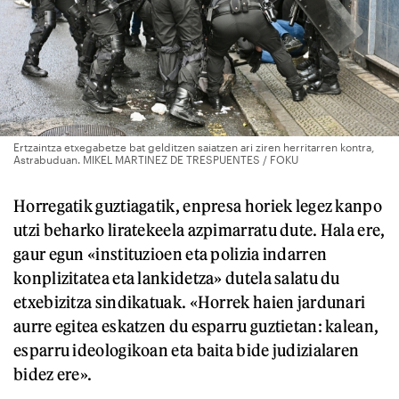
Ertzaintza etxegabetze bat gelditzen saiatzen ari ziren herritarren kontra,
Astrabuduan. MIKEL MARTINEZ DE TRESPUENTES / FOKU
Horregatik guztiagatik, enpresa horiek legez kanpo
utzi beharko liratekeela azpimarratu dute. Hala ere,
gaur egun «instituzioen eta polizia indarren
konplizitatea eta lankidetza» dutela salatu du
etxebizitza sindikatuak. «Horrek haien jardunari
aurre egitea eskatzen du esparru guztietan: kalean,
esparru ideologikoan eta baita bide judizialaren
bidez ere».