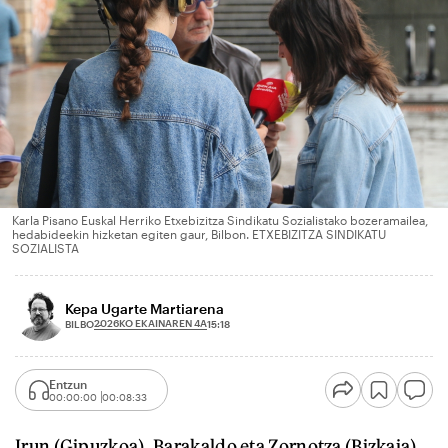
Karla Pisano Euskal Herriko Etxebizitza Sindikatu Sozialistako bozeramailea,
hedabideekin hizketan egiten gaur, Bilbon. ETXEBIZITZA SINDIKATU
SOZIALISTA
Kepa Ugarte Martiarena
2026KO EKAINAREN 4A
BILBO
15:18
Entzun
00:00:00
00:08:33
Irun (Gipuzkoa), Barakaldo eta Zornotza (Bizkaia)...