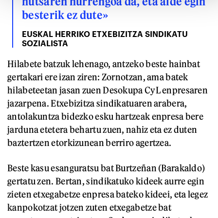
hutsaren hurrengoa da, eta alde egin
besterik ez dute»
EUSKAL HERRIKO ETXEBIZITZA SINDIKATU
SOZIALISTA
Hilabete batzuk lehenago, antzeko beste hainbat
gertakari ere izan ziren: Zornotzan, ama batek
hilabeteetan jasan zuen Desokupa CyL enpresaren
jazarpena. Etxebizitza sindikatuaren arabera,
antolakuntza bidezko esku hartzeak enpresa bere
jarduna etetera behartu zuen, nahiz eta ez duten
baztertzen etorkizunean berriro agertzea.
Beste kasu esanguratsu bat Burtzeñan (Barakaldo)
gertatu zen. Bertan, sindikatuko kideek aurre egin
zieten etxegabetze enpresa bateko kideei, eta legez
kanpokotzat jotzen zuten etxegabetze bat