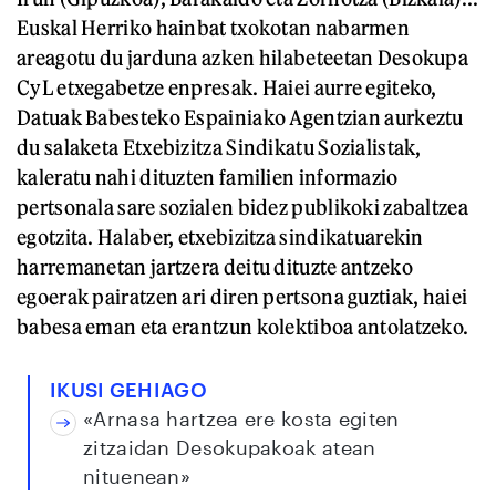
Euskal Herriko hainbat txokotan nabarmen
areagotu du jarduna azken hilabeteetan Desokupa
CyL etxegabetze enpresak. Haiei aurre egiteko,
Datuak Babesteko Espainiako Agentzian aurkeztu
du salaketa Etxebizitza Sindikatu Sozialistak,
kaleratu nahi dituzten familien informazio
pertsonala sare sozialen bidez publikoki zabaltzea
egotzita. Halaber, etxebizitza sindikatuarekin
harremanetan jartzera deitu dituzte antzeko
egoerak pairatzen ari diren pertsona guztiak, haiei
babesa eman eta erantzun kolektiboa antolatzeko.
IKUSI GEHIAGO
«Arnasa hartzea ere kosta egiten
zitzaidan Desokupakoak atean
nituenean»