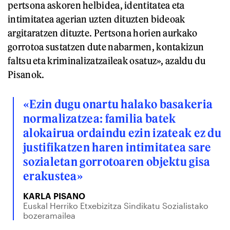
pertsona askoren helbidea, identitatea eta
intimitatea agerian uzten dituzten bideoak
argitaratzen dituzte. Pertsona horien aurkako
gorrotoa sustatzen dute nabarmen, kontakizun
faltsu eta kriminalizatzaileak osatuz», azaldu du
Pisanok.
«Ezin dugu onartu halako basakeria
normalizatzea: familia batek
alokairua ordaindu ezin izateak ez du
justifikatzen haren intimitatea sare
sozialetan gorrotoaren objektu gisa
erakustea»
KARLA PISANO
Euskal Herriko Etxebizitza Sindikatu Sozialistako
bozeramailea