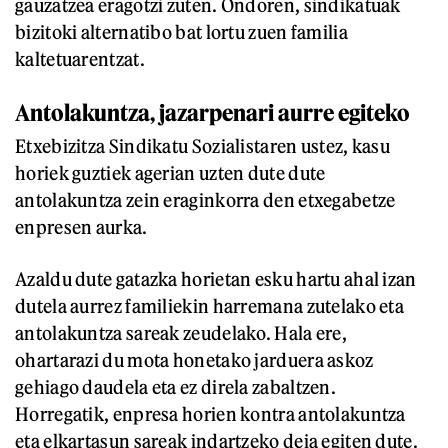
gauzatzea eragotzi zuten. Ondoren, sindikatuak
bizitoki alternatibo bat lortu zuen familia
kaltetuarentzat.
Antolakuntza, jazarpenari aurre egiteko
Etxebizitza Sindikatu Sozialistaren ustez, kasu
horiek guztiek agerian uzten dute dute
antolakuntza zein eraginkorra den etxegabetze
enpresen aurka.
Azaldu dute gatazka horietan esku hartu ahal izan
dutela aurrez familiekin harremana zutelako eta
antolakuntza sareak zeudelako. Hala ere,
ohartarazi du mota honetako jarduera askoz
gehiago daudela eta ez direla zabaltzen.
Horregatik, enpresa horien kontra antolakuntza
eta elkartasun sareak indartzeko deia egiten dute.