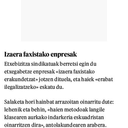
Izaera faxistako enpresak
Etxebizitza sindikatuak berretsi egin du
etxegabetze enpresak «izaera faxistako
erakundetzat» jotzen dituela, eta haiek «erabat
ilegalizatzeko» eskatu du.
Salaketa hori hainbat arrazoitan oinarritu dute:
lehenik eta behin, «haien metodoak langile
klasearen aurkako indarkeria eskuadristan
oinarritzen dira», antolakundearen arabera.