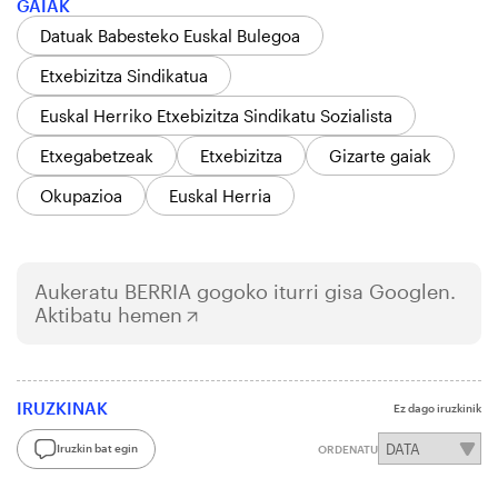
GAIAK
Datuak Babesteko Euskal Bulegoa
Etxebizitza Sindikatua
Euskal Herriko Etxebizitza Sindikatu Sozialista
Etxegabetzeak
Etxebizitza
Gizarte gaiak
Okupazioa
Euskal Herria
Aukeratu
BERRIA
gogoko iturri gisa Googlen.
Aktibatu hemen
IRUZKINAK
Ez dago iruzkinik
Iruzkin bat egin
ORDENATU