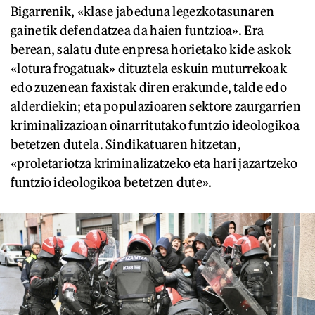
Bigarrenik, «klase jabeduna legezkotasunaren
gainetik defendatzea da haien funtzioa». Era
berean, salatu dute enpresa horietako kide askok
«lotura frogatuak» dituztela eskuin muturrekoak
edo zuzenean faxistak diren erakunde, talde edo
alderdiekin; eta populazioaren sektore zaurgarrien
kriminalizazioan oinarritutako funtzio ideologikoa
betetzen dutela. Sindikatuaren hitzetan,
«proletariotza kriminalizatzeko eta hari jazartzeko
funtzio ideologikoa betetzen dute».