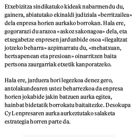
Etxebizitza sindikatuko kideak nabarmendu du,
gainera, abiatutako ekinaldi judiziala «berritzailea»
dela enpresa horien aurkako borrokan. Hala ere,
gogorarazi du arazoa «askoz sakonagoa» dela, eta
etxegabetze enpresen jardunbide osoa «ilegaltzat
jotzeko beharra» azpimarratu du, «mehatxuan,
hertsapenean eta presioan» oinarritzen baita
pertsona zaurgarriak etxetik kanporatzeko.
Hala ere, jarduera hori legezkoa denez gero,
antolakundearen ustez beharrezkoa da enpresa
horien jokabide jakin batzuen aurka egitea,
hainbat bidetatik borrokatu baitaitezke. Desokupa
CyL enpresaren aurka aurkeztutako salaketa
estrategia horren parte da.