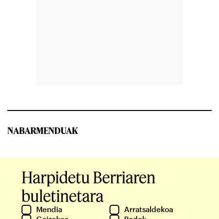
NABARMENDUAK
Harpidetu Berriaren
buletinetara
Mendia
Arratsaldekoa
Goizekoa
Badok