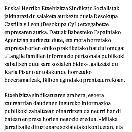
Euskal Herriko Etxebizitza Sindikatu Sozialistak
jakinarazi du salaketa aurkeztu duela Desokupa
Castilla y Leon (Desokupa CyL) etxegabetze
enpresaren aurka. Datuak Babesteko Espainiako
Agentzian aurkeztu dute, eta mota horretako
enpresa horien ohiko praktiketako bat du jomuga:
«Langile familien informazio pertsonala publikoki
zabaltzen dute sare sozialen bidez», gaitzetsi du
Karla Pisano antolakunde horretako
bozeramaileak, Bilbon egindako prentsaurrekoan.
Etxebizitza sindikatuaren arabera, egoera
zaurgarrian daudenen inguruko informazioa
publikoki zabaltzean oinarritzen da neurri handi
batean enpresa horien negozio eredua. «Milaka
jarraitzaile dituzte sare sozialetako kontuetan, eta