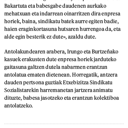
Bakartuta eta babesgabe daudenen aurkako
mehatxuan eta indarrean oinarritzen dira enpresa
horiek, baina, sindikatu batek aurre egiten badie,
haien eraginkortasuna hutsaren hurrengoa da, eta
alde egin besterik ez dute», azaldu dute.
Antolakundearen arabera, Irungo eta Burtzeñako
kasuek erakusten dute enpresa horiek jarduteko
gaitasuna galtzen dutela nabarmen erantzun
antolatua ematen dietenean. Horregatik, antzera
dauden pertsona guztiak Etxebizitza Sindikatu
Sozialistarekin harremanetan jartzera animatu
dituzte, babesa jasotzeko eta erantzun kolektiboa
antolatzeko.