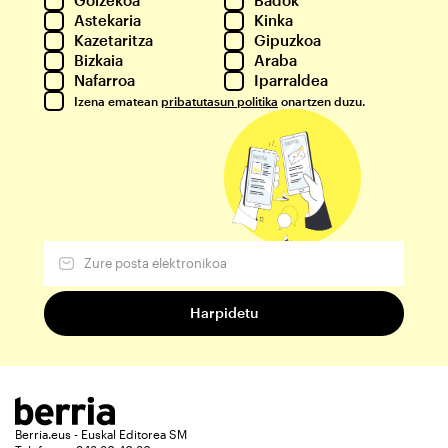
Astekaria
Kinka
Kazetaritza
Gipuzkoa
Bizkaia
Araba
Nafarroa
Iparraldea
Izena ematean
pribatutasun politika
onartzen duzu.
Berria.eus - Euskal Editorea SM