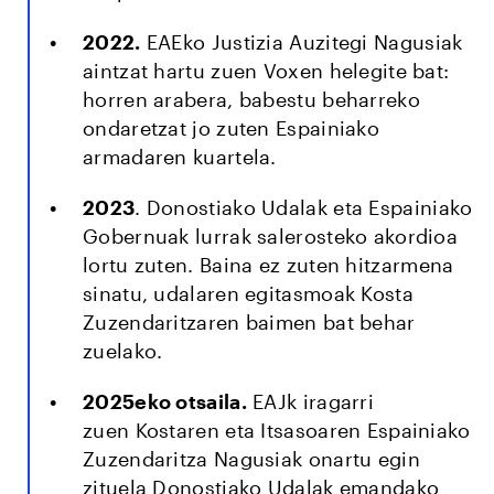
2022.
EAEko Justizia Auzitegi Nagusiak
aintzat hartu zuen Voxen helegite bat:
horren arabera, babestu beharreko
ondaretzat jo zuten Espainiako
armadaren kuartela.
2023
. Donostiako Udalak eta Espainiako
Gobernuak lurrak salerosteko akordioa
lortu zuten. Baina ez zuten hitzarmena
sinatu, udalaren egitasmoak Kosta
Zuzendaritzaren baimen bat behar
zuelako.
2025eko otsaila.
EAJk iragarri
zuen Kostaren eta Itsasoaren Espainiako
Zuzendaritza Nagusiak onartu egin
zituela Donostiako Udalak emandako