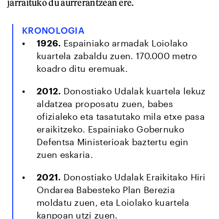
jarraituko du aurrerantzean ere.
KRONOLOGIA
1926.
Espainiako armadak Loiolako
kuartela zabaldu zuen. 170.000 metro
koadro ditu eremuak.
2012.
Donostiako Udalak kuartela lekuz
aldatzea proposatu zuen, babes
ofizialeko eta tasatutako mila etxe pasa
eraikitzeko. Espainiako Gobernuko
Defentsa Ministerioak baztertu egin
zuen eskaria.
2021.
Donostiako Udalak Eraikitako Hiri
Ondarea Babesteko Plan Berezia
moldatu zuen, eta Loiolako kuartela
kanpoan utzi zuen.