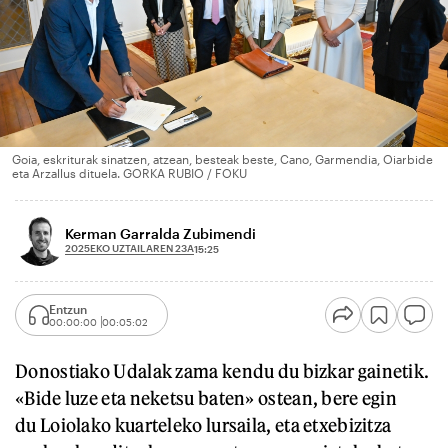
Goia, eskriturak sinatzen, atzean, besteak beste, Cano, Garmendia, Oiarbide
eta Arzallus dituela. GORKA RUBIO / FOKU
Kerman Garralda Zubimendi
2025EKO UZTAILAREN 23A
15:25
Entzun
00:00:00
00:05:02
Donostiako Udalak zama kendu du bizkar gainetik.
«Bide luze eta neketsu baten» ostean, bere egin
du Loiolako kuarteleko lursaila, eta etxebizitza