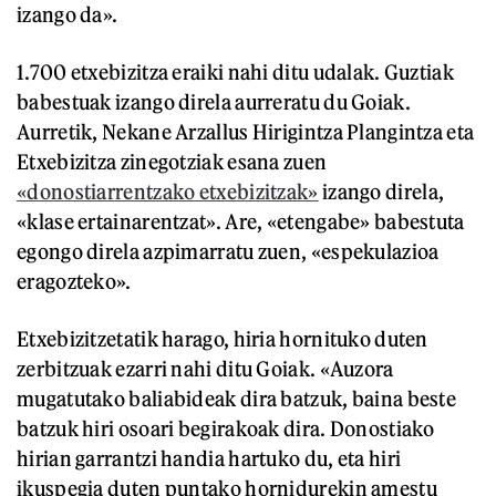
izango da».
1.700 etxebizitza eraiki nahi ditu udalak. Guztiak
babestuak izango direla aurreratu du Goiak.
Aurretik, Nekane Arzallus Hirigintza Plangintza eta
Etxebizitza zinegotziak esana zuen
«donostiarrentzako etxebizitzak»
izango direla,
«klase ertainarentzat». Are, «etengabe» babestuta
egongo direla azpimarratu zuen, «espekulazioa
eragozteko».
Etxebizitzetatik harago, hiria hornituko duten
zerbitzuak ezarri nahi ditu Goiak. «Auzora
mugatutako baliabideak dira batzuk, baina beste
batzuk hiri osoari begirakoak dira. Donostiako
hirian garrantzi handia hartuko du, eta hiri
ikuspegia duten puntako hornidurekin amestu