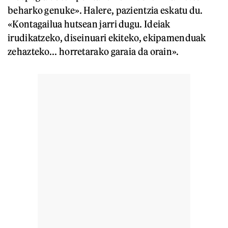
beharko genuke». Halere, pazientzia eskatu du.
«Kontagailua hutsean jarri dugu. Ideiak
irudikatzeko, diseinuari ekiteko, ekipamenduak
zehazteko... horretarako garaia da orain».