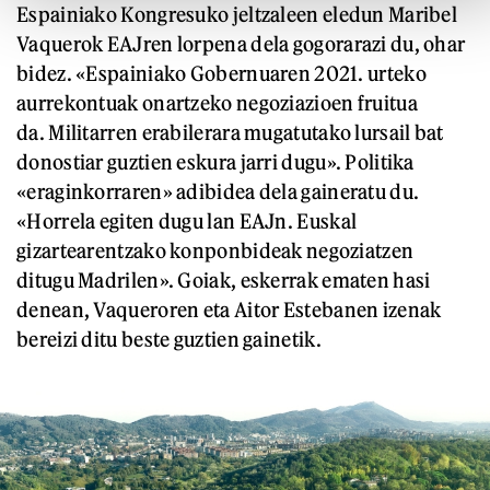
Espainiako Kongresuko jeltzaleen eledun Maribel
Vaquerok EAJren lorpena dela gogorarazi du, ohar
bidez. «Espainiako Gobernuaren 2021. urteko
aurrekontuak onartzeko negoziazioen fruitua
da. Militarren erabilerara mugatutako lursail bat
donostiar guztien eskura jarri dugu». Politika
«eraginkorraren» adibidea dela gaineratu du.
«Horrela egiten dugu lan EAJn. Euskal
gizartearentzako konponbideak negoziatzen
ditugu Madrilen». Goiak, eskerrak ematen hasi
denean, Vaqueroren eta Aitor Estebanen izenak
bereizi ditu beste guztien gainetik.