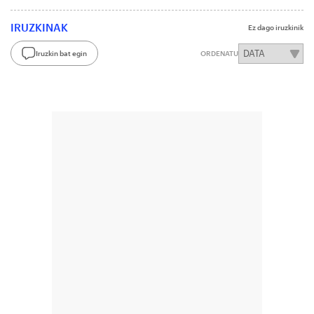
IRUZKINAK
Ez dago iruzkinik
Iruzkin bat egin
ORDENATU