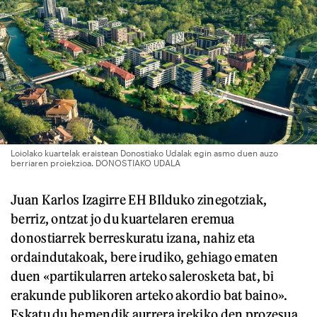
Loiolako kuartelak eraistean Donostiako Udalak egin asmo duen auzo
berriaren proiekzioa. DONOSTIAKO UDALA
Juan Karlos Izagirre EH BIlduko zinegotziak,
berriz, ontzat jo du kuartelaren eremua
donostiarrek berreskuratu izana, nahiz eta
ordaindutakoak, bere irudiko, gehiago ematen
duen «partikularren arteko salerosketa bat, bi
erakunde publikoren arteko akordio bat baino».
Eskatu du hemendik aurrera irekiko den prozesua