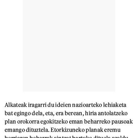
Alkateak iragarri du ideien nazioarteko lehiaketa
bat egingo dela, eta, era berean, hiria antolatzeko
plan orokorra egokitzeko eman beharreko pausoak
emango dituztela. Etorkizuneko planak eremu
berriaren beharrak aintzat hartuko dituela azaldu