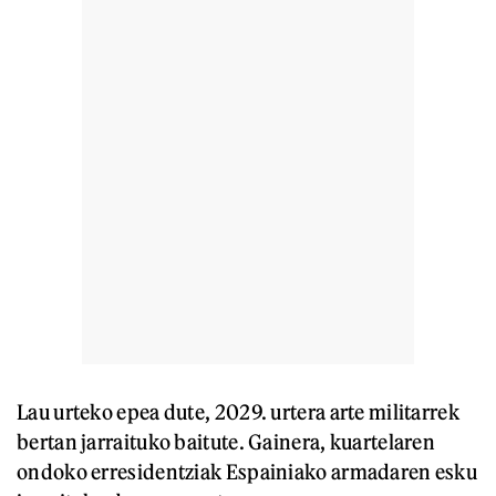
Lau urteko epea dute, 2029. urtera arte militarrek
bertan jarraituko baitute. Gainera, kuartelaren
ondoko erresidentziak Espainiako armadaren esku