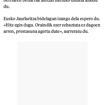
du.
Eusko Jaurlaritza bidelagun izango dela espero du.
«Hitz egin dugu. Oraindik ezer zehaztuta ez dagoen
arren, prestasuna agertu dute», aurreratu du.