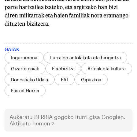
parte hartzailea izateko, eta argitzeko han bizi
diren militarrak eta haien familiak nora eramango
dituzten bizitzera.
GAIAK
Ingurumena
Lurralde antolaketa eta hirigintza
Gizarte gaiak
Etxebizitza
Arteak eta kultura
Donostiako Udala
EAJ
Gipuzkoa
Euskal Herria
Aukeratu
BERRIA
gogoko iturri gisa Googlen.
Aktibatu hemen