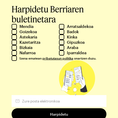
Harpidetu Berriaren
buletinetara
Mendia
Arratsaldekoa
Goizekoa
Badok
Astekaria
Kinka
Kazetaritza
Gipuzkoa
Bizkaia
Araba
Nafarroa
Iparraldea
Izena ematean
pribatutasun politika
onartzen duzu.