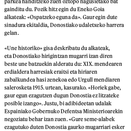
parkea handitzeko zuen oztopo nagusietako bat
gainditu du. Pozik hitz egin du Eneko Goia
alkateak: «Ospatzeko eguna da». Gaur egin dute
sinadura ekitaldia, Donostiako udaletxeko harrera
gelan.
«Une historiko» gisa deskribatu du alkateak,
eta Donostiako hirigintzan mugarri izan diren
beste une batzuekin alderatu du: XIX. mendearen
erdialdera harresiak eraitsi eta hiriaren
zabalkundea hasi zenekoa edo Urgull mendiaren
salerosketa 1915. urtean, kasurako. «Horiek gabe,
gaur egun ezagutzen dugun Donostia ez litzateke
posible izango». Justu, bi adibideetan udalak
Espainiako Gobernuko Defentsa Ministerioarekin
negoziatu behar izan zuen. «Gure seme-alabek
ezagutuko duten Donostia gaurko mugarriari esker