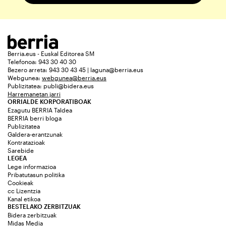
Berria.eus - Euskal Editorea SM
Telefonoa: 943 30 40 30
Bezero arreta: 943 30 43 45 | laguna@berria.eus
Webgunea:
webgunea@berria.eus
Publizitatea:
publi@bidera.eus
Harremanetan jarri
ORRIALDE KORPORATIBOAK
Ezagutu BERRIA Taldea
BERRIA berri bloga
Publizitatea
Galdera-erantzunak
Kontratazioak
Sarebide
LEGEA
Lege informazioa
Pribatutasun politika
Cookieak
cc Lizentzia
Kanal etikoa
BESTELAKO ZERBITZUAK
Bidera zerbitzuak
Midas Media