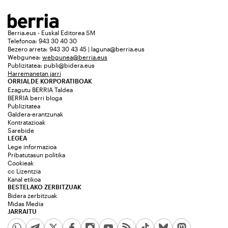
Berria.eus - Euskal Editorea SM
Telefonoa: 943 30 40 30
Bezero arreta: 943 30 43 45 | laguna@berria.eus
Webgunea:
webgunea@berria.eus
Publizitatea:
publi@bidera.eus
Harremanetan jarri
ORRIALDE KORPORATIBOAK
Ezagutu BERRIA Taldea
BERRIA berri bloga
Publizitatea
Galdera-erantzunak
Kontratazioak
Sarebide
LEGEA
Lege informazioa
Pribatutasun politika
Cookieak
cc Lizentzia
Kanal etikoa
BESTELAKO ZERBITZUAK
Bidera zerbitzuak
Midas Media
JARRAITU