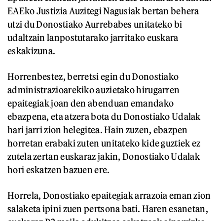
EAEko Justizia Auzitegi Nagusiak bertan behera
utzi du Donostiako Aurrebabes unitateko bi
udaltzain lanpostutarako jarritako euskara
eskakizuna.
Horrenbestez, berretsi egin du Donostiako
administrazioarekiko auzietako hirugarren
epaitegiak joan den abenduan emandako
ebazpena, eta atzera bota du Donostiako Udalak
hari jarri zion helegitea. Hain zuzen, ebazpen
horretan erabaki zuten unitateko kide guztiek ez
zutela zertan euskaraz jakin, Donostiako Udalak
hori eskatzen bazuen ere.
Horrela, Donostiako epaitegiak arrazoia eman zion
salaketa ipini zuen pertsona bati. Haren esanetan,