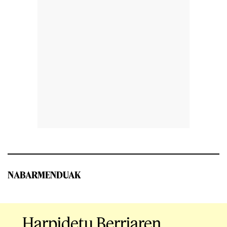
NABARMENDUAK
Harpidetu Berriaren