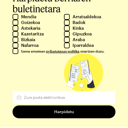
buletinetara
Mendia
Arratsaldekoa
Goizekoa
Badok
Astekaria
Kinka
Kazetaritza
Gipuzkoa
Bizkaia
Araba
Nafarroa
Iparraldea
Izena ematean
pribatutasun politika
onartzen duzu.