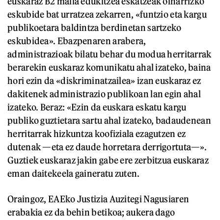
euskaraz B2 maila edukitzea eskatzeak oinarrizko
eskubide bat urratzea zekarren, «funtzio eta kargu
publikoetara baldintza berdinetan sartzeko
eskubidea». Ebazpenaren arabera,
administrazioak bilatu behar du modua herritarrak
berarekin euskaraz komunikatu ahal izateko, baina
hori ezin da «diskriminatzailea» izan euskaraz ez
dakitenek administrazio publikoan lan egin ahal
izateko. Beraz: «Ezin da euskara eskatu kargu
publiko guztietara sartu ahal izateko, badaudenean
herritarrak hizkuntza koofiziala ezagutzen ez
dutenak —eta ez daude horretara derrigortuta—».
Guztiek euskaraz jakin gabe ere zerbitzua euskaraz
eman daitekeela gaineratu zuten.
Oraingoz, EAEko Justizia Auzitegi Nagusiaren
erabakia ez da behin betikoa; aukera dago