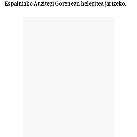
Espainiako Auzitegi Gorenean helegitea jartzeko.