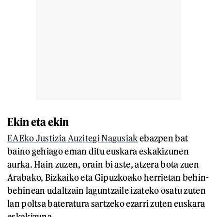
Ekin eta ekin
EAEko Justizia Auzitegi Nagusiak
ebazpen bat
baino gehiago eman ditu euskara eskakizunen
aurka. Hain zuzen, orain bi aste, atzera bota zuen
Arabako, Bizkaiko eta Gipuzkoako herrietan behin-
behinean udaltzain laguntzaile izateko osatu zuten
lan poltsa bateratura sartzeko ezarri zuten euskara
eskakizuna.