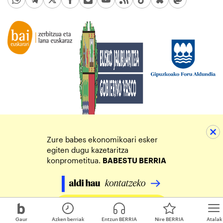
Zure babes ekonomikoari esker
egiten dugu kazetaritza
konprometitua.
BABESTU BERRIA
Egin zure ekarpena
Gaur
Azken berriak
Entzun BERRIA
Nire BERRIA
Atalak