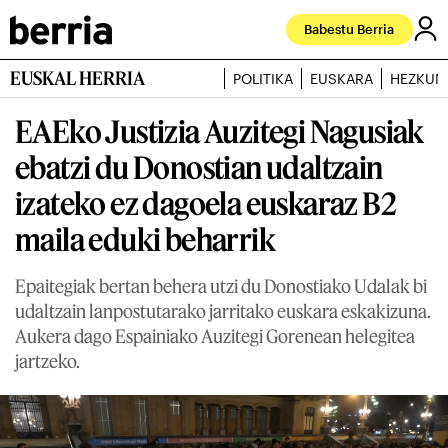
Babestu Berria
EUSKAL HERRIA
POLITIKA
EUSKARA
HEZKUN
EAEko Justizia Auzitegi Nagusiak
ebatzi du Donostian udaltzain
izateko ez dagoela euskaraz B2
maila eduki beharrik
Epaitegiak bertan behera utzi du Donostiako Udalak bi
udaltzain lanpostutarako jarritako euskara eskakizuna.
Aukera dago Espainiako Auzitegi Gorenean helegitea
jartzeko.