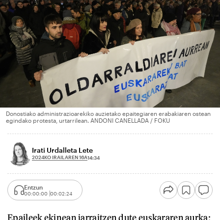
Donostiako administrazioarekiko auzietako epaitegiaren erabakiaren ostean
egindako protesta, urtarrilean. ANDONI CANELLADA / FOKU
Irati Urdalleta Lete
2024KO IRAILAREN 16A
14:34
Entzun
00:00:00
00:02:24
Epaileek ekinean jarraitzen dute euskararen aurka: