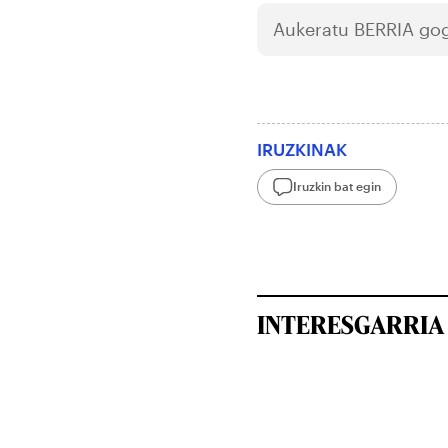
Aukeratu
BERRIA
gog
IRUZKINAK
Iruzkin bat egin
INTERESGARRIA 