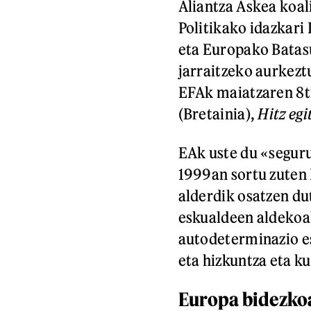
Aliantza Askea koa
Politikako idazkari
eta Europako Batas
jarraitzeko aurkezt
EFAk maiatzaren 8t
(Bretainia),
Hitz egi
EAk uste du «segur
1999an sortu zuten 
alderdik osatzen d
eskualdeen aldekoa
autodeterminazio e
eta hizkuntza eta ku
Europa bidezko