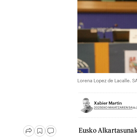
Lorena Lopez de Lacalle. 
Xabier Martin
2025EKO MAIATZAREN 5A
11:
Eusko Alkartasunak