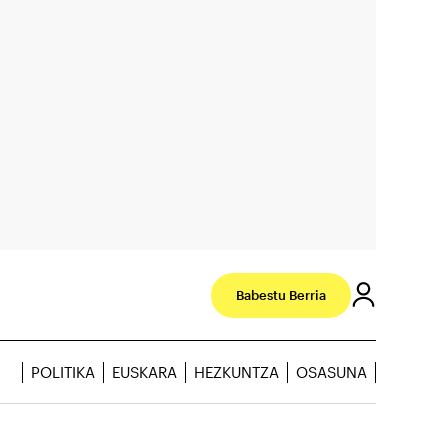
Babestu Berria
POLITIKA
EUSKARA
HEZKUNTZA
OSASUNA