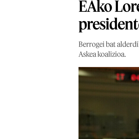
EAko Lor
presidente
Berrogei bat alder
Askea koalizioa.