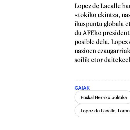
Lopez de Lacalle h
«tokiko ekintza, na
ikuspuntu globala e
du AFEko president
posible dela. Lopez 
nazioen ezaugarriak
soilik etor daitekee
GAIAK
Euskal Herriko politika
Lopez de Lacalle, Loren