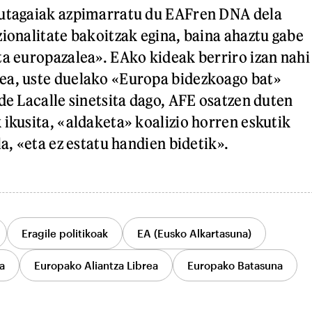
autagaiak azpimarratu du EAFren DNA dela
zionalitate bakoitzak egina, baina ahaztu gabe
ta europazalea». EAko kideak berriro izan nahi
ea, uste duelako «Europa bidezkoago bat»
de Lacalle sinetsita dago, AFE osatzen duten
 ikusita, «aldaketa» koalizio horren eskutik
la, «eta ez estatu handien bidetik».
Eragile politikoak
EA (Eusko Alkartasuna)
a
Europako Aliantza Librea
Europako Batasuna