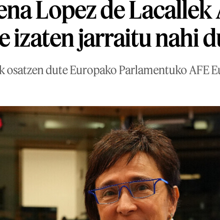
ena Lopez de Lacallek
 izaten jarraitu nahi d
dik osatzen dute Europako Parlamentuko AFE E