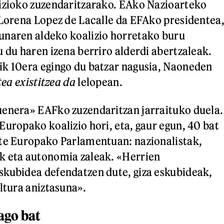
lizioko zuzendaritzarako. EAko Nazioarteko
 Lorena Lopez de Lacalle da EFAko presidentea
unaren aldeko koalizio horretako buru
u du haren izena berriro alderdi abertzaleak.
ik 10era egingo du batzar nagusia, Naoneden
tea existitzea da
lelopean.
uenera» EAFko zuzendaritzan jarraituko duela.
Europako koalizio hori, eta, gaur egun, 40 bat
ute Europako Parlamentuan: nazionalistak,
k eta autonomia zaleak. «Herrien
skubidea defendatzen dute, giza eskubideak,
ltura aniztasuna».
ago bat