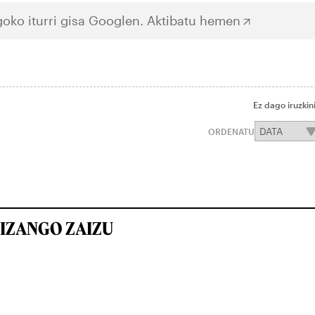
oko iturri gisa Googlen.
Aktibatu hemen
Ez dago iruzkin
ORDENATU
IZANGO ZAIZU