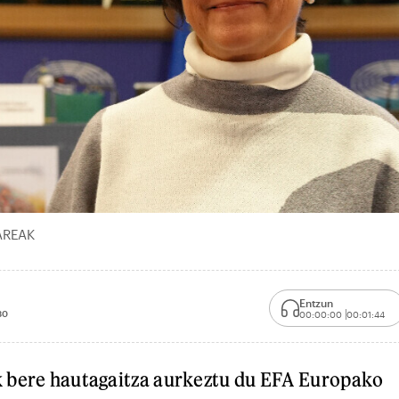
SAREAK
Entzun
30
00:00:00
00:01:44
 bere hautagaitza aurkeztu du EFA Europako