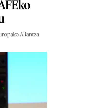
 AFEko
u
uropako Aliantza