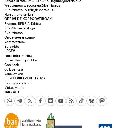
Bezero arreta: 943 30 43 45 | laguna@berria.eus
Webgunea:
webgunea@berria.eus
Publizitatea:
publi@bidera.eus
Harremanetan jarri
ORRIALDE KORPORATIBOAK
Ezagutu BERRIA Taldea
BERRIA berri bloga
Publizitatea
Galdera-erantzunak
Kontratazioak
Sarebide
LEGEA
Lege informazioa
Pribatutasun politika
Cookieak
cc Lizentzia
Kanal etikoa
BESTELAKO ZERBITZUAK
Bidera zerbitzuak
Midas Media
JARRAITU