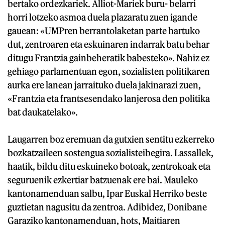
bertako ordezkariek. Alliot-Mariek buru- belarri
horri lotzeko asmoa duela plazaratu zuen igande
gauean: «UMPren berrantolaketan parte hartuko
dut, zentroaren eta eskuinaren indarrak batu behar
ditugu Frantzia gainbeheratik babesteko». Nahiz ez
gehiago parlamentuan egon, sozialisten politikaren
aurka ere lanean jarraituko duela jakinarazi zuen,
«Frantzia eta frantsesendako lanjerosa den politika
bat daukatelako».
Laugarren boz eremuan da gutxien sentitu ezkerreko
bozkatzaileen sostengua sozialisteibegira. Lassallek,
haatik, bildu ditu eskuineko botoak, zentrokoak eta
seguruenik ezkertiar batzuenak ere bai. Mauleko
kantonamenduan salbu, Ipar Euskal Herriko beste
guztietan nagusitu da zentroa. Adibidez, Donibane
Garaziko kantonamenduan, hots, Maitiaren