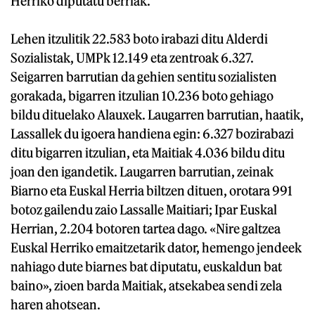
Herriko diputatu berriak.
Lehen itzulitik 22.583 boto irabazi ditu Alderdi
Sozialistak, UMPk 12.149 eta zentroak 6.327.
Seigarren barrutian da gehien sentitu sozialisten
gorakada, bigarren itzulian 10.236 boto gehiago
bildu dituelako Alauxek. Laugarren barrutian, haatik,
Lassallek du igoera handiena egin: 6.327 bozirabazi
ditu bigarren itzulian, eta Maitiak 4.036 bildu ditu
joan den igandetik. Laugarren barrutian, zeinak
Biarno eta Euskal Herria biltzen dituen, orotara 991
botoz gailendu zaio Lassalle Maitiari; Ipar Euskal
Herrian, 2.204 botoren tartea dago. «Nire galtzea
Euskal Herriko emaitzetarik dator, hemengo jendeek
nahiago dute biarnes bat diputatu, euskaldun bat
baino», zioen barda Maitiak, atsekabea sendi zela
haren ahotsean.