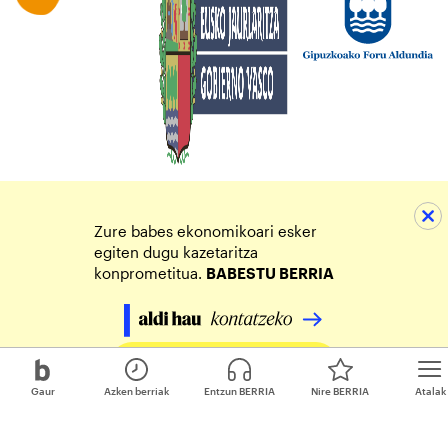
Zure babes ekonomikoari esker
egiten dugu kazetaritza
konprometitua.
BABESTU BERRIA
Egin zure ekarpena
Gaur
Azken berriak
Entzun BERRIA
Nire BERRIA
Atalak