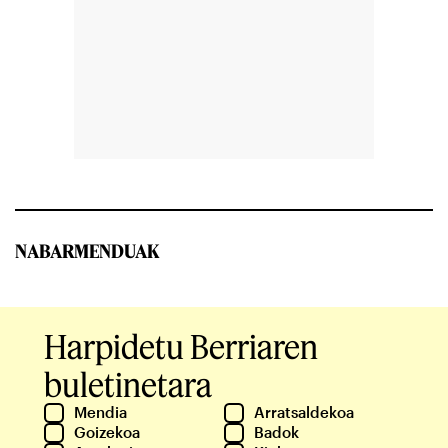
NABARMENDUAK
Harpidetu Berriaren
buletinetara
Mendia
Arratsaldekoa
Goizekoa
Badok