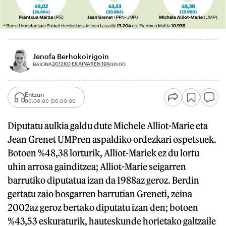
Jenofa Berhokoirigoin
2012KO EKAINAREN 19A
BAIONA
00:00
Entzun
00:00:00
00:00:00
Diputatu aulkia galdu dute Michele Alliot-Marie eta
Jean Grenet UMPren aspaldiko ordezkari ospetsuek.
Botoen %48,38 lorturik, Alliot-Mariek ez du lortu
uhin arrosa gainditzea; Alliot-Marie seigarren
barrutiko diputatua izan da 1988az geroz. Berdin
gertatu zaio bosgarren barrutian Greneti, zeina
2002az geroz bertako diputatu izan den; botoen
%43,53 eskuraturik, hauteskunde horietako galtzaile