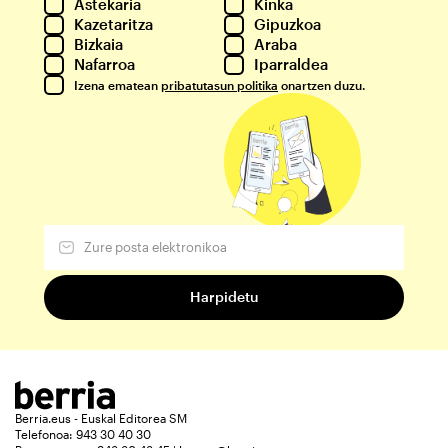
Astekaria
Kinka
Kazetaritza
Gipuzkoa
Bizkaia
Araba
Nafarroa
Iparraldea
Izena ematean
pribatutasun politika
onartzen duzu.
Berria.eus - Euskal Editorea SM
Telefonoa: 943 30 40 30