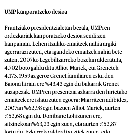
UMP kanporatzeko desioa
Frantziako presidentzialetan bezala, UMPren
ordezkariak kanporatzeko desioa sendi zen
kanpainan. Lehen itzuliko emaitzek nahia argiki
agerrarazi zuten, eta igandeko emaitzek nahia bete
zuten. 2007ko Legebiltzarreko bozekin alderatuta,
4.702 boto galdu ditu Alliot-Mariek, eta Grenetek
4.173. 1959az geroz Grenet familiaren esku den
Baiona hirian ere %43.43 egin du bakarrik Grenet
auzapezak. UMPren presentzia azkarra den hirietako
emaitzek ere islatu zuten egoera: Miarritzen adibidez,
2007an %62,98 egin bazuen Alliot-Mariek, aurten
%52,68 egin du. Donibane Lohizunen ere,
aitzinekoan%63,23 egin zuen, eta aurten %52,87
lortu du. Ezkerreko alderdi guztiek zuten, edo