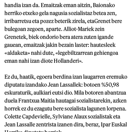
handia izan da. Emaitzak eman aitzin, Baionako
herriko etxeko gela nagusia sozialistaz betea zen,
irribarretsu eta pozez beterik zirela, etaGrenet bere
bulegoan zegoen, aparte. Alliot-Mariek zein
Grenetek, biek ondorio bera atera zuten igande
gauean, emaitzak jakin bezain laster: hautesleek
«aldaketa» nahi dute, «legebiltzarrean gehiengoa
eman nahi izan diote Hollanderi».
Ez du, haatik, egoera berdina izan laugarren eremuko
diputatu izandako Jean Lassallek: botoen %50,98
eskuraturik, aulkiari eutsi dio. Mila botoren abantzua
duela Frantxua Maitia hautagai sozialistarekin, azken
horrek ez du ezagutu bere sozialista lagunen lorpena.
Colette Capdevielle, Sylviane Alaux sozialistak eta
Jean Lassalle zentrista izanen dira, beraz, Ipar Euskal