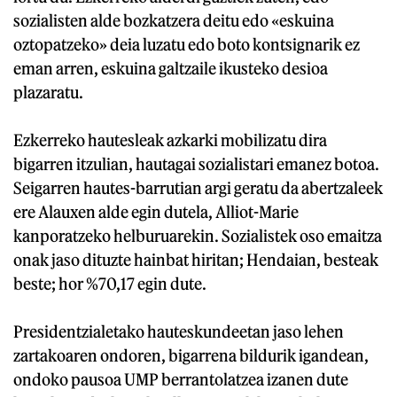
sozialisten alde bozkatzera deitu edo «eskuina
oztopatzeko» deia luzatu edo boto kontsignarik ez
eman arren, eskuina galtzaile ikusteko desioa
plazaratu.
Ezkerreko hautesleak azkarki mobilizatu dira
bigarren itzulian, hautagai sozialistari emanez botoa.
Seigarren hautes-barrutian argi geratu da abertzaleek
ere Alauxen alde egin dutela, Alliot-Marie
kanporatzeko helburuarekin. Sozialistek oso emaitza
onak jaso dituzte hainbat hiritan; Hendaian, besteak
beste; hor %70,17 egin dute.
Presidentzialetako hauteskundeetan jaso lehen
zartakoaren ondoren, bigarrena bildurik igandean,
ondoko pausoa UMP berrantolatzea izanen dute