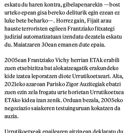
eskatu du haren kontra, gibelapenarekin —bost
urteko epean gisa bereko deliturik egin ezean ez
luke bete beharko—. Horrez gain, Fijait arau
hauste terroristen egileen Frantziako fitxategi
judizial automatizatuan izendatu dezatela eskatu
du. Maiatzaren 30ean emanen dute epaia.
2005ean Frantziako Vichy herrian ETAk erabili
zuen etxebizitza bat alokatzeagatik erakundeko
kide izatea leporatzen diote Urrutikoetxeari. Alta,
2021eko azaroan Parisko Zigor Auzitegiak ebatzi
zuen ezin zela frogatu urte horietan Urrutikoetxea
ETAko kidea izan zenik. Orduan bezala, 2005eko
negoziazio saiakeren testuinguruan kokatzen da
auzia.
Urrutikoetxeak epailearen aitzinean deklaratu du