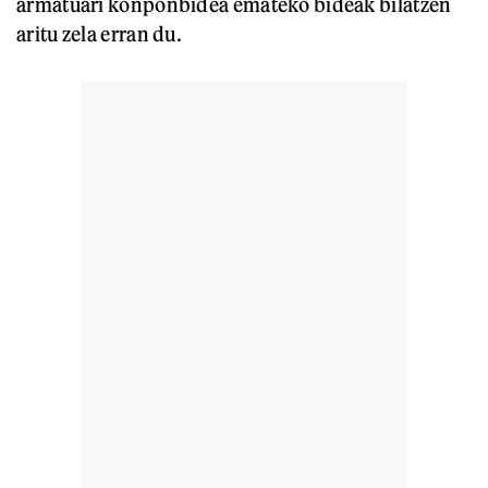
armatuari konponbidea emateko bideak bilatzen
aritu zela erran du.