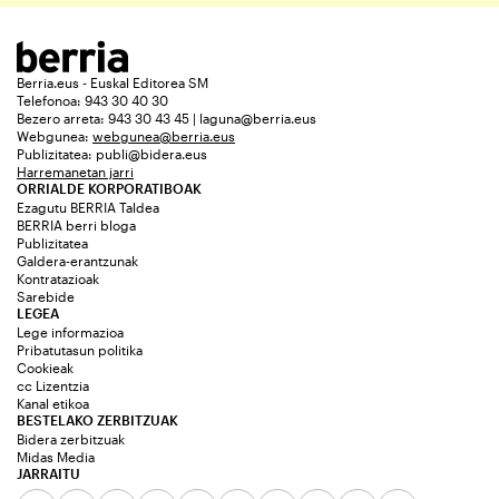
Berria.eus - Euskal Editorea SM
Telefonoa: 943 30 40 30
Bezero arreta: 943 30 43 45 | laguna@berria.eus
Webgunea:
webgunea@berria.eus
Publizitatea:
publi@bidera.eus
Harremanetan jarri
ORRIALDE KORPORATIBOAK
Ezagutu BERRIA Taldea
BERRIA berri bloga
Publizitatea
Galdera-erantzunak
Kontratazioak
Sarebide
LEGEA
Lege informazioa
Pribatutasun politika
Cookieak
cc Lizentzia
Kanal etikoa
BESTELAKO ZERBITZUAK
Bidera zerbitzuak
Midas Media
JARRAITU