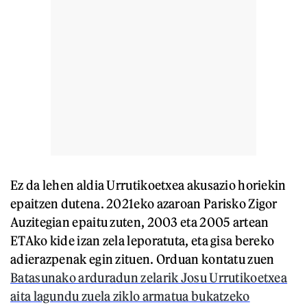
Ez da lehen aldia Urrutikoetxea akusazio horiekin
epaitzen dutena. 2021eko azaroan Parisko Zigor
Auzitegian epaitu zuten, 2003 eta 2005 artean
ETAko kide izan zela leporatuta, eta gisa bereko
adierazpenak egin zituen. Orduan kontatu zuen
Batasunako arduradun zelarik Josu Urrutikoetxea
aita lagundu zuela ziklo armatua bukatzeko