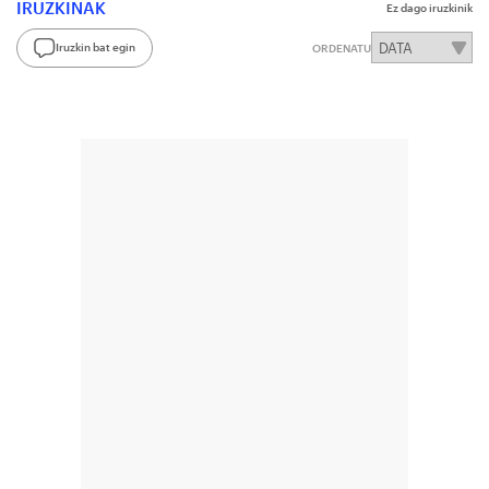
IRUZKINAK
Ez dago iruzkinik
Iruzkin bat egin
ORDENATU