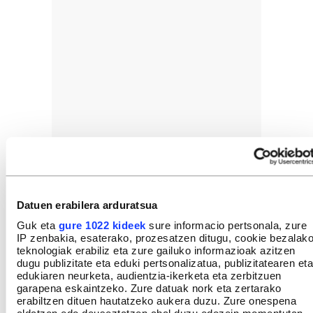
Datuen erabilera arduratsua
Guk eta
gure 1022 kideek
sure informacio pertsonala, zure
IP zenbakia, esaterako, prozesatzen ditugu, cookie bezalak
teknologiak erabiliz eta zure gailuko informazioak azitzen
dugu publizitate eta eduki pertsonalizatua, publizitatearen eta
edukiaren neurketa, audientzia-ikerketa eta zerbitzuen
garapena eskaintzeko. Zure datuak nork eta zertarako
erabiltzen dituen hautatzeko aukera duzu. Zure onespena