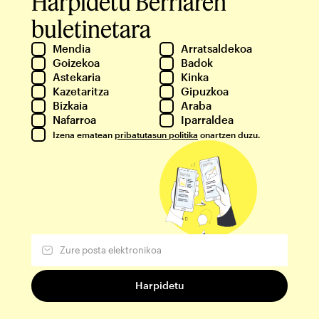
Harpidetu Berriaren
buletinetara
Mendia
Arratsaldekoa
Goizekoa
Badok
Astekaria
Kinka
Kazetaritza
Gipuzkoa
Bizkaia
Araba
Nafarroa
Iparraldea
Izena ematean
pribatutasun politika
onartzen duzu.