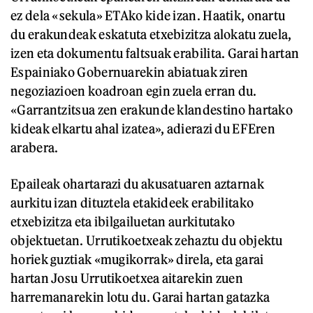
ez dela «sekula» ETAko kide izan. Haatik, onartu
du erakundeak eskatuta etxebizitza alokatu zuela,
izen eta dokumentu faltsuak erabilita. Garai hartan
Espainiako Gobernuarekin abiatuak ziren
negoziazioen koadroan egin zuela erran du.
«Garrantzitsua zen erakunde klandestino hartako
kideak elkartu ahal izatea», adierazi du EFEren
arabera.
Epaileak ohartarazi du akusatuaren aztarnak
aurkitu izan dituztela etakideek erabilitako
etxebizitza eta ibilgailuetan aurkitutako
objektuetan. Urrutikoetxeak zehaztu du objektu
horiek guztiak «mugikorrak» direla, eta garai
hartan Josu Urrutikoetxea aitarekin zuen
harremanarekin lotu du. Garai hartan gatazka