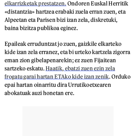
elkarrizketak prestatzen.
Ondoren Euskal Herritik
«distantzia» hartzea erabaki zuela erran zuen, eta
Alpeetan eta Parisen bizi izan zela, diskretuki,
baina bizitza publikoa eginez.
Epaileak erruduntzat jo zuen, gaizkile elkarteko
kide izan zela erranez, eta bi urteko kartzela zigorra
eman zion gibelapenarekin; ez zuen Fijaitean
sartzeko eskatu.
Haatik, ebatzi zuen ezin zela
frogatu garai hartan ETAko kide izan zenik
. Orduko
epai hartan oinarritu dira Urrutikoetxearen
abokatuak auzi honetan ere.