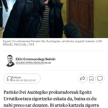
Egoitz Urrutikoetxea Parisko Dei Auzitegian, artxiboko argazki batean. LUIS
MIGUEL PASCUAL / EFE
Ekhi Erremundegi Beloki
2024KO APIRILAREN 25A
19:49
Entzun
00:00:00
00:02:02
Parisko Dei Auzitegiko prokuradoreak Egoitz
Urrutikoetxea zigortzeko eskatu du, baina ez du
nahi preso sar dezaten. Bi urteko kartzela zigorra