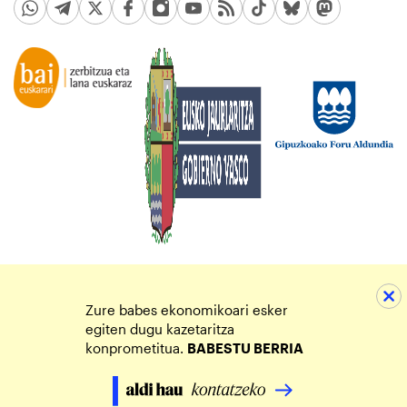
Zure babes ekonomikoari esker
egiten dugu kazetaritza
konprometitua.
BABESTU BERRIA