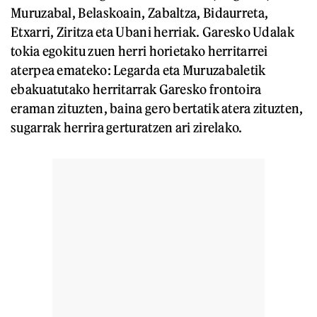
Muruzabal, Belaskoain, Zabaltza, Bidaurreta,
Etxarri, Ziritza eta Ubani herriak. Garesko Udalak
tokia egokitu zuen herri horietako herritarrei
aterpea emateko: Legarda eta Muruzabaletik
ebakuatutako herritarrak Garesko frontoira
eraman zituzten, baina gero bertatik atera zituzten,
sugarrak herrira gerturatzen ari zirelako.