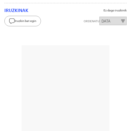
IRUZKINAK
Ez dago iruzkinik
Iruzkin bat egin
ORDENATU