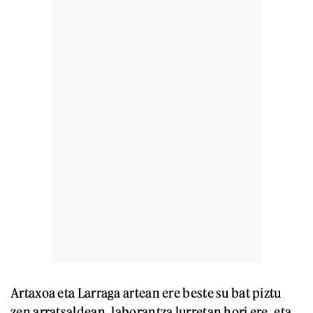
Artaxoa eta Larraga artean ere beste su bat piztu
zen arratsaldean, laborantza lurretan hori ere, eta