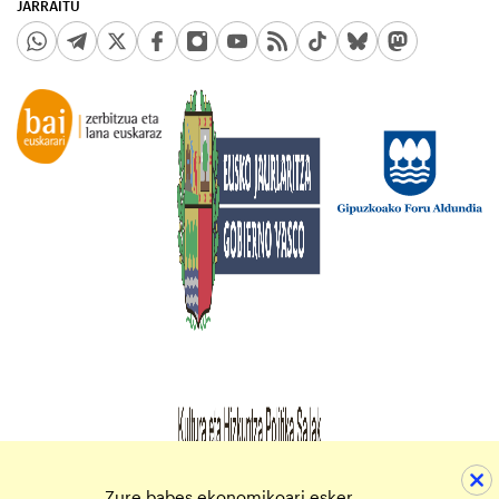
JARRAITU
Zure babes ekonomikoari esker