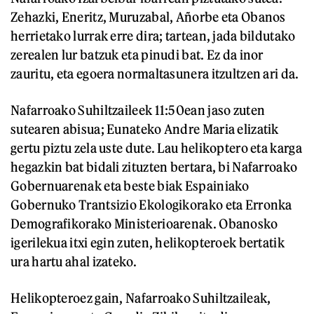
Zehazki, Eneritz, Muruzabal, Añorbe eta Obanos
herrietako lurrak erre dira; tartean, jada bildutako
zerealen lur batzuk eta pinudi bat. Ez da inor
zauritu, eta egoera normaltasunera itzultzen ari da.
Nafarroako Suhiltzaileek 11:50ean jaso zuten
sutearen abisua; Eunateko Andre Maria elizatik
gertu piztu zela uste dute. Lau helikoptero eta karga
hegazkin bat bidali zituzten bertara, bi Nafarroako
Gobernuarenak eta beste biak Espainiako
Gobernuko Trantsizio Ekologikorako eta Erronka
Demografikorako Ministerioarenak. Obanosko
igerilekua itxi egin zuten, helikopteroek bertatik
ura hartu ahal izateko.
Helikopteroez gain, Nafarroako Suhiltzaileak,