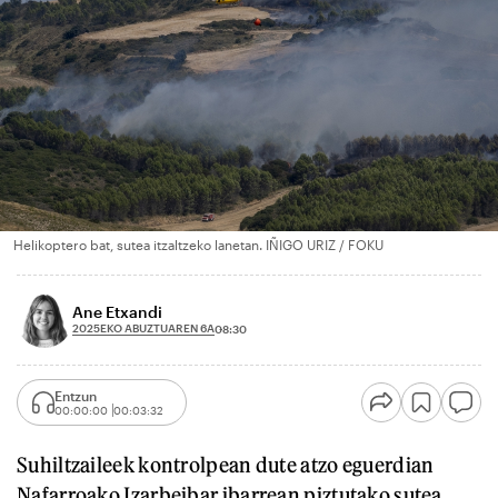
Helikoptero bat, sutea itzaltzeko lanetan. IÑIGO URIZ / FOKU
Ane Etxandi
2025EKO ABUZTUAREN 6A
08:30
Entzun
00:00:00
00:03:32
Suhiltzaileek kontrolpean dute atzo eguerdian
Nafarroako Izarbeibar ibarrean piztutako sutea.