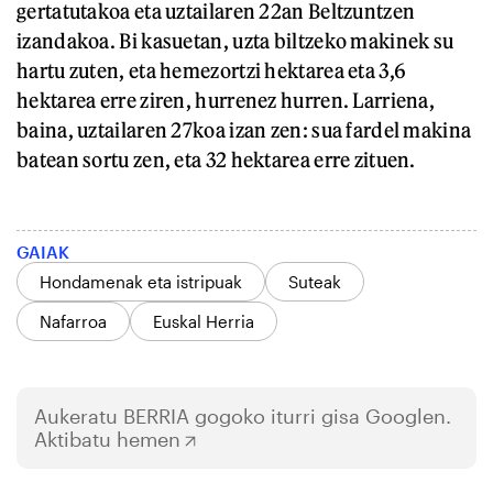
gertatutakoa eta uztailaren 22an Beltzuntzen
izandakoa. Bi kasuetan, uzta biltzeko makinek su
hartu zuten, eta hemezortzi hektarea eta 3,6
hektarea erre ziren, hurrenez hurren. Larriena,
baina, uztailaren 27koa izan zen: sua fardel makina
batean sortu zen, eta 32 hektarea erre zituen.
GAIAK
Hondamenak eta istripuak
Suteak
Nafarroa
Euskal Herria
Aukeratu
BERRIA
gogoko iturri gisa Googlen.
Aktibatu hemen