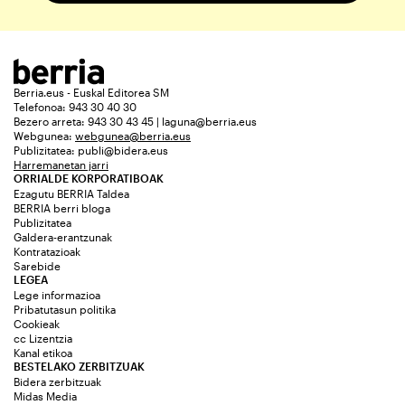
Berria.eus - Euskal Editorea SM
Telefonoa: 943 30 40 30
Bezero arreta: 943 30 43 45 | laguna@berria.eus
Webgunea:
webgunea@berria.eus
Publizitatea:
publi@bidera.eus
Harremanetan jarri
ORRIALDE KORPORATIBOAK
Ezagutu BERRIA Taldea
BERRIA berri bloga
Publizitatea
Galdera-erantzunak
Kontratazioak
Sarebide
LEGEA
Lege informazioa
Pribatutasun politika
Cookieak
cc Lizentzia
Kanal etikoa
BESTELAKO ZERBITZUAK
Bidera zerbitzuak
Midas Media