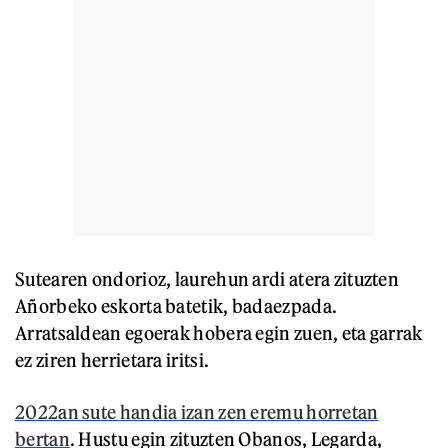
Sutearen ondorioz, laurehun ardi atera zituzten
Añorbeko eskorta batetik, badaezpada.
Arratsaldean egoerak hobera egin zuen, eta garrak
ez ziren herrietara iritsi.
2022an sute handia izan zen eremu horretan
bertan
. Hustu egin zituzten Obanos, Legarda,