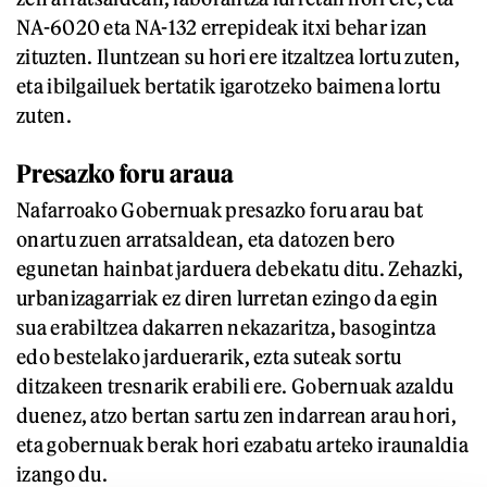
NA-6020 eta NA-132 errepideak itxi behar izan
zituzten. Iluntzean su hori ere itzaltzea lortu zuten,
eta ibilgailuek bertatik igarotzeko baimena lortu
zuten.
Presazko foru araua
Nafarroako Gobernuak presazko foru arau bat
onartu zuen arratsaldean, eta datozen bero
egunetan hainbat jarduera debekatu ditu. Zehazki,
urbanizagarriak ez diren lurretan ezingo da egin
sua erabiltzea dakarren nekazaritza, basogintza
edo bestelako jarduerarik, ezta suteak sortu
ditzakeen tresnarik erabili ere. Gobernuak azaldu
duenez, atzo bertan sartu zen indarrean arau hori,
eta gobernuak berak hori ezabatu arteko iraunaldia
izango du.