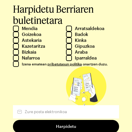
Harpidetu Berriaren
buletinetara
Mendia
Arratsaldekoa
Goizekoa
Badok
Astekaria
Kinka
Kazetaritza
Gipuzkoa
Bizkaia
Araba
Nafarroa
Iparraldea
Izena ematean
pribatutasun politika
onartzen duzu.