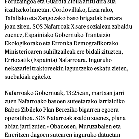
Foruzaingoa eta Guardia Zibila aritu dira sua
itzaltzeko lanetan. Cordovillako, Lizarrako,
Tafallako eta Zangozako baso brigadak bertara
joan ziren. SOS Nafarroak X sare sozialean zabaldu
zuenez, Espainiako Gobernuko Trantsizio
Ekologikorako eta Erronka Demografikorako
Ministerioaren suhiltzaileak ere bidali zituzten,
Errioxatik (Espainia) Nafarroara. Inguruko
nekazariei traktoreekin laguntzeko eskatu zieten,
suebakiak egiteko.
Nafarroako Gobernuak, 13:25ean, martxan jarri
zuen Nafarroako basoen suteetarako larrialdiko
Babes Zibileko Plan Bereziko bigarren egoera
operatiboa. SOS Nafarroak azaldu zuenez, plana
abian jarri zuten «Obanosen, Muruzabalen eta
Eneritzen dagoen sutearen inguruko datuetan