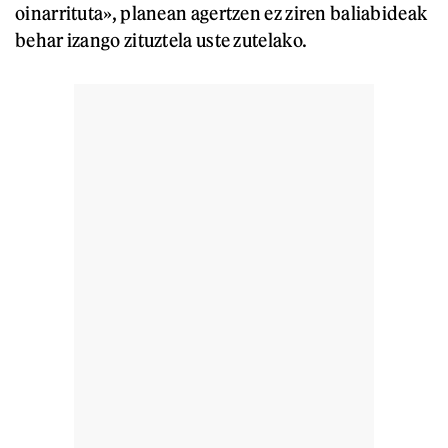
oinarrituta», planean agertzen ez ziren baliabideak
behar izango zituztela uste zutelako.