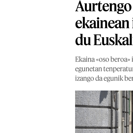
Aurtengo 
ekainean 
du Euska
Ekaina «oso beroa» 
egunetan tenperatur
izango da egunik be