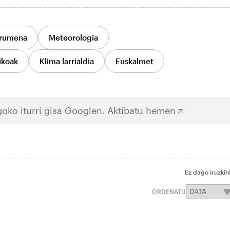
rumena
Meteorologia
ikoak
Klima larrialdia
Euskalmet
oko iturri gisa Googlen.
Aktibatu hemen
Ez dago iruzkin
ORDENATU