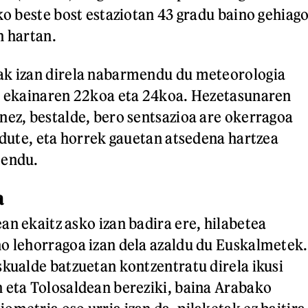
ko beste bost estaziotan 43 gradu baino gehiag
n hartan.
ak izan direla nabarmendu du meteorologia
re ekainaren 22koa eta 24koa. Hezetasunaren
nez, bestalde, bero sentsazioa are okerragoa
u dute, eta horrek gauetan atsedena hartzea
mendu.
a
an ekaitz asko izan badira ere, hilabetea
o lehorragoa izan dela azaldu du Euskalmetek.
skualde batzuetan kontzentratu direla ikusi
 eta Tolosaldean bereziki, baina Arabako