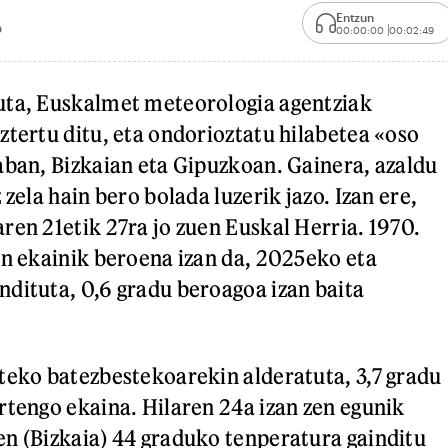
Entzun
0
00:00:00
00:02:49
uta, Euskalmet meteorologia agentziak
ztertu ditu, eta ondorioztatu hilabetea «oso
aban, Bizkaian eta Gipuzkoan. Gainera, azaldu
 zela hain bero bolada luzerik jazo. Izan ere,
ren 21etik 27ra jo zuen Euskal Herria. 1970.
en ekainik beroena izan da, 2025eko eta
dituta, 0,6 gradu beroagoa izan baita
teko batezbestekoarekin alderatuta, 3,7 gradu
rtengo ekaina. Hilaren 24a izan zen egunik
n (Bizkaia) 44 graduko tenperatura gainditu