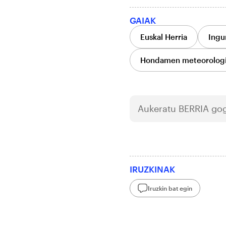
GAIAK
Euskal Herria
Ingu
Hondamen meteorolog
Aukeratu
BERRIA
gog
IRUZKINAK
Iruzkin bat egin