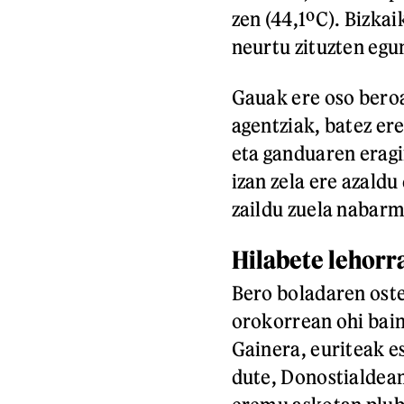
zen (44,1ºC). Bizkai
neurtu zituzten egu
Gauak ere oso bero
agentziak, batez e
eta ganduaren eragi
izan zela ere azald
zaildu zuela nabar
Hilabete lehorr
Bero boladaren oste
orokorrean ohi bain
Gainera, euriteak e
dute, Donostialdean