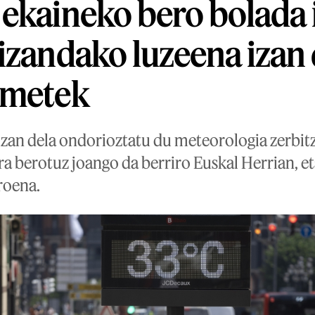
ekaineko bero bolada 
izandako luzeena izan 
lmetek
izan dela ondorioztatu du meteorologia zerbit
a berotuz joango da berriro Euskal Herrian, e
roena.