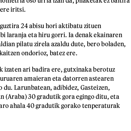
ometria oso urria izan da, pilaketak ez baitira
re iritsi.
guztira 24 abisu hori aktibatu zituen
 laranja eta hiru gorri. Ia denak ekainaren
dian pilatu zirela azaldu dute, bero boladen,
kaitzen ondorioz, batez ere.
 izaten ari badira ere, gutxinaka berotuz
buruaren amaieran eta datorren astearen
o du. Larunbatean, adibidez, Gasteizen,
n (Araba) 30 gradutik gora egingo ditu, eta
aro ahala 40 gradutik gorako tenperaturak