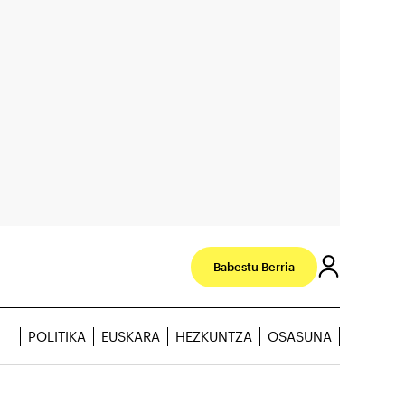
Babestu Berria
POLITIKA
EUSKARA
HEZKUNTZA
OSASUNA