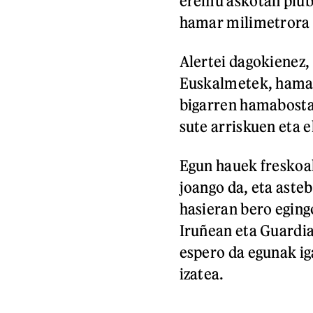
eremu askotan plubi
hamar milimetrora e
Alertei dagokienez, 
Euskalmetek, hamabi
bigarren hamabostal
sute arriskuen eta e
Egun hauek freskoak
joango da, eta aste
hasieran bero eging
Iruñean eta Guardia
espero da egunak ig
izatea.