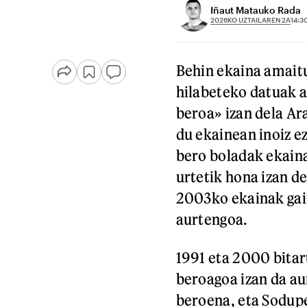
Iñaut Matauko Rada
2026KO UZTAILAREN 2A
14:3
Behin ekaina amait
hilabeteko datuak a
beroa» izan dela Ar
du ekainean inoiz ez
bero boladak ekaina
urtetik hona izan d
2003ko ekainak gain
aurtengoa.
1991 eta 2000 bitar
beroagoa izan da au
beroena, eta Sodupe