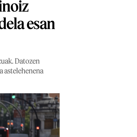
inoiz
dela esan
zuak. Datozen
ta astelehenena