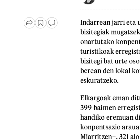
Indarrean jarri eta
bizitegiak mugatze
onartutako konpents
turistikoak erregist
bizitegi bat urte o
berean den lokal ko
eskuratzeko.
Elkargoak eman dit
399 baimen erregist
handiko eremuan dir
konpentsazio arauar
Miarritzen–. 321 alo