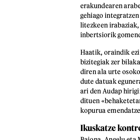
erakundearen arabe
gehiago integratzen
litezkeen irabaziak,
inbertsiorik gomen
Haatik, oraindik ez
bizitegiak zer bilak
diren ala urte osoko
dute datuak egunera
ari den Audap hirig
dituen «behaketetan
kopurua emendatzen
Ikuskatze kontr
Baiona, Angelu eta 