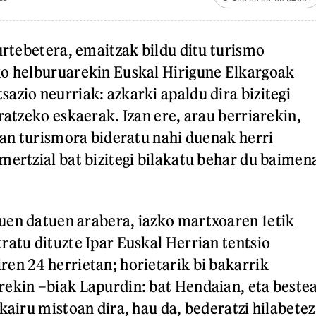
 urtebetera, emaitzak bildu ditu turismo
ko helburuarekin Euskal Hirigune Elkargoak
azio neurriak: azkarki apaldu dira bizitegi
ratzeko eskaerak. Izan ere, arau berriarekin,
soan turismora bideratu nahi duenak herri
mertzial bat bizitegi bilakatu behar du baimen
uen datuen arabera, iazko martxoaren 1etik
ratu dituzte Ipar Euskal Herrian tentsio
en 24 herrietan; horietarik bi bakarrik
ekin –biak Lapurdin: bat Hendaian, eta beste
kairu mistoan dira, hau da, bederatzi hilabetez