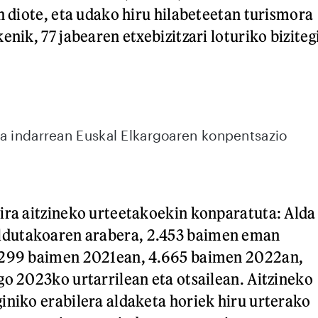
en diote, eta udako hiru hilabeteetan turismora
enik, 77 jabearen etxebizitzari loturiko biziteg
a indarrean Euskal Elkargoaren konpentsazio
ira aitzineko urteetakoekin konparatuta: Alda
dutakoaren arabera, 2.453 baimen eman
.299 baimen 2021ean, 4.665 baimen 2022an,
go 2023ko urtarrilean eta otsailean. Aitzineko
iniko erabilera aldaketa horiek hiru urterako