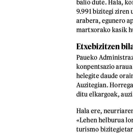
balio dute. Hala, k
9.991 bizitegi zire
arabera, egunero ap
martxorako kasik hu
Etxebizitzen bi
Paueko Administraz
konpentsazio araua
helegite daude orai
Auzitegian. Horrega
ditu elkargoak, auz
Hala ere, neurriaren
«Lehen helburua lort
turismo bizitegietar