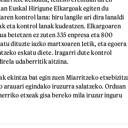
tan Euskal Hirigune Elkargoak egiten du
ren kontrol lana: hiru langile ari dira lanaldi
ak eta kontrol lanak kudeatzen. Elkargoaren
ua betetzen ez zuten 335 enpresa eta 800
atu dituzte iazko martxoaren 1etik, eta egoera
tzeko eskatu diete. Iragarri dute kontrol
direla udaberritik aitzina.
ak ekintza bat egin zuen Miarritzeko etxebizitz
 arauari egindako iruzurra salatzeko. Orduan
herriko etxeak gisa bereko mila iruzur inguru