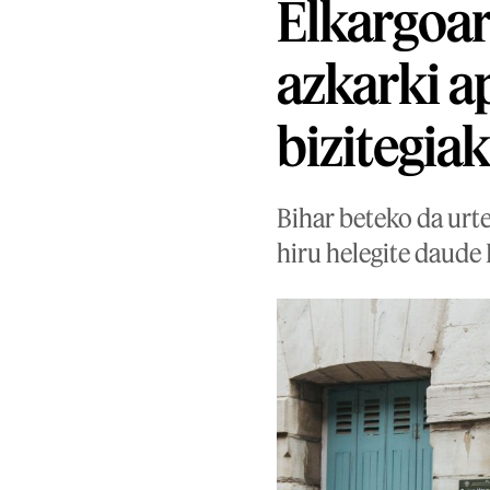
Elkargoar
azkarki a
bizitegia
Bihar beteko da urte
hiru helegite daude