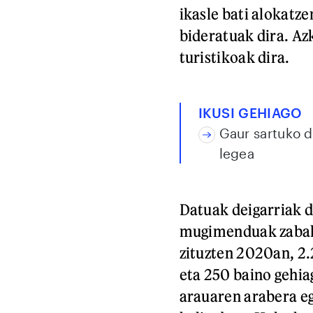
ikasle bati alokatz
bideratuak dira. Azk
turistikoak dira.
IKUSI GEHIAGO
Gaur sartuko d
legea
Datuak deigarriak d
mugimenduak zabal
zituzten 2020an, 2
eta 250 baino gehia
arauaren arabera eg