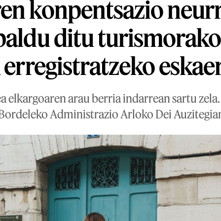
en konpentsazio neur
paldu ditu turismorak
k erregistratzeko eskae
a elkargoaren arau berria indarrean sartu zel
 Bordeleko Administrazio Arloko Dei Auzitegia