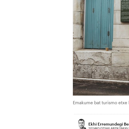
Emakume bat turismo etxe
Ekhi Erremundegi Be
2024KO OTSAILAREN 29A
10: