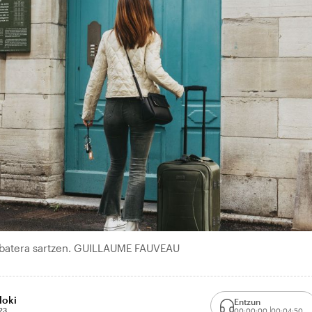
 batera sartzen. GUILLAUME FAUVEAU
loki
Entzun
23
00:00:00
00:04:50