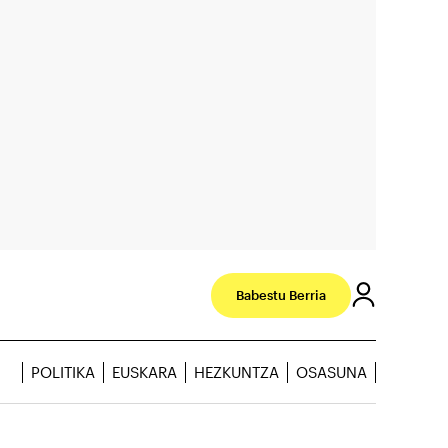
Babestu Berria
POLITIKA
EUSKARA
HEZKUNTZA
OSASUNA