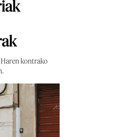
riak
o
rak
a. Haren kontrako
n.