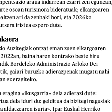
onpentsazio araua indarrean ezarri zen egunean
n urte osoan turismora bideratuak; elkargoaren
altzen ari da zenbaki hori, eta 2026ko
tsera iristea espero dute.
lakaera
io Auzitegiak ontzat eman zuen elkargoaren
 2022an, baina haren kontrako beste hiru
ndik Bordeleko Administrazio Arloko Dei
tik, gaiari buruzko adierazpenak mugatu nahi
ian ez eragiteko.
 eragina «ikusgarria» dela adierazi dute:
ua dela iduri du: gelditua da bizitegi nagusiak
a aldatzearen isuria». Ipar Euskal Herriko