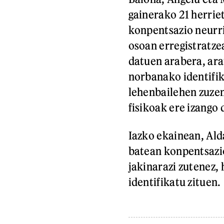
gainerako 21 herrie
konpentsazio neurria
osoan erregistratze
datuen arabera, ara
norbanako identifik
lehenbailehen zuzen
fisikoak ere izango 
Iazko ekainean, Ald
batean konpentsazio
jakinarazi zutenez, 
identifikatu zituen.