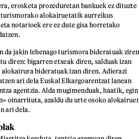
ra, erosketa prozeduretan bankuek ez dituzte
 turismorako alokairuetatik aurreikus
 eta notarioek ere ez dute gisa horretako
datzen.
in da jakin lehenago turismora bideratuak zire
atu diren: bigarren etxeak diren, salduak izan
 alokairura bideratuak izan diren. Adierazi
tzen ari dela Euskal Elkargoarentzat lanean
intza agentzia. Alda mugimenduak, haatik, egin
» oinarrituta, azaldu du urte osoko alokairue
 ari dela.
olak
Miarritze kenduta, tentsio eremuan diren