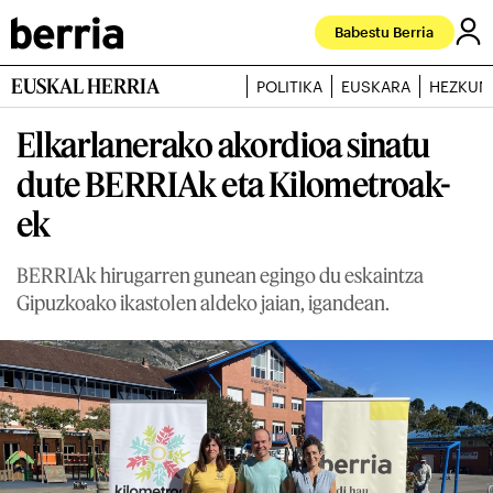
Babestu Berria
EUSKAL HERRIA
POLITIKA
EUSKARA
HEZKUN
Elkarlanerako akordioa sinatu
dute BERRIAk eta Kilometroak-
ek
BERRIAk hirugarren gunean egingo du eskaintza
Gipuzkoako ikastolen aldeko jaian, igandean.