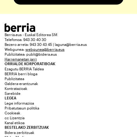
Berria.eus - Euskal Editorea SM
Telefonoa: 943 30 40 30
Bezero arreta: 943 30 43 45 | laguna@berria.eus
Webgunea:
webgunea@berria.eus
Publizitatea:
publi@bidera.eus
Harremanetan jarri
ORRIALDE KORPORATIBOAK
Ezagutu BERRIA Taldea
BERRIA berri bloga
Publizitatea
Galdera-erantzunak
Kontratazioak
Sarebide
LEGEA
Lege informazioa
Pribatutasun politika
Cookieak
cc Lizentzia
Kanal etikoa
BESTELAKO ZERBITZUAK
Bidera zerbitzuak