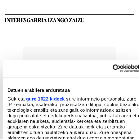
INTERESGARRIA IZANGO ZAIZU
Datuen erabilera arduratsua
Guk eta
gure 1022 kideek
sure informacio pertsonala, zure
IP zenbakia, esaterako, prozesatzen ditugu, cookie bezalak
teknologiak erabiliz eta zure gailuko informazioak azitzen
dugu publizitate eta eduki pertsonalizatua, publizitatearen eta
edukiaren neurketa, audientzia-ikerketa eta zerbitzuen
garapena eskaintzeko. Zure datuak nork eta zertarako
erabiltzen dituen hautatzeko aukera duzu. Zure onespena
aldatzen edo deuseztatzen ahal duzu edozein momentutan,