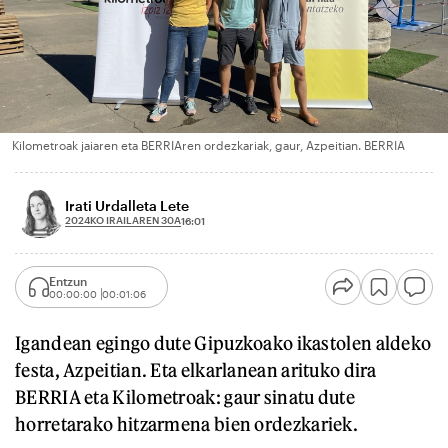
Kilometroak jaiaren eta BERRIAren ordezkariak, gaur, Azpeitian. BERRIA
Irati Urdalleta Lete
2024KO IRAILAREN 30A
16:01
Entzun
00:00:00
00:01:06
Igandean egingo dute Gipuzkoako ikastolen aldeko
festa, Azpeitian. Eta elkarlanean arituko dira
BERRIA eta Kilometroak: gaur sinatu dute
horretarako hitzarmena bien ordezkariek.