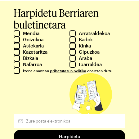
Harpidetu Berriaren
buletinetara
Mendia
Arratsaldekoa
Goizekoa
Badok
Astekaria
Kinka
Kazetaritza
Gipuzkoa
Bizkaia
Araba
Nafarroa
Iparraldea
Izena ematean
pribatutasun politika
onartzen duzu.