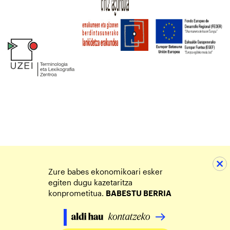
Zure babes ekonomikoari esker
egiten dugu kazetaritza
konprometitua.
BABESTU BERRIA