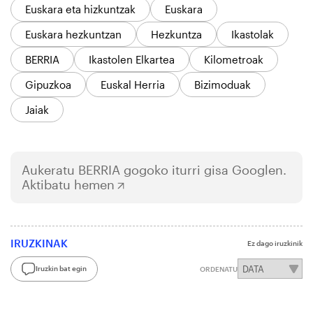
Euskara eta hizkuntzak
Euskara
Euskara hezkuntzan
Hezkuntza
Ikastolak
BERRIA
Ikastolen Elkartea
Kilometroak
Gipuzkoa
Euskal Herria
Bizimoduak
Jaiak
Aukeratu
BERRIA
gogoko iturri gisa Googlen.
Aktibatu hemen
IRUZKINAK
Ez dago iruzkinik
Iruzkin bat egin
ORDENATU