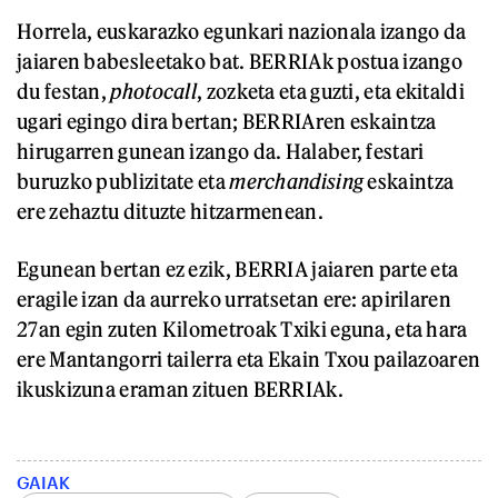
Horrela, euskarazko egunkari nazionala izango da
jaiaren babesleetako bat. BERRIAk postua izango
du festan,
photocall
, zozketa eta guzti, eta ekitaldi
ugari egingo dira bertan; BERRIAren eskaintza
hirugarren gunean izango da. Halaber, festari
buruzko publizitate eta
merchandising
eskaintza
ere zehaztu dituzte hitzarmenean.
Egunean bertan ez ezik, BERRIA jaiaren parte eta
eragile izan da aurreko urratsetan ere: apirilaren
27an egin zuten Kilometroak Txiki eguna, eta hara
ere Mantangorri tailerra eta Ekain Txou pailazoaren
ikuskizuna eraman zituen BERRIAk.
GAIAK