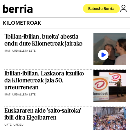
Babestu Berria
KILOMETROAK
'Ibilian-ibilian, buelta' abestia
ondu dute Kilometroak jairako
IRATI URDALLETA LETE
Ibilian-ibilian, Lazkaora itzuliko
da Kilometroak jaia 50.
urteurrenean
IRATI URDALLETA LETE
Euskararen alde 'salto-saltoka'
ibili dira Elgoibarren
URTZI URKIZU