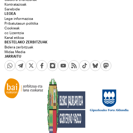
Kontratazioak
Sarebide
LEGEA
Lege informazioa
Pribatutasun politika
Cookieak
cc Lizentzia
Kanal etikoa
BESTELAKO ZERBITZUAK
Bidera zerbitzuak
Midas Media
JARRAITU