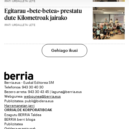
IRATI URDALLETA LETE
Egitarau «bete-betea» prestatu
dute Kilometroak jairako
IRATI URDALLETA LETE
Gehiago ikusi
Berria.eus - Euskal Editorea SM
Telefonoa: 943 30 40 30
Bezero arreta: 943 30 43 45 | laguna@berria.eus
Webgunea:
webgunea@berria.eus
Publizitatea:
publi@bidera.eus
Harremanetan jarri
ORRIALDE KORPORATIBOAK
Ezagutu BERRIA Taldea
BERRIA berri bloga
Publizitatea
Galdera-erantzunak