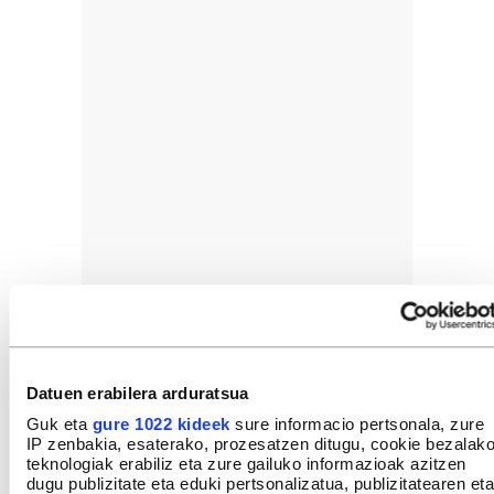
Datuen erabilera arduratsua
Guk eta
gure 1022 kideek
sure informacio pertsonala, zure
IP zenbakia, esaterako, prozesatzen ditugu, cookie bezalak
teknologiak erabiliz eta zure gailuko informazioak azitzen
dugu publizitate eta eduki pertsonalizatua, publizitatearen eta