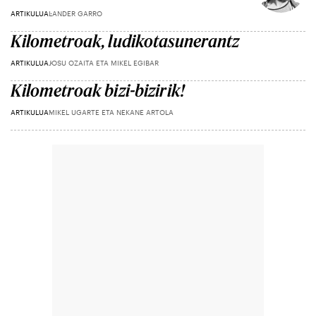
ARTIKULUA
LANDER GARRO
Kilometroak, ludikotasunerantz
ARTIKULUA
JOSU OZAITA ETA MIKEL EGIBAR
Kilometroak bizi-bizirik!
ARTIKULUA
MIKEL UGARTE ETA NEKANE ARTOLA