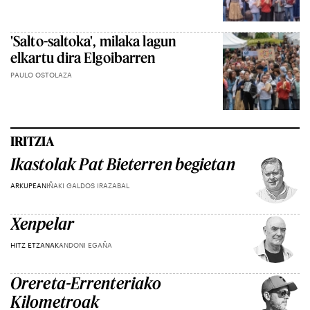
'Salto-saltoka', milaka lagun
elkartu dira Elgoibarren
PAULO OSTOLAZA
IRITZIA
Ikastolak Pat Bieterren begietan
ARKUPEAN
IÑAKI GALDOS IRAZABAL
Xenpelar
HITZ ETZANAK
ANDONI EGAÑA
Orereta-Errenteriako
Kilometroak