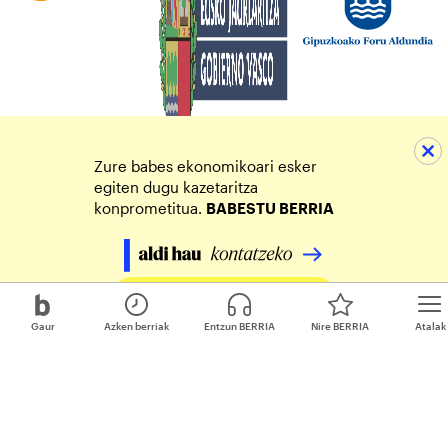
Zure babes ekonomikoari esker
egiten dugu kazetaritza
konprometitua.
BABESTU BERRIA
Egin zure ekarpena
Gaur
Azken berriak
Entzun BERRIA
Nire BERRIA
Atalak