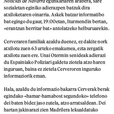
Noticias de Navarra
egunkariaren arabera, sare
sozialetan eginiko adierazpen batzuk dira
atxiloketaren oinarria. Askek batzar informatibo
bat egingo du gaur, 19:00etan, Iturmendin bertan,
«erantzun herritar bat» antolatzeko helburuarekin.
Cerveraren familiak azaldu duenez, ez dakite nork
atxilotu zuen 63 urteko emakumea, ezta zergatik
atxilotu zuen ere. Unai Otermin senideak adierazi
du Espainiako Poliziari galdetu ziotela atzo haren
inguruan, baina ez zietela Cerveroren inguruko
informaziorik eman.
Hala, azaldu du informazio bakarra Cerverak berak
egindako «hamar-hamabost segundoko» telefono
dei baten bidez jaso zutela, atzo arratsaldean. Dei
hartan jakinarazi zien Madrilera lekualdatuko