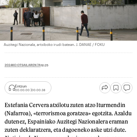
Auzitegi Nazionala, artxiboko irudi batean. J. DANAE / FOKU
2024KO OTSAILAREN 7A
12:25
Entzun
00:00:00
00:00:38
Estefania Cervera atxilotu zuten atzo Iturmendin
(Nafarroa), «terrorismoa goratzea» egotzita. Azaldu
dutenez, Espainiako Auzitegi Nazionalera eraman
zuten deklaratzera, eta dagoeneko aske utzi dute.