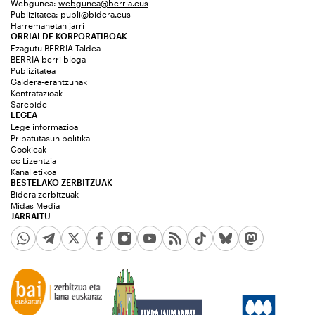
Webgunea:
webgunea@berria.eus
Publizitatea:
publi@bidera.eus
Harremanetan jarri
ORRIALDE KORPORATIBOAK
Ezagutu BERRIA Taldea
BERRIA berri bloga
Publizitatea
Galdera-erantzunak
Kontratazioak
Sarebide
LEGEA
Lege informazioa
Pribatutasun politika
Cookieak
cc Lizentzia
Kanal etikoa
BESTELAKO ZERBITZUAK
Bidera zerbitzuak
Midas Media
JARRAITU