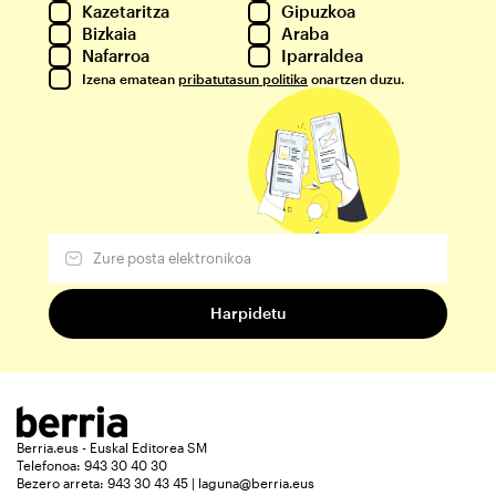
Kazetaritza
Gipuzkoa
Bizkaia
Araba
Nafarroa
Iparraldea
Izena ematean
pribatutasun politika
onartzen duzu.
Berria.eus - Euskal Editorea SM
Telefonoa: 943 30 40 30
Bezero arreta: 943 30 43 45 | laguna@berria.eus