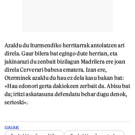
Azaldu du Iturmendiko herritarrak antolatzen ari
direla. Gaur bilera bat egingo dute herrian, eta
jakinarazi du zenbait bizilagun Madrilera ere joan
direla Cerverari babesa ematera. Izan ere,
Oterminek azaldu du hau ez dela kasu bakan bat:
«Hau edonori gerta dakiokeen zerbait da. Abisu bat
da; iritzi askatasuna defendatu behar dugu denok,
serioski».
GAIAK