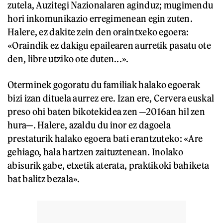
zutela, Auzitegi Nazionalaren aginduz; mugimendu
hori inkomunikazio erregimenean egin zuten.
Halere, ez dakite zein den oraintxeko egoera:
«Oraindik ez dakigu epailearen aurretik pasatu ote
den, libre utziko ote duten...».
Oterminek gogoratu du familiak halako egoerak
bizi izan dituela aurrez ere. Izan ere, Cervera euskal
preso ohi baten bikotekidea zen ─2016an hil zen
hura─. Halere, azaldu du inor ez dagoela
prestaturik halako egoera bati erantzuteko: «Are
gehiago, hala hartzen zaituztenean. Inolako
abisurik gabe, etxetik aterata, praktikoki bahiketa
bat balitz bezala».