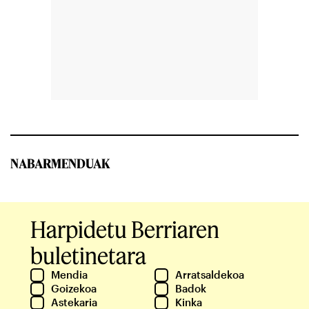
NABARMENDUAK
Harpidetu Berriaren
buletinetara
Mendia
Arratsaldekoa
Goizekoa
Badok
Astekaria
Kinka