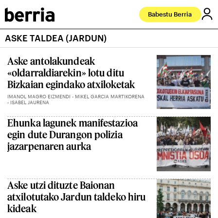
Babestu Berria
ASKE TALDEA (JARDUN)
Aske antolakundeak
«oldarraldiarekin» lotu ditu
Bizkaian egindako atxiloketak
IMANOL MAGRO EIZMENDI - MIKEL GARCIA MARTIKORENA
- ISABEL JAURENA
Ehunka lagunek manifestazioa
egin dute Durangon polizia
jazarpenaren aurka
Aske utzi dituzte Baionan
atxilotutako Jardun taldeko hiru
kideak