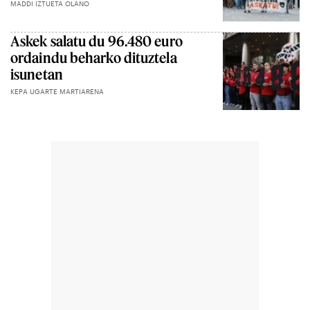
MADDI IZTUETA OLANO
Askek salatu du 96.480 euro
ordaindu beharko dituztela
isunetan
KEPA UGARTE MARTIARENA