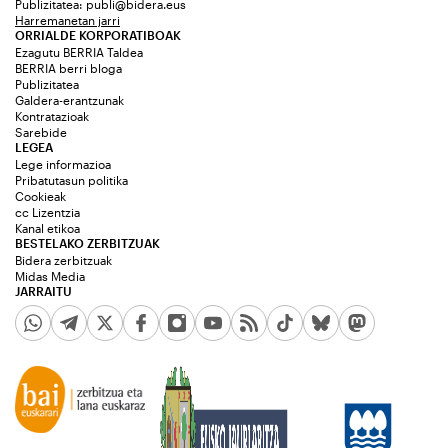
Publizitatea:
publi@bidera.eus
Harremanetan jarri
ORRIALDE KORPORATIBOAK
Ezagutu BERRIA Taldea
BERRIA berri bloga
Publizitatea
Galdera-erantzunak
Kontratazioak
Sarebide
LEGEA
Lege informazioa
Pribatutasun politika
Cookieak
cc Lizentzia
Kanal etikoa
BESTELAKO ZERBITZUAK
Bidera zerbitzuak
Midas Media
JARRAITU