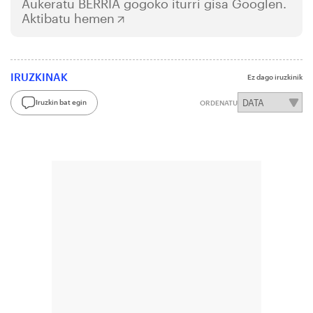
Aukeratu
BERRIA
gogoko iturri gisa Googlen.
Aktibatu hemen
IRUZKINAK
Ez dago iruzkinik
Iruzkin bat egin
ORDENATU