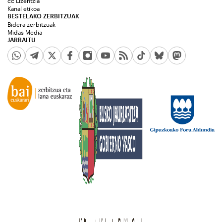
cc Lizentzia
Kanal etikoa
BESTELAKO ZERBITZUAK
Bidera zerbitzuak
Midas Media
JARRAITU