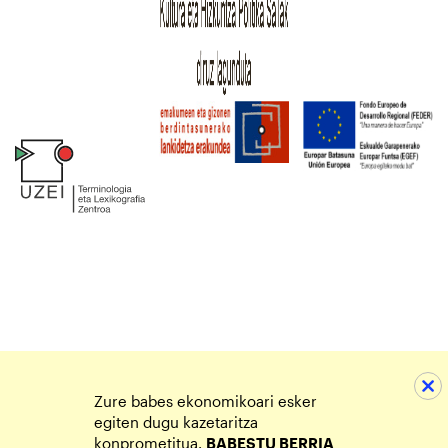
Zure babes ekonomikoari esker
egiten dugu kazetaritza
konprometitua.
BABESTU BERRIA