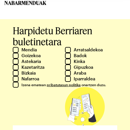
NABARMENDUAK
Harpidetu Berriaren
buletinetara
Mendia
Arratsaldekoa
Goizekoa
Badok
Astekaria
Kinka
Kazetaritza
Gipuzkoa
Bizkaia
Araba
Nafarroa
Iparraldea
Izena ematean
pribatutasun politika
onartzen duzu.