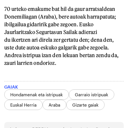
70 urteko emakume bat hil da gaur arratsaldean
Donemiliagan (Araba), bere autoak harrapatuta;
ibilgailua gidaririk gabe zegoen. Eusko
Jaurlaritzako Segurtasun Sailak adierazi
du ikertzen ari direla zer gertatu den; dena den,
uste dute autoa eskuko galgarik gabe zegoela.
Andrea istripua izan den lekuan bertan zendu da,
zauri larrien ondorioz.
GAIAK
Hondamenak eta istripuak
Garraio istripuak
Euskal Herria
Araba
Gizarte gaiak