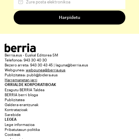
Berria.eus - Euskal Editorea SM
Telefonoa: 943 30 40 30
Bezero arreta: 943 30 43 45 | laguna@berria.eus
Webgunea:
webgunea@berria.eus
Publizitatea:
publi@bidera.eus
Harremanetan jarri
ORRIALDE KORPORATIBOAK
Ezagutu BERRIA Taldea
BERRIA berri bloga
Publizitatea
Galdera-erantzunak
Kontratazioak
Sarebide
LEGEA
Lege informazioa
Pribatutasun politika
Cookieak