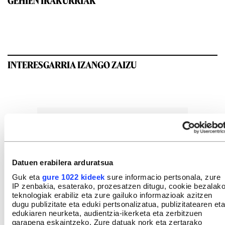
GEHIEN IRAKURRIAK
INTERESGARRIA IZANGO ZAIZU
Datuen erabilera arduratsua
Guk eta
gure 1022 kideek
sure informacio pertsonala, zure
IP zenbakia, esaterako, prozesatzen ditugu, cookie bezalak
teknologiak erabiliz eta zure gailuko informazioak azitzen
dugu publizitate eta eduki pertsonalizatua, publizitatearen eta
edukiaren neurketa, audientzia-ikerketa eta zerbitzuen
garapena eskaintzeko. Zure datuak nork eta zertarako