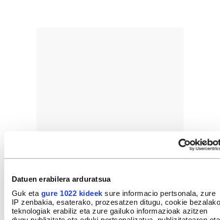
Datuen erabilera arduratsua
Guk eta
gure 1022 kideek
sure informacio pertsonala, zure
IP zenbakia, esaterako, prozesatzen ditugu, cookie bezalak
teknologiak erabiliz eta zure gailuko informazioak azitzen
dugu publizitate eta eduki pertsonalizatua, publizitatearen eta