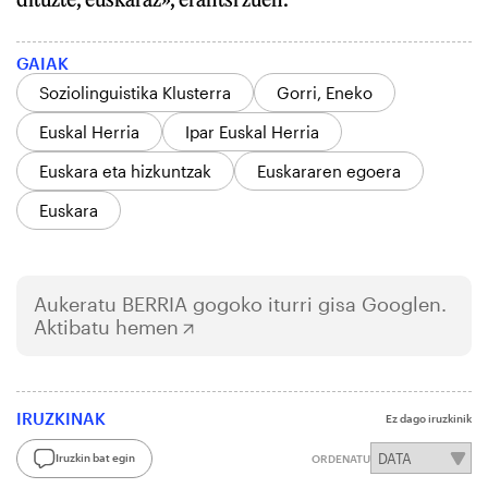
GAIAK
Soziolinguistika Klusterra
Gorri, Eneko
Euskal Herria
Ipar Euskal Herria
Euskara eta hizkuntzak
Euskararen egoera
Euskara
Aukeratu
BERRIA
gogoko iturri gisa Googlen.
Aktibatu hemen
IRUZKINAK
Ez dago iruzkinik
Iruzkin bat egin
ORDENATU