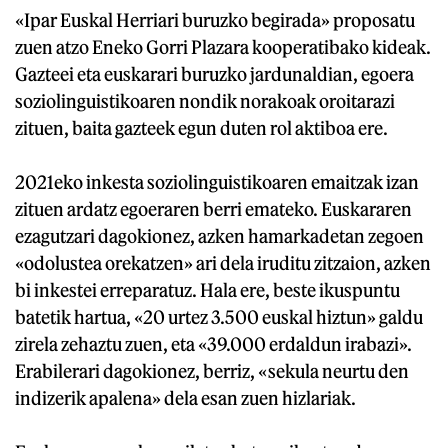
«Ipar Euskal Herriari buruzko begirada» proposatu
zuen atzo Eneko Gorri Plazara kooperatibako kideak.
Gazteei eta euskarari buruzko jardunaldian, egoera
soziolinguistikoaren nondik norakoak oroitarazi
zituen, baita gazteek egun duten rol aktiboa ere.
2021eko inkesta soziolinguistikoaren emaitzak izan
zituen ardatz egoeraren berri emateko. Euskararen
ezagutzari dagokionez, azken hamarkadetan zegoen
«odolustea orekatzen» ari dela iruditu zitzaion, azken
bi inkestei erreparatuz. Hala ere, beste ikuspuntu
batetik hartua, «20 urtez 3.500 euskal hiztun» galdu
zirela zehaztu zuen, eta «39.000 erdaldun irabazi».
Erabilerari dagokionez, berriz, «sekula neurtu den
indizerik apalena» dela esan zuen hizlariak.