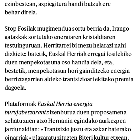
ezinbestean, azpiegitura handi batzuk ere
behar direla.
Stop Fosilak mugimendua sortu berria da, Irango
gatazkak sortutako energiaren krisialdiaren
testuinguruan. Herritarrei bi mezu helarazi nahi
dizkiete: batetik, Euskal Herriak erregai fosilekiko
duen menpekotasuna oso handia dela, eta,
bestetik, menpekotasun hori gainditzeko energia
berriztagarrien aldeko trantsizioari ekiteko premia
dagoela.
Plataformak
Euskal Herria energia
burujabetzarantz
izenburua duen proposamena
xehatu zuen atzo Hernanin egindako aurkezpen
jardunaldian: «Trantsizio justu eta azkar baterako
oinarriak» plazaratu zituzten Biteri kultur etxean.