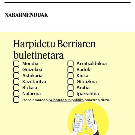
NABARMENDUAK
Harpidetu Berriaren
buletinetara
Mendia
Arratsaldekoa
Goizekoa
Badok
Astekaria
Kinka
Kazetaritza
Gipuzkoa
Bizkaia
Araba
Nafarroa
Iparraldea
Izena ematean
pribatutasun politika
onartzen duzu.