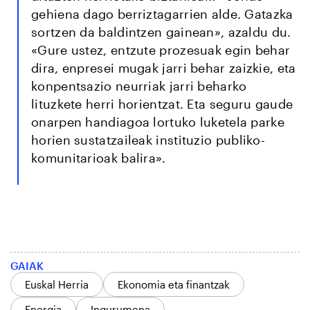
gehiena dago berriztagarrien alde. Gatazka
sortzen da baldintzen gainean», azaldu du.
«Gure ustez, entzute prozesuak egin behar
dira, enpresei mugak jarri behar zaizkie, eta
konpentsazio neurriak jarri beharko
lituzkete herri horientzat. Eta seguru gaude
onarpen handiagoa lortuko luketela parke
horien sustatzaileak instituzio publiko-
komunitarioak balira».
GAIAK
Euskal Herria
Ekonomia eta finantzak
Energia
Ingurumena