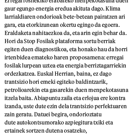
Erregai fosilekiko erabateko menpekotasuna duen
gaur egungo energia eredua akituta dago. Klima
larrialdiaren ondorioak bete-betean pairatzen ari
gara, eta etorkizunean okertu egingo da egoera.
Eraldaketa nahitaezkoa da, eta arin egin behar da.
Hori da Stop Fosilak plataforma sortu berriak
egiten duen diagnostikoa, eta honako hau da horri
irtenbidea emateko haren proposamena: erregai
fosilak lurpean uztea eta energia berriztagarriekin
ordezkatzea. Euskal Herrian, baina, ez dago
trantsizio hori emeki egiteko baldintzarik,
petrolioarekin eta gasarekin duen menpekotasuna
itzela baita. Abiapuntu zaila eta erlojua ere kontra
izanda, uste dute ezin dela trantsizio perfektuaren
zain geratu. Datuei begira, ondorioztatu
dute autokontsumorako azpiegitura txiki eta
ertainek sortzen dutena osatzeko,