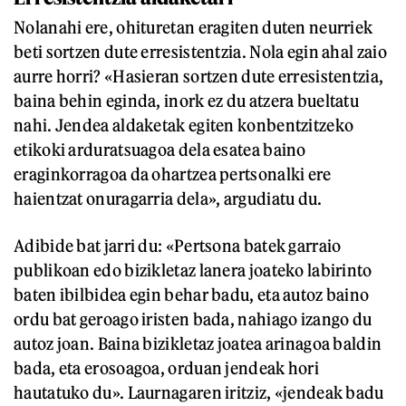
Nolanahi ere, ohituretan eragiten duten neurriek
beti sortzen dute erresistentzia. Nola egin ahal zaio
aurre horri? «Hasieran sortzen dute erresistentzia,
baina behin eginda, inork ez du atzera bueltatu
nahi. Jendea aldaketak egiten konbentzitzeko
etikoki arduratsuagoa dela esatea baino
eraginkorragoa da ohartzea pertsonalki ere
haientzat onuragarria dela», argudiatu du.
Adibide bat jarri du: «Pertsona batek garraio
publikoan edo bizikletaz lanera joateko labirinto
baten ibilbidea egin behar badu, eta autoz baino
ordu bat geroago iristen bada, nahiago izango du
autoz joan. Baina bizikletaz joatea arinagoa baldin
bada, eta erosoagoa, orduan jendeak hori
hautatuko du». Laurnagaren iritziz, «jendeak badu