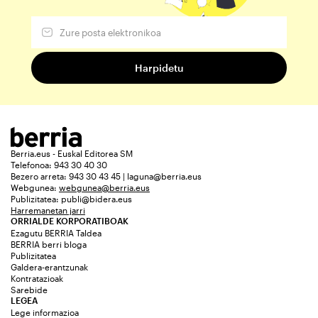
Berria.eus - Euskal Editorea SM
Telefonoa: 943 30 40 30
Bezero arreta: 943 30 43 45 | laguna@berria.eus
Webgunea:
webgunea@berria.eus
Publizitatea:
publi@bidera.eus
Harremanetan jarri
ORRIALDE KORPORATIBOAK
Ezagutu BERRIA Taldea
BERRIA berri bloga
Publizitatea
Galdera-erantzunak
Kontratazioak
Sarebide
LEGEA
Lege informazioa