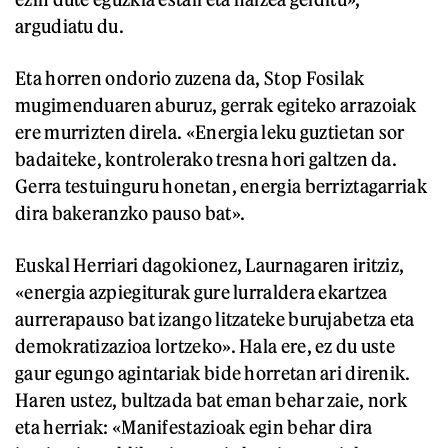
argudiatu du.
Eta horren ondorio zuzena da, Stop Fosilak
mugimenduaren aburuz, gerrak egiteko arrazoiak
ere murrizten direla. «Energia leku guztietan sor
badaiteke, kontrolerako tresna hori galtzen da.
Gerra testuinguru honetan, energia berriztagarriak
dira bakeranzko pauso bat».
Euskal Herriari dagokionez, Laurnagaren iritziz,
«energia azpiegiturak gure lurraldera ekartzea
aurrerapauso bat izango litzateke burujabetza eta
demokratizazioa lortzeko». Hala ere, ez du uste
gaur egungo agintariak bide horretan ari direnik.
Haren ustez, bultzada bat eman behar zaie, nork
eta herriak: «Manifestazioak egin behar dira