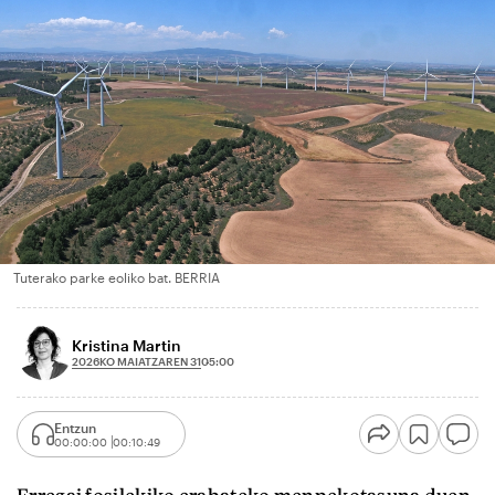
Tuterako parke eoliko bat. BERRIA
Kristina Martin
2026KO MAIATZAREN 31
05:00
Entzun
00:00:00
00:10:49