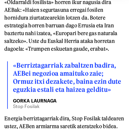
«Oldarraldi fosilista» horren ikur nagusia dira
AEBak: «Haien segurtasuna erregai fosilen
hornidura ziurtatzearekin lotzen da. Botere
estrategia horren barruan dago Errusia eta Iran
baztertu nahi izatea, «Europari bere gas naturala
saltzeko». Uste du Euskal Herria ataka horretan
dagoela: «Trumpen eskuetan gaude, erabat».
«Berriztagarriak zabaltzen badira,
AEBei negozioa amaituko zaie;
Ormuz itxi dezakete, baina ezin dute
eguzkia estali eta haizea gelditu»
GORKA LAURNAGA
Stop Fosilak
Energia berriztagarriak dira, Stop Fosilak taldearen
ustez, AEBen armiarma saretik ateratzeko bidea.