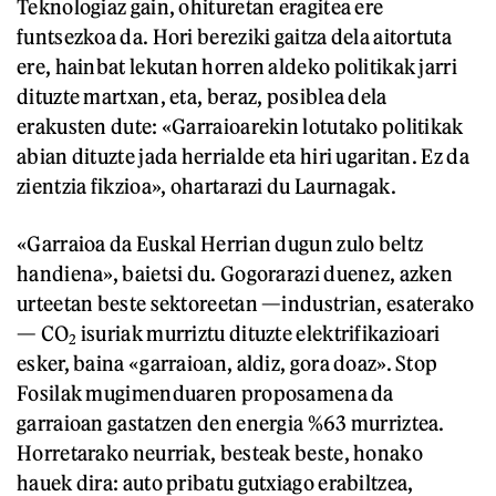
Teknologiaz gain, ohituretan eragitea ere
funtsezkoa da. Hori bereziki gaitza dela aitortuta
ere, hainbat lekutan horren aldeko politikak jarri
dituzte martxan, eta, beraz, posiblea dela
erakusten dute: «Garraioarekin lotutako politikak
abian dituzte jada herrialde eta hiri ugaritan. Ez da
zientzia fikzioa», ohartarazi du Laurnagak.
«Garraioa da Euskal Herrian dugun zulo beltz
handiena», baietsi du. Gogorarazi duenez, azken
urteetan beste sektoreetan —industrian, esaterako
— CO
isuriak murriztu dituzte elektrifikazioari
2
esker, baina «garraioan, aldiz, gora doaz». Stop
Fosilak mugimenduaren proposamena da
garraioan gastatzen den energia %63 murriztea.
Horretarako neurriak, besteak beste, honako
hauek dira: auto pribatu gutxiago erabiltzea,