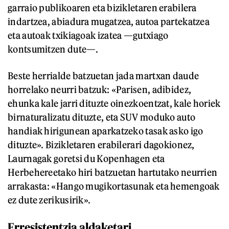
garraio publikoaren eta bizikletaren erabilera
indartzea, abiadura mugatzea, autoa partekatzea
eta autoak txikiagoak izatea —gutxiago
kontsumitzen dute—.
Beste herrialde batzuetan jada martxan daude
horrelako neurri batzuk: «Parisen, adibidez,
ehunka kale jarri dituzte oinezkoentzat, kale horiek
birnaturalizatu dituzte, eta SUV moduko auto
handiak hirigunean aparkatzeko tasak asko igo
dituzte». Bizikletaren erabilerari dagokionez,
Laurnagak goretsi du Kopenhagen eta
Herbehereetako hiri batzuetan hartutako neurrien
arrakasta: «Hango mugikortasunak eta hemengoak
ez dute zerikusirik».
Erresistentzia aldaketari