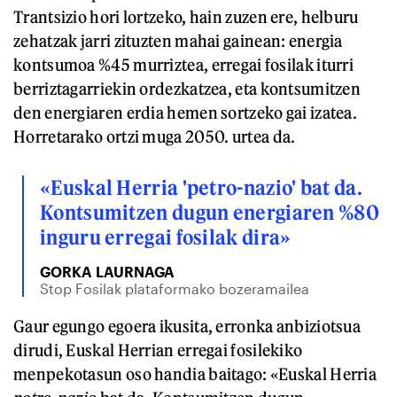
Trantsizio hori lortzeko, hain zuzen ere, helburu
zehatzak jarri zituzten mahai gainean: energia
kontsumoa %45 murriztea, erregai fosilak iturri
berriztagarriekin ordezkatzea, eta kontsumitzen
den energiaren erdia hemen sortzeko gai izatea.
Horretarako ortzi muga 2050. urtea da.
«Euskal Herria 'petro-nazio'
bat da.
Kontsumitzen dugun energiaren %80
inguru erregai fosilak dira»
GORKA LAURNAGA
Stop Fosilak plataformako bozeramailea
Gaur egungo egoera ikusita, erronka anbiziotsua
dirudi, Euskal Herrian erregai fosilekiko
menpekotasun oso handia baitago: «Euskal Herria