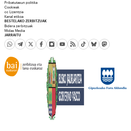
Pribatutasun politika
Cookieak
cc Lizentzia
Kanal etikoa
BESTELAKO ZERBITZUAK
Bidera zerbitzuak
Midas Media
JARRAITU