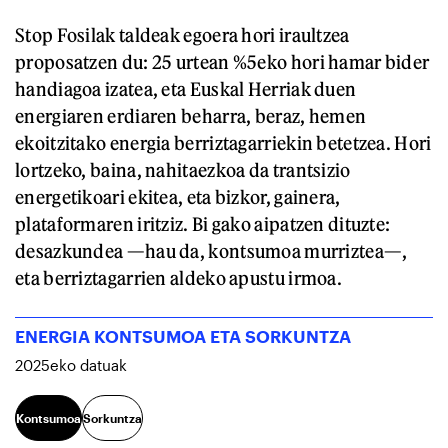
Stop Fosilak taldeak egoera hori iraultzea
proposatzen du: 25 urtean %5eko hori hamar bider
handiagoa izatea, eta Euskal Herriak duen
energiaren erdiaren beharra, beraz, hemen
ekoitzitako energia berriztagarriekin betetzea. Hori
lortzeko, baina, nahitaezkoa da trantsizio
energetikoari ekitea, eta bizkor, gainera,
plataformaren iritziz. Bi gako aipatzen dituzte:
desazkundea —hau da, kontsumoa murriztea—,
eta berriztagarrien aldeko apustu irmoa.