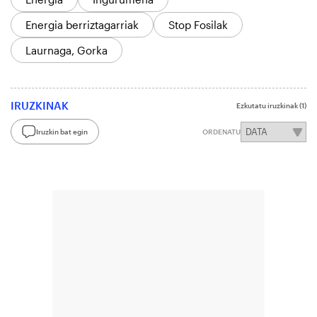
Energia berriztagarriak
Stop Fosilak
Laurnaga, Gorka
IRUZKINAK
Ezkutatu iruzkinak
(1)
Iruzkin bat egin
ORDENATU