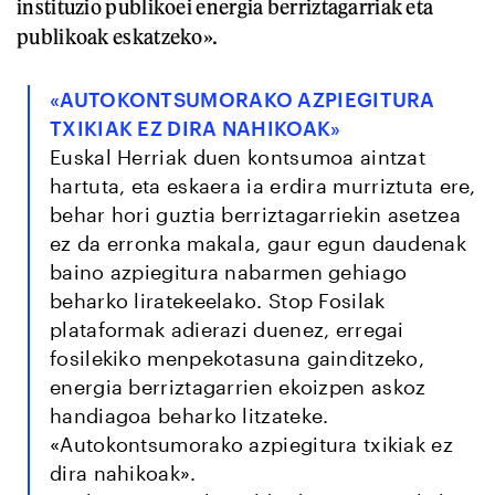
instituzio publikoei energia berriztagarriak eta
publikoak eskatzeko».
«AUTOKONTSUMORAKO AZPIEGITURA
TXIKIAK EZ DIRA NAHIKOAK»
Euskal Herriak duen kontsumoa aintzat
hartuta, eta eskaera ia erdira murriztuta ere,
behar hori guztia berriztagarriekin asetzea
ez da erronka makala, gaur egun daudenak
baino azpiegitura nabarmen gehiago
beharko liratekeelako. Stop Fosilak
plataformak adierazi duenez, erregai
fosilekiko menpekotasuna gainditzeko,
energia berriztagarrien ekoizpen askoz
handiagoa beharko litzateke.
«Autokontsumorako azpiegitura txikiak ez
dira nahikoak».