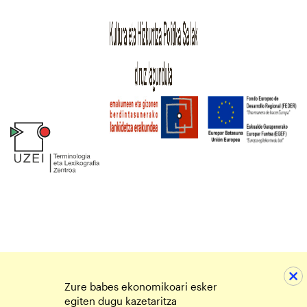
Zure babes ekonomikoari esker
egiten dugu kazetaritza