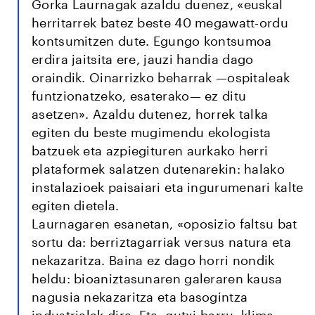
Gorka Laurnagak azaldu duenez, «euskal
herritarrek batez beste 40 megawatt-ordu
kontsumitzen dute. Egungo kontsumoa
erdira jaitsita ere, jauzi handia dago
oraindik. Oinarrizko beharrak —ospitaleak
funtzionatzeko, esaterako— ez ditu
asetzen». Azaldu dutenez, horrek talka
egiten du beste mugimendu ekologista
batzuek eta azpiegituren aurkako herri
plataformek salatzen dutenarekin: halako
instalazioek paisaiari eta ingurumenari kalte
egiten dietela.
Laurnagaren esanetan, «oposizio faltsu bat
sortu da: berriztagarriak versus natura eta
nekazaritza. Baina ez dago horri nondik
heldu: bioaniztasunaren galeraren kausa
nagusia nekazaritza eta basogintza