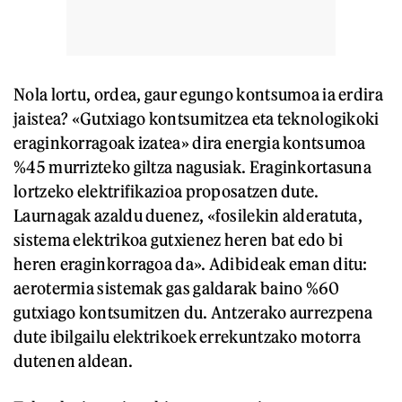
Nola lortu, ordea, gaur egungo kontsumoa ia erdira
jaistea? «Gutxiago kontsumitzea eta teknologikoki
eraginkorragoak izatea» dira energia kontsumoa
%45 murrizteko giltza nagusiak. Eraginkortasuna
lortzeko elektrifikazioa proposatzen dute.
Laurnagak azaldu duenez, «fosilekin alderatuta,
sistema elektrikoa gutxienez heren bat edo bi
heren eraginkorragoa da». Adibideak eman ditu:
aerotermia sistemak gas galdarak baino %60
gutxiago kontsumitzen du. Antzerako aurrezpena
dute ibilgailu elektrikoek errekuntzako motorra
dutenen aldean.