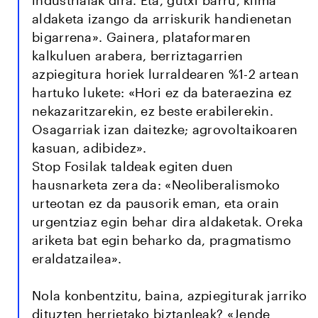
industrialak dira. Eta, gutxi barru, klima
aldaketa izango da arriskurik handienetan
bigarrena». Gainera, plataformaren
kalkuluen arabera, berriztagarrien
azpiegitura horiek lurraldearen %1-2 artean
hartuko lukete: «Hori ez da bateraezina ez
nekazaritzarekin, ez beste erabilerekin.
Osagarriak izan daitezke; agrovoltaikoaren
kasuan, adibidez».
Stop Fosilak taldeak egiten duen
hausnarketa zera da: «Neoliberalismoko
urteotan ez da pausorik eman, eta orain
urgentziaz egin behar dira aldaketak. Oreka
ariketa bat egin beharko da, pragmatismo
eraldatzailea».
Nola konbentzitu, baina, azpiegiturak jarriko
dituzten herrietako biztanleak? «Jende