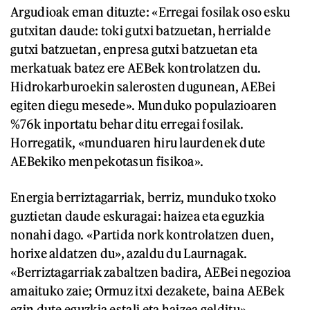
Argudioak eman dituzte: «Erregai fosilak oso esku
gutxitan daude: toki gutxi batzuetan, herrialde
gutxi batzuetan, enpresa gutxi batzuetan eta
merkatuak batez ere AEBek kontrolatzen du.
Hidrokarburoekin salerosten dugunean, AEBei
egiten diegu mesede». Munduko populazioaren
%76k inportatu behar ditu erregai fosilak.
Horregatik, «munduaren hiru laurdenek dute
AEBekiko menpekotasun fisikoa».
Energia berriztagarriak, berriz, munduko txoko
guztietan daude eskuragai: haizea eta eguzkia
nonahi dago. «Partida nork kontrolatzen duen,
horixe aldatzen du», azaldu du Laurnagak.
«Berriztagarriak zabaltzen badira, AEBei negozioa
amaituko zaie; Ormuz itxi dezakete, baina AEBek
ezin dute eguzkia estali eta haizea gelditu»,