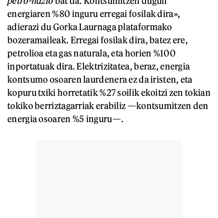
petro-nazio
bat da. Kontsumitzen dugun
energiaren %80 inguru erregai fosilak dira»,
adierazi du Gorka Laurnaga plataformako
bozeramaileak. Erregai fosilak dira, batez ere,
petrolioa eta gas naturala, eta horien %100
inportatuak dira. Elektrizitatea, beraz, energia
kontsumo osoaren laurdenera ez da iristen, eta
kopuru txiki horretatik %27 soilik ekoitzi zen tokian
tokiko berriztagarriak erabiliz —kontsumitzen den
energia osoaren %5 inguru—.