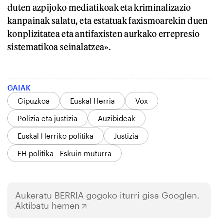
duten azpijoko mediatikoak eta kriminalizazio
kanpainak salatu, eta estatuak faxismoarekin duen
konplizitatea eta antifaxisten aurkako errepresio
sistematikoa seinalatzea».
GAIAK
Gipuzkoa
Euskal Herria
Vox
Polizia eta justizia
Auzibideak
Euskal Herriko politika
Justizia
EH politika - Eskuin muturra
Aukeratu
BERRIA
gogoko iturri gisa Googlen.
Aktibatu hemen