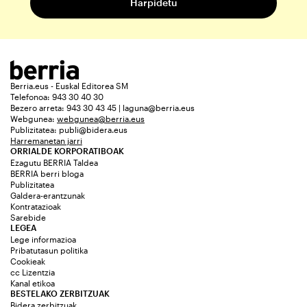
Berria.eus - Euskal Editorea SM
Telefonoa: 943 30 40 30
Bezero arreta: 943 30 43 45 | laguna@berria.eus
Webgunea:
webgunea@berria.eus
Publizitatea:
publi@bidera.eus
Harremanetan jarri
ORRIALDE KORPORATIBOAK
Ezagutu BERRIA Taldea
BERRIA berri bloga
Publizitatea
Galdera-erantzunak
Kontratazioak
Sarebide
LEGEA
Lege informazioa
Pribatutasun politika
Cookieak
cc Lizentzia
Kanal etikoa
BESTELAKO ZERBITZUAK
Bidera zerbitzuak