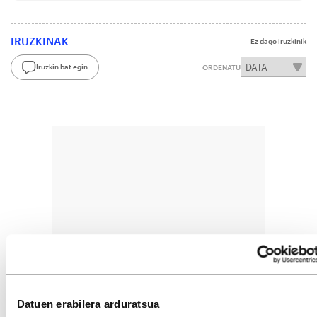
IRUZKINAK
Ez dago iruzkinik
Iruzkin bat egin
ORDENATU
Datuen erabilera arduratsua