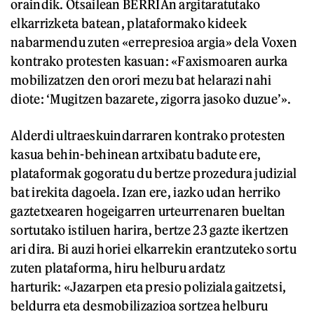
oraindik. Otsailean BERRIAn argitaratutako
elkarrizketa batean, plataformako kideek
nabarmendu zuten «errepresioa argia» dela Voxen
kontrako protesten kasuan: «Faxismoaren aurka
mobilizatzen den orori mezu bat helarazi nahi
diote: ‘Mugitzen bazarete, zigorra jasoko duzue’».
Alderdi ultraeskuindarraren kontrako protesten
kasua behin-behinean artxibatu badute ere,
plataformak gogoratu du bertze prozedura judizial
bat irekita dagoela. Izan ere, iazko udan herriko
gaztetxearen hogeigarren urteurrenaren bueltan
sortutako istiluen harira, bertze 23 gazte ikertzen
ari dira. Bi auzi horiei elkarrekin erantzuteko sortu
zuten plataforma, hiru helburu ardatz
harturik: «Jazarpen eta presio poliziala gaitzetsi,
beldurra eta desmobilizazioa sortzea helburu