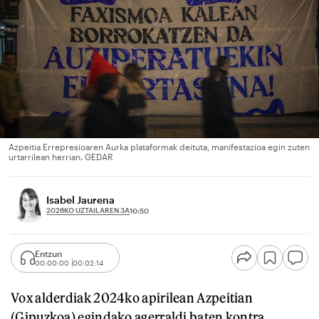
Azpeitia Errepresioaren Aurka plataformak deituta, manifestazioa egin zuten
urtarrilean herrian. GEDAR
Isabel Jaurena
2026KO UZTAILAREN 3A
10:50
Entzun
00:00:00
00:02:14
Vox alderdiak 2024ko apirilean Azpeitian
(Gipuzkoa) egindako agerraldi baten kontra