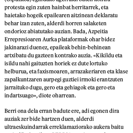
protesta egin zuten hainbat herritarrek, eta
haietako hogeik epailearen aitzinean deklaratu
behar izan zuten, alderdi horren salaketen
ondorioz abiatutako auzian. Bada, Azpeitia
Errepresioaren Aurka plataformak ohar bidez
jakinarazi duenez, epaileak behin-behinean
artxibatu du gazteen kontrako auzia. «Kikildu eta
isildu nahi gaituzten horiek ez dute lortuko
helburua, eta faxismoaren, arrazakeriaren eta klase
zapalkuntzaren aurpegi guztiei irmoki erantzuten
jarraituko dugu, gero eta gehiagok eta gero eta
indartsuago», diote oharrean.
Berri ona dela erran badute ere, adi egonen dira
auziak zer bide hartzen duen, alderdi
ultraeskuindarrak erreklamaziorako aukera baitu