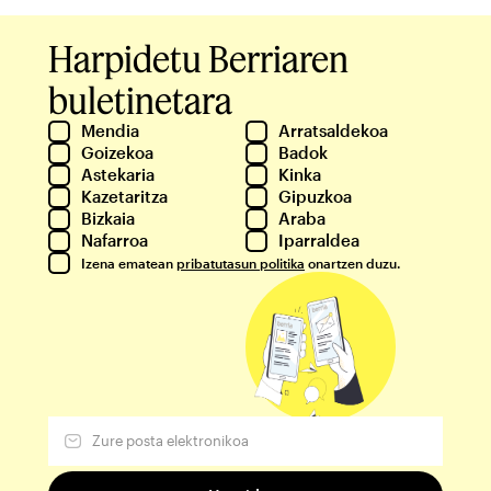
Harpidetu Berriaren
buletinetara
Mendia
Arratsaldekoa
Goizekoa
Badok
Astekaria
Kinka
Kazetaritza
Gipuzkoa
Bizkaia
Araba
Nafarroa
Iparraldea
Izena ematean
pribatutasun politika
onartzen duzu.