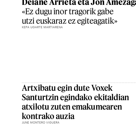
Deiane Arrieta eta Jon Amezag
«Ez dugu inor tragorik gabe
utzi euskaraz ez egiteagatik»
KEPA UGARTE MARTIARENA
Artxibatu egin dute Voxek
Santurtzin egindako ekitaldian
atxilotu zuten emakumearen
kontrako auzia
JUNE MONTERO VIGUERA