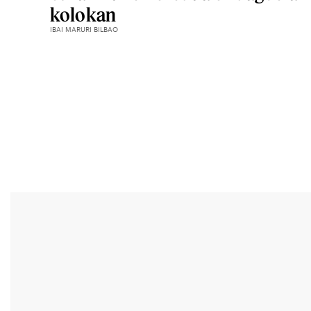
kolokan
IBAI MARURI BILBAO