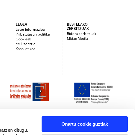
LEGEA
BESTELAKO
ZERBITZUAK
Lege informazioa
Bidera zerbitzuak
Pribatutasun politika
Midas Media
Cookieak
cc Lizentzia
Kanal etikoa
Onartu cookie guztiak
satzen ditugu,