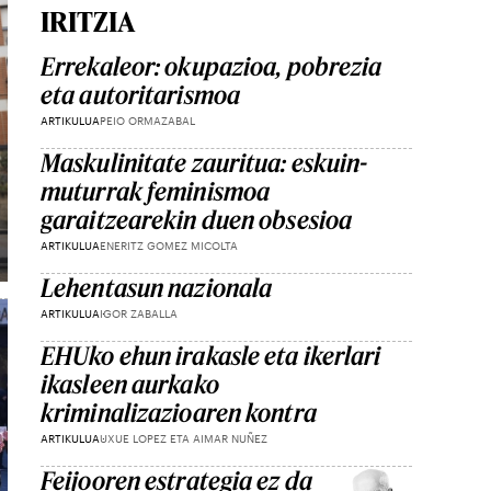
IRITZIA
Errekaleor: okupazioa, pobrezia
eta autoritarismoa
ARTIKULUA
PEIO ORMAZABAL
Maskulinitate zauritua: eskuin-
muturrak feminismoa
garaitzearekin duen obsesioa
ARTIKULUA
ENERITZ GOMEZ MICOLTA
Lehentasun nazionala
ARTIKULUA
IGOR ZABALLA
EHUko ehun irakasle eta ikerlari
ikasleen aurkako
kriminalizazioaren kontra
ARTIKULUA
UXUE LOPEZ ETA AIMAR NUÑEZ
Feijooren estrategia ez da