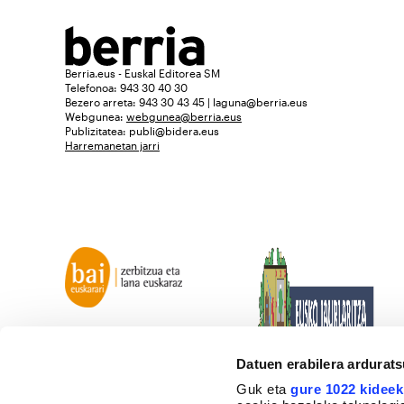
Berria.eus - Euskal Editorea SM
Telefonoa: 943 30 40 30
Bezero arreta: 943 30 43 45 | laguna@berria.eus
Webgunea:
webgunea@berria.eus
Publizitatea:
publi@bidera.eus
Harremanetan jarri
Datuen erabilera ardurat
Guk eta
gure 1022 kideek