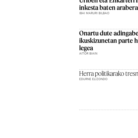
inkesta baten arabera
IBAI MARURI BILBAO
Onartu dute adingab
ikuskizunetan parte h
legea
AITOR BIAIN
Herra politikarako tre
EDURNE ELIZONDO