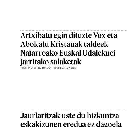
Artxibatu egin dituzte Vox eta
Abokatu Kristauak taldeek
Nafarroako Euskal Udalekuei
jarritako salaketak
IRATI MONTIEL BRAVO - ISABEL JAURENA
Jaurlaritzak uste du hizkuntza
eskakizunen eredua ez dagoela