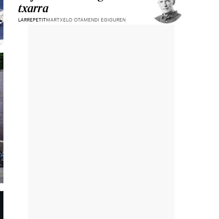
txarra
LARREPETIT
MARTXELO OTAMENDI EGIGUREN