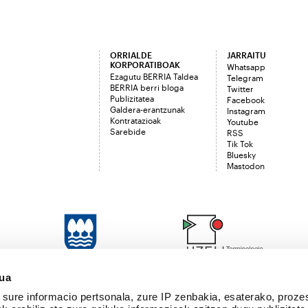
ORRIALDE
JARRAITU
KORPORATIBOAK
Whatsapp
Ezagutu BERRIA Taldea
Telegram
BERRIA berri bloga
Twitter
Publizitatea
Facebook
Galdera-erantzunak
Instagram
Kontratazioak
Youtube
Sarebide
RSS
Tik Tok
Bluesky
Mastodon
sua
sure informacio pertsonala, zure IP zenbakia, esaterako, proze