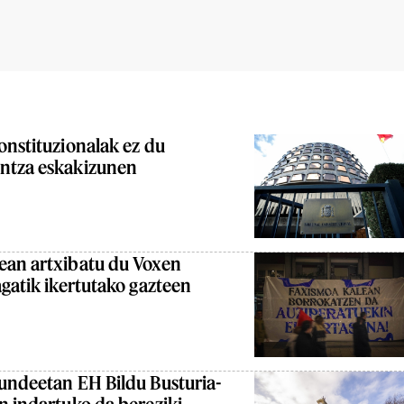
onstituzionalak ez du
ntza eskakizunen
ean artxibatu du Voxen
agatik ikertutako gazteen
undeetan EH Bildu Busturia-
n indartuko da bereziki,