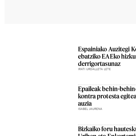
Espainiako Auzitegi K
ebatziko EAEko hizku
derrigortasunaz
IRATI URDALLETA LETE
Epaileak behin-behin
kontra protesta egite
auzia
ISABEL JAURENA
Bizkaiko foru hautesk
Uriben eta Enkarterri