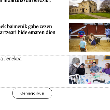
eek baimenik gabe zezen
artzeari bide ematen dion
sna denekoa
Gehiago ikusi