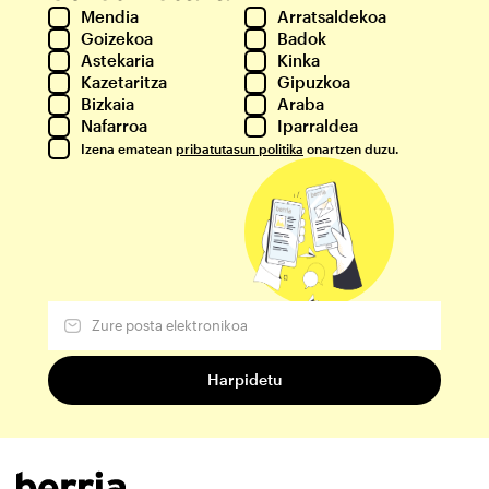
Mendia
Arratsaldekoa
Goizekoa
Badok
Astekaria
Kinka
Kazetaritza
Gipuzkoa
Bizkaia
Araba
Nafarroa
Iparraldea
Izena ematean
pribatutasun politika
onartzen duzu.