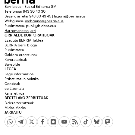
Berria.eus - Euskal Editorea SM
Telefonoa: 943 30 40 30
Bezero arreta: 943 30 43 45 | laguna@berria.eus
Webgunea:
webgunea@berria.eus
Publizitatea:
publi@bidera.eus
Harremanetan jarri
ORRIALDE KORPORATIBOAK
Ezagutu BERRIA Taldea
BERRIA berri bloga
Publizitatea
Galdera-erantzunak
Kontratazioak
Sarebide
LEGEA
Lege informazioa
Pribatutasun politika
Cookieak
cc Lizentzia
Kanal etikoa
BESTELAKO ZERBITZUAK
Bidera zerbitzuak
Midas Media
JARRAITU