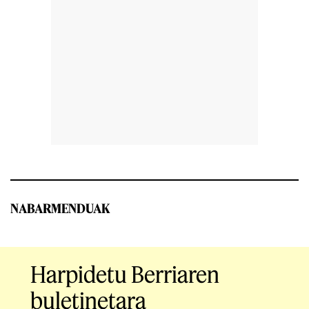
NABARMENDUAK
Harpidetu Berriaren
buletinetara