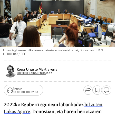
Lukas Agirreren hilketaren epaiketaren saioetako bat, Donostian. JUAN
HERRERO / EFE
Kepa Ugarte Martiarena
2026KO EKAINAREN 3A
18:25
Entzun
00:00:00
00:02:08
2022ko Eguberri egunean labankadaz
hil zuten
Lukas Agirre,
Donostian, eta haren heriotzaren