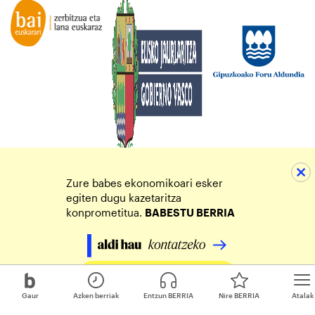
Zure babes ekonomikoari esker
egiten dugu kazetaritza
konprometitua.
BABESTU BERRIA
Egin zure ekarpena
Gaur
Azken berriak
Entzun BERRIA
Nire BERRIA
Atalak