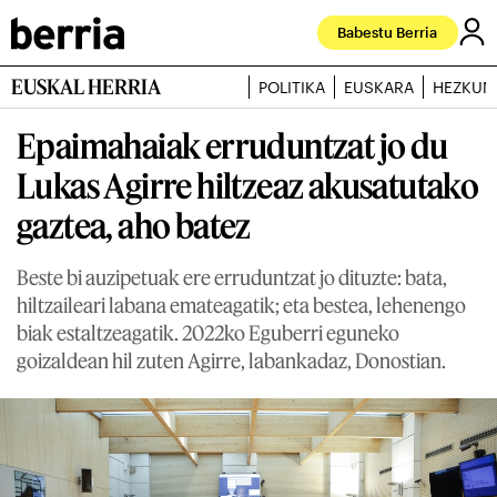
Babestu Berria
EUSKAL HERRIA
POLITIKA
EUSKARA
HEZKUN
Epaimahaiak erruduntzat jo du
Lukas Agirre hiltzeaz akusatutako
gaztea, aho batez
Beste bi auzipetuak ere erruduntzat jo dituzte: bata,
hiltzaileari labana emateagatik; eta bestea, lehenengo
biak estaltzeagatik. 2022ko Eguberri eguneko
goizaldean hil zuten Agirre, labankadaz, Donostian.