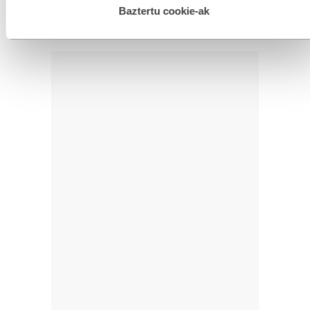
esplizitua ematen diguzu.
Gehiago irakurri
Baztertu cookie-ak