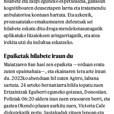
hilabete eta zazpi eguneko espetxealdia, gaitasun
kognitiboaren deuseztapen larria eta tratamendu
anbulatorioa kontuan hartuta. Eta azkenik,
prozesatutako emakumearen defentsak sei
hilabete eskatu ditu droga mendekotasunagatik
aplikatuko litzaiokeen aringarriagatik, eta atea
irekita utzi du indultua eskatzeko.
Epaiketak hilabete iraun du
Maiatzaren 8an hasi zen epaiketa —orduan eratu
zuten epaimahaia—, eta ekainaren 1era arte iraun
du. 2022ko abenduan hil zuten Agirre, labana
sartuta. 24 urteko hernaniarra hilda topatu zuen
Ertzaintzak Eguberri eguneko goizean, Donostian.
Poliziak 06:20 aldera izan zuen erasoaren berri, eta
gaztea Okendo plazan aurkitu zuen, Victoria Cafe
diskotekatik gertu. Sastakadak zituen lepoan eta