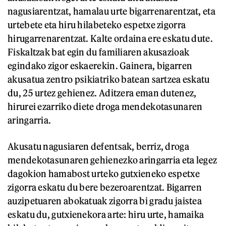
nagusiarentzat, hamalau urte bigarrenarentzat, eta
urtebete eta hiru hilabeteko espetxe zigorra
hirugarrenarentzat. Kalte ordaina ere eskatu dute.
Fiskaltzak bat egin du familiaren akusazioak
egindako zigor eskaerekin. Gainera, bigarren
akusatua zentro psikiatriko batean sartzea eskatu
du, 25 urtez gehienez. Aditzera eman dutenez,
hirurei ezarriko diete droga mendekotasunaren
aringarria.
Akusatu nagusiaren defentsak, berriz, droga
mendekotasunaren gehienezko aringarria eta legez
dagokion hamabost urteko gutxieneko espetxe
zigorra eskatu du bere bezeroarentzat. Bigarren
auzipetuaren abokatuak zigorra bi gradu jaistea
eskatu du, gutxienekora arte: hiru urte, hamaika