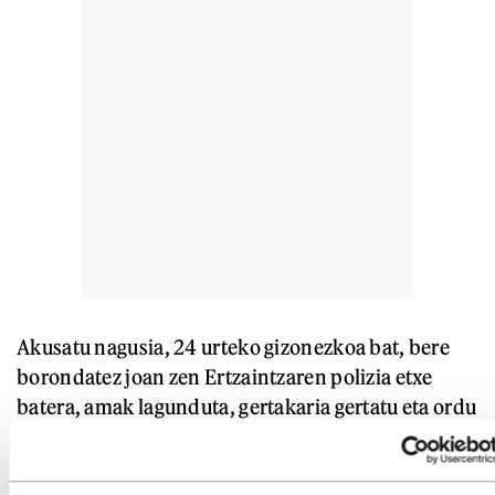
Akusatu nagusia, 24 urteko gizonezkoa bat, bere
borondatez joan zen Ertzaintzaren polizia etxe
batera, amak lagunduta, gertakaria gertatu eta ordu
batzuetara. Ordurako, Donostiako Udaltzaingoak
26 urteko beste gizon bat eta 28 urteko emakume