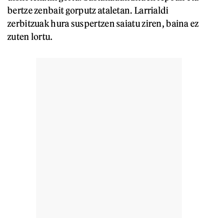
bertze zenbait gorputz ataletan. Larrialdi
zerbitzuak hura suspertzen saiatu ziren, baina ez
zuten lortu.