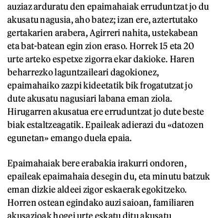
auziaz arduratu den epaimahaiak erruduntzat jo du
akusatu nagusia, aho batez; izan ere, aztertutako
gertakarien arabera, Agirreri nahita, ustekabean
eta bat-batean egin zion eraso. Horrek 15 eta 20
urte arteko espetxe zigorra ekar dakioke. Haren
beharrezko laguntzaileari dagokionez,
epaimahaiko zazpi kideetatik bik frogatutzat jo
dute akusatu nagusiari labana eman ziola.
Hirugarren akusatua ere erruduntzat jo dute beste
biak estaltzeagatik. Epaileak adierazi du «datozen
egunetan» emango duela epaia.
Epaimahaiak bere erabakia irakurri ondoren,
epaileak epaimahaia desegin du, eta minutu batzuk
eman dizkie aldeei zigor eskaerak egokitzeko.
Horren ostean egindako auzi saioan, familiaren
akusazioak hogei urte eskatu ditu akusatu