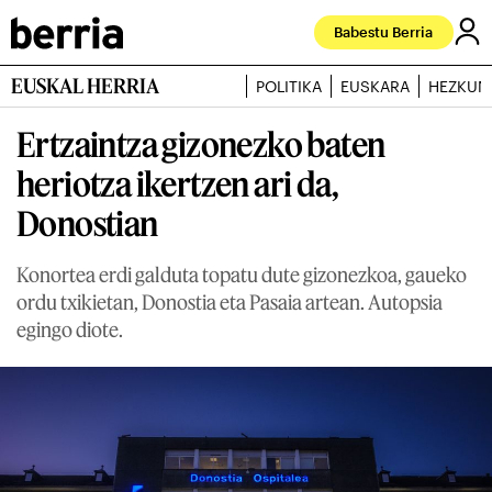
Babestu Berria
EUSKAL HERRIA
POLITIKA
EUSKARA
HEZKUN
Ertzaintza gizonezko baten
heriotza ikertzen ari da,
Donostian
Konortea erdi galduta topatu dute gizonezkoa, gaueko
ordu txikietan, Donostia eta Pasaia artean. Autopsia
egingo diote.