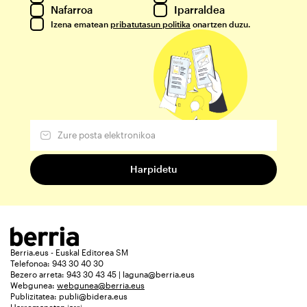
Nafarroa
Iparraldea
Izena ematean
pribatutasun politika
onartzen duzu.
Berria.eus - Euskal Editorea SM
Telefonoa: 943 30 40 30
Bezero arreta: 943 30 43 45 | laguna@berria.eus
Webgunea:
webgunea@berria.eus
Publizitatea:
publi@bidera.eus
Harremanetan jarri