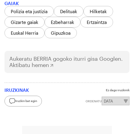
GAIAK
Polizia eta justizia
Delituak
Hilketak
Gizarte gaiak
Ezbeharrak
Ertzaintza
Euskal Herria
Gipuzkoa
Aukeratu
BERRIA
gogoko iturri gisa Googlen.
Aktibatu hemen
IRUZKINAK
Ez dago iruzkinik
Iruzkin bat egin
ORDENATU