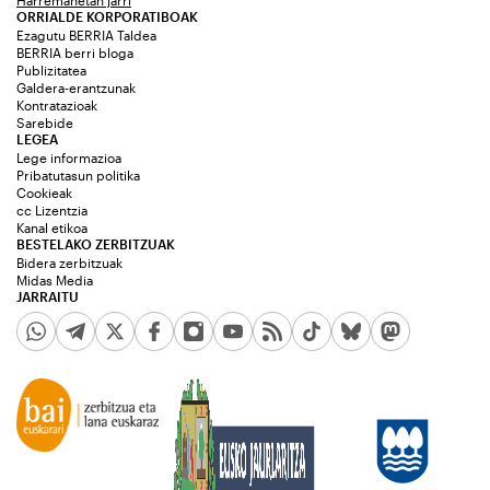
ORRIALDE KORPORATIBOAK
Ezagutu BERRIA Taldea
BERRIA berri bloga
Publizitatea
Galdera-erantzunak
Kontratazioak
Sarebide
LEGEA
Lege informazioa
Pribatutasun politika
Cookieak
cc Lizentzia
Kanal etikoa
BESTELAKO ZERBITZUAK
Bidera zerbitzuak
Midas Media
JARRAITU