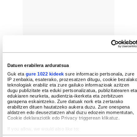
GEHIEN IRAKURRIAK
Datuen erabilera arduratsua
Guk eta
gure 1022 kideek
sure informacio pertsonala, zure
IP zenbakia, esaterako, prozesatzen ditugu, cookie bezalak
teknologiak erabiliz eta zure gailuko informazioak azitzen
dugu publizitate eta eduki pertsonalizatua, publizitatearen eta
edukiaren neurketa, audientzia-ikerketa eta zerbitzuen
INTERESGARRIA IZANGO ZAIZU
garapena eskaintzeko. Zure datuak nork eta zertarako
erabiltzen dituen hautatzeko aukera duzu. Zure onespena
aldatzen edo deuseztatzen ahal duzu edozein momentutan,
Cookie deklaraziotik edo Privacy triggerean klikatuz.
If you allow, we would also like to:
Collect information about your geographical location