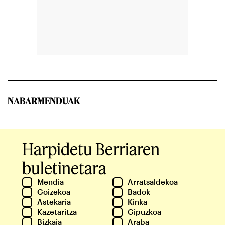
NABARMENDUAK
Harpidetu Berriaren
buletinetara
Mendia
Arratsaldekoa
Goizekoa
Badok
Astekaria
Kinka
Kazetaritza
Gipuzkoa
Bizkaia
Araba