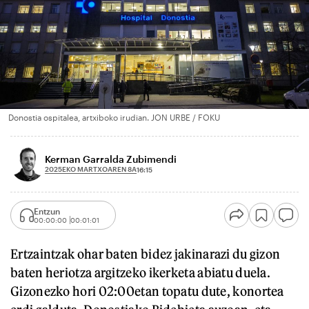
Donostia ospitalea, artxiboko irudian. JON URBE / FOKU
Kerman Garralda Zubimendi
2025EKO MARTXOAREN 8A
16:15
Entzun
00:00:00
00:01:01
Ertzaintzak ohar baten bidez jakinarazi du gizon
baten heriotza argitzeko ikerketa abiatu duela.
Gizonezko hori 02:00etan topatu dute, konortea