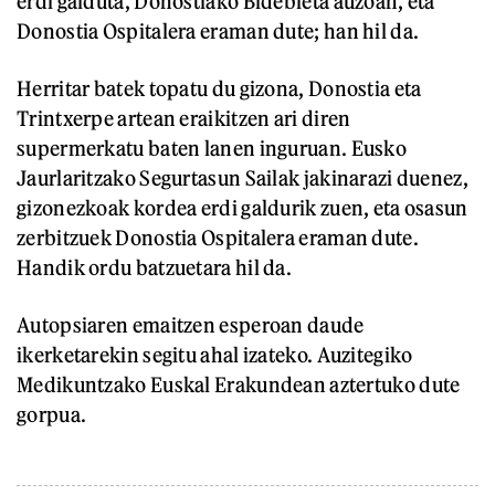
erdi galduta, Donostiako Bidebieta auzoan, eta
Donostia Ospitalera eraman dute; han hil da.
Herritar batek topatu du gizona, Donostia eta
Trintxerpe artean eraikitzen ari diren
supermerkatu baten lanen inguruan. Eusko
Jaurlaritzako Segurtasun Sailak jakinarazi duenez,
gizonezkoak kordea erdi galdurik zuen, eta osasun
zerbitzuek Donostia Ospitalera eraman dute.
Handik ordu batzuetara hil da.
Autopsiaren emaitzen esperoan daude
ikerketarekin segitu ahal izateko. Auzitegiko
Medikuntzako Euskal Erakundean aztertuko dute
gorpua.