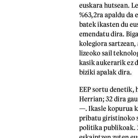
euskara hutsean. Le
%63,2ra apaldu da 
batek ikasten du eu
emendatu dira. Biga
kolegiora sartzean, 
lizeoko sail teknol
kasik aukerarik ez
biziki apalak dira.
EEP sortu denetik, h
Herrian; 32 dira gau
—. Ikasle kopurua k
pribatu giristinoko 
politika publikoak.
eskaintzen zuten eu