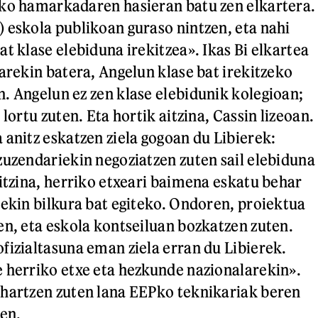
eko hamarkadaren hasieran batu zen elkartera.
 eskola publikoan guraso nintzen, eta nahi
t klase elebiduna irekitzea». Ikas Bi elkartea
harekin batera, Angelun klase bat irekitzeko
. Angelun ez zen klase elebidunik kolegioan;
 lortu zuten. Eta hortik aitzina, Cassin lizeoan.
 anitz eskatzen ziela gogoan du Libierek:
zuzendariekin negoziatzen zuten sail elebiduna
aitzina, herriko etxeari baimena eskatu behar
oekin bilkura bat egiteko. Ondoren, proiektua
en, eta eskola kontseiluan bozkatzen zuten.
fizialtasuna eman ziela erran du Libierek.
 herriko etxe eta hezkunde nazionalarekin».
 hartzen zuten lana EEPko teknikariak beren
ren.