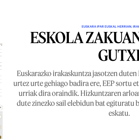
EUSKARA IPAR EUSKAL HERRIAN. IR
ESKOLA ZAKUA
GUTX
Euskarazko irakaskuntza jasotzen duten 
urtez urte gehiago badira ere, EEP sortu
urriak dira oraindik. Hizkuntzaren arloa
dute zinezko sail elebidun bat egituratu 
eskatu.