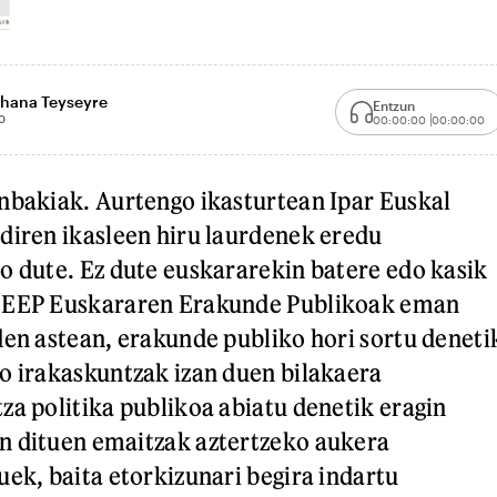
ihana Teyseyre
Entzun
0
00:00:00
00:00:00
nbakiak. Aurtengo ikasturtean Ipar Euskal
diren ikasleen hiru laurdenek eredu
o dute. Ez dute euskararekin batere edo kasik
 EEP Euskararen Erakunde Publikoak eman
den astean, erakunde publiko hori sortu deneti
o irakaskuntzak izan duen bilakaera
za politika publikoa abiatu denetik eragin
n dituen emaitzak aztertzeko aukera
uek, baita etorkizunari begira indartu