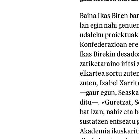
Baina Ikas Biren ba
lan egin nahi genue
udaleku proiektuak 
Konfederazioan ere 
Ikas Birekin desad
zatiketaraino iritsi
elkartea sortu zute
zuten, Ixabel Xarri
—gaur egun, Seaska,
ditu—. «Guretzat, S
bat izan, nahiz eta 
sustatzen entseatu g
Akademia ikuskaritz