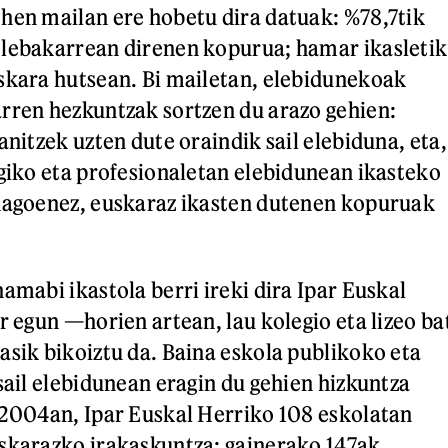
hen mailan ere hobetu dira datuak: %78,7tik
elebakarrean direnen kopurua; hamar ikasletik
skara hutsean. Bi mailetan, elebidunekoak
rren hezkuntzak sortzen du arazo gehien:
anitzek uzten dute oraindik sail elebiduna, eta,
ogiko eta profesionaletan elebidunean ikasteko
 dagoenez, euskaraz ikasten dutenen kopuruak
amabi ikastola berri ireki dira Ipar Euskal
r egun —horien artean, lau kolegio eta lizeo ba
asik bikoiztu da. Baina eskola publikoko eta
sail elebidunean eragin du gehien hizkuntza
 2004an, Ipar Euskal Herriko 108 eskolatan
skarazko irakaskuntza; gainerako 147ak