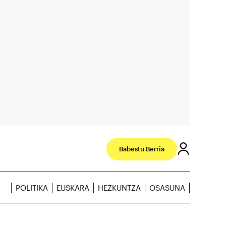
Babestu Berria
POLITIKA
EUSKARA
HEZKUNTZA
OSASUNA