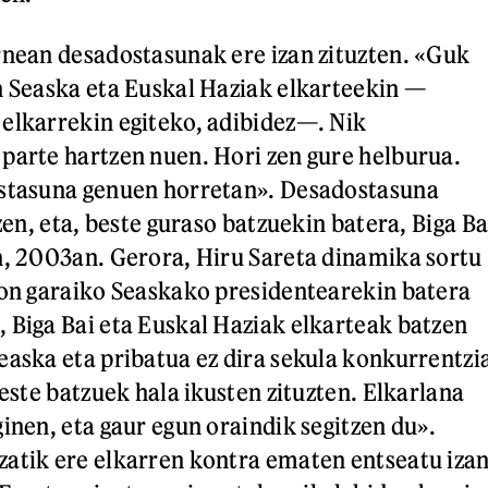
rnean desadostasunak ere izan zituzten. «Guk
n Seaska eta Euskal Haziak elkarteekin —
elkarrekin egiteko, adibidez—. Nik
parte hartzen nuen. Hori zen gure helburua.
ostasuna genuen horretan». Desadostasuna
 zen, eta, beste guraso batzuekin batera, Biga Ba
n, 2003an. Gerora, Hiru Sareta dinamika sortu
ton garaiko Seaskako presidentearekin batera
 Biga Bai eta Euskal Haziak elkarteak batzen
easka eta pribatua ez dira sekula konkurrentzi
beste batzuek hala ikusten zituzten. Elkarlana
inen, eta gaur egun oraindik segitzen du».
atik ere elkarren kontra ematen entseatu iza