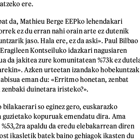
atzeko ere.
bat da, Mathieu Berge EEPko lehendakari
orrek ez du erran nahi orain arte ez dutenik
tzarik jaso. Hala ere, ez da aski». Paul Bilbao
Eragileen Kontseiluko idazkari nagusiaren
ua da jakitea zure komunitatean %73k ez dutel
rekin». Azken urteetan izandako hobekuntzak
a abisua eman du: «Erritmo honetan, zenbat
 zenbaki duinetara iristeko?».
 bilakaerari so eginez gero, euskarazko
a guzietako kopuruak emendatu dira. Ama
 %53,2ra apaldu da eredu elebakarrean diren
ost ikasletik batek baino gehiagok ikasten du