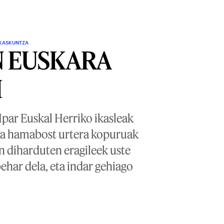
AKASKUNTZA
N EUSKARA
I
Ipar Euskal Herriko ikasleak
 eta hamabost urtera kopuruak
n diharduten eragileek uste
behar dela, eta indar gehiago