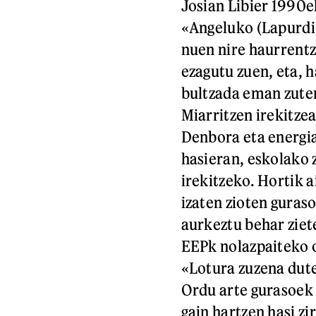
Josian Libier 1990
«Angeluko (Lapurdi)
nuen nire haurrentza
ezagutu zuen, eta, 
bultzada eman zuten
Miarritzen irekitzea
Denbora eta energia
hasieran, eskolako 
irekitzeko. Hortik 
izaten zioten guras
aurkeztu behar ziet
EEPk nolazpaiteko o
«Lotura zuzena dute
Ordu arte gurasoek
gain hartzen hasi zi