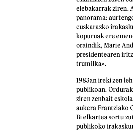
elebakarrak ziren. 
panorama: aurtengo
euskarazko irakasku
kopuruak ere emend
oraindik, Marie And
presidentearen iritz
trumilka».
1983an ireki zen leh
publikoan. Ordurako
ziren zenbait eskol
aukera Frantziako 
Bi elkartea sortu zu
publikoko irakasku