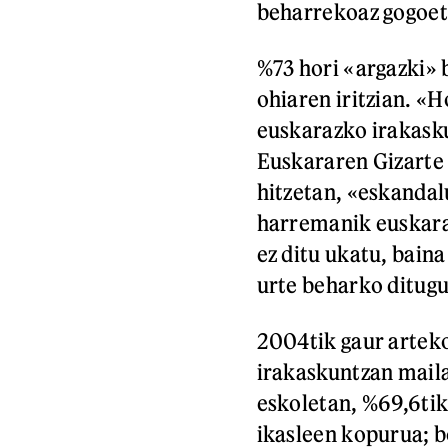
beharrekoaz gogoet
%73 hori «argazki» 
ohiaren iritzian. «H
euskarazko irakaskun
Euskararen Gizarte 
hitzetan, «eskandal
harremanik euskara
ez ditu ukatu, bain
urte beharko ditugu
2004tik gaur arteko
irakaskuntzan mail
eskoletan, %69,6tik
ikasleen kopurua; b