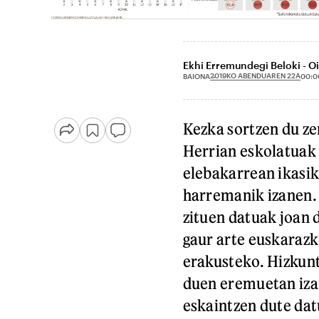
Ekhi Erremundegi Beloki - O
2019KO ABENDUAREN 22A
BAIONA
00:0
Kezka sortzen du ze
Herrian eskolatuak 
elebakarrean ikasik
harremanik izanen.
zituen datuak joan 
gaur arte euskarazk
erakusteko. Hizkunt
duen eremuetan iza
eskaintzen dute dat