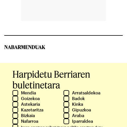
NABARMENDUAK
Harpidetu Berriaren
buletinetara
Mendia
Arratsaldekoa
Goizekoa
Badok
Astekaria
Kinka
Kazetaritza
Gipuzkoa
Bizkaia
Araba
Nafarroa
Iparraldea
Izena ematean
pribatutasun politika
onartzen duzu.