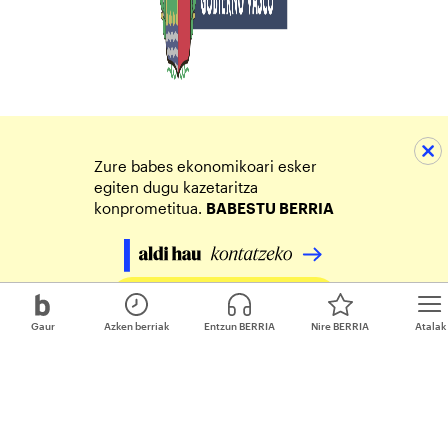
Zure babes ekonomikoari esker
egiten dugu kazetaritza
konprometitua.
BABESTU BERRIA
Egin zure ekarpena
Gaur
Azken berriak
Entzun BERRIA
Nire BERRIA
Atalak