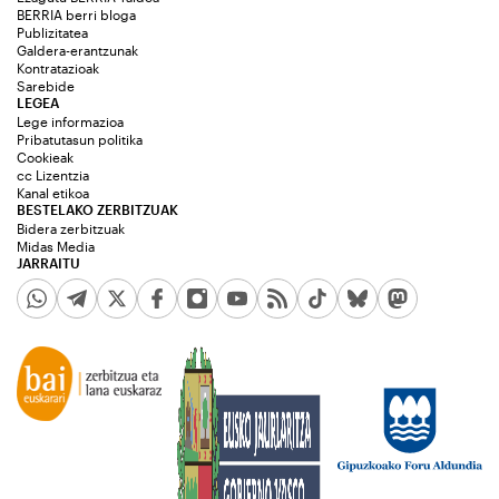
BERRIA berri bloga
Publizitatea
Galdera-erantzunak
Kontratazioak
Sarebide
LEGEA
Lege informazioa
Pribatutasun politika
Cookieak
cc Lizentzia
Kanal etikoa
BESTELAKO ZERBITZUAK
Bidera zerbitzuak
Midas Media
JARRAITU