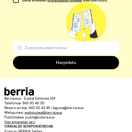
Berria.eus - Euskal Editorea SM
Telefonoa: 943 30 40 30
Bezero arreta: 943 30 43 45 | laguna@berria.eus
Webgunea:
webgunea@berria.eus
Publizitatea:
publi@bidera.eus
Harremanetan jarri
ORRIALDE KORPORATIBOAK
Ezagutu BERRIA Taldea