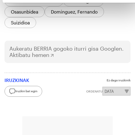
Nafarroako Gobernua
Gizarte gaiak
Osasunbidea
Dominguez, Fernando
Suizidioa
Aukeratu
BERRIA
gogoko iturri gisa Googlen.
Aktibatu hemen
IRUZKINAK
Ez dago iruzkinik
Iruzkin bat egin
ORDENATU