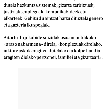
dutela hezkuntza sistemak, gizarte zerbitzuek,
justiziak, enpleguak, komunikabideek eta
elkarteek. Gehitu du aintzat hartu dituztela genero
eta gazteria ikuspegiak.
Aitortu du jokabide suizidak osasun publikoko
«arazo nabarmena» direla, «konplexuak direlako,
faktore askok eragiten dutelako eta kolpe handia
eragiten dielako pertsonei, familiei eta gizarteari».