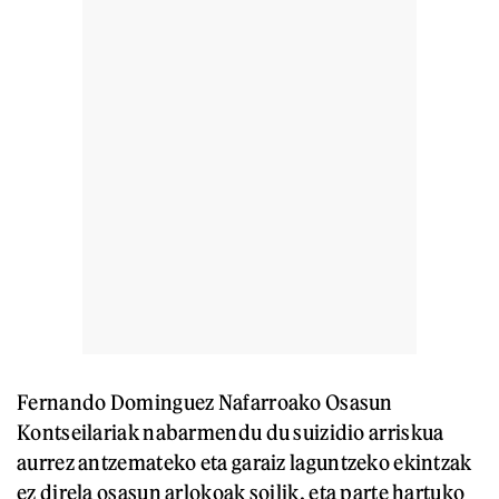
Fernando Dominguez Nafarroako Osasun
Kontseilariak nabarmendu du suizidio arriskua
aurrez antzemateko eta garaiz laguntzeko ekintzak
ez direla osasun arlokoak soilik, eta parte hartuko