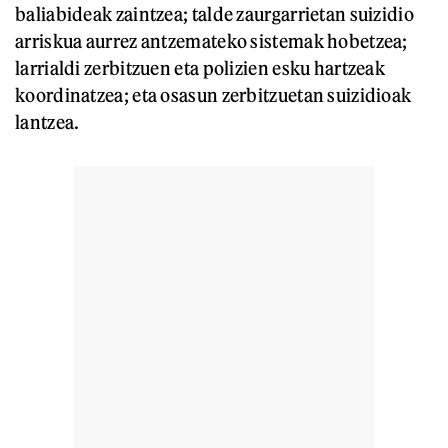
baliabideak zaintzea; talde zaurgarrietan suizidio
arriskua aurrez antzemateko sistemak hobetzea;
larrialdi zerbitzuen eta polizien esku hartzeak
koordinatzea; eta osasun zerbitzuetan suizidioak
lantzea.