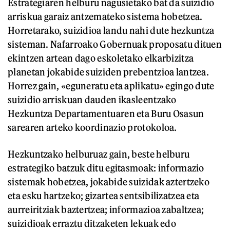
Estrategiaren helburu nagusietako bat da suizidio
arriskua garaiz antzemateko sistema hobetzea.
Horretarako, suizidioa landu nahi dute hezkuntza
sisteman. Nafarroako Gobernuak proposatu dituen
ekintzen artean dago eskoletako elkarbizitza
planetan jokabide suiziden prebentzioa lantzea.
Horrez gain, «eguneratu eta aplikatu» egingo dute
suizidio arriskuan dauden ikasleentzako
Hezkuntza Departamentuaren eta Buru Osasun
sarearen arteko koordinazio protokoloa.
Hezkuntzako helburuaz gain, beste helburu
estrategiko batzuk ditu egitasmoak: informazio
sistemak hobetzea, jokabide suizidak aztertzeko
eta esku hartzeko; gizartea sentsibilizatzea eta
aurreiritziak baztertzea; informazioa zabaltzea;
suizidioak erraztu ditzaketen lekuak edo