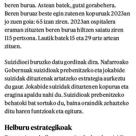
beren burua. Astean batek, gutxi gorabehera.
Beren buruaz beste egin zutenen kopuruak 2023an
jo zuen goia: 65 izan ziren. 2023an ospitalera
eraman zituzten beren burua hiltzen saiatu ziren
115 pertsona. Lautik batek 15 eta 29 urte artean
zituen.
Suizidioei buruzko datu gordinak dira. Nafarroako
Gobernuak suizidioak prebenitzeko eta jokabide
suizidak dituztenak artatzeko estrategia aurkeztu
du gaur. Jokabide suizidak dituztenen kopurua eta
eragina apaldu nahi du. Suizidioak prebenitzeko
behatoki bat sortuko du, baina oraindik zehazteko
ditu haren funtzioak eta egitura.
Helburu estrategikoak