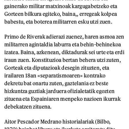
gainerako militar matxinoak kargugabetzeko eta
Gorteen bilkura egiteko, baina,, erregeak kolpea
babestu, eta boterea militarren esku utzi zuen.
Primo de Riverak adierazi zuenez, haren asmoa zen
militarren agintaldia laburra eta behin-behinekoa
izatea. Baina, azkenean, diktadurak sei urte eta erdi
iraun zuen. Konstituzioa bertan behera utzi zuten,
Gorteak eta diputazioak desegin zituzten, eta
irailaren 18an «separatismoaren» kontrako
dekretu bat onartu zuten, gaztelania ez beste
hizkuntza guztiak jarduera ofizialetatik egozten
zituena eta Espainiaren menpeko nazioen ikurrak
debekatzen zituena.
Aitor Pescador Medrano historialariak (Bilbo,