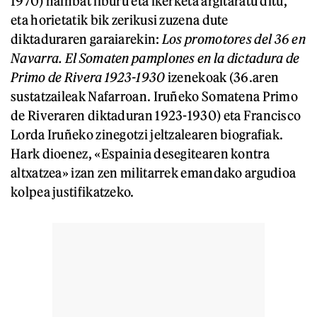
1970) hainbat liburu eta ikerketa argitaratu ditu,
eta horietatik bik zerikusi zuzena dute
diktaduraren garaiarekin:
Los promotores del 36 en
Navarra. El Somaten pamplones en la dictadura de
Primo de Rivera 1923-1930
izenekoak (36.aren
sustatzaileak Nafarroan. Iruñeko Somatena Primo
de Riveraren diktaduran 1923-1930) eta Francisco
Lorda Iruñeko zinegotzi jeltzalearen biografiak.
Hark dioenez, «Espainia desegitearen kontra
altxatzea» izan zen militarrek emandako argudioa
kolpea justifikatzeko.