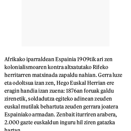
Afrikako iparraldean Espainia 1909tik ari zen
kolonialismoaren kontra altxatutako Rifeko
herritarren matxinada zapaldu nahian. Gerra luze
eta odoltsua izan zen, Hego Euskal Herrian ere
eragin handia izan zuena: 1876an foruak galdu
zirenetik, soldadutza egiteko adinean zeuden
euskal mutilak behartuta zeuden gerrara joatera
Espainiako armadan. Zenbait iturriren arabera,
2.000 gazte euskaldun inguru hil ziren gatazka
hartan.