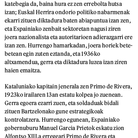
katebegia da, baina hura ez zen errebolta hutsa
izan; Euskal Herrira ondorio politiko nabarmenak
ekarri zituen diktadura baten abiapuntua izan zen,
eta Espainiako zenbait sektoretan nagusi ziren
joera nazionalista eta autoritarioen adierazgarri ere
izan zen. Hurrengo hamarkadan, joera horiek bete-
betean egin zuten eztanda, eta 1936ko
altxamendua, gerra eta diktadura luzea izan ziren
haien emaitza.
Kataluniako kapitain jenerala zen Primo de Rivera,
1923ko irailaren 13an estatu kolpea jo zuenean.
Gerra egoera ezarri zuen, eta soldaduak bidali
zituen Bartzelonako gune estrategikoak
kontrolatzera. Hurrengo egunean, Espainiako
gobernuburu Manuel Garcia Prietok eskatu zion
Alfontso XIII.a erregeari Primo de Rivera eta