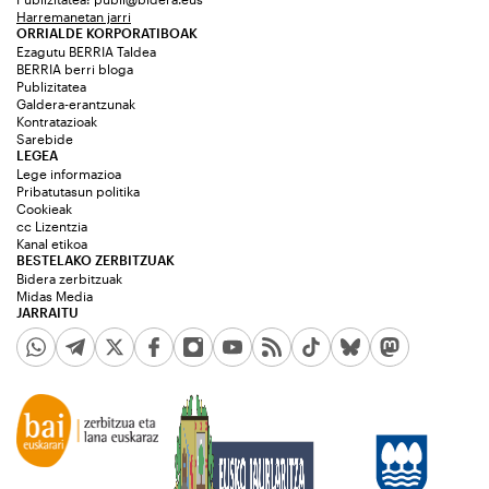
Harremanetan jarri
ORRIALDE KORPORATIBOAK
Ezagutu BERRIA Taldea
BERRIA berri bloga
Publizitatea
Galdera-erantzunak
Kontratazioak
Sarebide
LEGEA
Lege informazioa
Pribatutasun politika
Cookieak
cc Lizentzia
Kanal etikoa
BESTELAKO ZERBITZUAK
Bidera zerbitzuak
Midas Media
JARRAITU