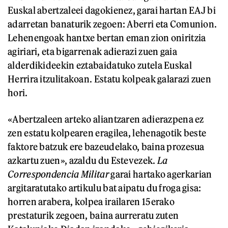
Euskal abertzaleei dagokienez, garai hartan EAJ bi
adarretan banaturik zegoen: Aberri eta Comunion.
Lehenengoak hantxe bertan eman zion oniritzia
agiriari, eta bigarrenak adierazi zuen gaia
alderdikideekin eztabaidatuko zutela Euskal
Herrira itzulitakoan. Estatu kolpeak galarazi zuen
hori.
«Abertzaleen arteko aliantzaren adierazpena ez
zen estatu kolpearen eragilea, lehenagotik beste
faktore batzuk ere bazeudelako, baina prozesua
azkartu zuen», azaldu du Estevezek.
La
Correspondencia Militar
garai hartako agerkarian
argitaratutako artikulu bat aipatu du froga gisa:
horren arabera, kolpea irailaren 15erako
prestaturik zegoen, baina aurreratu zuten