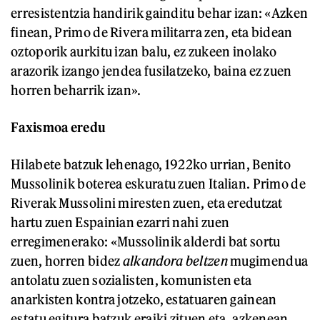
erresistentzia handirik gainditu behar izan: «Azken
finean, Primo de Rivera militarra zen, eta bidean
oztoporik aurkitu izan balu, ez zukeen inolako
arazorik izango jendea fusilatzeko, baina ez zuen
horren beharrik izan».
Faxismoa eredu
Hilabete batzuk lehenago, 1922ko urrian, Benito
Mussolinik boterea eskuratu zuen Italian. Primo de
Riverak Mussolini miresten zuen, eta eredutzat
hartu zuen Espainian ezarri nahi zuen
erregimenerako: «Mussolinik alderdi bat sortu
zuen, horren bidez
alkandora beltzen
mugimendua
antolatu zuen sozialisten, komunisten eta
anarkisten kontra jotzeko, estatuaren gainean
estatu egitura batzuk eraiki zituen eta, azkenean,