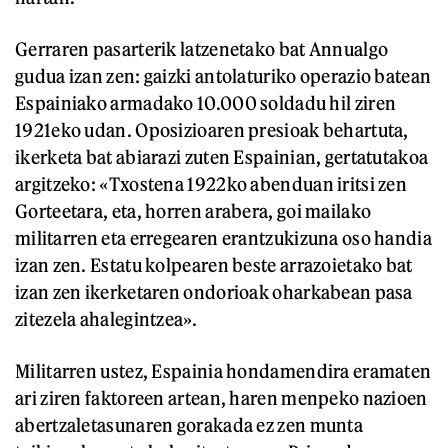
Gerraren pasarterik latzenetako bat Annualgo
gudua izan zen: gaizki antolaturiko operazio batean
Espainiako armadako 10.000 soldadu hil ziren
1921eko udan. Oposizioaren presioak behartuta,
ikerketa bat abiarazi zuten Espainian, gertatutakoa
argitzeko: «Txostena 1922ko abenduan iritsi zen
Gorteetara, eta, horren arabera, goi mailako
militarren eta erregearen erantzukizuna oso handia
izan zen. Estatu kolpearen beste arrazoietako bat
izan zen ikerketaren ondorioak oharkabean pasa
zitezela ahalegintzea».
Militarren ustez, Espainia hondamendira eramaten
ari ziren faktoreen artean, haren menpeko nazioen
abertzaletasunaren gorakada ez zen munta