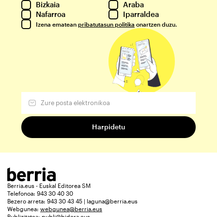
Bizkaia
Araba
Nafarroa
Iparraldea
Izena ematean
pribatutasun politika
onartzen duzu.
Berria.eus - Euskal Editorea SM
Telefonoa: 943 30 40 30
Bezero arreta: 943 30 43 45 | laguna@berria.eus
Webgunea:
webgunea@berria.eus
Publizitatea:
publi@bidera.eus