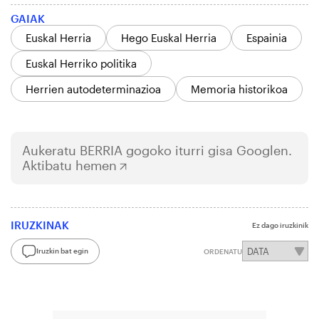
GAIAK
Euskal Herria
Hego Euskal Herria
Espainia
Euskal Herriko politika
Herrien autodeterminazioa
Memoria historikoa
Aukeratu
BERRIA
gogoko iturri gisa Googlen.
Aktibatu hemen
IRUZKINAK
Ez dago iruzkinik
Iruzkin bat egin
ORDENATU