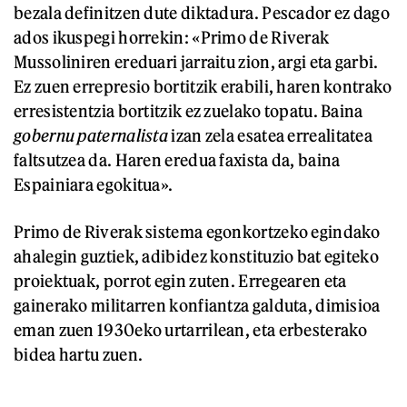
bezala definitzen dute diktadura. Pescador ez dago
ados ikuspegi horrekin: «Primo de Riverak
Mussoliniren ereduari jarraitu zion, argi eta garbi.
Ez zuen errepresio bortitzik erabili, haren kontrako
erresistentzia bortitzik ez zuelako topatu. Baina
gobernu paternalista
izan zela esatea errealitatea
faltsutzea da. Haren eredua faxista da, baina
Espainiara egokitua».
Primo de Riverak sistema egonkortzeko egindako
ahalegin guztiek, adibidez konstituzio bat egiteko
proiektuak, porrot egin zuten. Erregearen eta
gainerako militarren konfiantza galduta, dimisioa
eman zuen 1930eko urtarrilean, eta erbesterako
bidea hartu zuen.