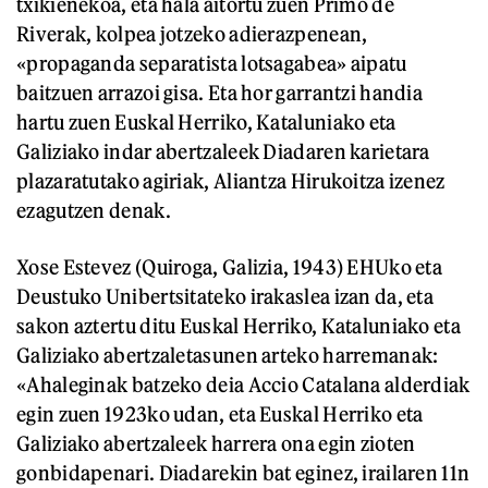
txikienekoa, eta hala aitortu zuen Primo de
Riverak, kolpea jotzeko adierazpenean,
«propaganda separatista lotsagabea» aipatu
baitzuen arrazoi gisa. Eta hor garrantzi handia
hartu zuen Euskal Herriko, Kataluniako eta
Galiziako indar abertzaleek Diadaren karietara
plazaratutako agiriak, Aliantza Hirukoitza izenez
ezagutzen denak.
Xose Estevez (Quiroga, Galizia, 1943) EHUko eta
Deustuko Unibertsitateko irakaslea izan da, eta
sakon aztertu ditu Euskal Herriko, Kataluniako eta
Galiziako abertzaletasunen arteko harremanak:
«Ahaleginak batzeko deia Accio Catalana alderdiak
egin zuen 1923ko udan, eta Euskal Herriko eta
Galiziako abertzaleek harrera ona egin zioten
gonbidapenari. Diadarekin bat eginez, irailaren 11n