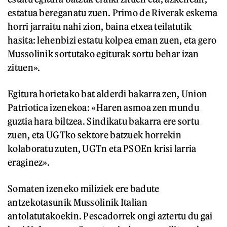
estatua bereganatu zuen. Primo de Riverak eskema
horri jarraitu nahi zion, baina etxea teilatutik
hasita: lehenbizi estatu kolpea eman zuen, eta gero
Mussolinik sortutako egiturak sortu behar izan
zituen».
Egitura horietako bat alderdi bakarra zen, Union
Patriotica izenekoa: «Haren asmoa zen mundu
guztia hara biltzea. Sindikatu bakarra ere sortu
zuen, eta UGTko sektore batzuek horrekin
kolaboratu zuten, UGTn eta PSOEn krisi larria
eraginez».
Somaten izeneko miliziek ere badute
antzekotasunik Mussolinik Italian
antolatutakoekin. Pescadorrek ongi aztertu du gai