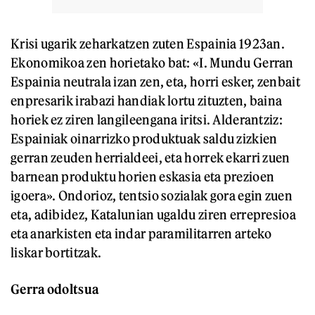
Krisi ugarik zeharkatzen zuten Espainia 1923an.
Ekonomikoa zen horietako bat: «I. Mundu Gerran
Espainia neutrala izan zen, eta, horri esker, zenbait
enpresarik irabazi handiak lortu zituzten, baina
horiek ez ziren langileengana iritsi. Alderantziz:
Espainiak oinarrizko produktuak saldu zizkien
gerran zeuden herrialdeei, eta horrek ekarri zuen
barnean produktu horien eskasia eta prezioen
igoera». Ondorioz, tentsio sozialak gora egin zuen
eta, adibidez, Katalunian ugaldu ziren errepresioa
eta anarkisten eta indar paramilitarren arteko
liskar bortitzak.
Gerra odoltsua