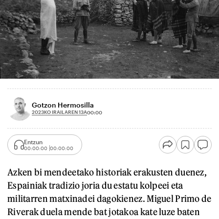
Gotzon Hermosilla
2023KO IRAILAREN 13A
00:00
Entzun
00:00:00
00:00:00
Azken bi mendeetako historiak erakusten duenez,
Espainiak tradizio joria du estatu kolpeei eta
militarren matxinadei dagokienez. Miguel Primo de
Riverak duela mende bat jotakoa kate luze baten