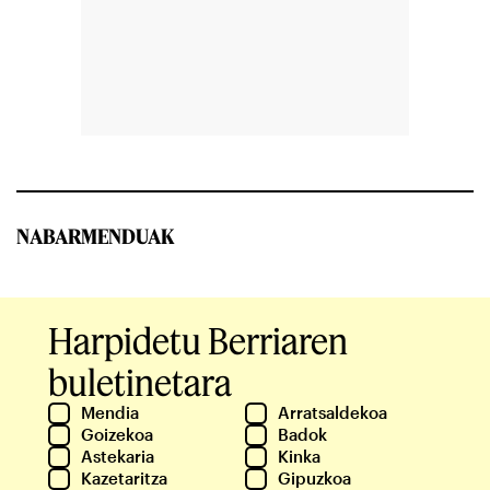
NABARMENDUAK
Harpidetu Berriaren
buletinetara
Mendia
Arratsaldekoa
Goizekoa
Badok
Astekaria
Kinka
Kazetaritza
Gipuzkoa