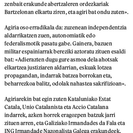
zenbait erakunde abertzaleren ordezkariak
Bartzelonan elkartu ziren, eta agiri bat ondu zuten».
Agiria oso erradikala da: zuzenean independentzia
aldarrikatzen zuen, autonomiatik edo
federalismotik pasatu gabe. Gainera, bazuen
militar espainiarrak bereziki aztoratu zituen esaldi
bat: «Adierazten dugu gure asmoa dela ahotsak
elkartzea justiziaren aldarrian, eskuak lotzea
propagandan, indarrak batzea borrokan eta,
beharrezkoa balitz, odolak nahastea sakrifizioan».
Agiriarekin bat egin zuten Kataluniako Estat
Catala, Unio Catalanista eta Accio Catalana
indarrek, azken horrek eragozpen batzuk jarri
zituen arren, eta Galiziako Irmandades da Fala eta
ING Irmandade Nazonalista Galega erakundeek.