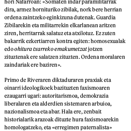
hori Nafarroan: «Somaten indar paramilitarrak
dira, armez hornituriko zibilak, nork bere herrian
ordena zaintzeko eginkizuna dutenak. Guardia
Zibilarekin eta militarrekin elkarlanean aritzen
ziren, herritarrak salatuz eta atxilotuz. Ez zuten
bakarrik ezkertiarren kontra egiten: homosexualak
edo
ohitura txarreko emakumetzat
jotzen
zituztenak ere salatzen zituzten. Ordena moralaren
zaindariak ere baziren».
Primo de Riveraren diktaduraren praxiak eta
oinarri ideologikoek bazituzten faxismoaren
ezaugarri ugari: autoritarismoa, demokrazia
liberalaren eta alderdien sistemaren arbuioa,
nazionalismoa eta abar. Hala ere, zenbait
historialarik arazoak dituzte hura faxismoarekin
homologatzeko, eta «erregimen paternalista»