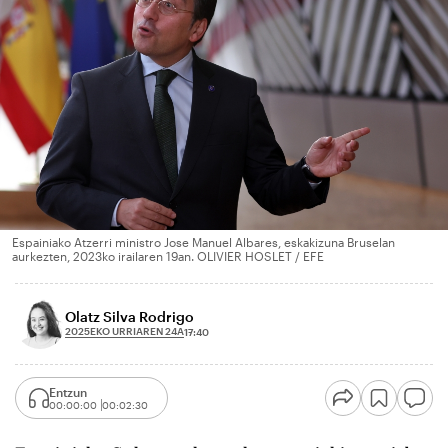
Espainiako Atzerri ministro Jose Manuel Albares, eskakizuna Bruselan
aurkezten, 2023ko irailaren 19an. OLIVIER HOSLET / EFE
Olatz Silva Rodrigo
2025EKO URRIAREN 24A
17:40
Entzun
00:00:00
00:02:30