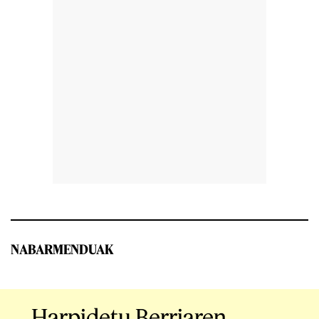
NABARMENDUAK
Harpidetu Berriaren