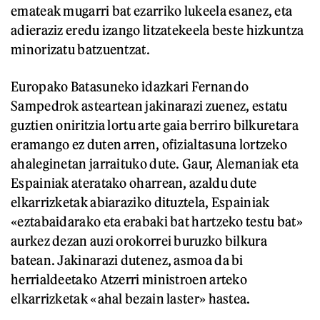
emateak mugarri bat ezarriko lukeela esanez, eta
adieraziz eredu izango litzatekeela beste hizkuntza
minorizatu batzuentzat.
Europako Batasuneko idazkari Fernando
Sampedrok asteartean jakinarazi zuenez, estatu
guztien oniritzia lortu arte gaia berriro bilkuretara
eramango ez duten arren, ofizialtasuna lortzeko
ahaleginetan jarraituko dute. Gaur, Alemaniak eta
Espainiak ateratako oharrean, azaldu dute
elkarrizketak abiaraziko dituztela, Espainiak
«eztabaidarako eta erabaki bat hartzeko testu bat»
aurkez dezan auzi orokorrei buruzko bilkura
batean. Jakinarazi dutenez, asmoa da bi
herrialdeetako Atzerri ministroen arteko
elkarrizketak «ahal bezain laster» hastea.