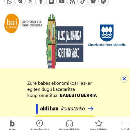
Zure babes ekonomikoari esker
egiten dugu kazetaritza
konprometitua.
BABESTU BERRIA
Egin zure ekarpena
Gaur
Azken berriak
Entzun BERRIA
Nire BERRIA
Atalak