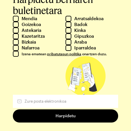
buletinetara
Mendia
Arratsaldekoa
Goizekoa
Badok
Astekaria
Kinka
Kazetaritza
Gipuzkoa
Bizkaia
Araba
Nafarroa
Iparraldea
Izena ematean
pribatutasun politika
onartzen duzu.