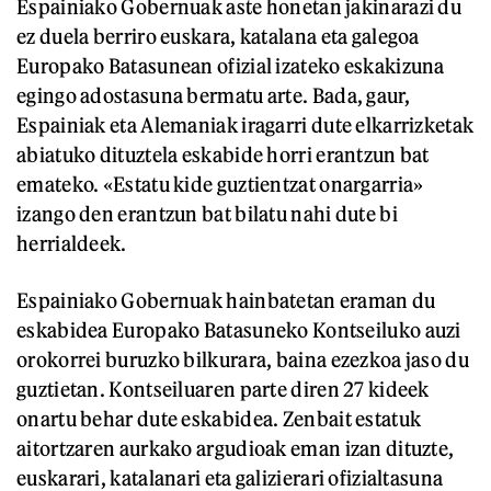
Espainiako Gobernuak aste honetan jakinarazi du
ez duela berriro euskara, katalana eta galegoa
Europako Batasunean ofizial izateko eskakizuna
egingo adostasuna bermatu arte. Bada, gaur,
Espainiak eta Alemaniak iragarri dute elkarrizketak
abiatuko dituztela eskabide horri erantzun bat
emateko. «Estatu kide guztientzat onargarria»
izango den erantzun bat bilatu nahi dute bi
herrialdeek.
Espainiako Gobernuak hainbatetan eraman du
eskabidea Europako Batasuneko Kontseiluko auzi
orokorrei buruzko bilkurara, baina ezezkoa jaso du
guztietan. Kontseiluaren parte diren 27 kideek
onartu behar dute eskabidea. Zenbait estatuk
aitortzaren aurkako argudioak eman izan dituzte,
euskarari, katalanari eta galizierari ofizialtasuna