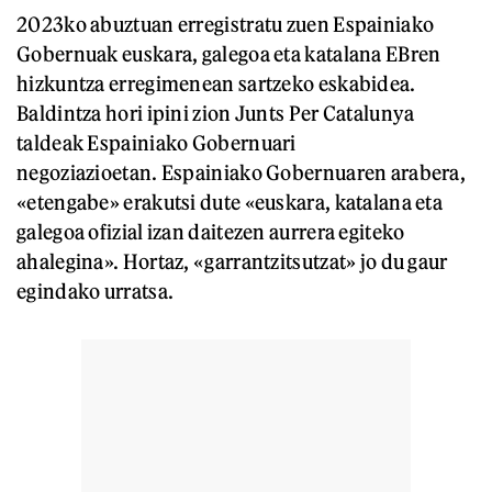
2023ko abuztuan erregistratu zuen Espainiako
Gobernuak euskara, galegoa eta katalana EBren
hizkuntza erregimenean sartzeko eskabidea.
Baldintza hori ipini zion Junts Per Catalunya
taldeak Espainiako Gobernuari
negoziazioetan. Espainiako Gobernuaren arabera,
«etengabe» erakutsi dute «euskara, katalana eta
galegoa ofizial izan daitezen aurrera egiteko
ahalegina». Hortaz, «garrantzitsutzat» jo du gaur
egindako urratsa.