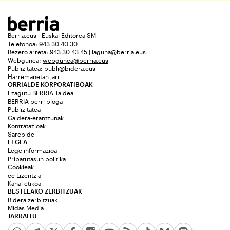
Berria.eus - Euskal Editorea SM
Telefonoa: 943 30 40 30
Bezero arreta: 943 30 43 45 | laguna@berria.eus
Webgunea:
webgunea@berria.eus
Publizitatea:
publi@bidera.eus
Harremanetan jarri
ORRIALDE KORPORATIBOAK
Ezagutu BERRIA Taldea
BERRIA berri bloga
Publizitatea
Galdera-erantzunak
Kontratazioak
Sarebide
LEGEA
Lege informazioa
Pribatutasun politika
Cookieak
cc Lizentzia
Kanal etikoa
BESTELAKO ZERBITZUAK
Bidera zerbitzuak
Midas Media
JARRAITU