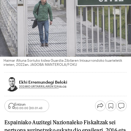
Haimar Altuna Sortuko kidea Guardia Zibilaren Intxaurrondoko kuarteletik
irteten, 2022an. JAGOBA MANTEROLA/FOKU
Ekhi Erremundegi Beloki
2024KO URTARRILAREN 12A
15:08
Entzun
00:00:00
00:01:43
Espainiako Auzitegi Nazionaleko Fiskaltzak sei
pertsona auzipetzeko eskatu dio epaileari, 2016 eta