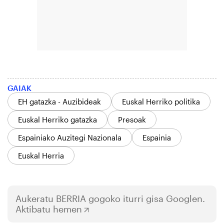
GAIAK
EH gatazka - Auzibideak
Euskal Herriko politika
Euskal Herriko gatazka
Presoak
Espainiako Auzitegi Nazionala
Espainia
Euskal Herria
Aukeratu
BERRIA
gogoko iturri gisa Googlen.
Aktibatu hemen