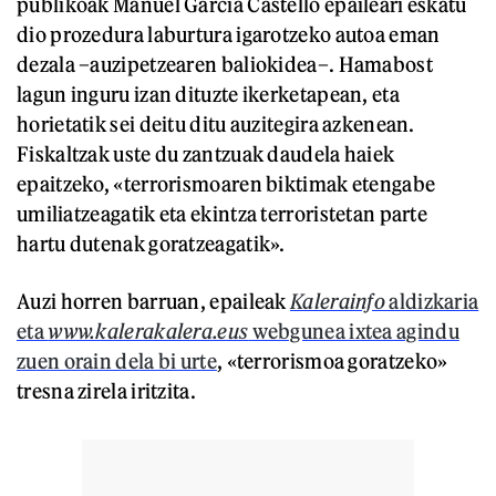
publikoak Manuel García Castello epaileari eskatu
dio prozedura laburtura igarotzeko autoa eman
dezala –auzipetzearen baliokidea–. Hamabost
lagun inguru izan dituzte ikerketapean, eta
horietatik sei deitu ditu auzitegira azkenean.
Fiskaltzak uste du zantzuak daudela haiek
epaitzeko, «terrorismoaren biktimak etengabe
umiliatzeagatik eta ekintza terroristetan parte
hartu dutenak goratzeagatik».
Auzi horren barruan, epaileak
Kalerainfo
aldizkaria
eta
www.kalerakalera.eus
webgunea ixtea agindu
zuen orain dela bi urte
, «terrorismoa goratzeko»
tresna zirela iritzita.