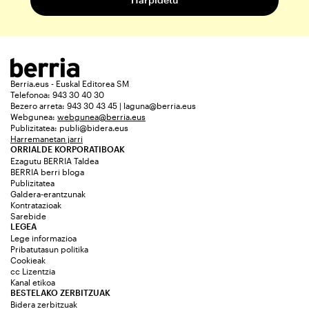
Berria.eus - Euskal Editorea SM
Telefonoa: 943 30 40 30
Bezero arreta: 943 30 43 45 | laguna@berria.eus
Webgunea:
webgunea@berria.eus
Publizitatea:
publi@bidera.eus
Harremanetan jarri
ORRIALDE KORPORATIBOAK
Ezagutu BERRIA Taldea
BERRIA berri bloga
Publizitatea
Galdera-erantzunak
Kontratazioak
Sarebide
LEGEA
Lege informazioa
Pribatutasun politika
Cookieak
cc Lizentzia
Kanal etikoa
BESTELAKO ZERBITZUAK
Bidera zerbitzuak