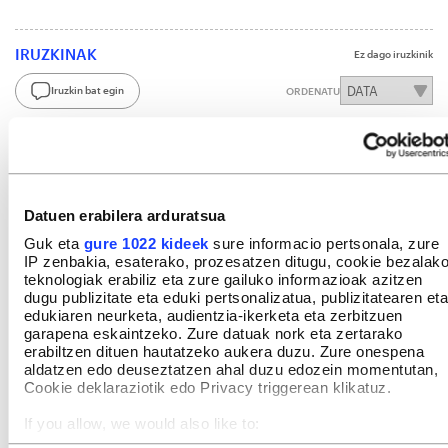
IRUZKINAK
Ez dago iruzkinik
Iruzkin bat egin
ORDENATU
Datuen erabilera arduratsua
Guk eta
gure 1022 kideek
sure informacio pertsonala, zure
IP zenbakia, esaterako, prozesatzen ditugu, cookie bezalak
teknologiak erabiliz eta zure gailuko informazioak azitzen
dugu publizitate eta eduki pertsonalizatua, publizitatearen eta
edukiaren neurketa, audientzia-ikerketa eta zerbitzuen
garapena eskaintzeko. Zure datuak nork eta zertarako
erabiltzen dituen hautatzeko aukera duzu. Zure onespena
aldatzen edo deuseztatzen ahal duzu edozein momentutan,
Cookie deklaraziotik edo Privacy triggerean klikatuz.
If you allow, we would also like to:
Collect information about your geographical location