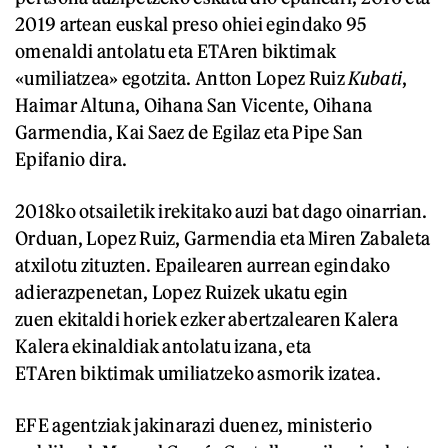
2019 artean euskal preso ohiei egindako 95
omenaldi antolatu eta ETAren biktimak
«umiliatzea» egotzita. Antton Lopez Ruiz
Kubati
,
Haimar Altuna, Oihana San Vicente, Oihana
Garmendia, Kai Saez de Egilaz eta Pipe San
Epifanio dira.
2018ko otsailetik irekitako auzi bat dago oinarrian.
Orduan, Lopez Ruiz, Garmendia eta Miren Zabaleta
atxilotu zituzten. Epailearen aurrean egindako
adierazpenetan, Lopez Ruizek ukatu egin
zuen ekitaldi horiek ezker abertzalearen Kalera
Kalera ekinaldiak antolatu izana, eta
ETAren biktimak umiliatzeko asmorik izatea.
EFE agentziak jakinarazi duenez, ministerio