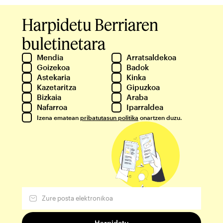
Harpidetu Berriaren
buletinetara
Mendia
Arratsaldekoa
Goizekoa
Badok
Astekaria
Kinka
Kazetaritza
Gipuzkoa
Bizkaia
Araba
Nafarroa
Iparraldea
Izena ematean
pribatutasun politika
onartzen duzu.