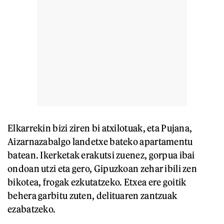
Elkarrekin bizi ziren bi atxilotuak, eta Pujana,
Aizarnazabalgo landetxe bateko apartamentu
batean. Ikerketak erakutsi zuenez, gorpua ibai
ondoan utzi eta gero, Gipuzkoan zehar ibili zen
bikotea, frogak ezkutatzeko. Etxea ere goitik
behera garbitu zuten, delituaren zantzuak
ezabatzeko.