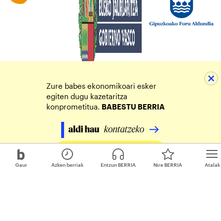
Zure babes ekonomikoari esker
egiten dugu kazetaritza
konprometitua.
BABESTU BERRIA
Egin zure ekarpena
Gaur
Azken berriak
Entzun BERRIA
Nire BERRIA
Atalak