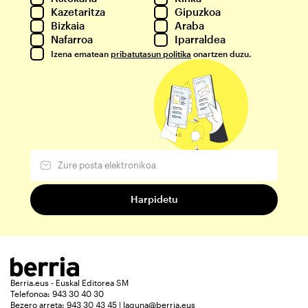
Kazetaritza
Gipuzkoa
Bizkaia
Araba
Nafarroa
Iparraldea
Izena ematean
pribatutasun politika
onartzen duzu.
Berria.eus - Euskal Editorea SM
Telefonoa: 943 30 40 30
Bezero arreta: 943 30 43 45 | laguna@berria.eus