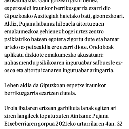
akusatutakoa. Gaur goizean jakin denez,
espetxealdi iraunkor berrikusgarria ezarri dio
Gipuzkoako Auzitegiak haietako bati, gizonezkoari.
Aldiz, Pujana labanaz hil zuela aitortu zuen
emakumezkoa gehienez hogei urtez zentro
psikiatriko batean egotera zigortu dute eta hamar
urteko espetxealdia ere ezarri diote. Ondokoak
aplikatu dizkiote emakumezko akusatuari:
nahasmendu psikikoaren inguruabar salbuesle ez-
osoa eta aitortu izanaren inguruabar aringarria.
Lehen aldia da Gipuzkoan espetxe iraunkor
berrikuzgarria ezartzen dutela.
Urola ibaiaren ertzean garbiketa lanak egiten ari
ziren langileek topatu zuten Aintzane Pujana
Etxeberriaren gorpua 2021eko urtarrilaren 4an. 32