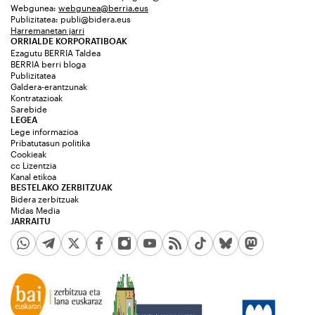
Webgunea:
webgunea@berria.eus
Publizitatea:
publi@bidera.eus
Harremanetan jarri
ORRIALDE KORPORATIBOAK
Ezagutu BERRIA Taldea
BERRIA berri bloga
Publizitatea
Galdera-erantzunak
Kontratazioak
Sarebide
LEGEA
Lege informazioa
Pribatutasun politika
Cookieak
cc Lizentzia
Kanal etikoa
BESTELAKO ZERBITZUAK
Bidera zerbitzuak
Midas Media
JARRAITU