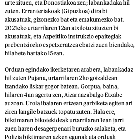
urte zituen, eta Donostiakoa zen; labankadaka hil
zuten. Errenteriakoak (Gipuzkoa) dira bi
akusatuak, gizonezko bat eta emakumezko bat.
2021eko urtarrilaren 12an atxilotu zituzten bi
akusatuak, eta Azpeitiko instrukzio epaitegiak
prebentziozko espetxeratzea ebatzi zuen biendako,
hilabete hartako 15ean.
Orduan egindako ikerketaren arabera, labankadaz
hil zuten Pujana, urtarrilaren 2ko goizaldean
izandako liskar gogor batean. Gorpua, baina,
hilaren 4an agertu zen, Aizarnazabalgo Etxabe
auzoan. Urola ibaiaren ertzean garbiketa egiten ari
ziren langile batzuek topatu zuten. Hala ere,
biktimaren bikotekideak urtarrilaren 1ean jarri
zuen haren desagerpenari buruzko salaketa, eta
Polizia biktimaren azken egunak eta orduak