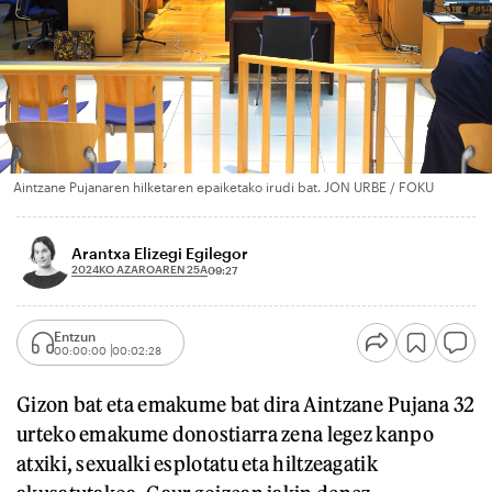
Aintzane Pujanaren hilketaren epaiketako irudi bat. JON URBE / FOKU
Arantxa Elizegi Egilegor
2024KO AZAROAREN 25A
09:27
Entzun
00:00:00
00:02:28
Gizon bat eta emakume bat dira Aintzane Pujana 32
urteko emakume donostiarra zena legez kanpo
atxiki, sexualki esplotatu eta hiltzeagatik