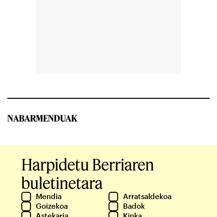
NABARMENDUAK
Harpidetu Berriaren
buletinetara
Mendia
Arratsaldekoa
Goizekoa
Badok
Astekaria
Kinka