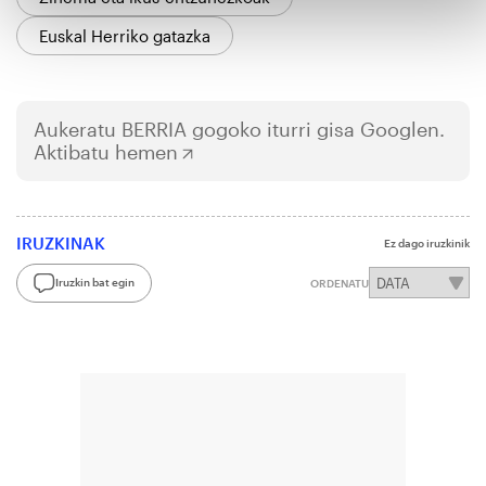
Euskal Herriko gatazka
Aukeratu
BERRIA
gogoko iturri gisa Googlen.
Aktibatu hemen
IRUZKINAK
Ez dago iruzkinik
Iruzkin bat egin
ORDENATU