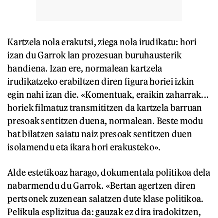
Kartzela nola erakutsi, ziega nola irudikatu: hori
izan du Garrok lan prozesuan buruhausterik
handiena. Izan ere, normalean kartzela
irudikatzeko erabiltzen diren figura horiei izkin
egin nahi izan die. «Komentuak, eraikin zaharrak...
horiek filmatuz transmititzen da kartzela barruan
presoak sentitzen duena, normalean. Beste modu
bat bilatzen saiatu naiz presoak sentitzen duen
isolamendu eta ikara hori erakusteko».
Alde estetikoaz harago, dokumentala politikoa dela
nabarmendu du Garrok. «Bertan agertzen diren
pertsonek zuzenean salatzen dute klase politikoa.
Pelikula esplizitua da: gauzak ez dira iradokitzen,