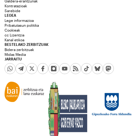
Galdera-erantzunak
Kontratazioak
Sarebide
LEGEA
Lege informazioa
Pribatutasun politika
Cookieak
cc Lizentzia
Kanal etikoa
BESTELAKO ZERBITZUAK
Bidera zerbitzuak
Midas Media
JARRAITU