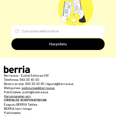
Berria.eus - Euskal Editorea SM
Telefonoa: 943 30 40 30
Bezero arreta: 943 30 43 45 | laguna@berria.eus
Webgunea:
webgunea@berria.eus
Publizitatea:
publi@bidera.eus
Harremanetan jarri
ORRIALDE KORPORATIBOAK
Ezagutu BERRIA Taldea
BERRIA berri bloga
Publizitatea