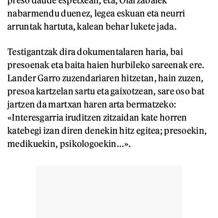
nabarmendu duenez, legea eskuan eta neurri
arruntak hartuta, kalean behar lukete jada.
Testigantzak dira dokumentalaren haria, bai
presoenak eta baita haien hurbileko sareenak ere.
Lander Garro zuzendariaren hitzetan, hain zuzen,
presoa kartzelan sartu eta gaixotzean, sare oso bat
jartzen da martxan haren arta bermatzeko:
«Interesgarria iruditzen zitzaidan kate horren
katebegi izan diren denekin hitz egitea; presoekin,
medikuekin, psikologoekin...».