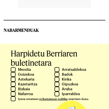
NABARMENDUAK
Harpidetu Berriaren
buletinetara
Mendia
Arratsaldekoa
Goizekoa
Badok
Astekaria
Kinka
Kazetaritza
Gipuzkoa
Bizkaia
Araba
Nafarroa
Iparraldea
Izena ematean
pribatutasun politika
onartzen duzu.