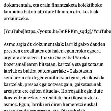
dokumentala, eta orain finantzaketa kolektiboko
kanpaina bat abiatu dute filmaren diru kostuak
ordaintzeko.
[YouTube]https://youtu.be/3nERKm_sqdg[/YouTube
Asmo argia du dokumentalak: larriki gaixo dauden
presoen errealitatea eta haien eguneroko egoera
argitara ateratzea. Inaxio Oiarzabal Sareko
bozeramailearen hitzetan, kartzela eta gaixotasun
larriak ez baitira bateragarriak: «Gaixotasun
sendaezin eta degeneratiboez ari gara, eta ikusi da
kartzelak, presoak gaixotzeaz gain, gaixotasunak
areagotu ere egiten dituela». Horregatik egin dute
ikus-entzunezkoa: errealitate hori ikusarazteko
asmoz. Egun, larriki eri diren hemeretzi euskal
preso daude espetxean, eta, Oiarzabalek