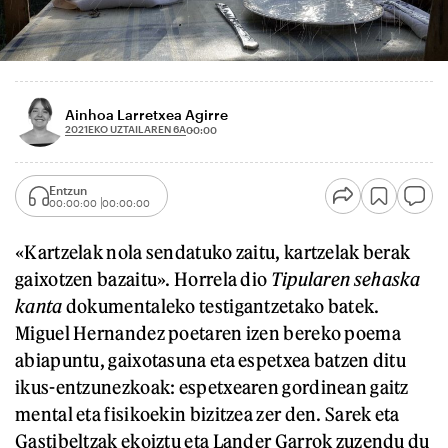
Ainhoa Larretxea Agirre
2021EKO UZTAILAREN 6A
00:00
Entzun
00:00:00
00:00:00
«Kartzelak nola sendatuko zaitu, kartzelak berak
gaixotzen bazaitu». Horrela dio
Tipularen sehaska
kanta
dokumentaleko testigantzetako batek.
Miguel Hernandez poetaren izen bereko poema
abiapuntu, gaixotasuna eta espetxea batzen ditu
ikus-entzunezkoak: espetxearen gordinean gaitz
mental eta fisikoekin bizitzea zer den. Sarek eta
Gastibeltzak ekoiztu eta Lander Garrok zuzendu du