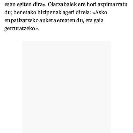
esan egiten dira». Oiarzabalek ere hori azpimarratu
du; benetako bizipenak ageri direla: «Asko
enpatizatzeko aukera ematen du, eta gaia
gerturatzeko».