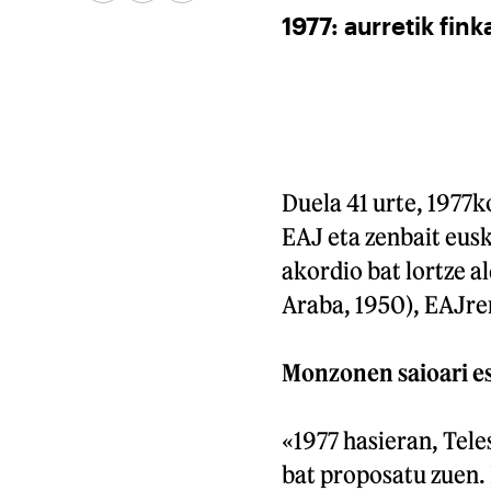
1977: aurretik fin
Duela 41 urte, 1977k
EAJ eta zenbait eusk
akordio bat lortze a
Araba, 1950), EAJr
Monzonen saioari e
«1977 hasieran, Tel
bat proposatu zuen. 