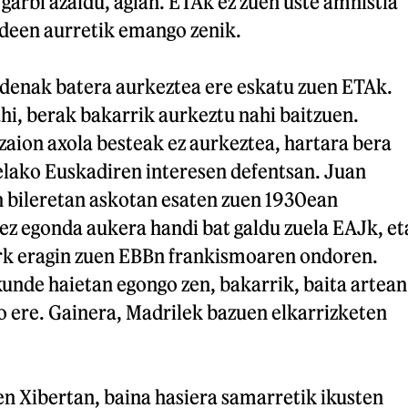
garbi azaldu, agian. ETAk ez zuen uste amnistia
deen aurretik emango zenik.
enak batera aurkeztea ere eskatu zuen ETAk.
hi, berak bakarrik aurkeztu nahi baitzuen.
tzaion axola besteak ez aurkeztea, hartara bera
elako Euskadiren interesen defentsan. Juan
 bileretan askotan esaten zuen 1930ean
ez egonda aukera handi bat galdu zuela EAJk, et
ark eragin zuen EBBn frankismoaren ondoren.
unde haietan egongo zen, bakarrik, baita artean
o ere. Gainera, Madrilek bazuen elkarrizketen
n Xibertan, baina hasiera samarretik ikusten