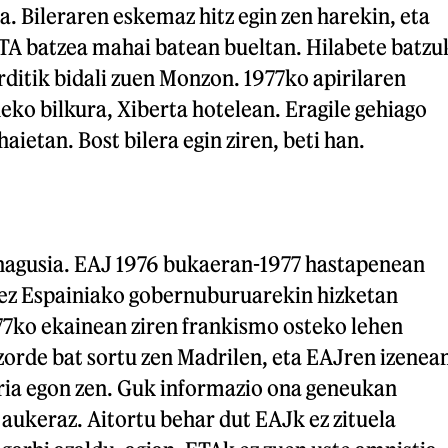
ula. Bileraren eskemaz hitz egin zen harekin, eta
ETA batzea mahai batean bueltan. Hilabete batzu
ditik bidali zuen Monzon. 1977ko apirilaren
eko bilkura, Xiberta hotelean. Eragile gehiago
haietan. Bost bilera egin ziren, beti han.
nagusia. EAJ 1976 bukaeran-1977 hastapenean
rez Espainiako gobernuburuarekin hizketan
77ko ekainean ziren frankismo osteko lehen
orde bat sortu zen Madrilen, eta EAJren izenea
aria egon zen. Guk informazio ona geneukan
aukeraz. Aitortu behar dut EAJk ez zituela