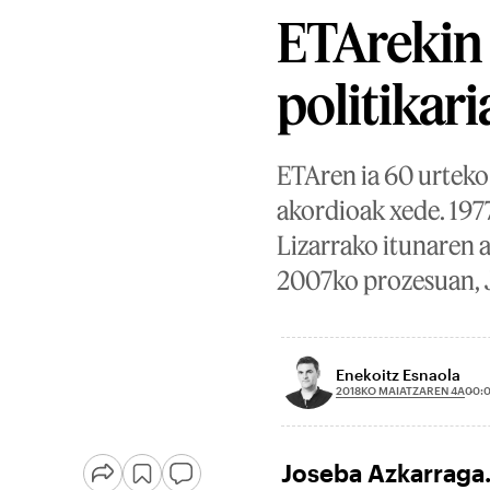
ETArekin 
politikari
ETAren ia 60 urteko 
akordioak xede. 197
Lizarrako itunaren 
2007ko prozesuan, J
Enekoitz Esnaola
2018KO MAIATZAREN 4A
00:
Joseba Azkarraga