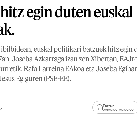
hitz egin duten euskal
ak.
ibilbidean, euskal politikari batzuek hitz egin 
7an, Joseba Azkarraga izan zen Xibertan, EAJre
aurretik, Rafa Larreina EAkoa eta Joseba Egiba
esus Egiguren (PSE-EE).
Entzun
00
00:00:00
00:00:00
.