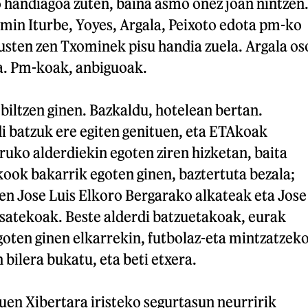
o handiagoa zuten, baina asmo onez joan nintzen
min Iturbe, Yoyes, Argala, Peixoto edota pm-ko
usten zen Txominek pisu handia zuela. Argala os
za. Pm-koak, anbiguoak.
 biltzen ginen. Bazkaldu, hotelean bertan.
i batzuk ere egiten genituen, eta ETAkoak
uko alderdiekin egoten ziren hizketan, baita
ook bakarrik egoten ginen, baztertuta bezala;
ten Jose Luis Elkoro Bergarako alkateak eta Jose
satekoak. Beste alderdi batzuetakoak, eurak
egoten ginen elkarrekin, futbolaz-eta mintzatzeko
bilera bukatu, eta beti etxera.
nuen Xibertara iristeko segurtasun neurririk