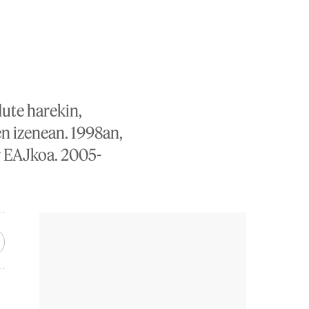
dute harekin,
n izenean. 1998an,
r EAJkoa. 2005-