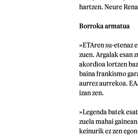
hartzen. Neure Renau
Borroka armatua
»ETAren su-etenaz e
zuen. Argalak esan 
akordioa lortzen baz
baina frankismo gar
aurrez aurrekoa. EA
izan zen.
»Legenda batek esat
zuela mahai gainean.
keinurik ez zen egon