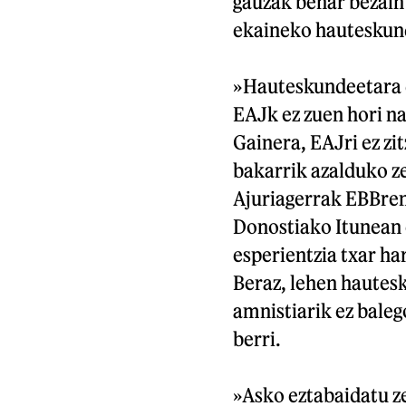
gauzak behar bezain 
ekaineko hauteskun
»Hauteskundeetara d
EAJk ez zuen hori na
Gainera, EAJri ez zi
bakarrik azalduko z
Ajuriagerrak EBBren
Donostiako Itunean 
esperientzia txar h
Beraz, lehen hautesk
amnistiarik ez baleg
berri.
»Asko eztabaidatu ze