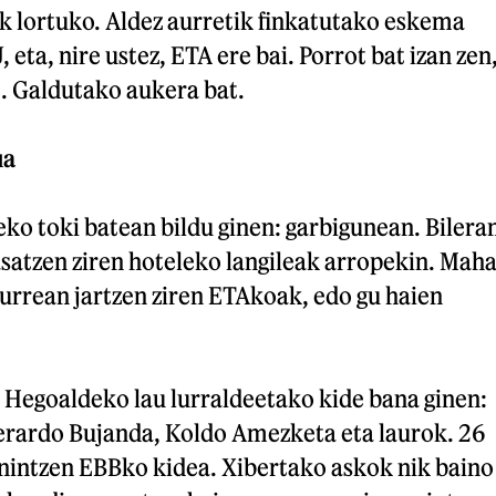
ik lortuko. Aldez aurretik finkatutako eskema
 eta, nire ustez, ETA ere bai. Porrot bat izan zen
t. Galdutako aukera bat.
ua
ko toki batean bildu ginen: garbigunean. Bilera
satzen ziren hoteleko langileak arropekin. Maha
aurrean jartzen ziren ETAkoak, edo gu haien
Hegoaldeko lau lurraldeetako kide bana ginen:
erardo Bujanda, Koldo Amezketa eta laurok. 26
 nintzen EBBko kidea. Xibertako askok nik baino