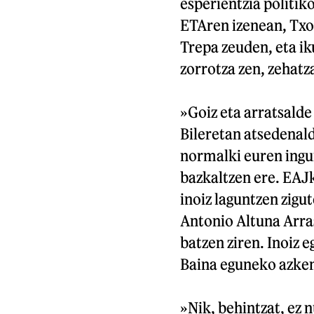
esperientzia politik
ETAren izenean, Txo
Trepa zeuden, eta ik
zorrotza zen, zehat
»Goiz eta arratsalde
Bileretan atsedenald
normalki euren ingur
bazkaltzen ere. EAJk
inoiz laguntzen zigu
Antonio Altuna Arra
batzen ziren. Inoiz 
Baina eguneko azken 
»Nik, behintzat, ez 