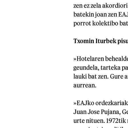
zen ez zela akordior
batekin joan zen EAJ,
porrot kolektibo ba
Txomin Iturbek pis
»Hotelaren behealde
geundela, tarteka pa
lauki bat zen. Gure 
aurrean.
»EAJko ordezkariak 
Juan Jose Pujana, G
urte nituen. 1972tik