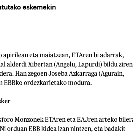
katutako eskemekin
o apirilean eta maiatzean, ETAren bi adarrak,
al alderdi Xibertan (Angelu, Lapurdi) bildu ziren
ldera. Han zegoen Joseba Azkarraga (Agurain,
en EBBko ordezkarietako modura.
sker
esforo Monzonek ETAren eta EAJren arteko biler
Ni orduan EBB kidea izan nintzen, eta badakit