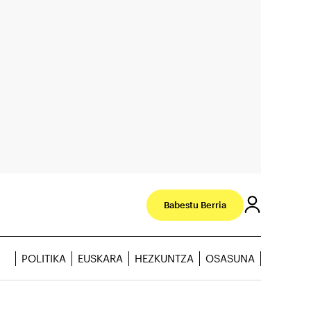
Babestu Berria
POLITIKA
EUSKARA
HEZKUNTZA
OSASUNA