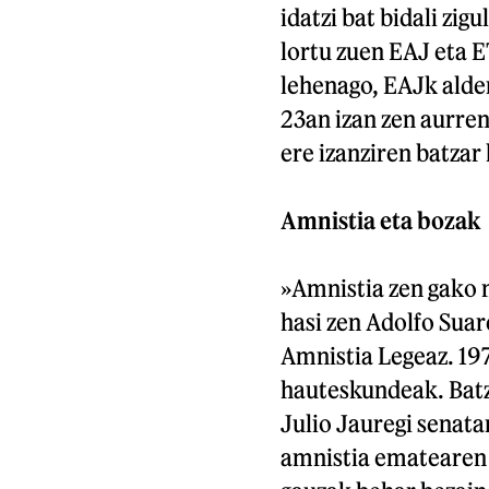
idatzi bat bidali zig
lortu zuen EAJ eta 
lehenago, EAJk alder
23an izan zen aurren
ere izanziren batzar 
Amnistia eta bozak
»Amnistia zen gako 
hasi zen Adolfo Sua
Amnistia Legeaz. 19
hauteskundeak. Batz
Julio Jauregi senat
amnistia ematearen 