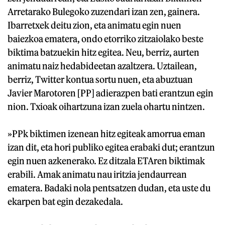
Arretarako Bulegoko zuzendari izan zen, gainera.
Ibarretxek deitu zion, eta animatu egin nuen
baiezkoa ematera, ondo etorriko zitzaiolako beste
biktima batzuekin hitz egitea. Neu, berriz, aurten
animatu naiz hedabideetan azaltzera. Uztailean,
berriz, Twitter kontua sortu nuen, eta abuztuan
Javier Marotoren [PP] adierazpen bati erantzun egin
nion. Txioak oihartzuna izan zuela ohartu nintzen.
»PPk biktimen izenean hitz egiteak amorrua eman
izan dit, eta hori publiko egitea erabaki dut; erantzun
egin nuen azkenerako. Ez ditzala ETAren biktimak
erabili. Amak animatu nau iritzia jendaurrean
ematera. Badaki nola pentsatzen dudan, eta uste du
ekarpen bat egin dezakedala.