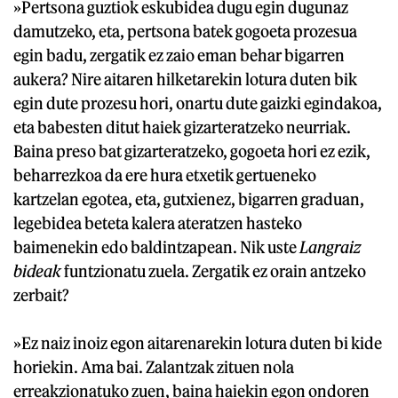
»Pertsona guztiok eskubidea dugu egin dugunaz
damutzeko, eta, pertsona batek gogoeta prozesua
egin badu, zergatik ez zaio eman behar bigarren
aukera? Nire aitaren hilketarekin lotura duten bik
egin dute prozesu hori, onartu dute gaizki egindakoa,
eta babesten ditut haiek gizarteratzeko neurriak.
Baina preso bat gizarteratzeko, gogoeta hori ez ezik,
beharrezkoa da ere hura etxetik gertueneko
kartzelan egotea, eta, gutxienez, bigarren graduan,
legebidea beteta kalera ateratzen hasteko
baimenekin edo baldintzapean. Nik uste
Langraiz
bideak
funtzionatu zuela. Zergatik ez orain antzeko
zerbait?
»Ez naiz inoiz egon aitarenarekin lotura duten bi kide
horiekin. Ama bai. Zalantzak zituen nola
erreakzionatuko zuen, baina haiekin egon ondoren