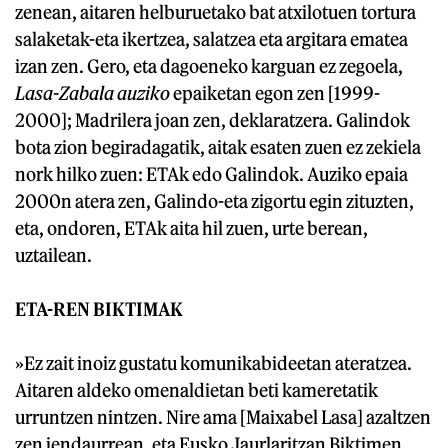
zenean, aitaren helburuetako bat atxilotuen tortura
salaketak-eta ikertzea, salatzea eta argitara ematea
izan zen. Gero, eta dagoeneko karguan ez zegoela,
Lasa-Zabala auziko
epaiketan egon zen [1999-
2000]; Madrilera joan zen, deklaratzera. Galindok
bota zion begiradagatik, aitak esaten zuen ez zekiela
nork hilko zuen: ETAk edo Galindok. Auziko epaia
2000n atera zen, Galindo-eta zigortu egin zituzten,
eta, ondoren, ETAk aita hil zuen, urte berean,
uztailean.
ETA-REN BIKTIMAK
»Ez zait inoiz gustatu komunikabideetan ateratzea.
Aitaren aldeko omenaldietan beti kameretatik
urruntzen nintzen. Nire ama [Maixabel Lasa] azaltzen
zen jendaurrean, eta Eusko Jaurlaritzan Biktimen