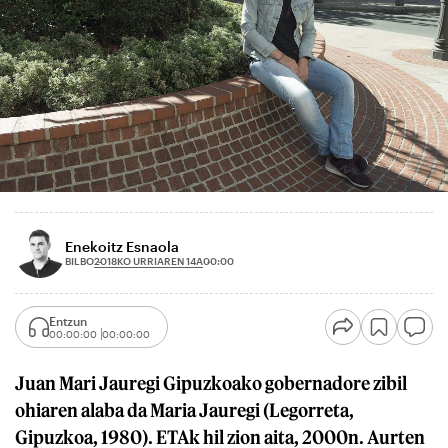
Enekoitz Esnaola
2018KO URRIAREN 14A
BILBO
00:00
Entzun
00:00:00
00:00:00
Juan Mari Jauregi Gipuzkoako gobernadore zibil
ohiaren alaba da Maria Jauregi (Legorreta,
Gipuzkoa, 1980). ETAk hil zion aita, 2000n. Aurten