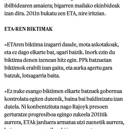
ibilbidearen amaiera; bigarren mailako ekinbideak
izan dira. 2011n bukatu zen ETA, nire iritzian.
ETA-REN BIKTIMAK
»ETAren biktima izugarri daude, mota askotakoak,
eta ez dago elkarte bat, ugari baizik. Inork ezin du
biktima denen izenean hitz egin. PPk batzuetan
biktimok erabili izan gaitu, eta aurka agertu gara
batzuk, lotsagarria baita.
»Ez nuke esango biktimen elkarte batzuek gobernua
kontrolatu egiten dutenik, baina bai baldintzatu izan
dutela. Ni konbentzituta nago Rajoyk presoen
gerturatze progresiboa egingo zukeela 2011tik
aurrera, ETAk jarduera armatua utzi zuenetik aurrera,