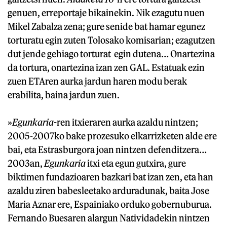
genuen, erreportaje bikainekin. Nik ezagutu nuen
Mikel Zabalza zena; gure senide bat hamar egunez
torturatu egin zuten Tolosako komisarian; ezagutzen
dut jende gehiago torturat egin dutena… Onartezina
da tortura, onartezina izan zen GAL. Estatuak ezin
zuen ETAren aurka jardun haren modu berak
erabilita, baina jardun zuen.
»
Egunkaria
-ren itxieraren aurka azaldu nintzen;
2005-2007ko bake prozesuko elkarrizketen alde ere
bai, eta Estrasburgora joan nintzen defenditzera…
2003an,
Egunkaria
itxi eta egun gutxira, gure
biktimen fundazioaren bazkari bat izan zen, eta han
azaldu ziren babesleetako arduradunak, baita Jose
Maria Aznar ere, Espainiako orduko gobernuburua.
Fernando Buesaren alargun Natividadekin nintzen