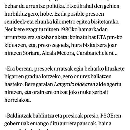
behar da urruntze politika. Etxetik ahal den gehien
hurbilduz gero, hobe. Ez da posible presoen
senideek-eta ehunka kilometro egitea bisitetarako.
Neuk ere ezagutu nituen 1980ko hamarkadan
urruntzea eta sakabanaketa: koinatu bat ETA pm-ko
kidea zen, eta, preso zegoela, hura bisitatzera joan
nintzen Soriara, Alcala Mecora, Carabanchelera…
»Era berean, presoek urratsak egin beharko lituzkete
bigarren gradua lortzeko, gero onurez baliatzen
hasteko. Bere garaian
Langraiz bidearen
alde agertu
nintzen, eta orain ere ontzat joko nuke zerbait
horrelakoa.
»Baldintzak baldintza eta presioak presio, PSOEren
gobernuak emango ditu aurrerapausoak, baina