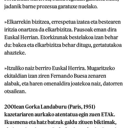
jadanik barne prozesua garatuxe nuelako.
»Elkarrekin bizitzea, errespetua izatea eta bestearen
iritzia onartzea da elkarbizitza. Pausoak eman dira
Euskal Herrian. Etorkizunak bestelakoa izan behar
du: bakea eta elkarbizitza behar ditugu, gertatutakoa
ahazteke.
»Itzuliko naiz berriro Euskal Herrira. Mugaritzeko
ekitaldian izan ziren Fernando Buesa zenaren
alabak, eta haren omenaldira joatekoa naiz, datorren
otsailean.
2001ean Gorka Landaburu (Paris, 1951)
kazetariaren aurkako atentatua egin zuen ETAk.
Ikusmena eta hatz batzuk galdu zituen biktimak,