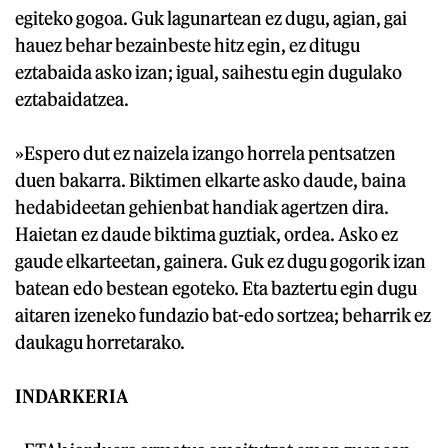
egiteko gogoa. Guk lagunartean ez dugu, agian, gai
hauez behar bezainbeste hitz egin, ez ditugu
eztabaida asko izan; igual, saihestu egin dugulako
eztabaidatzea.
»Espero dut ez naizela izango horrela pentsatzen
duen bakarra. Biktimen elkarte asko daude, baina
hedabideetan gehienbat handiak agertzen dira.
Haietan ez daude biktima guztiak, ordea. Asko ez
gaude elkarteetan, gainera. Guk ez dugu gogorik izan
batean edo bestean egoteko. Eta baztertu egin dugu
aitaren izeneko fundazio bat-edo sortzea; beharrik ez
daukagu horretarako.
INDARKERIA