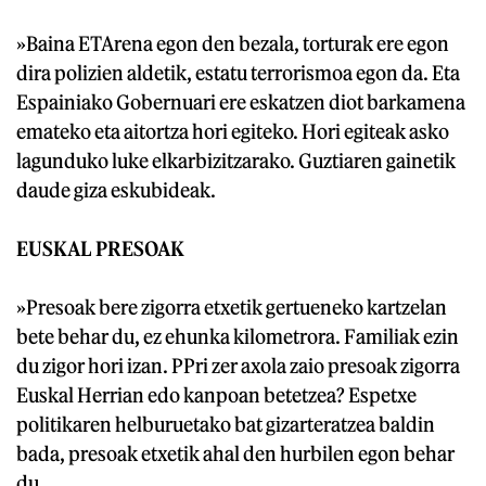
»Baina ETArena egon den bezala, torturak ere egon
dira polizien aldetik, estatu terrorismoa egon da. Eta
Espainiako Gobernuari ere eskatzen diot barkamena
emateko eta aitortza hori egiteko. Hori egiteak asko
lagunduko luke elkarbizitzarako. Guztiaren gainetik
daude giza eskubideak.
EUSKAL PRESOAK
»Presoak bere zigorra etxetik gertueneko kartzelan
bete behar du, ez ehunka kilometrora. Familiak ezin
du zigor hori izan. PPri zer axola zaio presoak zigorra
Euskal Herrian edo kanpoan betetzea? Espetxe
politikaren helburuetako bat gizarteratzea baldin
bada, presoak etxetik ahal den hurbilen egon behar
du.