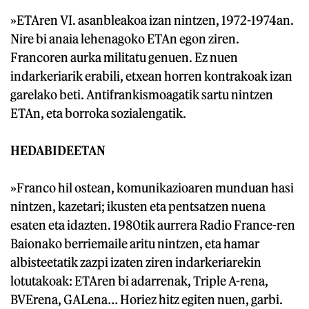
»ETAren VI. asanbleakoa izan nintzen, 1972-1974an.
Nire bi anaia lehenagoko ETAn egon ziren.
Francoren aurka militatu genuen. Ez nuen
indarkeriarik erabili, etxean horren kontrakoak izan
garelako beti. Antifrankismoagatik sartu nintzen
ETAn, eta borroka sozialengatik.
HEDABIDEETAN
»Franco hil ostean, komunikazioaren munduan hasi
nintzen, kazetari; ikusten eta pentsatzen nuena
esaten eta idazten. 1980tik aurrera Radio France-ren
Baionako berriemaile aritu nintzen, eta hamar
albisteetatik zazpi izaten ziren indarkeriarekin
lotutakoak: ETAren bi adarrenak, Triple A-rena,
BVErena, GALena… Horiez hitz egiten nuen, garbi.