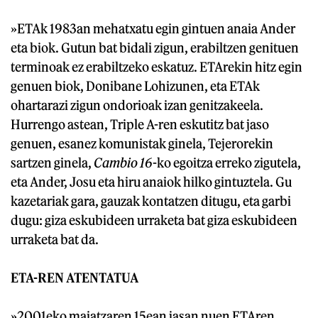
»ETAk 1983an mehatxatu egin gintuen anaia Ander
eta biok. Gutun bat bidali zigun, erabiltzen genituen
terminoak ez erabiltzeko eskatuz. ETArekin hitz egin
genuen biok, Donibane Lohizunen, eta ETAk
ohartarazi zigun ondorioak izan genitzakeela.
Hurrengo astean, Triple A-ren eskutitz bat jaso
genuen, esanez komunistak ginela, Tejerorekin
sartzen ginela,
Cambio 16
-ko egoitza erreko zigutela,
eta Ander, Josu eta hiru anaiok hilko gintuztela. Gu
kazetariak gara, gauzak kontatzen ditugu, eta garbi
dugu: giza eskubideen urraketa bat giza eskubideen
urraketa bat da.
ETA-REN ATENTATUA
»2001eko maiatzaren 15ean jasan nuen ETAren