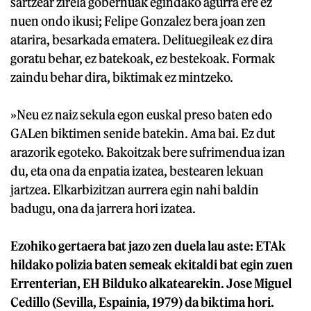
sartzear zirela gobernuak egindako agurra ere ez
nuen ondo ikusi; Felipe Gonzalez bera joan zen
atarira, besarkada ematera. Delituegileak ez dira
goratu behar, ez batekoak, ez bestekoak. Formak
zaindu behar dira, biktimak ez mintzeko.
»Neu ez naiz sekula egon euskal preso baten edo
GALen biktimen senide batekin. Ama bai. Ez dut
arazorik egoteko. Bakoitzak bere sufrimendua izan
du, eta ona da enpatia izatea, bestearen lekuan
jartzea. Elkarbizitzan aurrera egin nahi baldin
badugu, ona da jarrera hori izatea.
Ezohiko gertaera bat jazo zen duela lau aste: ETAk
hildako polizia baten semeak ekitaldi bat egin zuen
Errenterian, EH Bilduko alkatearekin. Jose Miguel
Cedillo (Sevilla, Espainia, 1979) da biktima hori.