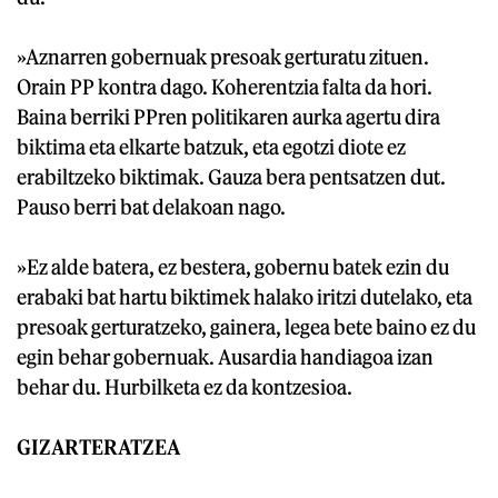
»Aznarren gobernuak presoak gerturatu zituen.
Orain PP kontra dago. Koherentzia falta da hori.
Baina berriki PPren politikaren aurka agertu dira
biktima eta elkarte batzuk, eta egotzi diote ez
erabiltzeko biktimak. Gauza bera pentsatzen dut.
Pauso berri bat delakoan nago.
»Ez alde batera, ez bestera, gobernu batek ezin du
erabaki bat hartu biktimek halako iritzi dutelako, eta
presoak gerturatzeko, gainera, legea bete baino ez du
egin behar gobernuak. Ausardia handiagoa izan
behar du. Hurbilketa ez da kontzesioa.
GIZARTERATZEA