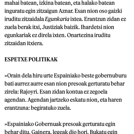
mahai batean, izkina batean, eta halako batean
inguratu egin zitzaigun Aznar. Esan nion oso gaizki
iruditu zitzaidala
Egunkaria
ixtea. Erantzun zidan ez
zuela berak itxi, Justiziak baizik. Ihardetsi nion
egunkariak ez direla ixten. Onartezina iruditu
zitzaidan itxiera.
ESPETXE POLITIKAK
»Orain dela hiru urte Espainiako beste gobernuburu
bati aurrez aurre esan nion presoak gerturatu behar
zirela: Rajoyri. Esan zidan kontua ez zegoela
agendan. Agendan jartzeko eskatu nion, eta haren
erantzuna: begiratuko zuela.
»Espainiako Gobernuak presoak gerturatu egin
behar ditu. Gainera, legeak dio hori. Bukatu egin