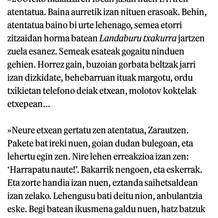
atentatua. Baina aurretik izan nituen erasoak. Behin,
atentatua baino bi urte lehenago, semea etorri
zitzaidan horma batean
Landaburu txakurra
jartzen
zuela esanez. Semeak esateak gogaitu ninduen
gehien. Horrez gain, buzoian gorbata beltzak jarri
izan dizkidate, behebarruan ituak margotu, ordu
txikietan telefono deiak etxean, molotov koktelak
etxepean…
»Neure etxean gertatu zen atentatua, Zarautzen.
Pakete bat ireki nuen, goian dudan bulegoan, eta
lehertu egin zen. Nire lehen erreakzioa izan zen:
‘Harrapatu naute!’. Bakarrik nengoen, eta eskerrak.
Eta zorte handia izan nuen, eztanda saihetsaldean
izan zelako. Lehengusu bati deitu nion, anbulantzia
eske. Begi batean ikusmena galdu nuen, hatz batzuk