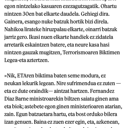
egon nintzelako kasuaren ezezagutzagatik. Ohartu
nintzen 30en bat elkarte daudela. Gehiegi dira.
Gainera, esango nuke batzuk hortik bizi direla.
Nahikoa lirateke hiruzpalau elkarte, oinarri batzuk
jarriz gero. Ikusi nuen elkarte handiek ez zidatela
arretarik eskaintzen batere, eta neure kasa hasi
nintzen gauzak mugitzen, Terrorismoaren Biktimen
Legea-eta aztertzen.
»Nik, ETAren biktima baten seme modura, ez
neukan lekurik legean. Nire sufrimendua ez zuten —
eta ez dute oraindik— aintzat hartzen. Fernandez
Diaz Barne ministroarekin biltzen saiatu ginen ama
eta biok; astebete egon ginen ministerioaren atarian,
zain. Egun batzuetara hartu, eta bost orduko bilera
izan genuen. Baina ez zuen ezer egin, eta, azkenean,