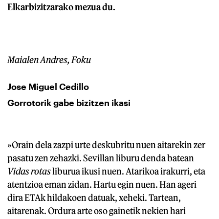
Elkarbizitzarako mezua du.
Maialen Andres, Foku
Jose Miguel Cedillo
Gorrotorik gabe bizitzen ikasi
»Orain dela zazpi urte deskubritu nuen aitarekin zer
pasatu zen zehazki. Sevillan liburu denda batean
Vidas rotas
liburua ikusi nuen. Atarikoa irakurri, eta
atentzioa eman zidan. Hartu egin nuen. Han ageri
dira ETAk hildakoen datuak, xeheki. Tartean,
aitarenak. Ordura arte oso gainetik nekien hari