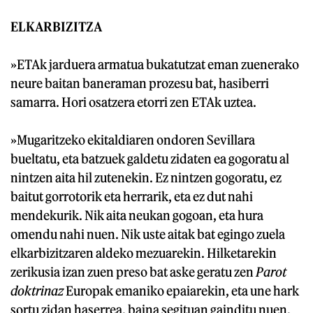
ELKARBIZITZA
»ETAk jarduera armatua bukatutzat eman zuenerako
neure baitan baneraman prozesu bat, hasiberri
samarra. Hori osatzera etorri zen ETAk uztea.
»Mugaritzeko ekitaldiaren ondoren Sevillara
bueltatu, eta batzuek galdetu zidaten ea gogoratu al
nintzen aita hil zutenekin. Ez nintzen gogoratu, ez
baitut gorrotorik eta herrarik, eta ez dut nahi
mendekurik. Nik aita neukan gogoan, eta hura
omendu nahi nuen. Nik uste aitak bat egingo zuela
elkarbizitzaren aldeko mezuarekin. Hilketarekin
zerikusia izan zuen preso bat aske geratu zen
Parot
doktrinaz
Europak emaniko epaiarekin, eta une hark
sortu zidan haserrea, baina segituan gainditu nuen,