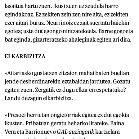
lasaitua hartu zuen. Ikusi zuen ez zeudela harro
egindakoaz. Ez zekiten zein zen nire aita, ez zekiten
ezer aitari buruz. Neuri inoiz ez zait suertatu haiekin
egotea; uste dut egongo nintzatekeela. Barne gogoeta
bat eginda, gizarteratzeko ahaleginak egiten ari dira.
ELKARBIZITZA
»Aitari asko gustatzen zitzaion mahai baten bueltan
jende desberdinarekin eztabaidan jardutea. Gozatu
egiten zuen. Zergatik ez dugu elkar errespetatuko?
Landu dezagun elkarbizitza.
»Presoei herrietan ongietorriak egitea ez dut egokia
ikusten. Pribatuan geratu beharko lirateke. Baina
Vera eta Barrionuevo
GAL auziagatik
kartzelara