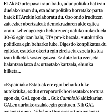
ETAk 50 urte pasa iraun badu, adar politiko bat izan
duelako iraun du, eta adar politiko horretako parte
batek ETArekin kolaboratu du. Oso ondo iruditzen
zait ezker abertzaleak demokraziaren alde egitea
orain. Lehenago egin behar zuen; nahiko nuke duela
30-35 egin izan balu, ETA pm-k bezala. Autokritika
politikoa egin beharko luke. Digestio konplikatua du
egiteko, esateko okertu egin zirela eta ez zela justua
izan hilketak sostengatzea. Ez dute lortu ezer, eta
balantzea latza da: urteetako kartzela, ehunka
hilketa…
»Espainiako Estatuak ere egin beharko luke
autokritika, ez dut erreparorik hori esateko: tortura
egon da, GAL egon da… Guk
Cambio16
aldizkarian
GALen aurkako azalak egin genituen. Nik GAL
gaitzetsi nuen.
Aldaketa 16
-n ere tortura gaitzetsi