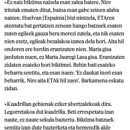
»Ez naiz biktima naizela esan zalea batere. Nire
iritziak ematen ditut, baina esan gabe zeinen alaba
naizen. Huelvan [Espainia] bizi nintzela, ETAren
atentatu bat gertatzen zenean hango batzuek esaten
zuten egileek gauza bera merezi zutela, eta nik esaten
nien ezetz, egileak bezalakoa izatea dela hori. Aita hil
ondoren ere berdin erantzuten nien. Maria gisa
jarduten nuen, ez Maria Jauregi Lasa gisa. Erantzuten
zidaten esateko hori biktimei. Behin bati esateko
beharra sentitu, eta esan nuen: 'Ez daukat inori esan
beharrik. Nire aita ETAk hil zuen'. Barkamena eskatu
zidan.
»Kuadrillan gehienak ezker abertzalekoak dira.
Legorretakoa dut kuadrilla. Beti errespetatu izan
naute, ez naute sekula baztertu. Biktima batzuek
sentitu izan dute bazterketa eta hemendik alde