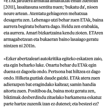
»ETAk jarduera armatua amaitutzat eman zuenean
[2011], lasaitasuna sentitu nuen; 'bukatu da', nioen
neure artean. Atentatu gehiagoren mehatxua
desagertu zen. Lehenago utzi behar zuen ETAk, baina
aurrera begiratu beharra dago. Heldu zen erabakia,
eta aurrera. Amari bizkartzaina kendu zioten. ETAren
armagabetzean eta bukaeran baino lasaiago geratu
nintzen ni 2011n.
»Ezker abertzaleari autokritika egiteko eskatzen zaio,
eta egin beharko luke. Onartu behar du ETAk egin
duena ez dagoela ondo. Pertsona bat hiltzea ez dago
ondo. Hilketa guztiak daude gaizki. ETAk atera zuen
adierazpen bat eragindako kalteaz; samin handia
aitortu zuen. Positiboa da, baina motz geratu zen,
biktimak desberdindu zituelako barkamena eskatuz
parte hartze zuzenik izan ez dutenei; eta besteei ez?