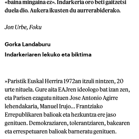
«baina mingaina ez». Indarkeria oro beti gaitzetsi
duela dio. Aukera ikusten du aurrerabiderako.
Jon Urbe, Foku
Gorka Landaburu
Indarkeriaren lekuko eta biktima
»Paristik Euskal Herrira 1972an itzuli nintzen, 20
urte nituela. Gure aita EAJren ideologo bat izan zen,
eta Parisen ezagutu nituen Jose Antonio Agirre
lehendakaria, Manuel Irujo… Frantziako
Errepublikaren balioak eta hezkuntza ere jaso
genituen. Demokraziaren, tolerantziaren, bakearen
eta errespetuaren balioak barneratu genituen.