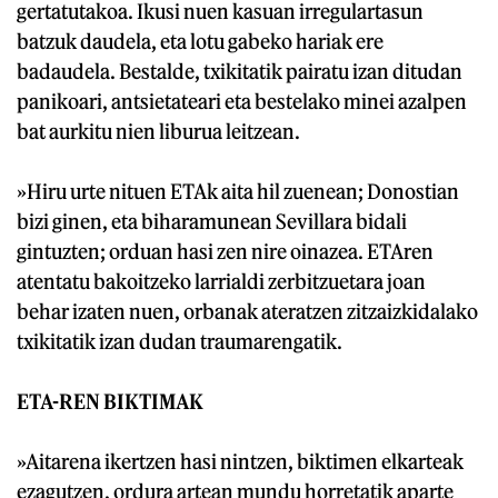
gertatutakoa. Ikusi nuen kasuan irregulartasun
batzuk daudela, eta lotu gabeko hariak ere
badaudela. Bestalde, txikitatik pairatu izan ditudan
panikoari, antsietateari eta bestelako minei azalpen
bat aurkitu nien liburua leitzean.
»Hiru urte nituen ETAk aita hil zuenean; Donostian
bizi ginen, eta biharamunean Sevillara bidali
gintuzten; orduan hasi zen nire oinazea. ETAren
atentatu bakoitzeko larrialdi zerbitzuetara joan
behar izaten nuen, orbanak ateratzen zitzaizkidalako
txikitatik izan dudan traumarengatik.
ETA-REN BIKTIMAK
»Aitarena ikertzen hasi nintzen, biktimen elkarteak
ezagutzen, ordura artean mundu horretatik aparte