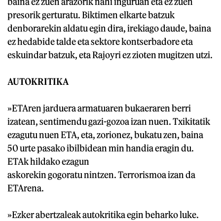
baina ez zuen arazorik nahi inguruan eta ez zuen
presorik gerturatu. Biktimen elkarte batzuk
denborarekin aldatu egin dira, irekiago daude, baina
ez hedabide talde eta sektore kontserbadore eta
eskuindar batzuk, eta Rajoyri ez zioten mugitzen utzi.
AUTOKRITIKA
»ETAren jarduera armatuaren bukaeraren berri
izatean, sentimendu gazi-gozoa izan nuen. Txikitatik
ezagutu nuen ETA, eta, zorionez, bukatu zen, baina
50 urte pasako ibilbidean min handia eragin du.
ETAk hildako ezagun
askorekin gogoratu nintzen. Terrorismoa izan da
ETArena.
»Ezker abertzaleak autokritika egin beharko luke.