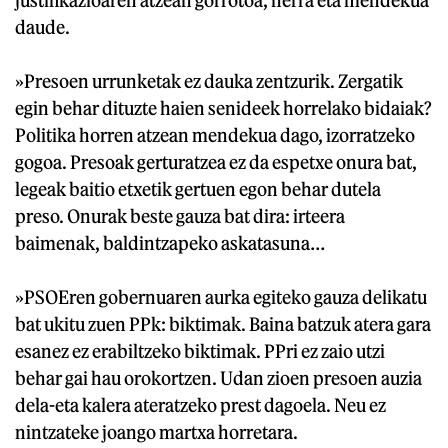
justifikazioaren atzean gorrotoa, herra eta mendekua
daude.
»Presoen urrunketak ez dauka zentzurik. Zergatik
egin behar dituzte haien senideek horrelako bidaiak?
Politika horren atzean mendekua dago, izorratzeko
gogoa. Presoak gerturatzea ez da espetxe onura bat,
legeak baitio etxetik gertuen egon behar dutela
preso. Onurak beste gauza bat dira: irteera
baimenak, baldintzapeko askatasuna…
»PSOEren gobernuaren aurka egiteko gauza delikatu
bat ukitu zuen PPk: biktimak. Baina batzuk atera gara
esanez ez erabiltzeko biktimak. PPri ez zaio utzi
behar gai hau orokortzen. Udan zioen presoen auzia
dela-eta kalera ateratzeko prest dagoela. Neu ez
nintzateke joango martxa horretara.