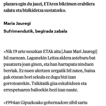
plazara egin du jauzi, ETAren biktimen erabilera
salatu eta bizikidetza sustatzeko.
Maria Jauregi
Sufrimendutik, begirada zabala
»Nik 19 urte neuzkan ETAk aita [Juan Mari Jauregi]
hil zuenean. Lagunekin Leitza aldera asteburu bat
pasatzera joan ginen, eta han harrapatu ninduen
berriak. Ez nuen ulertzen zergatik hil zuten, baina
guk etxean hori sekula ez dugu bizi izan
gorrotoarekin. Txikitatik giza eskubideen eta
errespetuaren balioekin hezi izan naute.
»1994an Gipuzkoako gobernadore zibil sartu