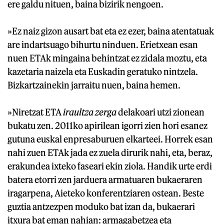
ere galdu nituen, baina bizirik nengoen.
»Ez naiz gizon ausart bat eta ez ezer, baina atentatuak
are indartsuago bihurtu ninduen. Erietxean esan
nuen ETAk mingaina behintzat ez zidala moztu, eta
kazetaria naizela eta Euskadin geratuko nintzela.
Bizkartzainekin jarraitu nuen, baina hemen.
»Niretzat ETA
iraultza zerga
delakoari utzi zionean
bukatu zen. 2011ko apirilean igorri zien hori esanez
gutuna euskal enpresaburuen elkarteei. Horrek esan
nahi zuen ETAk jada ez zuela dirurik nahi, eta, beraz,
erakundea ixteko faseari ekin ziola. Handik urte erdi
batera etorri zen jarduera armatuaren bukaeraren
iragarpena, Aieteko konferentziaren ostean. Beste
guztia antzezpen moduko bat izan da, bukaerari
itxura bat eman nahian: armagabetzea eta