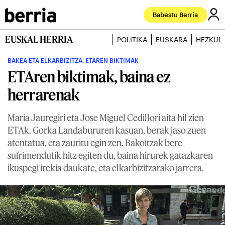
Babestu Berria
EUSKAL HERRIA
POLITIKA
EUSKARA
HEZKUN
BAKEA ETA ELKARBIZITZA. ETAREN BIKTIMAK
ETAren biktimak, baina ez
herrarenak
Maria Jauregiri eta Jose Miguel Cedillori aita hil zien
ETAk. Gorka Landabururen kasuan, berak jaso zuen
atentatua, eta zauritu egin zen. Bakoitzak bere
sufrimendutik hitz egiten du, baina hirurek gatazkaren
ikuspegi irekia daukate, eta elkarbizitzarako jarrera.