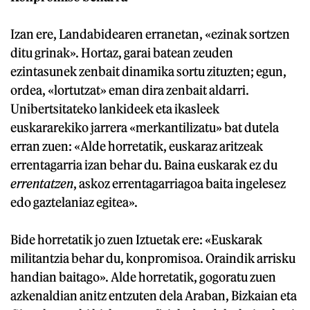
Izan ere, Landabidearen erranetan, «ezinak sortzen
ditu grinak». Hortaz, garai batean zeuden
ezintasunek zenbait dinamika sortu zituzten; egun,
ordea, «lortutzat» eman dira zenbait aldarri.
Unibertsitateko lankideek eta ikasleek
euskararekiko jarrera «merkantilizatu» bat dutela
erran zuen: «Alde horretatik, euskaraz aritzeak
errentagarria izan behar du. Baina euskarak ez du
errentatzen
, askoz errentagarriagoa baita ingelesez
edo gaztelaniaz egitea».
Bide horretatik jo zuen Iztuetak ere: «Euskarak
militantzia behar du, konpromisoa. Oraindik arrisku
handian baitago». Alde horretatik, gogoratu zuen
azkenaldian anitz entzuten dela Araban, Bizkaian eta