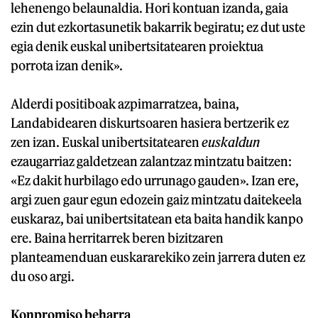
lehenengo belaunaldia. Hori kontuan izanda, gaia
ezin dut ezkortasunetik bakarrik begiratu; ez dut uste
egia denik euskal unibertsitatearen proiektua
porrota izan denik».
Alderdi positiboak azpimarratzea, baina,
Landabidearen diskurtsoaren hasiera bertzerik ez
zen izan. Euskal unibertsitatearen
euskaldun
ezaugarriaz galdetzean zalantzaz mintzatu baitzen:
«Ez dakit hurbilago edo urrunago gauden». Izan ere,
argi zuen gaur egun edozein gaiz mintzatu daitekeela
euskaraz, bai unibertsitatean eta baita handik kanpo
ere. Baina herritarrek beren bizitzaren
planteamenduan euskararekiko zein jarrera duten ez
du oso argi.
Konpromiso beharra