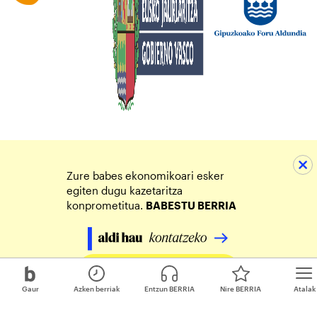
Zure babes ekonomikoari esker
egiten dugu kazetaritza
konprometitua.
BABESTU BERRIA
Egin zure ekarpena
Gaur
Azken berriak
Entzun BERRIA
Nire BERRIA
Atalak