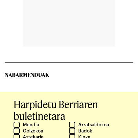
NABARMENDUAK
Harpidetu Berriaren
buletinetara
Mendia
Arratsaldekoa
Goizekoa
Badok
Astekaria
Kinka