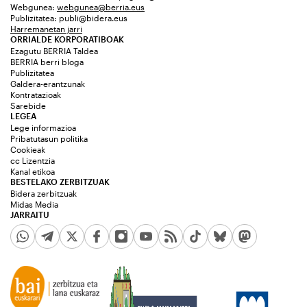
Webgunea:
webgunea@berria.eus
Publizitatea:
publi@bidera.eus
Harremanetan jarri
ORRIALDE KORPORATIBOAK
Ezagutu BERRIA Taldea
BERRIA berri bloga
Publizitatea
Galdera-erantzunak
Kontratazioak
Sarebide
LEGEA
Lege informazioa
Pribatutasun politika
Cookieak
cc Lizentzia
Kanal etikoa
BESTELAKO ZERBITZUAK
Bidera zerbitzuak
Midas Media
JARRAITU