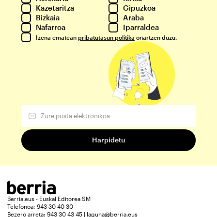
Kazetaritza
Gipuzkoa
Bizkaia
Araba
Nafarroa
Iparraldea
Izena ematean
pribatutasun politika
onartzen duzu.
Berria.eus - Euskal Editorea SM
Telefonoa: 943 30 40 30
Bezero arreta: 943 30 43 45 | laguna@berria.eus