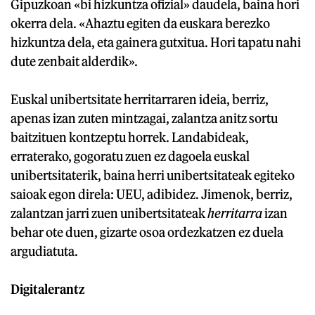
Gipuzkoan «bi hizkuntza ofizial» daudela, baina hori
okerra dela. «Ahaztu egiten da euskara berezko
hizkuntza dela, eta gainera gutxitua. Hori tapatu nahi
dute zenbait alderdik».
Euskal unibertsitate herritarraren ideia, berriz,
apenas izan zuten mintzagai, zalantza anitz sortu
baitzituen kontzeptu horrek. Landabideak,
erraterako, gogoratu zuen ez dagoela euskal
unibertsitaterik, baina herri unibertsitateak egiteko
saioak egon direla: UEU, adibidez. Jimenok, berriz,
zalantzan jarri zuen unibertsitateak
herritarra
izan
behar ote duen, gizarte osoa ordezkatzen ez duela
argudiatuta.
Digitalerantz