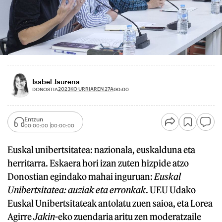
Isabel Jaurena
2023KO URRIAREN 27A
DONOSTIA
00:00
Entzun
00:00:00
00:00:00
Euskal unibertsitatea: nazionala, euskalduna eta
herritarra. Eskaera hori izan zuten hizpide atzo
Donostian egindako mahai inguruan:
Euskal
Unibertsitatea: auziak eta erronkak
. UEU Udako
Euskal Unibertsitateak antolatu zuen saioa, eta Lorea
Agirre
Jakin
-eko zuendaria aritu zen moderatzaile