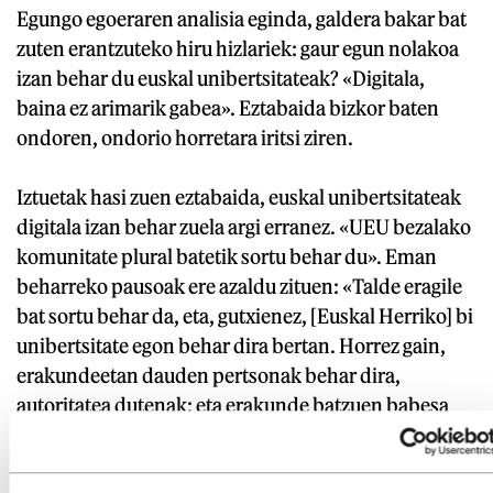
Egungo egoeraren analisia eginda, galdera bakar bat
zuten erantzuteko hiru hizlariek: gaur egun nolakoa
izan behar du euskal unibertsitateak? «Digitala,
baina ez arimarik gabea». Eztabaida bizkor baten
ondoren, ondorio horretara iritsi ziren.
Iztuetak hasi zuen eztabaida, euskal unibertsitateak
digitala izan behar zuela argi erranez. «UEU bezalako
komunitate plural batetik sortu behar du». Eman
beharreko pausoak ere azaldu zituen: «Talde eragile
bat sortu behar da, eta, gutxienez, [Euskal Herriko] bi
unibertsitate egon behar dira bertan. Horrez gain,
erakundeetan dauden pertsonak behar dira,
autoritatea dutenak; eta erakunde batzuen babesa
ere ezinbestekoa da, ahal bada Eusko Jaurlaritzarena
eta Nafarroako Gobernuarena».