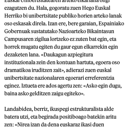
ezagutzen du. Hala, gogoratu zuen Hego Euskal
Herriko bi unibertsitate publiko horien arteko lanak
oso eskasak direla. Izan ere, bere garaian, Espainiako
Gobernuak sustatutako Nazioarteko Bikaintasun
Campusaren zigilua lortzeko ez zuten bat egin, eta
horrek mugatu egiten du gaur egun elkarrekin egin
dezaketen lana. «Daukagun azpiegitura
instituzionala zein den kontuan hartuta, egoera oso
dramatikoa iruditzen zait», adierazi zuen euskal
unibertsitate nazionalaren egoerari erreferentzia
eginez. Iztueta ere ados agertu zen: «Asko egin dugu,
baina asko gelditzen zaigu egiteko».
Landabidea, berriz, ikuspegi estrukturalista alde
batera utzi, eta begirada positiboago batekin aritu
zen: «Nirea izan da dena euskaraz ikasi duen