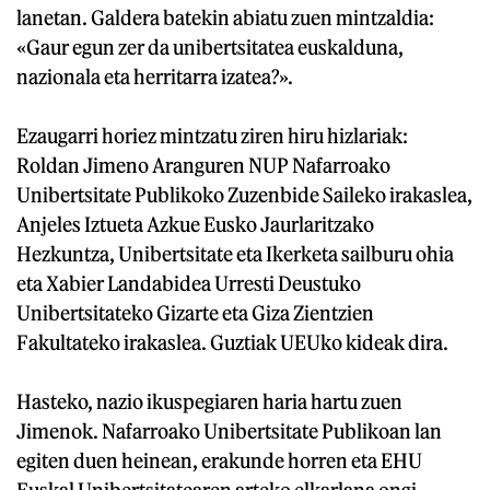
lanetan. Galdera batekin abiatu zuen mintzaldia:
«Gaur egun zer da unibertsitatea euskalduna,
nazionala eta herritarra izatea?».
Ezaugarri horiez mintzatu ziren hiru hizlariak:
Roldan Jimeno Aranguren NUP Nafarroako
Unibertsitate Publikoko Zuzenbide Saileko irakaslea,
Anjeles Iztueta Azkue Eusko Jaurlaritzako
Hezkuntza, Unibertsitate eta Ikerketa sailburu ohia
eta Xabier Landabidea Urresti Deustuko
Unibertsitateko Gizarte eta Giza Zientzien
Fakultateko irakaslea. Guztiak UEUko kideak dira.
Hasteko, nazio ikuspegiaren haria hartu zuen
Jimenok. Nafarroako Unibertsitate Publikoan lan
egiten duen heinean, erakunde horren eta EHU
Euskal Unibertsitatearen arteko elkarlana ongi