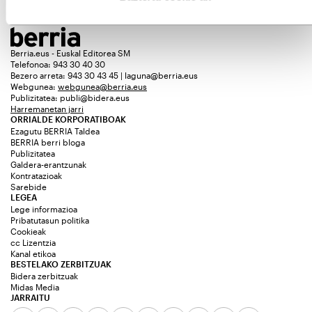
Berria.eus - Euskal Editorea SM
Telefonoa: 943 30 40 30
Bezero arreta: 943 30 43 45 | laguna@berria.eus
Webgunea:
webgunea@berria.eus
Publizitatea:
publi@bidera.eus
Harremanetan jarri
ORRIALDE KORPORATIBOAK
Ezagutu BERRIA Taldea
BERRIA berri bloga
Publizitatea
Galdera-erantzunak
Kontratazioak
Sarebide
LEGEA
Lege informazioa
Pribatutasun politika
Cookieak
cc Lizentzia
Kanal etikoa
BESTELAKO ZERBITZUAK
Bidera zerbitzuak
Midas Media
JARRAITU