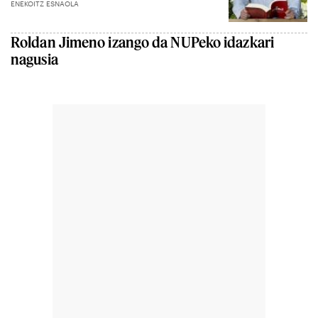
ENEKOITZ ESNAOLA
Roldan Jimeno izango da NUPeko idazkari
nagusia