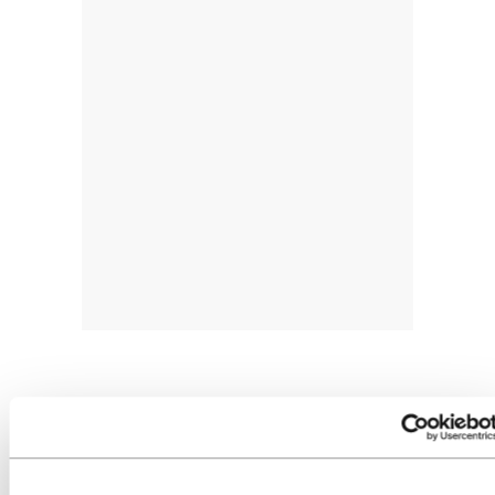
«PSOEk ez zuen interes handirik