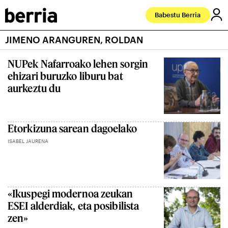
Babestu Berria
JIMENO ARANGUREN, ROLDAN
NUPek Nafarroako lehen sorgin
ehizari buruzko liburu bat
aurkeztu du
Etorkizuna sarean dagoelako
ISABEL JAURENA
«Ikuspegi modernoa zeukan
ESEI alderdiak, eta posibilista
zen»