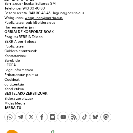
Berria.eus - Euskal Editorea SM
Telefonoa: 943 30 40 30
Bezero arreta: 943 30 43 45 | laguna@berria.eus
Webgunea:
webgunea@berria.eus
Publizitatea:
publi@bidera.eus
Harremanetan jarri
ORRIALDE KORPORATIBOAK
Ezagutu BERRIA Taldea
BERRIA berri bloga
Publizitatea
Galdera-erantzunak
Kontratazioak
Sarebide
LEGEA
Lege informazioa
Pribatutasun politika
Cookieak
cc Lizentzia
Kanal etikoa
BESTELAKO ZERBITZUAK
Bidera zerbitzuak
Midas Media
JARRAITU