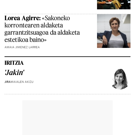
Lorea Agirre:
«Sakoneko
korrontearen aldaketa
garrantzitsuagoa da aldaketa
estetikoa baino»
AMAIA JIMENEZ LARREA
IRITZIA
'Jakin'
JIRA
MAIALEN AKIZU