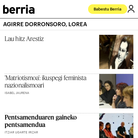
Babestu Berria
AGIRRE DORRONSORO, LOREA
Lau hitz Arestiz
'Matriotismoa': ikuspegi feminista
nazionalismoari
ISABEL JAURENA
Pentsamenduaren gaineko
pentsamendua
ITZIAR UGARTE IRIZAR