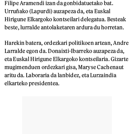
Filipe Aramendi izan da gonbidatuetako bat.
Urruñako (Lapurdi) auzapeza da, eta Euskal
Hirigune Elkargoko kontseilari delegatua. Besteak
beste, lurralde antolaketaren ardura du horretan.
Harekin batera, ordezkari politikoen artean, Andre
Larralde egon da. Donaixti-Ibarreko auzapeza da,
eta Euskal Hirigune Elkargoko kontseilaria. Gizarte
mugimenduen ordezkari gisa, Maryse Cachenaut
aritu da. Laboraria da lanbidez, eta Lurzaindia
elkarteko presidentea.