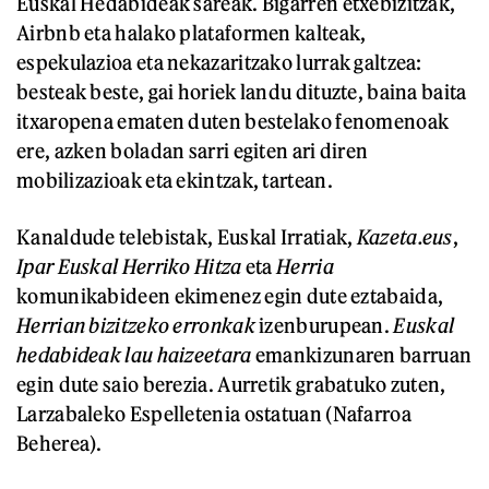
Euskal Hedabideak sareak. Bigarren etxebizitzak,
Airbnb eta halako plataformen kalteak,
espekulazioa eta nekazaritzako lurrak galtzea:
besteak beste, gai horiek landu dituzte, baina baita
itxaropena ematen duten bestelako fenomenoak
ere, azken boladan sarri egiten ari diren
mobilizazioak eta ekintzak, tartean.
Kanaldude telebistak, Euskal Irratiak,
Kazeta.eus
,
Ipar Euskal Herriko Hitza
eta
Herria
komunikabideen ekimenez egin dute eztabaida,
Herrian bizitzeko erronkak
izenburupean.
Euskal
hedabideak lau haizeetara
emankizunaren barruan
egin dute saio berezia. Aurretik grabatuko zuten,
Larzabaleko Espelletenia ostatuan (Nafarroa
Beherea).