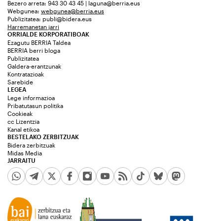
Bezero arreta: 943 30 43 45 | laguna@berria.eus
Webgunea:
webgunea@berria.eus
Publizitatea:
publi@bidera.eus
Harremanetan jarri
ORRIALDE KORPORATIBOAK
Ezagutu BERRIA Taldea
BERRIA berri bloga
Publizitatea
Galdera-erantzunak
Kontratazioak
Sarebide
LEGEA
Lege informazioa
Pribatutasun politika
Cookieak
cc Lizentzia
Kanal etikoa
BESTELAKO ZERBITZUAK
Bidera zerbitzuak
Midas Media
JARRAITU