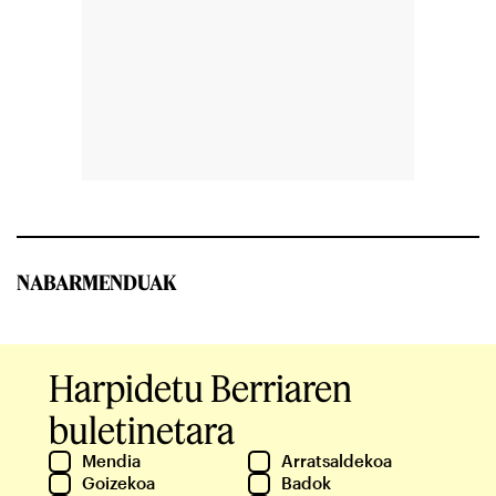
NABARMENDUAK
Harpidetu Berriaren
buletinetara
Mendia
Arratsaldekoa
Goizekoa
Badok