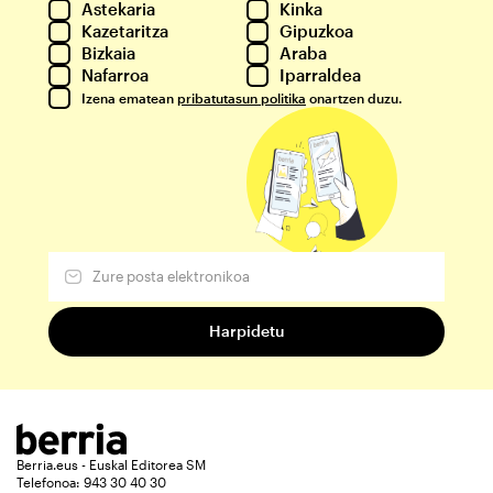
Astekaria
Kinka
Kazetaritza
Gipuzkoa
Bizkaia
Araba
Nafarroa
Iparraldea
Izena ematean
pribatutasun politika
onartzen duzu.
Berria.eus - Euskal Editorea SM
Telefonoa: 943 30 40 30