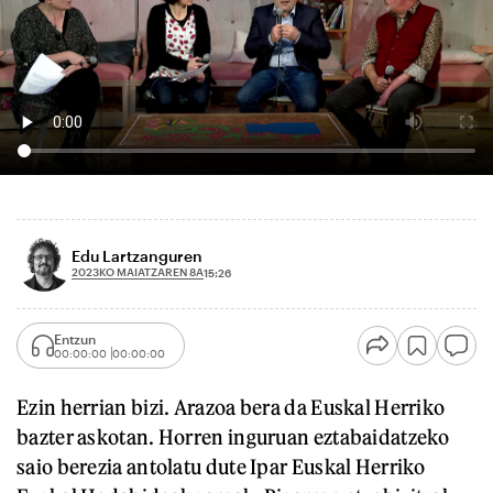
Edu Lartzanguren
2023KO MAIATZAREN 8A
15:26
Entzun
00:00:00
00:00:00
Ezin herrian bizi. Arazoa bera da Euskal Herriko
bazter askotan. Horren inguruan eztabaidatzeko
saio berezia antolatu dute Ipar Euskal Herriko