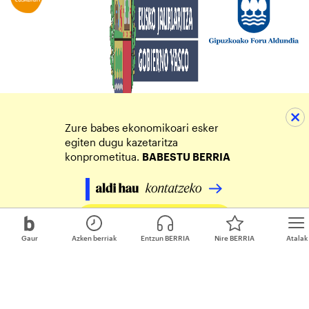
Zure babes ekonomikoari esker
egiten dugu kazetaritza
konprometitua.
BABESTU BERRIA
Egin zure ekarpena
Gaur
Azken berriak
Entzun BERRIA
Nire BERRIA
Atalak