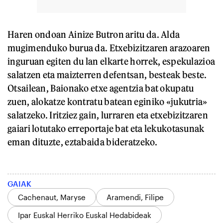
Haren ondoan Ainize Butron aritu da. Alda
mugimenduko burua da. Etxebizitzaren arazoaren
inguruan egiten du lan elkarte horrek, espekulazioa
salatzen eta maizterren defentsan, besteak beste.
Otsailean, Baionako etxe agentzia bat okupatu
zuen, alokatze kontratu batean eginiko «jukutria»
salatzeko. Iritziez gain, lurraren eta etxebizitzaren
gaiari lotutako erreportaje bat eta lekukotasunak
eman dituzte, eztabaida bideratzeko.
GAIAK
Cachenaut, Maryse
Aramendi, Filipe
Ipar Euskal Herriko Euskal Hedabideak