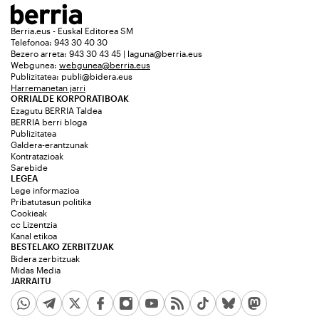
Berria.eus - Euskal Editorea SM
Telefonoa: 943 30 40 30
Bezero arreta: 943 30 43 45 | laguna@berria.eus
Webgunea:
webgunea@berria.eus
Publizitatea:
publi@bidera.eus
Harremanetan jarri
ORRIALDE KORPORATIBOAK
Ezagutu BERRIA Taldea
BERRIA berri bloga
Publizitatea
Galdera-erantzunak
Kontratazioak
Sarebide
LEGEA
Lege informazioa
Pribatutasun politika
Cookieak
cc Lizentzia
Kanal etikoa
BESTELAKO ZERBITZUAK
Bidera zerbitzuak
Midas Media
JARRAITU