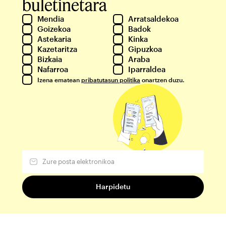
buletinetara
Mendia
Arratsaldekoa
Goizekoa
Badok
Astekaria
Kinka
Kazetaritza
Gipuzkoa
Bizkaia
Araba
Nafarroa
Iparraldea
Izena ematean
pribatutasun politika
onartzen duzu.