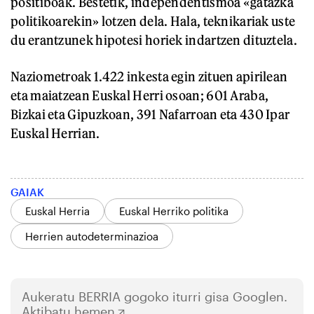
positiboak. Bestetik, independentismoa «gatazka
politikoarekin» lotzen dela. Hala, teknikariak uste
du erantzunek hipotesi horiek indartzen dituztela.
Naziometroak 1.422 inkesta egin zituen apirilean
eta maiatzean Euskal Herri osoan; 601 Araba,
Bizkai eta Gipuzkoan, 391 Nafarroan eta 430 Ipar
Euskal Herrian.
GAIAK
Euskal Herria
Euskal Herriko politika
Herrien autodeterminazioa
Aukeratu
BERRIA
gogoko iturri gisa Googlen.
Aktibatu hemen