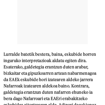
Lurralde batetik bestera, baina, eskubide horren
inguruko interpretazioak aldatu egiten dira.
Esaterako, galdetegia erantzun duten arabar,
bizkaitar eta gipuzkoarren artean nabarmenagoa
da EAEk eskubide hori izatearen aldeko jarrera
Nafarroak izatearen aldekoa baino. Kontrara,
galdetegia erantzun duten nafarren ehuneko ia
bera dago Nafarroari eta EAEri erabakitzeko
eskubidea aitortzearen alde. Adinari dagokionez,