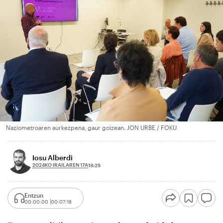
Naziometroaren aurkezpena, gaur goizean. JON URBE / FOKU
Iosu Alberdi
2024KO IRAILAREN 17A
13:25
Entzun
00:00:00
00:07:18