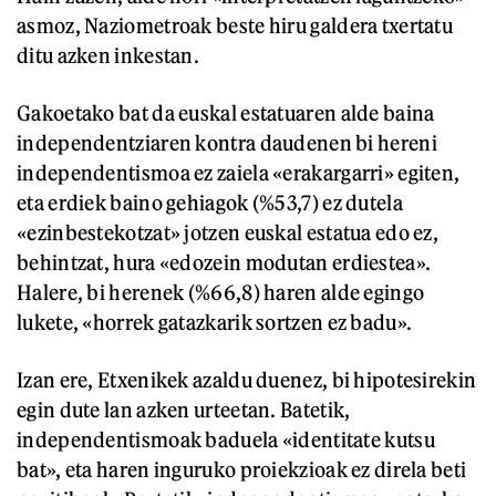
asmoz, Naziometroak beste hiru galdera txertatu
ditu azken inkestan.
Gakoetako bat da euskal estatuaren alde baina
independentziaren kontra daudenen bi hereni
independentismoa ez zaiela «erakargarri» egiten,
eta erdiek baino gehiagok (%53,7) ez dutela
«ezinbestekotzat» jotzen euskal estatua edo ez,
behintzat, hura «edozein modutan erdiestea».
Halere, bi herenek (%66,8) haren alde egingo
lukete, «horrek gatazkarik sortzen ez badu».
Izan ere, Etxenikek azaldu duenez, bi hipotesirekin
egin dute lan azken urteetan. Batetik,
independentismoak baduela «identitate kutsu
bat», eta haren inguruko proiekzioak ez direla beti