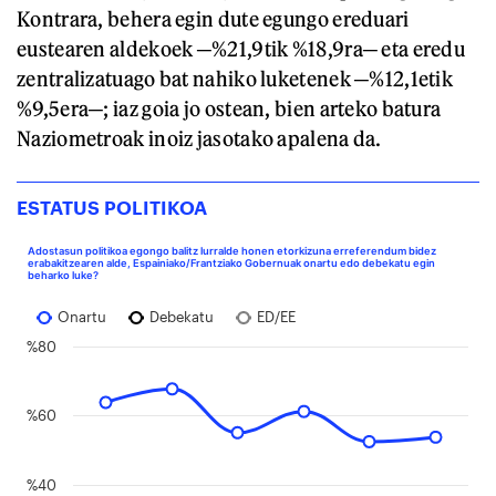
Kontrara, behera egin dute egungo ereduari
eustearen aldekoek ─%21,9tik %18,9ra─ eta eredu
zentralizatuago bat nahiko luketenek ─%12,1etik
%9,5era─; iaz goia jo ostean, bien arteko batura
Naziometroak inoiz jasotako apalena da.