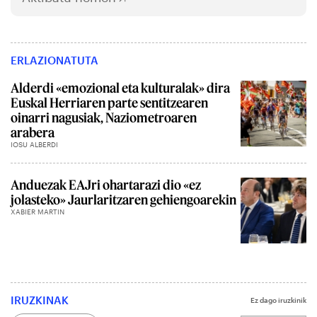
ERLAZIONATUTA
Alderdi «emozional eta kulturalak» dira
Euskal Herriaren parte sentitzearen
oinarri nagusiak, Naziometroaren
arabera
IOSU ALBERDI
Anduezak EAJri ohartarazi dio «ez
jolasteko» Jaurlaritzaren gehiengoarekin
XABIER MARTIN
IRUZKINAK
Ez dago iruzkinik