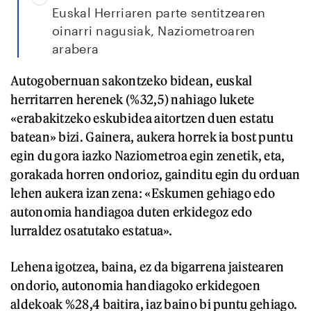
Euskal Herriaren parte sentitzearen
oinarri nagusiak, Naziometroaren
arabera
Autogobernuan sakontzeko bidean, euskal
herritarren herenek (%32,5) nahiago lukete
«erabakitzeko eskubidea aitortzen duen estatu
batean» bizi. Gainera, aukera horrek ia bost puntu
egin du gora iazko Naziometroa egin zenetik, eta,
gorakada horren ondorioz, gainditu egin du orduan
lehen aukera izan zena: «Eskumen gehiago edo
autonomia handiagoa duten erkidegoz edo
lurraldez osatutako estatua».
Lehena igotzea, baina, ez da bigarrena jaistearen
ondorio, autonomia handiagoko erkidegoen
aldekoak %28,4 baitira, iaz baino bi puntu gehiago.