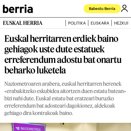
Babestu Berria
EUSKAL HERRIA
POLITIKA
EUSKARA
HEZKUN
Euskal herritarren erdiek baino
gehiagok uste dute estatuek
erreferendum adostu bat onartu
beharko luketela
Naziometroaren arabera, euskal herritarren herenek
«erabakitzeko eskubidea aitortzen duen estatu batean»
bizi nahi dute. Euskal estatu bat eratzeari buruzko
erreferendum bat adosteari dagokionez, aldekoak
gehiago dira kontrakoak baino.