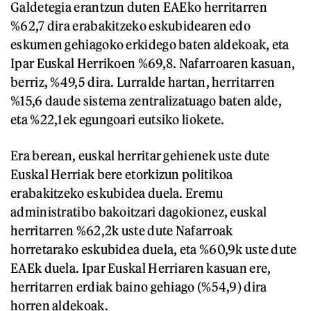
Galdetegia erantzun duten EAEko herritarren
%62,7 dira erabakitzeko eskubidearen edo
eskumen gehiagoko erkidego baten aldekoak, eta
Ipar Euskal Herrikoen %69,8. Nafarroaren kasuan,
berriz, %49,5 dira. Lurralde hartan, herritarren
%15,6 daude sistema zentralizatuago baten alde,
eta %22,1ek egungoari eutsiko liokete.
Era berean, euskal herritar gehienek uste dute
Euskal Herriak bere etorkizun politikoa
erabakitzeko eskubidea duela. Eremu
administratibo bakoitzari dagokionez, euskal
herritarren %62,2k uste dute Nafarroak
horretarako eskubidea duela, eta %60,9k uste dute
EAEk duela. Ipar Euskal Herriaren kasuan ere,
herritarren erdiak baino gehiago (%54,9) dira
horren aldekoak.