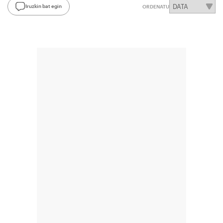
Iruzkin bat egin
ORDENATU