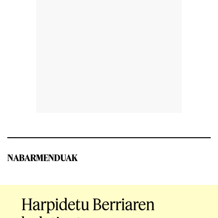
NABARMENDUAK
Harpidetu Berriaren