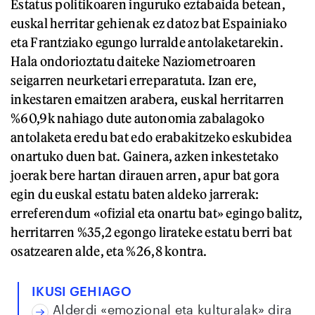
Estatus politikoaren inguruko eztabaida betean,
euskal herritar gehienak ez datoz bat Espainiako
eta Frantziako egungo lurralde antolaketarekin.
Hala ondorioztatu daiteke Naziometroaren
seigarren neurketari erreparatuta. Izan ere,
inkestaren emaitzen arabera, euskal herritarren
%60,9k nahiago dute autonomia zabalagoko
antolaketa eredu bat edo erabakitzeko eskubidea
onartuko duen bat. Gainera, azken inkestetako
joerak bere hartan dirauen arren, apur bat gora
egin du euskal estatu baten aldeko jarrerak:
erreferendum «ofizial eta onartu bat» egingo balitz,
herritarren %35,2 egongo lirateke estatu berri bat
osatzearen alde, eta %26,8 kontra.
IKUSI GEHIAGO
Alderdi «emozional eta kulturalak» dira