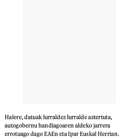
Halere, datuak lurraldez lurralde aztertuta,
autogobernu handiagoaren aldeko jarrera
errotuago dago EAEn eta Ipar Euskal Herrian.